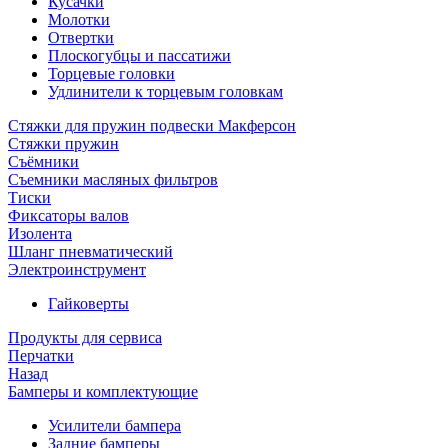
Кусачки
Молотки
Отвертки
Плоскогубцы и пассатижи
Торцевые головки
Удлинители к торцевым головкам
Стяжки для пружин подвески Макферсон
Стяжки пружин
Съёмники
Съемники масляных фильтров
Тиски
Фиксаторы валов
Изолента
Шланг пневматический
Электроинструмент
Гайковерты
Продукты для сервиса
Перчатки
Назад
Бамперы и комплектующие
Усилители бампера
Задние бамперы