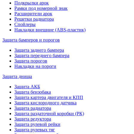
Подкрылки арок
Рамки под номерной знак
Расширители арок
Решетки радиатора
Спойлеры
Накладки внешние (ABS-пластик)
Защита бамперов и порогов
Защита заднего бампера
Защита переднего бампера
Защита порогов
Накладки на пороги
Защита днища
Защита АКБ
Защита бензобака
Защита картера двигателя и КПП
Защита кислородного датчика
Защита радиатора
Защита раздаточной коробки (РК)
Защита редуктора
Защита рулевой рейки
Защита рулевых тяг