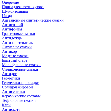
Оперение
Принадлежности кузова
Шумоизоляция
Назад
Адгезионные синтетические смазки
Антигравий
Антифризы
Графитовые смазки
Антидождь
Антизапотеватель
Литиевые смазки
Антикор
Медные смазки
Быстрый старт
Молибденовые смазки
Силиконовые смазки
Антидог
Герметики
Герметики-прокладки
Солидол жировой
Антисептики
Керамические составы
Тефлоновые смазки
Клей
Антискотч