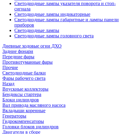
Светодиодные лампы указателя поворота и стоп-
сигнала
Светодиодные лампы индикаторные
Светодиодные лампы габаритные и лампы панели
приборов
Светодиодные лампы
Светодиодные лампы головного света
Дневные ходовые огни ДХО
Задние фонари
Передние фары
Противотуманные фары
Прочие
Светодиодные балки
Фары рабочего света
Назад
Впускные коллекторы
Бендиксы стартера
Блоки цилиндров
Вал привода масляного насоса
Вкладыши коренные
Генераторы
Гидрокомпенсаторы
Головки блоков цилиндров
Двигатели в сборе