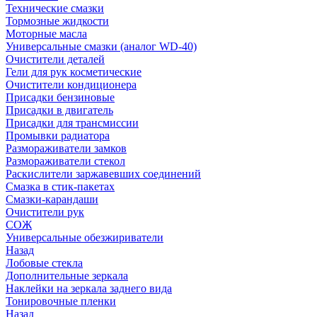
Технические смазки
Тормозные жидкости
Моторные масла
Универсальные смазки (аналог WD-40)
Очистители деталей
Гели для рук косметические
Очистители кондиционера
Присадки бензиновые
Присадки в двигатель
Присадки для трансмиссии
Промывки радиатора
Размораживатели замков
Размораживатели стекол
Раскислители заржавевших соединений
Смазка в стик-пакетах
Смазки-карандаши
Очистители рук
СОЖ
Универсальные обезжириватели
Назад
Лобовые стекла
Дополнительные зеркала
Наклейки на зеркала заднего вида
Тонировочные пленки
Назад