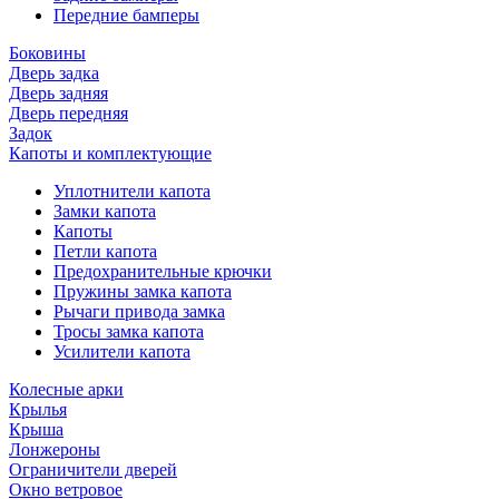
Передние бамперы
Боковины
Дверь задка
Дверь задняя
Дверь передняя
Задок
Капоты и комплектующие
Уплотнители капота
Замки капота
Капоты
Петли капота
Предохранительные крючки
Пружины замка капота
Рычаги привода замка
Тросы замка капота
Усилители капота
Колесные арки
Крылья
Крыша
Лонжероны
Ограничители дверей
Окно ветровое