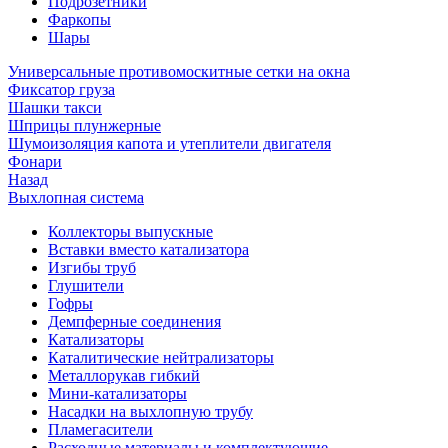
Подрозетники
Фаркопы
Шары
Универсальные противомоскитные сетки на окна
Фиксатор груза
Шашки такси
Шприцы плунжерные
Шумоизоляция капота и утеплители двигателя
Фонари
Назад
Выхлопная система
Коллекторы выпускные
Вставки вместо катализатора
Изгибы труб
Глушители
Гофры
Демпферные соединения
Катализаторы
Каталитические нейтрализаторы
Металлорукав гибкий
Мини-катализаторы
Насадки на выхлопную трубу
Пламегасители
Расходные материалы и комплектующие