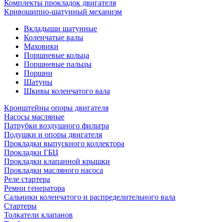
Комплекты прокладок двигателя
Кривошипно-шатунный механизм
Вкладыши шатунные
Коленчатые валы
Маховики
Поршневые кольца
Поршневые пальцы
Поршни
Шатуны
Шкивы коленчатого вала
Кронштейны опоры двигателя
Насосы масляные
Патрубки воздушного фильтра
Подушки и опоры двигателя
Прокладки выпускного коллектора
Прокладки ГБЦ
Прокладки клапанной крышки
Прокладки масляного насоса
Реле стартера
Ремни генератора
Сальники коленчатого и распределительного вала
Стартеры
Толкатели клапанов