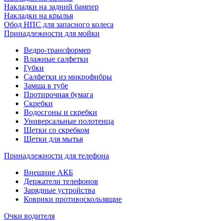
Накладки на задний бампер
Накладки на крылья
Обод НПС для запасного колеса
Принадлежности для мойки
Ведро-трансформер
Влажные салфетки
Губки
Салфетки из микрофибры
Замша в тубе
Протирочная бумага
Скребки
Водосгоны и скребки
Универсальные полотенца
Щетки со скребком
Щетки для мытья
Принадлежности для телефона
Внешние АКБ
Держатели телефонов
Зарядные устройства
Коврики противоскользящие
Очки водителя