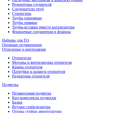
Резонаторы глушителя
Соеденители труб
Стронгеры
Трубы приемные
Трубы прямые
Трубы-вставки вместо катализатора
Фланцевые соединения и фланцы
Наборы для ТО
Опорные подшипники
Отопление и вентиляция
Отопители
Моторы и вентиляторы отопителя
Краны отопителя
Патрубки и шланги отопителя
Радиаторы отопителя
Подвеска
Независимая подвеска
Кит-комплекты подвески
Балки
Втулки стабилизатора
Опоры стойки амортизатора