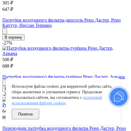
305
₽
647
₽
Патрубок воздушного фильтра-дроссель Рено Дастер, Рено
Каптур, Ниссан Террано
В корзину
-27%
500
₽
688
₽
Патрубок воздушного фильтра-турбина Рено Дастер, Аркана
Используем файлы cookies для корректной работы сайта,
В корзину
сбора аналитики и улучшения сервиса. Продолжая
-28%
пользоваться сайтом, вы соглашаетесь с
политикой
использования файлов cookies
.
64
₽
Понятно
89
₽
Переходник патрубка воздушного фильтра Рено Дастер, Рено