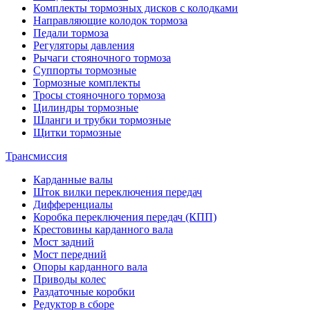
Комплекты тормозных дисков с колодками
Направляющие колодок тормоза
Педали тормоза
Регуляторы давления
Рычаги стояночного тормоза
Суппорты тормозные
Тормозные комплекты
Тросы стояночного тормоза
Цилиндры тормозные
Шланги и трубки тормозные
Щитки тормозные
Трансмиссия
Карданные валы
Шток вилки переключения передач
Дифференциалы
Коробка переключения передач (КПП)
Крестовины карданного вала
Мост задний
Мост передний
Опоры карданного вала
Приводы колес
Раздаточные коробки
Редуктор в сборе