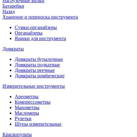
Нагрузочные вилки
Батарейки
Назад
Хранение и переноска инструмента
Сумки-органайзеры
Органайзеры
Ящики для инструмента
Домкраты
Домкраты бутылочные
Домкраты подкатные
Домкраты реечные
Домкраты ромбические
Измерительные инструменты
Ареометры
Компрессометры
Манометры
Масломеры
Рулетки
Щупы измерительные
Краскопульты