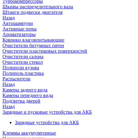
Турбокомпрессоры
Шкивы распределительного вала
Штанги подвески двигателя
Назад
Автошампуни
Активные пены
Ароматизаторы
Коврики влаговпитывающие
Очистители битумных пятен
Очистители пластиковых поверхностей
Очистители салона
Очистители стекол
Полироли кузова
Полироль пластика
Распылители
Назад
Камеры заднего вида
Камеры переднего вида
Подсветка дверей
Назад
Зарядные и пусковые устройства для АКБ
Зарядные устройства для АКБ
Клеммы аккумуляторные