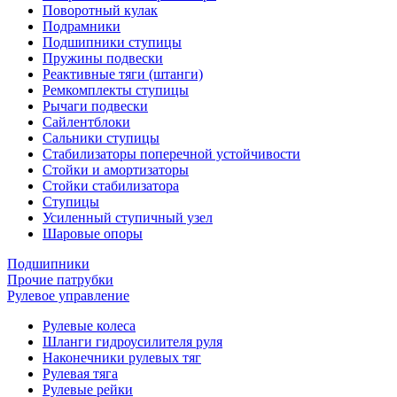
Поворотный кулак
Подрамники
Подшипники ступицы
Пружины подвески
Реактивные тяги (штанги)
Ремкомплекты ступицы
Рычаги подвески
Сайлентблоки
Сальники ступицы
Стабилизаторы поперечной устойчивости
Стойки и амортизаторы
Стойки стабилизатора
Ступицы
Усиленный ступичный узел
Шаровые опоры
Подшипники
Прочие патрубки
Рулевое управление
Рулевые колеса
Шланги гидроусилителя руля
Наконечники рулевых тяг
Рулевая тяга
Рулевые рейки