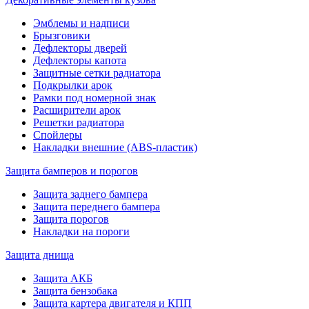
Эмблемы и надписи
Брызговики
Дефлекторы дверей
Дефлекторы капота
Защитные сетки радиатора
Подкрылки арок
Рамки под номерной знак
Расширители арок
Решетки радиатора
Спойлеры
Накладки внешние (ABS-пластик)
Защита бамперов и порогов
Защита заднего бампера
Защита переднего бампера
Защита порогов
Накладки на пороги
Защита днища
Защита АКБ
Защита бензобака
Защита картера двигателя и КПП