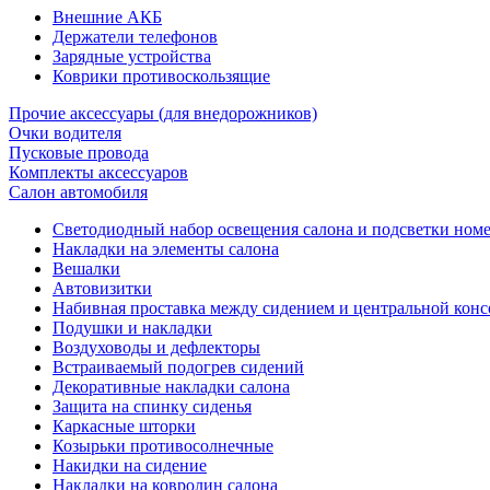
Внешние АКБ
Держатели телефонов
Зарядные устройства
Коврики противоскользящие
Прочие аксессуары (для внедорожников)
Очки водителя
Пусковые провода
Комплекты аксессуаров
Салон автомобиля
Светодиодный набор освещения салона и подсветки ном
Накладки на элементы салона
Вешалки
Автовизитки
Набивная проставка между сидением и центральной кон
Подушки и накладки
Воздуховоды и дефлекторы
Встраиваемый подогрев сидений
Декоративные накладки салона
Защита на спинку сиденья
Каркасные шторки
Козырьки противосолнечные
Накидки на сидение
Накладки на ковролин салона