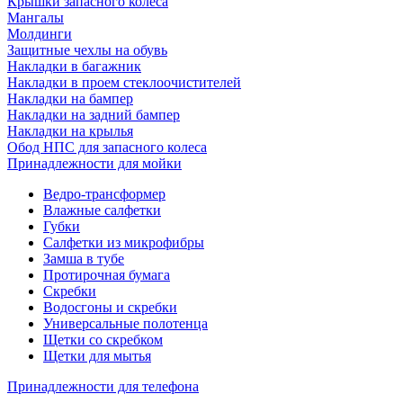
Крышки запасного колеса
Мангалы
Молдинги
Защитные чехлы на обувь
Накладки в багажник
Накладки в проем стеклоочистителей
Накладки на бампер
Накладки на задний бампер
Накладки на крылья
Обод НПС для запасного колеса
Принадлежности для мойки
Ведро-трансформер
Влажные салфетки
Губки
Салфетки из микрофибры
Замша в тубе
Протирочная бумага
Скребки
Водосгоны и скребки
Универсальные полотенца
Щетки со скребком
Щетки для мытья
Принадлежности для телефона