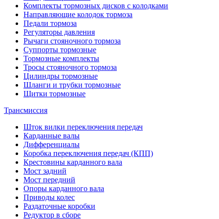
Комплекты тормозных дисков с колодками
Направляющие колодок тормоза
Педали тормоза
Регуляторы давления
Рычаги стояночного тормоза
Суппорты тормозные
Тормозные комплекты
Тросы стояночного тормоза
Цилиндры тормозные
Шланги и трубки тормозные
Щитки тормозные
Трансмиссия
Шток вилки переключения передач
Карданные валы
Дифференциалы
Коробка переключения передач (КПП)
Крестовины карданного вала
Мост задний
Мост передний
Опоры карданного вала
Приводы колес
Раздаточные коробки
Редуктор в сборе