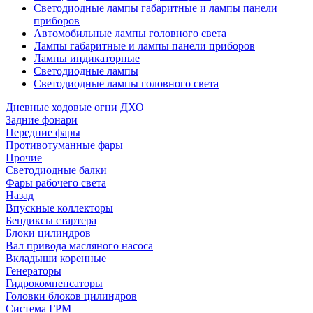
Светодиодные лампы габаритные и лампы панели
приборов
Автомобильные лампы головного света
Лампы габаритные и лампы панели приборов
Лампы индикаторные
Светодиодные лампы
Светодиодные лампы головного света
Дневные ходовые огни ДХО
Задние фонари
Передние фары
Противотуманные фары
Прочие
Светодиодные балки
Фары рабочего света
Назад
Впускные коллекторы
Бендиксы стартера
Блоки цилиндров
Вал привода масляного насоса
Вкладыши коренные
Генераторы
Гидрокомпенсаторы
Головки блоков цилиндров
Система ГРМ