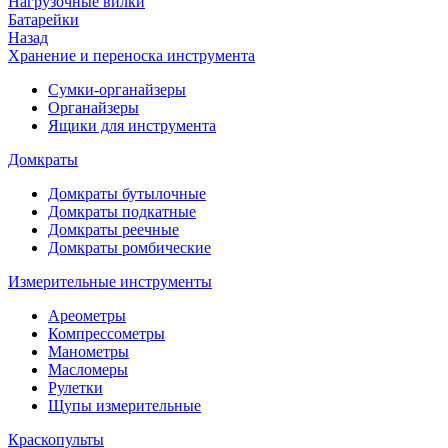
Нагрузочные вилки
Батарейки
Назад
Хранение и переноска инструмента
Сумки-органайзеры
Органайзеры
Ящики для инструмента
Домкраты
Домкраты бутылочные
Домкраты подкатные
Домкраты реечные
Домкраты ромбические
Измерительные инструменты
Ареометры
Компрессометры
Манометры
Масломеры
Рулетки
Щупы измерительные
Краскопульты