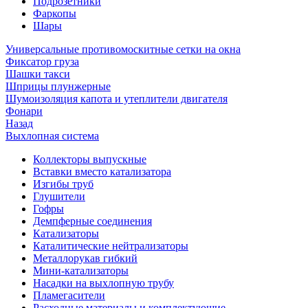
Подрозетники
Фаркопы
Шары
Универсальные противомоскитные сетки на окна
Фиксатор груза
Шашки такси
Шприцы плунжерные
Шумоизоляция капота и утеплители двигателя
Фонари
Назад
Выхлопная система
Коллекторы выпускные
Вставки вместо катализатора
Изгибы труб
Глушители
Гофры
Демпферные соединения
Катализаторы
Каталитические нейтрализаторы
Металлорукав гибкий
Мини-катализаторы
Насадки на выхлопную трубу
Пламегасители
Расходные материалы и комплектующие