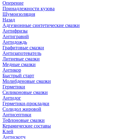
Оперение
Принадлежности кузова
Шумоизоляция
Назад
Адгезионные синтетические смазки
Антифризы
Антигравий
Антидождь
Графитовые смазки
Антизапотеватель
Литиевые смазки
Медные смазки
Антикор
Быстрый старт
Молибденовые смазки
Герметики
Силиконовые смазки
Антидог
Герметики-прокладки
Солидол жировой
Антисептики
Тефлоновые смазки
Керамические составы
Клей
Антискотч