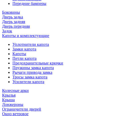
Передние бамперы
Боковины
Дверь задка
Дверь задняя
Дверь передняя
Задок
Капоты и комплектующие
Уплотнители капота
Замки капота
Капоты
Петли капота
Предохранительные крючки
Пружины замка капота
Рычаги привода замка
Тросы замка капота
Усилители капота
Колесные арки
Крылья
Крыша
Лонжероны
Ограничители дверей
Окно ветровое