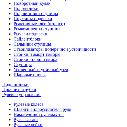
Поворотный кулак
Подрамники
Подшипники ступицы
Пружины подвески
Реактивные тяги (штанги)
Ремкомплекты ступицы
Рычаги подвески
Сайлентблоки
Сальники ступицы
Стабилизаторы поперечной устойчивости
Стойки и амортизаторы
Стойки стабилизатора
Ступицы
Усиленный ступичный узел
Шаровые опоры
Подшипники
Прочие патрубки
Рулевое управление
Рулевые колеса
Шланги гидроусилителя руля
Наконечники рулевых тяг
Рулевая тяга
Рулевые рейки