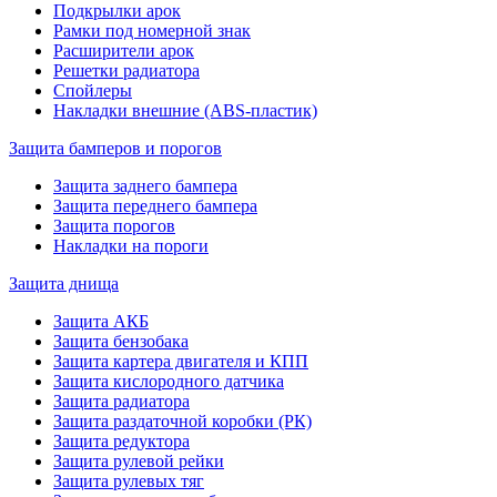
Подкрылки арок
Рамки под номерной знак
Расширители арок
Решетки радиатора
Спойлеры
Накладки внешние (ABS-пластик)
Защита бамперов и порогов
Защита заднего бампера
Защита переднего бампера
Защита порогов
Накладки на пороги
Защита днища
Защита АКБ
Защита бензобака
Защита картера двигателя и КПП
Защита кислородного датчика
Защита радиатора
Защита раздаточной коробки (РК)
Защита редуктора
Защита рулевой рейки
Защита рулевых тяг