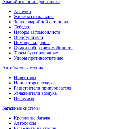
Аварийные принадлежности
Аптечки
Жилеты сигнальные
Знаки аварийной остановки
Лебедки
Наборы автомобилиста
Огнетушители
Помощь на дороге
Сумки набора автомобилиста
Тросы буксировочные
Упоры противооткатные
Автобытовая техника
Инверторы
Ионизаторы воздуха
Разветвители прикуривателя
Увлажнители воздуха
Пылесосы
Багажные системы
Крепление багажа
Автобоксы
Багажники на крышу