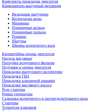
Комплекты прокладок двигателя
Кривошипно-шатунный механизм
Вкладыши шатунные
Коленчатые валы
Маховики
Поршневые кольца
Поршневые пальцы
Поршни
Шатуны
Шкивы коленчатого вала
Кронштейны опоры двигателя
Насосы масляные
Патрубки воздушного фильтра
Подушки и опоры двигателя
Прокладки выпускного коллектора
Прокладки ГБЦ
Прокладки клапанной крышки
Прокладки масляного насоса
Реле стартера
Ремни генератора
Сальники коленчатого и распределительного вала
Стартеры
Толкатели клапанов