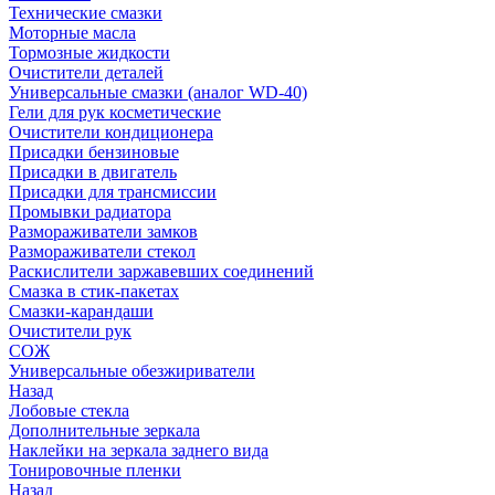
Технические смазки
Моторные масла
Тормозные жидкости
Очистители деталей
Универсальные смазки (аналог WD-40)
Гели для рук косметические
Очистители кондиционера
Присадки бензиновые
Присадки в двигатель
Присадки для трансмиссии
Промывки радиатора
Размораживатели замков
Размораживатели стекол
Раскислители заржавевших соединений
Смазка в стик-пакетах
Смазки-карандаши
Очистители рук
СОЖ
Универсальные обезжириватели
Назад
Лобовые стекла
Дополнительные зеркала
Наклейки на зеркала заднего вида
Тонировочные пленки
Назад