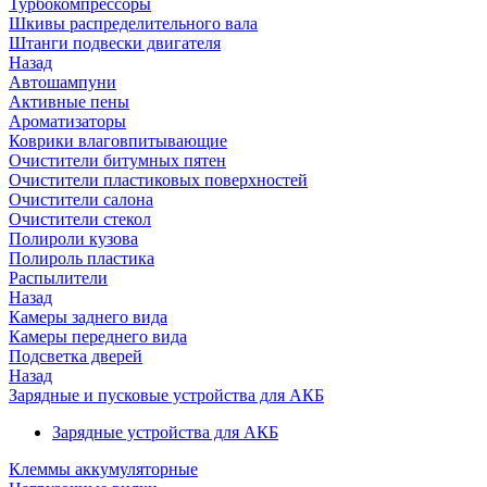
Турбокомпрессоры
Шкивы распределительного вала
Штанги подвески двигателя
Назад
Автошампуни
Активные пены
Ароматизаторы
Коврики влаговпитывающие
Очистители битумных пятен
Очистители пластиковых поверхностей
Очистители салона
Очистители стекол
Полироли кузова
Полироль пластика
Распылители
Назад
Камеры заднего вида
Камеры переднего вида
Подсветка дверей
Назад
Зарядные и пусковые устройства для АКБ
Зарядные устройства для АКБ
Клеммы аккумуляторные