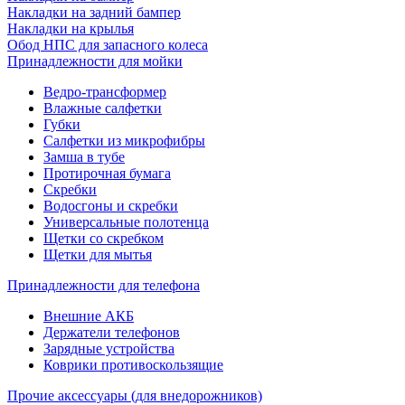
Накладки на задний бампер
Накладки на крылья
Обод НПС для запасного колеса
Принадлежности для мойки
Ведро-трансформер
Влажные салфетки
Губки
Салфетки из микрофибры
Замша в тубе
Протирочная бумага
Скребки
Водосгоны и скребки
Универсальные полотенца
Щетки со скребком
Щетки для мытья
Принадлежности для телефона
Внешние АКБ
Держатели телефонов
Зарядные устройства
Коврики противоскользящие
Прочие аксессуары (для внедорожников)