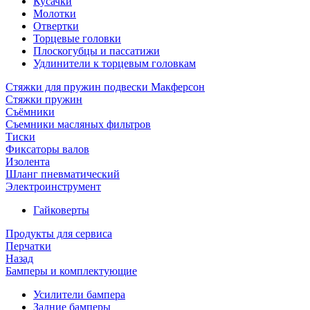
Кусачки
Молотки
Отвертки
Торцевые головки
Плоскогубцы и пассатижи
Удлинители к торцевым головкам
Стяжки для пружин подвески Макферсон
Стяжки пружин
Съёмники
Съемники масляных фильтров
Тиски
Фиксаторы валов
Изолента
Шланг пневматический
Электроинструмент
Гайковерты
Продукты для сервиса
Перчатки
Назад
Бамперы и комплектующие
Усилители бампера
Задние бамперы