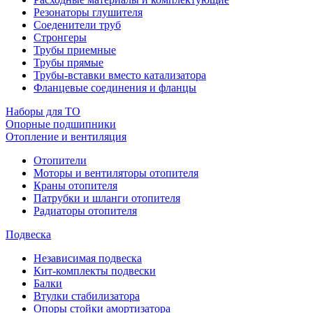
Резонаторы глушителя
Соеденители труб
Стронгеры
Трубы приемные
Трубы прямые
Трубы-вставки вместо катализатора
Фланцевые соединения и фланцы
Наборы для ТО
Опорные подшипники
Отопление и вентиляция
Отопители
Моторы и вентиляторы отопителя
Краны отопителя
Патрубки и шланги отопителя
Радиаторы отопителя
Подвеска
Независимая подвеска
Кит-комплекты подвески
Балки
Втулки стабилизатора
Опоры стойки амортизатора