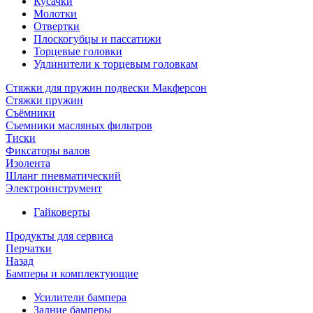
Кусачки
Молотки
Отвертки
Плоскогубцы и пассатижи
Торцевые головки
Удлинители к торцевым головкам
Стяжки для пружин подвески Макферсон
Стяжки пружин
Съёмники
Съемники масляных фильтров
Тиски
Фиксаторы валов
Изолента
Шланг пневматический
Электроинструмент
Гайковерты
Продукты для сервиса
Перчатки
Назад
Бамперы и комплектующие
Усилители бампера
Задние бамперы