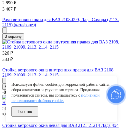
2 890
₽
3 407
₽
Рама ветрового окна для ВАЗ 2108-099, Лада Самара (2113-
2115) (катафорез)
В корзину
326
₽
333
₽
Стойка ветрового окна внутренняя правая для ВАЗ 2108,
2109, 21099, 2113, 2114, 2115
Используем файлы cookies для корректной работы сайта,
В корзину
сбора аналитики и улучшения сервиса. Продолжая
-8%
пользоваться сайтом, вы соглашаетесь с
политикой
использования файлов cookies
.
510
₽
Понятно
552
₽
Стойка ветрового окна левая для ВАЗ 2121-21214 Лада 4х4