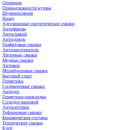
Оперение
Принадлежности кузова
Шумоизоляция
Назад
Адгезионные синтетические смазки
Антифризы
Антигравий
Антидождь
Графитовые смазки
Антизапотеватель
Литиевые смазки
Медные смазки
Антикор
Молибденовые смазки
Быстрый старт
Герметики
Силиконовые смазки
Антидог
Герметики-прокладки
Солидол жировой
Антисептики
Тефлоновые смазки
Керамические составы
Технические смазки
Клей