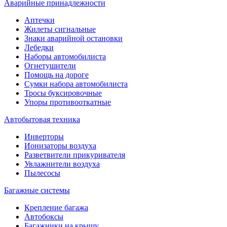
Аварийные принадлежности
Аптечки
Жилеты сигнальные
Знаки аварийной остановки
Лебедки
Наборы автомобилиста
Огнетушители
Помощь на дороге
Сумки набора автомобилиста
Тросы буксировочные
Упоры противооткатные
Автобытовая техника
Инверторы
Ионизаторы воздуха
Разветвители прикуривателя
Увлажнители воздуха
Пылесосы
Багажные системы
Крепление багажа
Автобоксы
Багажники на крышу