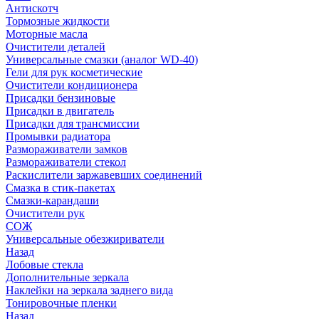
Антискотч
Тормозные жидкости
Моторные масла
Очистители деталей
Универсальные смазки (аналог WD-40)
Гели для рук косметические
Очистители кондиционера
Присадки бензиновые
Присадки в двигатель
Присадки для трансмиссии
Промывки радиатора
Размораживатели замков
Размораживатели стекол
Раскислители заржавевших соединений
Смазка в стик-пакетах
Смазки-карандаши
Очистители рук
СОЖ
Универсальные обезжириватели
Назад
Лобовые стекла
Дополнительные зеркала
Наклейки на зеркала заднего вида
Тонировочные пленки
Назад