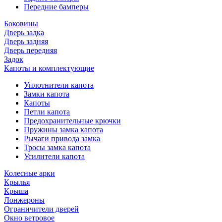
Передние бамперы
Боковины
Дверь задка
Дверь задняя
Дверь передняя
Задок
Капоты и комплектующие
Уплотнители капота
Замки капота
Капоты
Петли капота
Предохранительные крючки
Пружины замка капота
Рычаги привода замка
Тросы замка капота
Усилители капота
Колесные арки
Крылья
Крыша
Лонжероны
Ограничители дверей
Окно ветровое