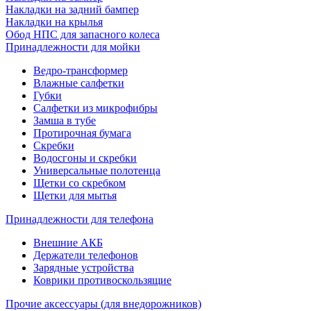
Накладки на задний бампер
Накладки на крылья
Обод НПС для запасного колеса
Принадлежности для мойки
Ведро-трансформер
Влажные салфетки
Губки
Салфетки из микрофибры
Замша в тубе
Протирочная бумага
Скребки
Водосгоны и скребки
Универсальные полотенца
Щетки со скребком
Щетки для мытья
Принадлежности для телефона
Внешние АКБ
Держатели телефонов
Зарядные устройства
Коврики противоскользящие
Прочие аксессуары (для внедорожников)