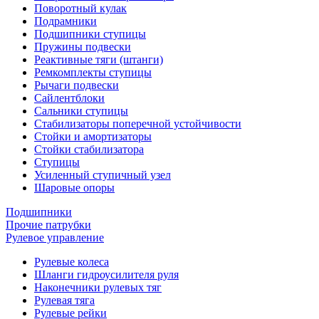
Поворотный кулак
Подрамники
Подшипники ступицы
Пружины подвески
Реактивные тяги (штанги)
Ремкомплекты ступицы
Рычаги подвески
Сайлентблоки
Сальники ступицы
Стабилизаторы поперечной устойчивости
Стойки и амортизаторы
Стойки стабилизатора
Ступицы
Усиленный ступичный узел
Шаровые опоры
Подшипники
Прочие патрубки
Рулевое управление
Рулевые колеса
Шланги гидроусилителя руля
Наконечники рулевых тяг
Рулевая тяга
Рулевые рейки