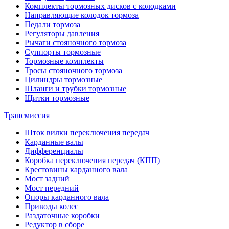
Комплекты тормозных дисков с колодками
Направляющие колодок тормоза
Педали тормоза
Регуляторы давления
Рычаги стояночного тормоза
Суппорты тормозные
Тормозные комплекты
Тросы стояночного тормоза
Цилиндры тормозные
Шланги и трубки тормозные
Щитки тормозные
Трансмиссия
Шток вилки переключения передач
Карданные валы
Дифференциалы
Коробка переключения передач (КПП)
Крестовины карданного вала
Мост задний
Мост передний
Опоры карданного вала
Приводы колес
Раздаточные коробки
Редуктор в сборе