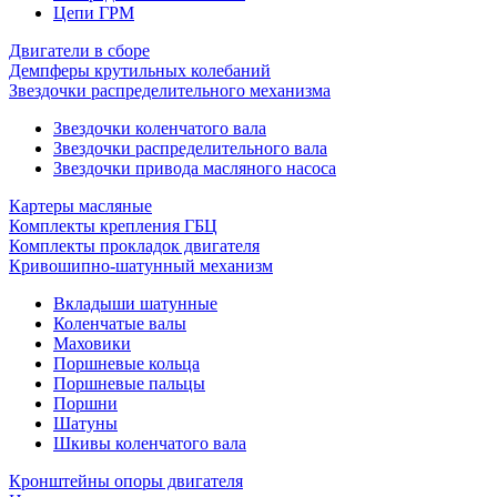
Цепи ГРМ
Двигатели в сборе
Демпферы крутильных колебаний
Звездочки распределительного механизма
Звездочки коленчатого вала
Звездочки распределительного вала
Звездочки привода масляного насоса
Картеры масляные
Комплекты крепления ГБЦ
Комплекты прокладок двигателя
Кривошипно-шатунный механизм
Вкладыши шатунные
Коленчатые валы
Маховики
Поршневые кольца
Поршневые пальцы
Поршни
Шатуны
Шкивы коленчатого вала
Кронштейны опоры двигателя