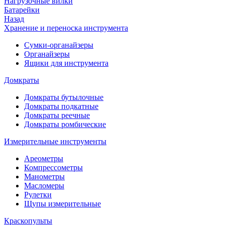
Нагрузочные вилки
Батарейки
Назад
Хранение и переноска инструмента
Сумки-органайзеры
Органайзеры
Ящики для инструмента
Домкраты
Домкраты бутылочные
Домкраты подкатные
Домкраты реечные
Домкраты ромбические
Измерительные инструменты
Ареометры
Компрессометры
Манометры
Масломеры
Рулетки
Щупы измерительные
Краскопульты