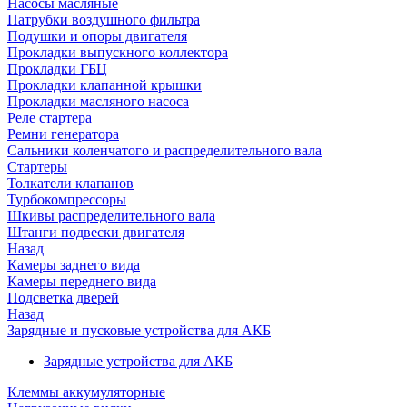
Насосы масляные
Патрубки воздушного фильтра
Подушки и опоры двигателя
Прокладки выпускного коллектора
Прокладки ГБЦ
Прокладки клапанной крышки
Прокладки масляного насоса
Реле стартера
Ремни генератора
Сальники коленчатого и распределительного вала
Стартеры
Толкатели клапанов
Турбокомпрессоры
Шкивы распределительного вала
Штанги подвески двигателя
Назад
Камеры заднего вида
Камеры переднего вида
Подсветка дверей
Назад
Зарядные и пусковые устройства для АКБ
Зарядные устройства для АКБ
Клеммы аккумуляторные