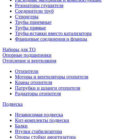
Резонаторы глушителя
Соеденители труб
Стронгеры
Трубы приемные
Трубы прямые
Трубы-вставки вместо катализатора
Фланцевые соединения и фланцы
Наборы для ТО
Опорные подшипники
Отопление и вентиляция
Отопители
Моторы и вентиляторы отопителя
Краны отопителя
Патрубки и шланги отопителя
Радиаторы отопителя
Подвеска
Независимая подвеска
Кит-комплекты подвески
Балки
Втулки стабилизатора
Опоры стойки амортизатора