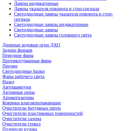
Лампы индикаторные
Лампы указателя поворота и стоп-сигнала
Светодиодные лампы указателя поворота и стоп-
сигнала
Светодиодные лампы индикаторные
Светодиодные лампы
Светодиодные лампы головного света
Дневные ходовые огни ДХО
Задние фонари
Передние фары
Противотуманные фары
Прочие
Светодиодные балки
Фары рабочего света
Назад
Автошампуни
Активные пены
Ароматизаторы
Коврики влаговпитывающие
Очистители битумных пятен
Очистители пластиковых поверхностей
Очистители салона
Очистители стекол
Полироли кузова