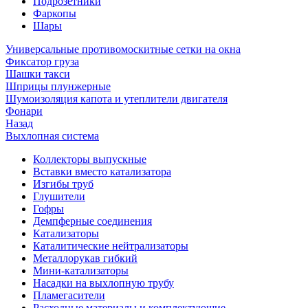
Подрозетники
Фаркопы
Шары
Универсальные противомоскитные сетки на окна
Фиксатор груза
Шашки такси
Шприцы плунжерные
Шумоизоляция капота и утеплители двигателя
Фонари
Назад
Выхлопная система
Коллекторы выпускные
Вставки вместо катализатора
Изгибы труб
Глушители
Гофры
Демпферные соединения
Катализаторы
Каталитические нейтрализаторы
Металлорукав гибкий
Мини-катализаторы
Насадки на выхлопную трубу
Пламегасители
Расходные материалы и комплектующие