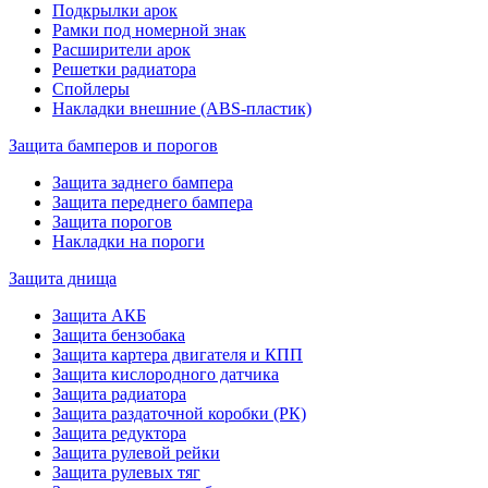
Подкрылки арок
Рамки под номерной знак
Расширители арок
Решетки радиатора
Спойлеры
Накладки внешние (ABS-пластик)
Защита бамперов и порогов
Защита заднего бампера
Защита переднего бампера
Защита порогов
Накладки на пороги
Защита днища
Защита АКБ
Защита бензобака
Защита картера двигателя и КПП
Защита кислородного датчика
Защита радиатора
Защита раздаточной коробки (РК)
Защита редуктора
Защита рулевой рейки
Защита рулевых тяг