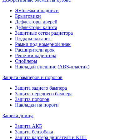
Эмблемы и надписи
Брызговики
Дефлекторы дверей
Дефлекторы капота
Защитные сетки радиатора
Подкрылки арок
Рамки под номерной знак
Расширители арок
Решетки радиатора
Спойлеры
Накладки внешние (ABS-пластик)
Защита бамперов и порогов
Защита заднего бампера
Защита переднего бампера
Защита порогов
Накладки на пороги
Защита днища
Защита АКБ
Защита бензобака
Защита картера двигателя и КПП