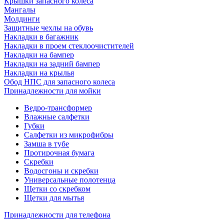
Крышки запасного колеса
Мангалы
Молдинги
Защитные чехлы на обувь
Накладки в багажник
Накладки в проем стеклоочистителей
Накладки на бампер
Накладки на задний бампер
Накладки на крылья
Обод НПС для запасного колеса
Принадлежности для мойки
Ведро-трансформер
Влажные салфетки
Губки
Салфетки из микрофибры
Замша в тубе
Протирочная бумага
Скребки
Водосгоны и скребки
Универсальные полотенца
Щетки со скребком
Щетки для мытья
Принадлежности для телефона