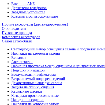
Внешние АКБ
Держатели телефонов
Зарядные устройства
Коврики противоскользящие
Прочие аксессуары (для внедорожников)
Очки водителя
Пусковые провода
Комплекты аксессуаров
Салон автомобиля
Светодиодный набор освещения салона и подсветки ном
Накладки на элементы салона
Вешалки
Автовизитки
Набивная проставка между сидением и центральной кон
Подушки и накладки
Воздуховоды и дефлекторы
Встраиваемый подогрев сидений
Декоративные накладки салона
Защита на спинку сиденья
Каркасные шторки
Козырьки противосолнечные
Накидки на сидение
Накладки на ковролин салона