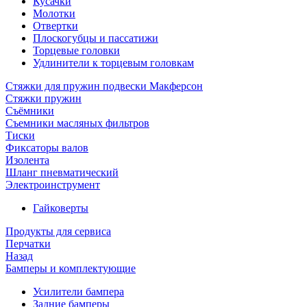
Кусачки
Молотки
Отвертки
Плоскогубцы и пассатижи
Торцевые головки
Удлинители к торцевым головкам
Стяжки для пружин подвески Макферсон
Стяжки пружин
Съёмники
Съемники масляных фильтров
Тиски
Фиксаторы валов
Изолента
Шланг пневматический
Электроинструмент
Гайковерты
Продукты для сервиса
Перчатки
Назад
Бамперы и комплектующие
Усилители бампера
Задние бамперы