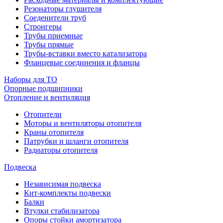
Резонаторы глушителя
Соеденители труб
Стронгеры
Трубы приемные
Трубы прямые
Трубы-вставки вместо катализатора
Фланцевые соединения и фланцы
Наборы для ТО
Опорные подшипники
Отопление и вентиляция
Отопители
Моторы и вентиляторы отопителя
Краны отопителя
Патрубки и шланги отопителя
Радиаторы отопителя
Подвеска
Независимая подвеска
Кит-комплекты подвески
Балки
Втулки стабилизатора
Опоры стойки амортизатора