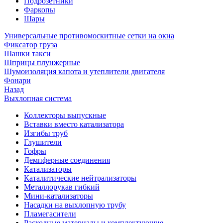
Подрозетники
Фаркопы
Шары
Универсальные противомоскитные сетки на окна
Фиксатор груза
Шашки такси
Шприцы плунжерные
Шумоизоляция капота и утеплители двигателя
Фонари
Назад
Выхлопная система
Коллекторы выпускные
Вставки вместо катализатора
Изгибы труб
Глушители
Гофры
Демпферные соединения
Катализаторы
Каталитические нейтрализаторы
Металлорукав гибкий
Мини-катализаторы
Насадки на выхлопную трубу
Пламегасители
Расходные материалы и комплектующие