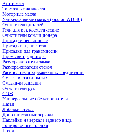
Антискотч
Тормозные жидкости
Моторные масла
Универсальные смазки (аналог WD-40)
Очистители деталей
Гели для рук косметические
Очистители кондиционера
Присадки бензиновые
Присадки в двигатель
Присадки для трансмиссии
Промывки радиатора
Размораживатели замков
Размораживатели стекол
Раскислители заржавевших соединений
Смазка в стик-пакетах
Смазки-карандаши
Очистители рук
СОЖ
Универсальные обезжириватели
Назад
Лобовые стекла
Дополнительные зеркала
Наклейки на зеркала заднего вида
Тонировочные пленки
Назад