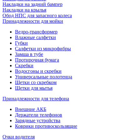
Накладки на задний бампер
Накладки на крылья
Обод НПС для запасного колеса
Принадлежности для мойки
Ведро-трансформер
Влажные салфетки
Губки
Салфетки из микрофибры
Замша в тубе
Протирочная бумага
Скребки
Водосгоны и скребки
Универсальные полотенца
Щетки со скребком
Щетки для мытья
Принадлежности для телефона
Внешние АКБ
Держатели телефонов
Зарядные устройства
Коврики противоскользящие
Очки водителя