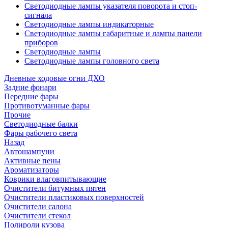
Светодиодные лампы указателя поворота и стоп-
сигнала
Светодиодные лампы индикаторные
Светодиодные лампы габаритные и лампы панели
приборов
Светодиодные лампы
Светодиодные лампы головного света
Дневные ходовые огни ДХО
Задние фонари
Передние фары
Противотуманные фары
Прочие
Светодиодные балки
Фары рабочего света
Назад
Автошампуни
Активные пены
Ароматизаторы
Коврики влаговпитывающие
Очистители битумных пятен
Очистители пластиковых поверхностей
Очистители салона
Очистители стекол
Полироли кузова