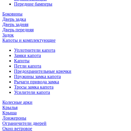
Передние бамперы
Боковины
Дверь задка
Дверь задняя
Дверь передняя
Задок
Капоты и комплектующие
Уплотнители капота
Замки капота
Капоты
Петли капота
Предохранительные крючки
Пружины замка капота
Рычаги привода замка
Тросы замка капота
Усилители капота
Колесные арки
Крылья
Крыша
Лонжероны
Ограничители дверей
Окно ветровое