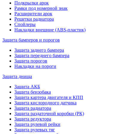
Подкрылки арок
Рамки под номерной знак
Расширители арок
Решетки радиатора
Спойлеры
Накладки внешние (ABS-пластик)
Защита бамперов и порогов
Защита заднего бампера
Защита переднего бампера
Защита порогов
Накладки на пороги
Защита днища
Защита АКБ
Защита бензобака
Защита картера двигателя и КПП
Защита кислородного датчика
Защита радиатора
Защита раздаточной коробки (РК)
Защита редуктора
Защита рулевой рейки
Защита рулевых тяг