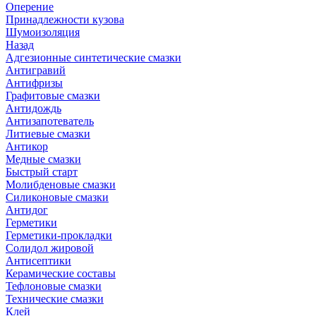
Оперение
Принадлежности кузова
Шумоизоляция
Назад
Адгезионные синтетические смазки
Антигравий
Антифризы
Графитовые смазки
Антидождь
Антизапотеватель
Литиевые смазки
Антикор
Медные смазки
Быстрый старт
Молибденовые смазки
Силиконовые смазки
Антидог
Герметики
Герметики-прокладки
Солидол жировой
Антисептики
Керамические составы
Тефлоновые смазки
Технические смазки
Клей