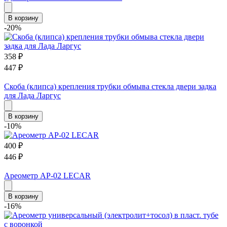
В корзину
-20%
358
₽
447
₽
Cкоба (клипса) крепления трубки обмыва стекла двери задка
для Лада Ларгус
В корзину
-10%
400
₽
446
₽
Ареометр АР-02 LECAR
В корзину
-16%