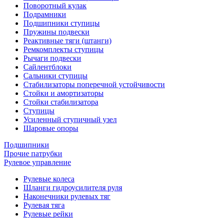
Поворотный кулак
Подрамники
Подшипники ступицы
Пружины подвески
Реактивные тяги (штанги)
Ремкомплекты ступицы
Рычаги подвески
Сайлентблоки
Сальники ступицы
Стабилизаторы поперечной устойчивости
Стойки и амортизаторы
Стойки стабилизатора
Ступицы
Усиленный ступичный узел
Шаровые опоры
Подшипники
Прочие патрубки
Рулевое управление
Рулевые колеса
Шланги гидроусилителя руля
Наконечники рулевых тяг
Рулевая тяга
Рулевые рейки