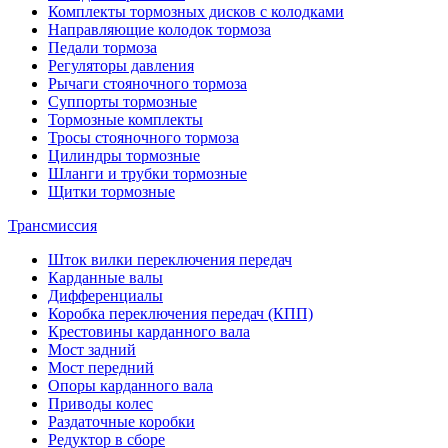
Комплекты тормозных дисков с колодками
Направляющие колодок тормоза
Педали тормоза
Регуляторы давления
Рычаги стояночного тормоза
Суппорты тормозные
Тормозные комплекты
Тросы стояночного тормоза
Цилиндры тормозные
Шланги и трубки тормозные
Щитки тормозные
Трансмиссия
Шток вилки переключения передач
Карданные валы
Дифференциалы
Коробка переключения передач (КПП)
Крестовины карданного вала
Мост задний
Мост передний
Опоры карданного вала
Приводы колес
Раздаточные коробки
Редуктор в сборе