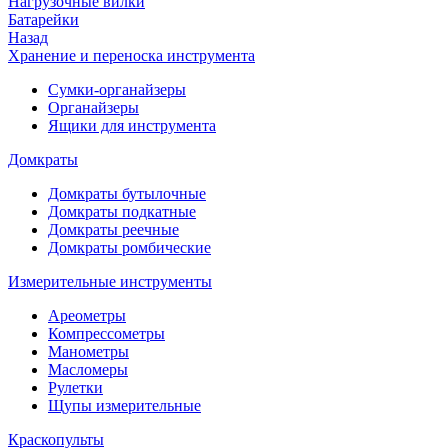
Нагрузочные вилки
Батарейки
Назад
Хранение и переноска инструмента
Сумки-органайзеры
Органайзеры
Ящики для инструмента
Домкраты
Домкраты бутылочные
Домкраты подкатные
Домкраты реечные
Домкраты ромбические
Измерительные инструменты
Ареометры
Компрессометры
Манометры
Масломеры
Рулетки
Щупы измерительные
Краскопульты