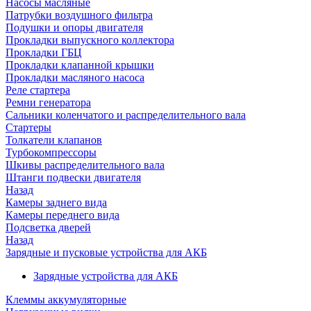
Насосы масляные
Патрубки воздушного фильтра
Подушки и опоры двигателя
Прокладки выпускного коллектора
Прокладки ГБЦ
Прокладки клапанной крышки
Прокладки масляного насоса
Реле стартера
Ремни генератора
Сальники коленчатого и распределительного вала
Стартеры
Толкатели клапанов
Турбокомпрессоры
Шкивы распределительного вала
Штанги подвески двигателя
Назад
Камеры заднего вида
Камеры переднего вида
Подсветка дверей
Назад
Зарядные и пусковые устройства для АКБ
Зарядные устройства для АКБ
Клеммы аккумуляторные