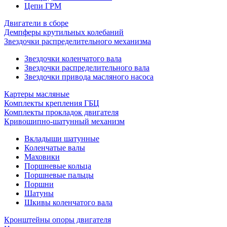
Цепи ГРМ
Двигатели в сборе
Демпферы крутильных колебаний
Звездочки распределительного механизма
Звездочки коленчатого вала
Звездочки распределительного вала
Звездочки привода масляного насоса
Картеры масляные
Комплекты крепления ГБЦ
Комплекты прокладок двигателя
Кривошипно-шатунный механизм
Вкладыши шатунные
Коленчатые валы
Маховики
Поршневые кольца
Поршневые пальцы
Поршни
Шатуны
Шкивы коленчатого вала
Кронштейны опоры двигателя