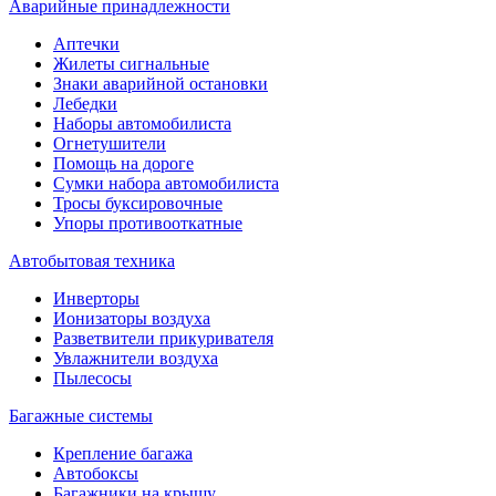
Аварийные принадлежности
Аптечки
Жилеты сигнальные
Знаки аварийной остановки
Лебедки
Наборы автомобилиста
Огнетушители
Помощь на дороге
Сумки набора автомобилиста
Тросы буксировочные
Упоры противооткатные
Автобытовая техника
Инверторы
Ионизаторы воздуха
Разветвители прикуривателя
Увлажнители воздуха
Пылесосы
Багажные системы
Крепление багажа
Автобоксы
Багажники на крышу