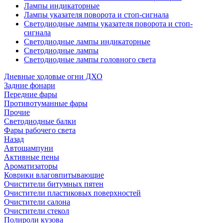
Лампы индикаторные
Лампы указателя поворота и стоп-сигнала
Светодиодные лампы указателя поворота и стоп-
сигнала
Светодиодные лампы индикаторные
Светодиодные лампы
Светодиодные лампы головного света
Дневные ходовые огни ДХО
Задние фонари
Передние фары
Противотуманные фары
Прочие
Светодиодные балки
Фары рабочего света
Назад
Автошампуни
Активные пены
Ароматизаторы
Коврики влаговпитывающие
Очистители битумных пятен
Очистители пластиковых поверхностей
Очистители салона
Очистители стекол
Полироли кузова