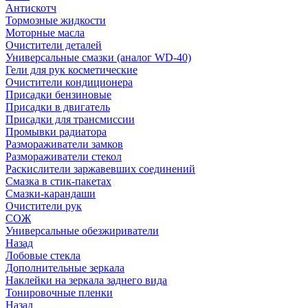
Антискотч
Тормозные жидкости
Моторные масла
Очистители деталей
Универсальные смазки (аналог WD-40)
Гели для рук косметические
Очистители кондиционера
Присадки бензиновые
Присадки в двигатель
Присадки для трансмиссии
Промывки радиатора
Размораживатели замков
Размораживатели стекол
Раскислители заржавевших соединений
Смазка в стик-пакетах
Смазки-карандаши
Очистители рук
СОЖ
Универсальные обезжириватели
Назад
Лобовые стекла
Дополнительные зеркала
Наклейки на зеркала заднего вида
Тонировочные пленки
Назад