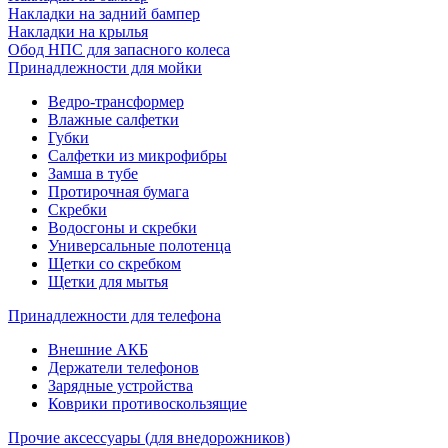
Накладки на задний бампер
Накладки на крылья
Обод НПС для запасного колеса
Принадлежности для мойки
Ведро-трансформер
Влажные салфетки
Губки
Салфетки из микрофибры
Замша в тубе
Протирочная бумага
Скребки
Водосгоны и скребки
Универсальные полотенца
Щетки со скребком
Щетки для мытья
Принадлежности для телефона
Внешние АКБ
Держатели телефонов
Зарядные устройства
Коврики противоскользящие
Прочие аксессуары (для внедорожников)