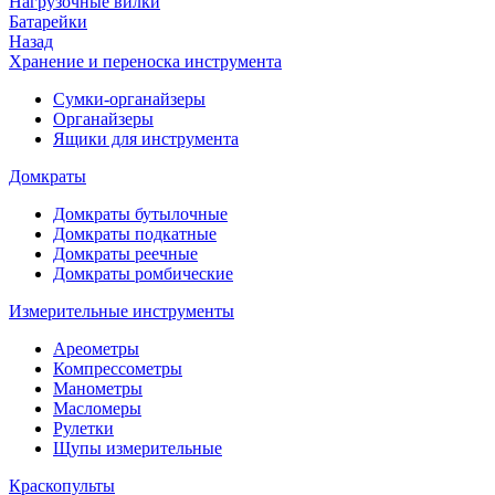
Нагрузочные вилки
Батарейки
Назад
Хранение и переноска инструмента
Сумки-органайзеры
Органайзеры
Ящики для инструмента
Домкраты
Домкраты бутылочные
Домкраты подкатные
Домкраты реечные
Домкраты ромбические
Измерительные инструменты
Ареометры
Компрессометры
Манометры
Масломеры
Рулетки
Щупы измерительные
Краскопульты