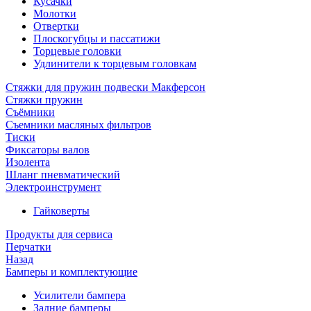
Кусачки
Молотки
Отвертки
Плоскогубцы и пассатижи
Торцевые головки
Удлинители к торцевым головкам
Стяжки для пружин подвески Макферсон
Стяжки пружин
Съёмники
Съемники масляных фильтров
Тиски
Фиксаторы валов
Изолента
Шланг пневматический
Электроинструмент
Гайковерты
Продукты для сервиса
Перчатки
Назад
Бамперы и комплектующие
Усилители бампера
Задние бамперы