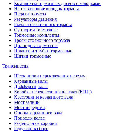
Комплекты тормозных дисков с колодками
Направляющие колодок тормоза
Педали тормоза
Регуляторы давления
Рычаги стояночного тормоза
Суппорты тормозные
Тормозные комплекты
Тросы стояночного тормоза
Цилиндры тормозные
Шланги и трубки тормозные
Щитки тормозные
Трансмиссия
Шток вилки переключения передач
Карданные валы
Дифференциалы
Коробка переключения передач (КПП)
Крестовины карданного вала
Мост задний
Мост передний
Опоры карданного вала
Приводы колес
Раздаточные коробки
Редуктор в сборе