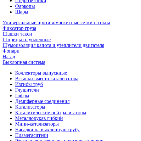
Подрозетники
Фаркопы
Шары
Универсальные противомоскитные сетки на окна
Фиксатор груза
Шашки такси
Шприцы плунжерные
Шумоизоляция капота и утеплители двигателя
Фонари
Назад
Выхлопная система
Коллекторы выпускные
Вставки вместо катализатора
Изгибы труб
Глушители
Гофры
Демпферные соединения
Катализаторы
Каталитические нейтрализаторы
Металлорукав гибкий
Мини-катализаторы
Насадки на выхлопную трубу
Пламегасители
Расходные материалы и комплектующие