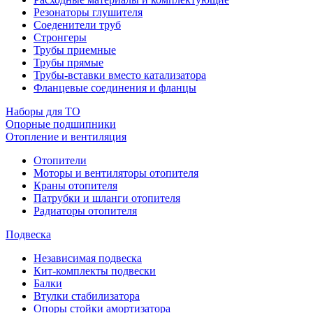
Резонаторы глушителя
Соеденители труб
Стронгеры
Трубы приемные
Трубы прямые
Трубы-вставки вместо катализатора
Фланцевые соединения и фланцы
Наборы для ТО
Опорные подшипники
Отопление и вентиляция
Отопители
Моторы и вентиляторы отопителя
Краны отопителя
Патрубки и шланги отопителя
Радиаторы отопителя
Подвеска
Независимая подвеска
Кит-комплекты подвески
Балки
Втулки стабилизатора
Опоры стойки амортизатора