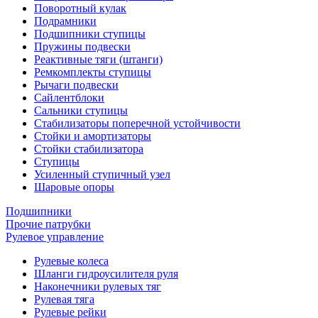
Поворотный кулак
Подрамники
Подшипники ступицы
Пружины подвески
Реактивные тяги (штанги)
Ремкомплекты ступицы
Рычаги подвески
Сайлентблоки
Сальники ступицы
Стабилизаторы поперечной устойчивости
Стойки и амортизаторы
Стойки стабилизатора
Ступицы
Усиленный ступичный узел
Шаровые опоры
Подшипники
Прочие патрубки
Рулевое управление
Рулевые колеса
Шланги гидроусилителя руля
Наконечники рулевых тяг
Рулевая тяга
Рулевые рейки