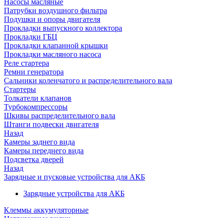
Насосы масляные
Патрубки воздушного фильтра
Подушки и опоры двигателя
Прокладки выпускного коллектора
Прокладки ГБЦ
Прокладки клапанной крышки
Прокладки масляного насоса
Реле стартера
Ремни генератора
Сальники коленчатого и распределительного вала
Стартеры
Толкатели клапанов
Турбокомпрессоры
Шкивы распределительного вала
Штанги подвески двигателя
Назад
Камеры заднего вида
Камеры переднего вида
Подсветка дверей
Назад
Зарядные и пусковые устройства для АКБ
Зарядные устройства для АКБ
Клеммы аккумуляторные