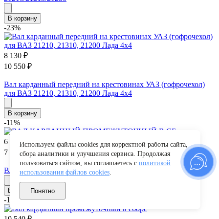
В корзину
-23%
8 130
₽
10 550
₽
Вал карданный передний на крестовинах УАЗ (гофрочехол)
для ВАЗ 21210, 21310, 21200 Лада 4х4
В корзину
-11%
6 770
₽
Используем файлы cookies для корректной работы сайта,
7 630
₽
сбора аналитики и улучшения сервиса. Продолжая
пользоваться сайтом, вы соглашаетесь с
политикой
ВАЛ КАРДАННЫЙ ПРОМЕЖУТОЧНЫЙ В СБ
использования файлов cookies
.
В корзину
Понятно
-18%
10 540
₽