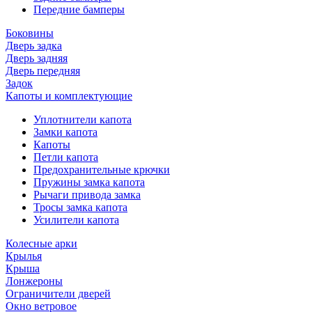
Передние бамперы
Боковины
Дверь задка
Дверь задняя
Дверь передняя
Задок
Капоты и комплектующие
Уплотнители капота
Замки капота
Капоты
Петли капота
Предохранительные крючки
Пружины замка капота
Рычаги привода замка
Тросы замка капота
Усилители капота
Колесные арки
Крылья
Крыша
Лонжероны
Ограничители дверей
Окно ветровое