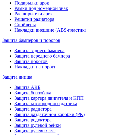
Подкрылки арок
Рамки под номерной знак
Расширители арок
Решетки радиатора
Спойлеры
Накладки внешние (ABS-пластик)
Защита бамперов и порогов
Защита заднего бампера
Защита переднего бампера
Защита порогов
Накладки на пороги
Защита днища
Защита АКБ
Защита бензобака
Защита картера двигателя и КПП
Защита кислородного датчика
Защита радиатора
Защита раздаточной коробки (РК)
Защита редуктора
Защита рулевой рейки
Защита рулевых тяг