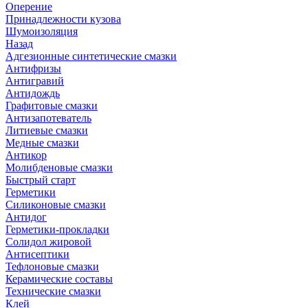
Оперение
Принадлежности кузова
Шумоизоляция
Назад
Адгезионные синтетические смазки
Антифризы
Антигравий
Антидождь
Графитовые смазки
Антизапотеватель
Литиевые смазки
Медные смазки
Антикор
Молибденовые смазки
Быстрый старт
Герметики
Силиконовые смазки
Антидог
Герметики-прокладки
Солидол жировой
Антисептики
Тефлоновые смазки
Керамические составы
Технические смазки
Клей