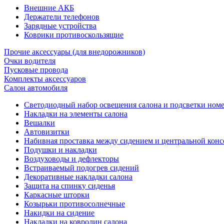
Внешние АКБ
Держатели телефонов
Зарядные устройства
Коврики противоскользящие
Прочие аксессуары (для внедорожников)
Очки водителя
Пусковые провода
Комплекты аксессуаров
Салон автомобиля
Светодиодный набор освещения салона и подсветки ном
Накладки на элементы салона
Вешалки
Автовизитки
Набивная проставка между сидением и центральной кон
Подушки и накладки
Воздуховоды и дефлекторы
Встраиваемый подогрев сидений
Декоративные накладки салона
Защита на спинку сиденья
Каркасные шторки
Козырьки противосолнечные
Накидки на сидение
Накладки на ковролин салона