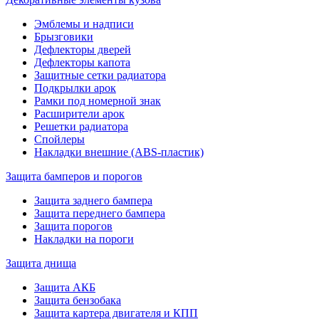
Эмблемы и надписи
Брызговики
Дефлекторы дверей
Дефлекторы капота
Защитные сетки радиатора
Подкрылки арок
Рамки под номерной знак
Расширители арок
Решетки радиатора
Спойлеры
Накладки внешние (ABS-пластик)
Защита бамперов и порогов
Защита заднего бампера
Защита переднего бампера
Защита порогов
Накладки на пороги
Защита днища
Защита АКБ
Защита бензобака
Защита картера двигателя и КПП