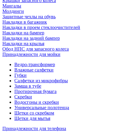
Крышки запасного колеса
Мангалы
Молдинги
Защитные чехлы на обувь
Накладки в багажник
Накладки в проем стеклоочистителей
Накладки на бампер
Накладки на задний бампер
Накладки на крылья
Обод НПС для запасного колеса
Принадлежности для мойки
Ведро-трансформер
Влажные салфетки
Губки
Салфетки из микрофибры
Замша в тубе
Протирочная бумага
Скребки
Водосгоны и скребки
Универсальные полотенца
Щетки со скребком
Щетки для мытья
Принадлежности для телефона