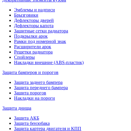
Эмблемы и надписи
Брызговики
Дефлекторы дверей
Дефлекторы капота
Защитные сетки радиатора
Подкрылки арок
Рамки под номерной знак
Расширители арок
Решетки радиатора
Спойлеры
Накладки внешние (ABS-пластик)
Защита бамперов и порогов
Защита заднего бампера
Защита переднего бампера
Защита порогов
Накладки на пороги
Защита днища
Защита АКБ
Защита бензобака
Защита картера двигателя и КПП