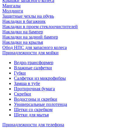
Крышки запасного колеса
Мангалы
Молдинги
Защитные чехлы на обувь
Накладки в багажник
Накладки в проем стеклоочистителей
Накладки на бампер
Накладки на задний бампер
Накладки на крылья
Обод НПС для запасного колеса
Принадлежности для мойки
Ведро-трансформер
Влажные салфетки
Губки
Салфетки из микрофибры
Замша в тубе
Протирочная бумага
Скребки
Водосгоны и скребки
Универсальные полотенца
Щетки со скребком
Щетки для мытья
Принадлежности для телефона