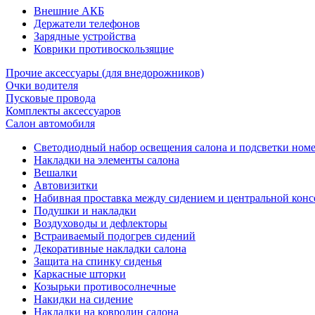
Внешние АКБ
Держатели телефонов
Зарядные устройства
Коврики противоскользящие
Прочие аксессуары (для внедорожников)
Очки водителя
Пусковые провода
Комплекты аксессуаров
Салон автомобиля
Светодиодный набор освещения салона и подсветки ном
Накладки на элементы салона
Вешалки
Автовизитки
Набивная проставка между сидением и центральной кон
Подушки и накладки
Воздуховоды и дефлекторы
Встраиваемый подогрев сидений
Декоративные накладки салона
Защита на спинку сиденья
Каркасные шторки
Козырьки противосолнечные
Накидки на сидение
Накладки на ковролин салона