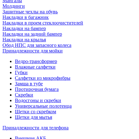
Мангалы
Молдинги
Защитные чехлы на обувь
Накладки в багажник
Накладки в проем стеклоочистителей
Накладки на бампер
Накладки на задний бампер
Накладки на крылья
Обод НПС для запасного колеса
Принадлежности для мойки
Ведро-трансформер
Влажные салфетки
Губки
Салфетки из микрофибры
Замша в тубе
Протирочная бумага
Скребки
Водосгоны и скребки
Универсальные полотенца
Щетки со скребком
Щетки для мытья
Принадлежности для телефона
Внешние АКБ