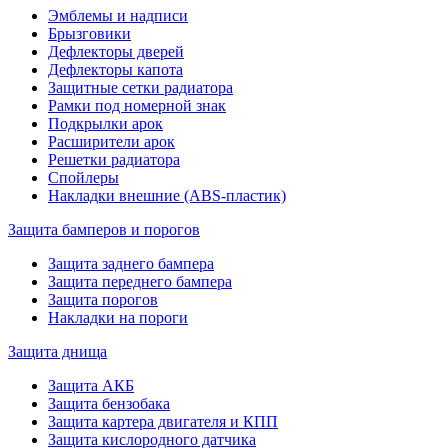
Эмблемы и надписи
Брызговики
Дефлекторы дверей
Дефлекторы капота
Защитные сетки радиатора
Рамки под номерной знак
Подкрылки арок
Расширители арок
Решетки радиатора
Спойлеры
Накладки внешние (ABS-пластик)
Защита бамперов и порогов
Защита заднего бампера
Защита переднего бампера
Защита порогов
Накладки на пороги
Защита днища
Защита АКБ
Защита бензобака
Защита картера двигателя и КПП
Защита кислородного датчика