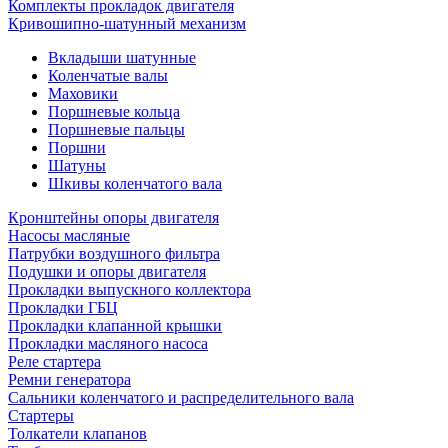
Комплекты прокладок двигателя
Кривошипно-шатунный механизм
Вкладыши шатунные
Коленчатые валы
Маховики
Поршневые кольца
Поршневые пальцы
Поршни
Шатуны
Шкивы коленчатого вала
Кронштейны опоры двигателя
Насосы масляные
Патрубки воздушного фильтра
Подушки и опоры двигателя
Прокладки выпускного коллектора
Прокладки ГБЦ
Прокладки клапанной крышки
Прокладки масляного насоса
Реле стартера
Ремни генератора
Сальники коленчатого и распределительного вала
Стартеры
Толкатели клапанов