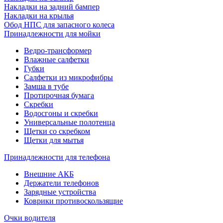
Накладки на задний бампер
Накладки на крылья
Обод НПС для запасного колеса
Принадлежности для мойки
Ведро-трансформер
Влажные салфетки
Губки
Салфетки из микрофибры
Замша в тубе
Протирочная бумага
Скребки
Водосгоны и скребки
Универсальные полотенца
Щетки со скребком
Щетки для мытья
Принадлежности для телефона
Внешние АКБ
Держатели телефонов
Зарядные устройства
Коврики противоскользящие
Очки водителя