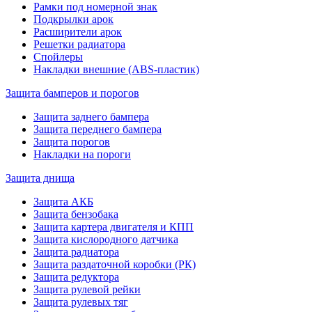
Рамки под номерной знак
Подкрылки арок
Расширители арок
Решетки радиатора
Спойлеры
Накладки внешние (ABS-пластик)
Защита бамперов и порогов
Защита заднего бампера
Защита переднего бампера
Защита порогов
Накладки на пороги
Защита днища
Защита АКБ
Защита бензобака
Защита картера двигателя и КПП
Защита кислородного датчика
Защита радиатора
Защита раздаточной коробки (РК)
Защита редуктора
Защита рулевой рейки
Защита рулевых тяг