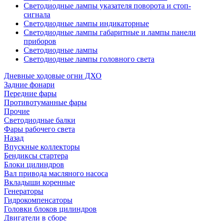
Светодиодные лампы указателя поворота и стоп-
сигнала
Светодиодные лампы индикаторные
Светодиодные лампы габаритные и лампы панели
приборов
Светодиодные лампы
Светодиодные лампы головного света
Дневные ходовые огни ДХО
Задние фонари
Передние фары
Противотуманные фары
Прочие
Светодиодные балки
Фары рабочего света
Назад
Впускные коллекторы
Бендиксы стартера
Блоки цилиндров
Вал привода масляного насоса
Вкладыши коренные
Генераторы
Гидрокомпенсаторы
Головки блоков цилиндров
Двигатели в сборе