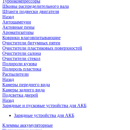
Турбокомпрессоры
Шкивы распределительного вала
Штанги подвески двигателя
Назад
Автошампуни
Активные пены
Ароматизаторы
Коврики влаговпитывающие
Очистители битумных пятен
Очистители пластиковых поверхностей
Очистители салона
Очистители стекол
Полироли кузова
Полироль пластика
Распылители
Назад
Камеры переднего вида
Камеры заднего вида
Подсветка дверей
Назад
Зарядные и пусковые устройства для АКБ
Зарядные устройства для АКБ
Клеммы аккумуляторные