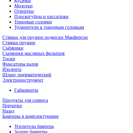
Кусачки
Молотки
Отвертки
Плоскогубцы и пассатижи
Торцевые головки
Удлинители к торцевым головкам
Стяжки для пружин подвески Макферсон
Стяжки пружин
Съёмники
Съемники масляных фильтров
Тиски
Фиксаторы валов
Изолента
Шланг пневматический
Электроинструмент
Гайковерты
Продукты для сервиса
Перчатки
Назад
Бамперы и комплектующие
Усилители бампера
Задние бамперы