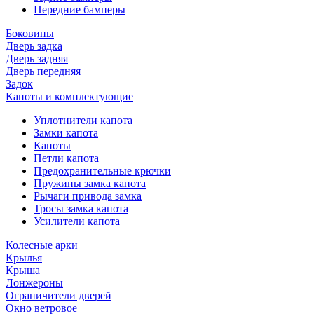
Передние бамперы
Боковины
Дверь задка
Дверь задняя
Дверь передняя
Задок
Капоты и комплектующие
Уплотнители капота
Замки капота
Капоты
Петли капота
Предохранительные крючки
Пружины замка капота
Рычаги привода замка
Тросы замка капота
Усилители капота
Колесные арки
Крылья
Крыша
Лонжероны
Ограничители дверей
Окно ветровое