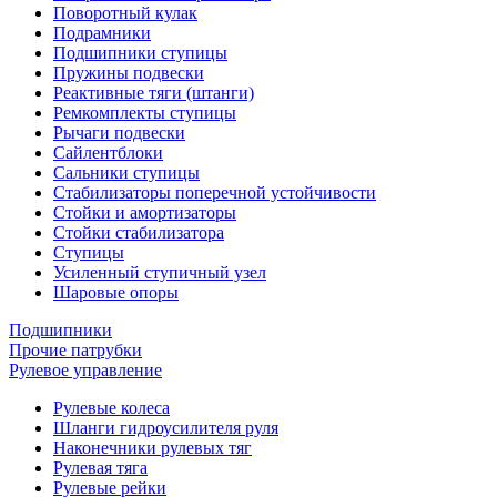
Поворотный кулак
Подрамники
Подшипники ступицы
Пружины подвески
Реактивные тяги (штанги)
Ремкомплекты ступицы
Рычаги подвески
Сайлентблоки
Сальники ступицы
Стабилизаторы поперечной устойчивости
Стойки и амортизаторы
Стойки стабилизатора
Ступицы
Усиленный ступичный узел
Шаровые опоры
Подшипники
Прочие патрубки
Рулевое управление
Рулевые колеса
Шланги гидроусилителя руля
Наконечники рулевых тяг
Рулевая тяга
Рулевые рейки