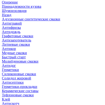
Оперение
Принадлежности кузова
Шумоизоляция
Назад
Адгезионные синтетические смазки
Антигравий
Антифризы
Антидождь
Графитовые смазки
Антизапотеватель
Литиевые смазки
Антикор
Медные смазки
Быстрый старт
Молибденовые смазки
Антидог
Герметики
Силиконовые смазки
Солидол жировой
Антисептики
Герметики-прокладки
Керамические составы
Тефлоновые смазки
Клей
Антискотч