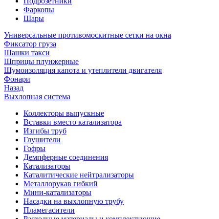
Подрозетники
Фаркопы
Шары
Универсальные противомоскитные сетки на окна
Фиксатор груза
Шашки такси
Шприцы плунжерные
Шумоизоляция капота и утеплители двигателя
Фонари
Назад
Выхлопная система
Коллекторы выпускные
Вставки вместо катализатора
Изгибы труб
Глушители
Гофры
Демпферные соединения
Катализаторы
Каталитические нейтрализаторы
Металлорукав гибкий
Мини-катализаторы
Насадки на выхлопную трубу
Пламегасители
Расходные материалы и комплектующие