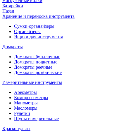
Нагрузочные вилки
Батарейки
Назад
Хранение и переноска инструмента
Сумки-органайзеры
Органайзеры
Ящики для инструмента
Домкраты
Домкраты бутылочные
Домкраты подкатные
Домкраты реечные
Домкраты ромбические
Измерительные инструменты
Ареометры
Компрессометры
Манометры
Масломеры
Рулетки
Щупы измерительные
Краскопульты