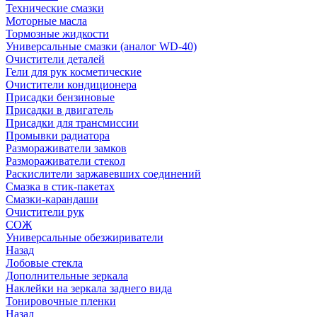
Технические смазки
Моторные масла
Тормозные жидкости
Универсальные смазки (аналог WD-40)
Очистители деталей
Гели для рук косметические
Очистители кондиционера
Присадки бензиновые
Присадки в двигатель
Присадки для трансмиссии
Промывки радиатора
Размораживатели замков
Размораживатели стекол
Раскислители заржавевших соединений
Смазка в стик-пакетах
Смазки-карандаши
Очистители рук
СОЖ
Универсальные обезжириватели
Назад
Лобовые стекла
Дополнительные зеркала
Наклейки на зеркала заднего вида
Тонировочные пленки
Назад