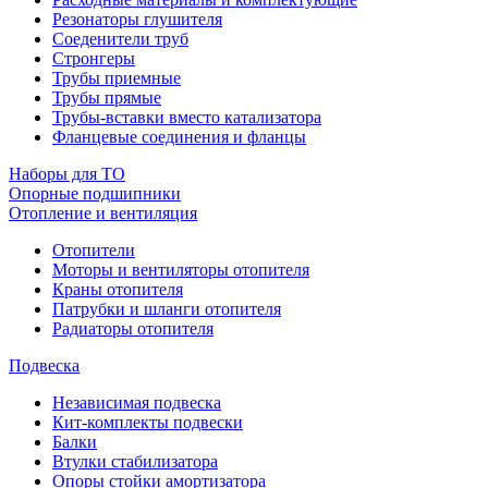
Резонаторы глушителя
Соеденители труб
Стронгеры
Трубы приемные
Трубы прямые
Трубы-вставки вместо катализатора
Фланцевые соединения и фланцы
Наборы для ТО
Опорные подшипники
Отопление и вентиляция
Отопители
Моторы и вентиляторы отопителя
Краны отопителя
Патрубки и шланги отопителя
Радиаторы отопителя
Подвеска
Независимая подвеска
Кит-комплекты подвески
Балки
Втулки стабилизатора
Опоры стойки амортизатора