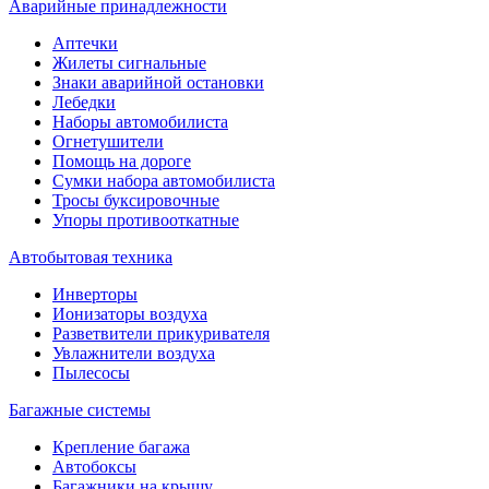
Аварийные принадлежности
Аптечки
Жилеты сигнальные
Знаки аварийной остановки
Лебедки
Наборы автомобилиста
Огнетушители
Помощь на дороге
Сумки набора автомобилиста
Тросы буксировочные
Упоры противооткатные
Автобытовая техника
Инверторы
Ионизаторы воздуха
Разветвители прикуривателя
Увлажнители воздуха
Пылесосы
Багажные системы
Крепление багажа
Автобоксы
Багажники на крышу