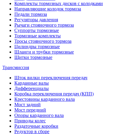
Комплекты тормозных дисков с колодками
Направляющие колодок тормоза
Педали тормоза
Регуляторы давления
Рычаги стояночного тормоза
Суппорты тормозные
Тормозные комплекты
Тросы стояночного тормоза
Цилиндры тормозные
Шланги и трубки тормозные
Щитки тормозные
Трансмиссия
Шток вилки переключения передач
Карданные валы
Дифференциалы
Коробка переключения передач (КПП)
Крестовины карданного вала
Мост задний
Мост передний
Опоры карданного вала
Приводы колес
Раздаточные коробки
Редуктор в сборе