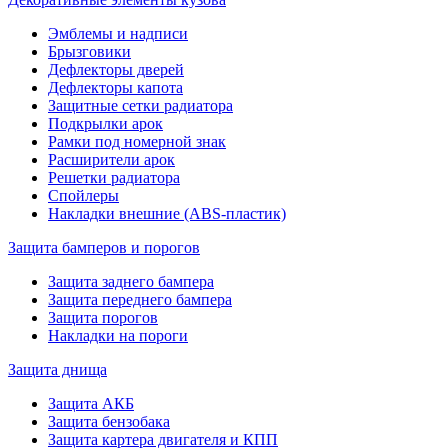
Эмблемы и надписи
Брызговики
Дефлекторы дверей
Дефлекторы капота
Защитные сетки радиатора
Подкрылки арок
Рамки под номерной знак
Расширители арок
Решетки радиатора
Спойлеры
Накладки внешние (ABS-пластик)
Защита бамперов и порогов
Защита заднего бампера
Защита переднего бампера
Защита порогов
Накладки на пороги
Защита днища
Защита АКБ
Защита бензобака
Защита картера двигателя и КПП