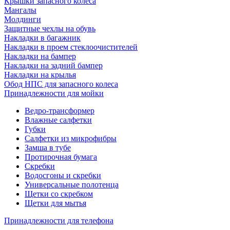
Крышки запасного колеса
Мангалы
Молдинги
Защитные чехлы на обувь
Накладки в багажник
Накладки в проем стеклоочистителей
Накладки на бампер
Накладки на задний бампер
Накладки на крылья
Обод НПС для запасного колеса
Принадлежности для мойки
Ведро-трансформер
Влажные салфетки
Губки
Салфетки из микрофибры
Замша в тубе
Протирочная бумага
Скребки
Водосгоны и скребки
Универсальные полотенца
Щетки со скребком
Щетки для мытья
Принадлежности для телефона