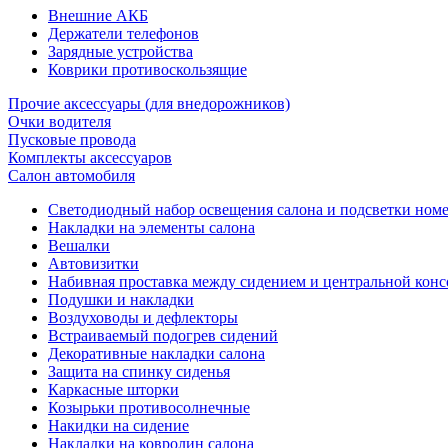
Внешние АКБ
Держатели телефонов
Зарядные устройства
Коврики противоскользящие
Прочие аксессуары (для внедорожников)
Очки водителя
Пусковые провода
Комплекты аксессуаров
Салон автомобиля
Светодиодный набор освещения салона и подсветки ном
Накладки на элементы салона
Вешалки
Автовизитки
Набивная проставка между сидением и центральной кон
Подушки и накладки
Воздуховоды и дефлекторы
Встраиваемый подогрев сидений
Декоративные накладки салона
Защита на спинку сиденья
Каркасные шторки
Козырьки противосолнечные
Накидки на сидение
Накладки на ковролин салона