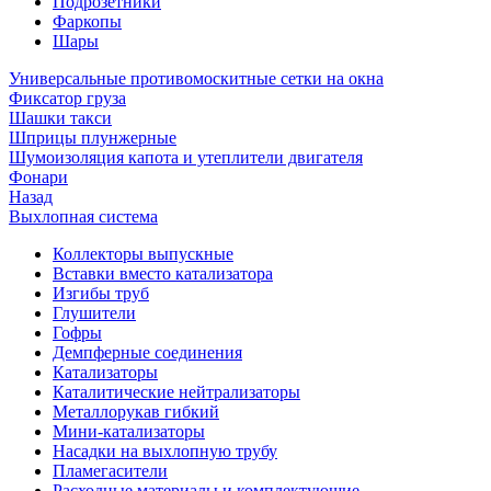
Подрозетники
Фаркопы
Шары
Универсальные противомоскитные сетки на окна
Фиксатор груза
Шашки такси
Шприцы плунжерные
Шумоизоляция капота и утеплители двигателя
Фонари
Назад
Выхлопная система
Коллекторы выпускные
Вставки вместо катализатора
Изгибы труб
Глушители
Гофры
Демпферные соединения
Катализаторы
Каталитические нейтрализаторы
Металлорукав гибкий
Мини-катализаторы
Насадки на выхлопную трубу
Пламегасители
Расходные материалы и комплектующие