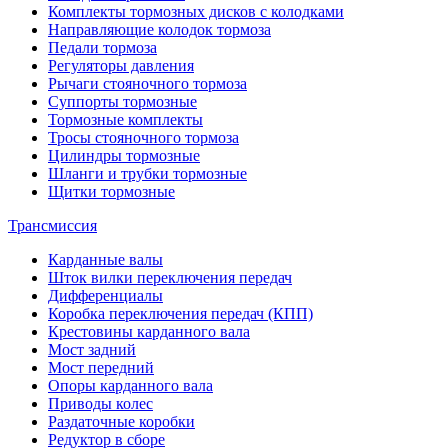
Комплекты тормозных дисков с колодками
Направляющие колодок тормоза
Педали тормоза
Регуляторы давления
Рычаги стояночного тормоза
Суппорты тормозные
Тормозные комплекты
Тросы стояночного тормоза
Цилиндры тормозные
Шланги и трубки тормозные
Щитки тормозные
Трансмиссия
Карданные валы
Шток вилки переключения передач
Дифференциалы
Коробка переключения передач (КПП)
Крестовины карданного вала
Мост задний
Мост передний
Опоры карданного вала
Приводы колес
Раздаточные коробки
Редуктор в сборе