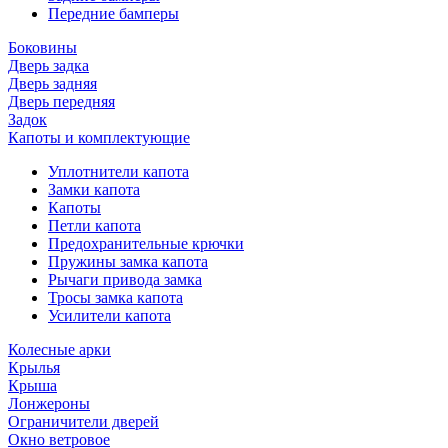
Передние бамперы
Боковины
Дверь задка
Дверь задняя
Дверь передняя
Задок
Капоты и комплектующие
Уплотнители капота
Замки капота
Капоты
Петли капота
Предохранительные крючки
Пружины замка капота
Рычаги привода замка
Тросы замка капота
Усилители капота
Колесные арки
Крылья
Крыша
Лонжероны
Ограничители дверей
Окно ветровое