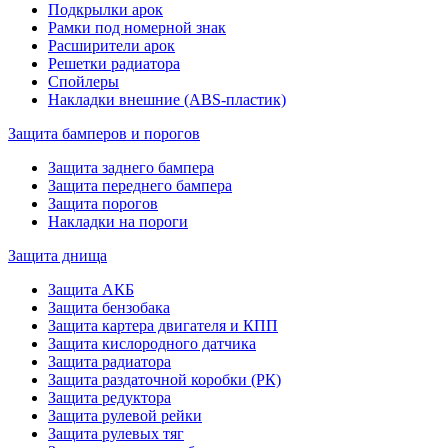
Подкрылки арок
Рамки под номерной знак
Расширители арок
Решетки радиатора
Спойлеры
Накладки внешние (ABS-пластик)
Защита бамперов и порогов
Защита заднего бампера
Защита переднего бампера
Защита порогов
Накладки на пороги
Защита днища
Защита АКБ
Защита бензобака
Защита картера двигателя и КПП
Защита кислородного датчика
Защита радиатора
Защита раздаточной коробки (РК)
Защита редуктора
Защита рулевой рейки
Защита рулевых тяг