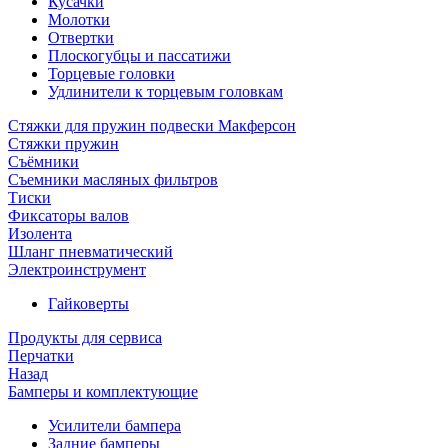
Кусачки
Молотки
Отвертки
Плоскогубцы и пассатижи
Торцевые головки
Удлинители к торцевым головкам
Стяжки для пружин подвески Макферсон
Стяжки пружин
Съёмники
Съемники масляных фильтров
Тиски
Фиксаторы валов
Изолента
Шланг пневматический
Электроинструмент
Гайковерты
Продукты для сервиса
Перчатки
Назад
Бамперы и комплектующие
Усилители бампера
Задние бамперы