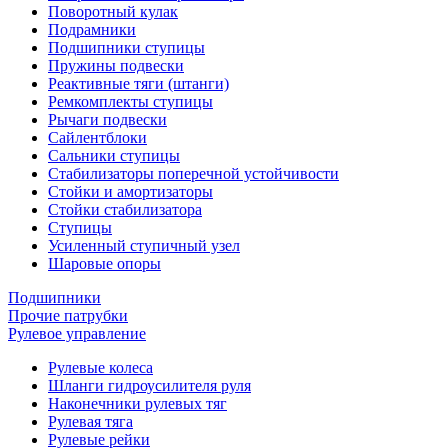
Поворотный кулак
Подрамники
Подшипники ступицы
Пружины подвески
Реактивные тяги (штанги)
Ремкомплекты ступицы
Рычаги подвески
Сайлентблоки
Сальники ступицы
Стабилизаторы поперечной устойчивости
Стойки и амортизаторы
Стойки стабилизатора
Ступицы
Усиленный ступичный узел
Шаровые опоры
Подшипники
Прочие патрубки
Рулевое управление
Рулевые колеса
Шланги гидроусилителя руля
Наконечники рулевых тяг
Рулевая тяга
Рулевые рейки