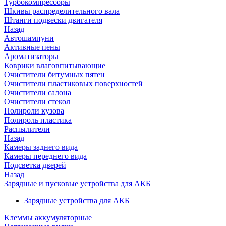
Турбокомпрессоры
Шкивы распределительного вала
Штанги подвески двигателя
Назад
Автошампуни
Активные пены
Ароматизаторы
Коврики влаговпитывающие
Очистители битумных пятен
Очистители пластиковых поверхностей
Очистители салона
Очистители стекол
Полироли кузова
Полироль пластика
Распылители
Назад
Камеры заднего вида
Камеры переднего вида
Подсветка дверей
Назад
Зарядные и пусковые устройства для АКБ
Зарядные устройства для АКБ
Клеммы аккумуляторные