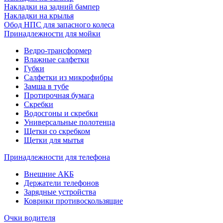
Накладки на задний бампер
Накладки на крылья
Обод НПС для запасного колеса
Принадлежности для мойки
Ведро-трансформер
Влажные салфетки
Губки
Салфетки из микрофибры
Замша в тубе
Протирочная бумага
Скребки
Водосгоны и скребки
Универсальные полотенца
Щетки со скребком
Щетки для мытья
Принадлежности для телефона
Внешние АКБ
Держатели телефонов
Зарядные устройства
Коврики противоскользящие
Очки водителя