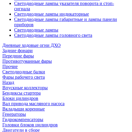
Светодиодные лампы указателя поворота и стоп-
сигнала
Светодиодные лампы индикаторные
Светодиодные лампы габаритные и лампы панели
приборов
Светодиодные лампы
Светодиодные лампы головного света
Дневные ходовые огни ДХО
Задние фонари
Передние фары
Противотуманные фары
Прочие
Светодиодные балки
Фары рабочего света
Назад
Впускные коллекторы
Бендиксы стартера
Блоки цилиндров
Вал привода масляного насоса
Вкладыши коренные
Генераторы
Гидрокомпенсаторы
Головки блоков цилиндров
Двигатели в сборе