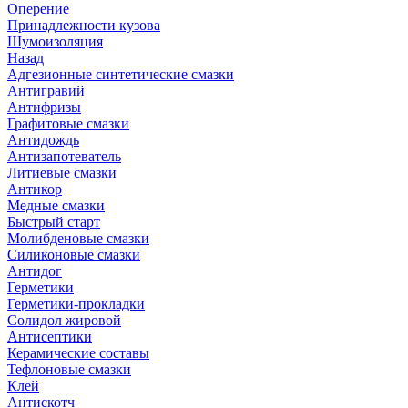
Оперение
Принадлежности кузова
Шумоизоляция
Назад
Адгезионные синтетические смазки
Антигравий
Антифризы
Графитовые смазки
Антидождь
Антизапотеватель
Литиевые смазки
Антикор
Медные смазки
Быстрый старт
Молибденовые смазки
Силиконовые смазки
Антидог
Герметики
Герметики-прокладки
Солидол жировой
Антисептики
Керамические составы
Тефлоновые смазки
Клей
Антискотч