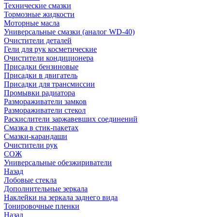
Технические смазки
Тормозные жидкости
Моторные масла
Универсальные смазки (аналог WD-40)
Очистители деталей
Гели для рук косметические
Очистители кондиционера
Присадки бензиновые
Присадки в двигатель
Присадки для трансмиссии
Промывки радиатора
Размораживатели замков
Размораживатели стекол
Раскислители заржавевших соединений
Смазка в стик-пакетах
Смазки-карандаши
Очистители рук
СОЖ
Универсальные обезжириватели
Назад
Лобовые стекла
Дополнительные зеркала
Наклейки на зеркала заднего вида
Тонировочные пленки
Назад