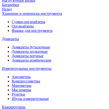
Нагрузочные вилки
Батарейки
Назад
Хранение и переноска инструмента
Сумки-органайзеры
Органайзеры
Ящики для инструмента
Домкраты
Домкраты бутылочные
Домкраты подкатные
Домкраты реечные
Домкраты ромбические
Измерительные инструменты
Ареометры
Компрессометры
Манометры
Масломеры
Рулетки
Щупы измерительные
Краскопульты