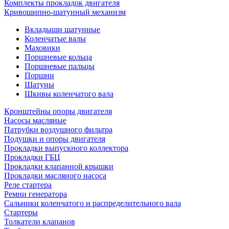
Комплекты прокладок двигателя
Кривошипно-шатунный механизм
Вкладыши шатунные
Коленчатые валы
Маховики
Поршневые кольца
Поршневые пальцы
Поршни
Шатуны
Шкивы коленчатого вала
Кронштейны опоры двигателя
Насосы масляные
Патрубки воздушного фильтра
Подушки и опоры двигателя
Прокладки выпускного коллектора
Прокладки ГБЦ
Прокладки клапанной крышки
Прокладки масляного насоса
Реле стартера
Ремни генератора
Сальники коленчатого и распределительного вала
Стартеры
Толкатели клапанов