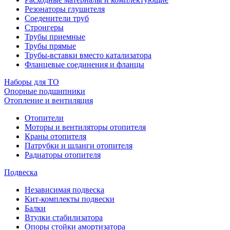
Резонаторы глушителя
Соеденители труб
Стронгеры
Трубы приемные
Трубы прямые
Трубы-вставки вместо катализатора
Фланцевые соединения и фланцы
Наборы для ТО
Опорные подшипники
Отопление и вентиляция
Отопители
Моторы и вентиляторы отопителя
Краны отопителя
Патрубки и шланги отопителя
Радиаторы отопителя
Подвеска
Независимая подвеска
Кит-комплекты подвески
Балки
Втулки стабилизатора
Опоры стойки амортизатора