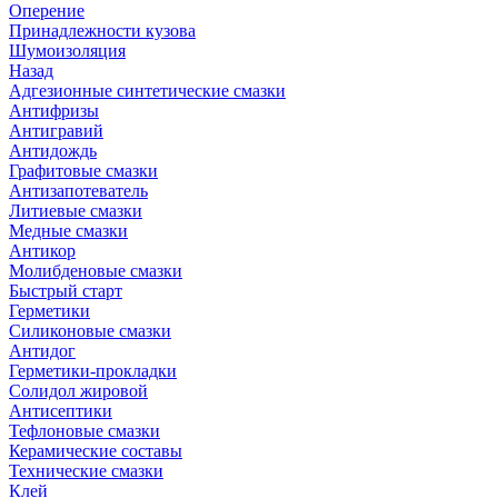
Оперение
Принадлежности кузова
Шумоизоляция
Назад
Адгезионные синтетические смазки
Антифризы
Антигравий
Антидождь
Графитовые смазки
Антизапотеватель
Литиевые смазки
Медные смазки
Антикор
Молибденовые смазки
Быстрый старт
Герметики
Силиконовые смазки
Антидог
Герметики-прокладки
Солидол жировой
Антисептики
Тефлоновые смазки
Керамические составы
Технические смазки
Клей