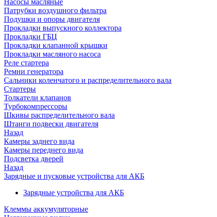
Насосы масляные
Патрубки воздушного фильтра
Подушки и опоры двигателя
Прокладки выпускного коллектора
Прокладки ГБЦ
Прокладки клапанной крышки
Прокладки масляного насоса
Реле стартера
Ремни генератора
Сальники коленчатого и распределительного вала
Стартеры
Толкатели клапанов
Турбокомпрессоры
Шкивы распределительного вала
Штанги подвески двигателя
Назад
Камеры заднего вида
Камеры переднего вида
Подсветка дверей
Назад
Зарядные и пусковые устройства для АКБ
Зарядные устройства для АКБ
Клеммы аккумуляторные