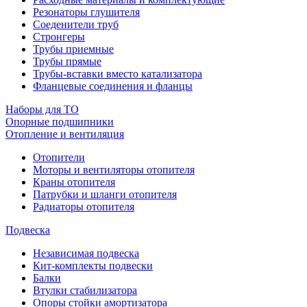
Резонаторы глушителя
Соеденители труб
Стронгеры
Трубы приемные
Трубы прямые
Трубы-вставки вместо катализатора
Фланцевые соединения и фланцы
Наборы для ТО
Опорные подшипники
Отопление и вентиляция
Отопители
Моторы и вентиляторы отопителя
Краны отопителя
Патрубки и шланги отопителя
Радиаторы отопителя
Подвеска
Независимая подвеска
Кит-комплекты подвески
Балки
Втулки стабилизатора
Опоры стойки амортизатора