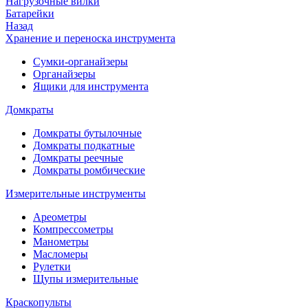
Нагрузочные вилки
Батарейки
Назад
Хранение и переноска инструмента
Сумки-органайзеры
Органайзеры
Ящики для инструмента
Домкраты
Домкраты бутылочные
Домкраты подкатные
Домкраты реечные
Домкраты ромбические
Измерительные инструменты
Ареометры
Компрессометры
Манометры
Масломеры
Рулетки
Щупы измерительные
Краскопульты