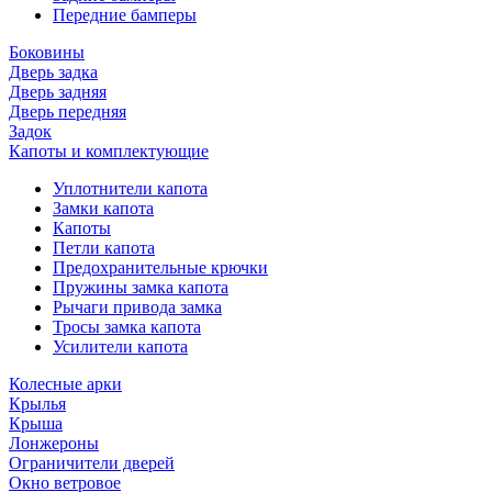
Передние бамперы
Боковины
Дверь задка
Дверь задняя
Дверь передняя
Задок
Капоты и комплектующие
Уплотнители капота
Замки капота
Капоты
Петли капота
Предохранительные крючки
Пружины замка капота
Рычаги привода замка
Тросы замка капота
Усилители капота
Колесные арки
Крылья
Крыша
Лонжероны
Ограничители дверей
Окно ветровое