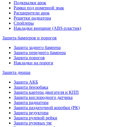
Подкрылки арок
Рамки под номерной знак
Расширители арок
Решетки радиатора
Спойлеры
Накладки внешние (ABS-пластик)
Защита бамперов и порогов
Защита заднего бампера
Защита переднего бампера
Защита порогов
Накладки на пороги
Защита днища
Защита АКБ
Защита бензобака
Защита картера двигателя и КПП
Защита кислородного датчика
Защита радиатора
Защита раздаточной коробки (РК)
Защита редуктора
Защита рулевой рейки
Защита рулевых тяг