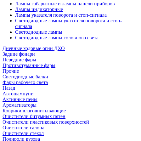
Лампы габаритные и лампы панели приборов
Лампы индикаторные
Лампы указателя поворота и стоп-сигнала
Светодиодные лампы указателя поворота и стоп-
сигнала
Светодиодные лампы
Светодиодные лампы головного света
Дневные ходовые огни ДХО
Задние фонари
Передние фары
Противотуманные фары
Прочие
Светодиодные балки
Фары рабочего света
Назад
Автошампуни
Активные пены
Ароматизаторы
Коврики влаговпитывающие
Очистители битумных пятен
Очистители пластиковых поверхностей
Очистители салона
Очистители стекол
Полироли кузова