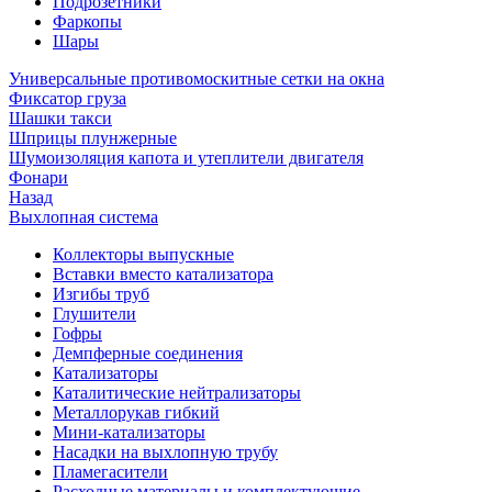
Подрозетники
Фаркопы
Шары
Универсальные противомоскитные сетки на окна
Фиксатор груза
Шашки такси
Шприцы плунжерные
Шумоизоляция капота и утеплители двигателя
Фонари
Назад
Выхлопная система
Коллекторы выпускные
Вставки вместо катализатора
Изгибы труб
Глушители
Гофры
Демпферные соединения
Катализаторы
Каталитические нейтрализаторы
Металлорукав гибкий
Мини-катализаторы
Насадки на выхлопную трубу
Пламегасители
Расходные материалы и комплектующие