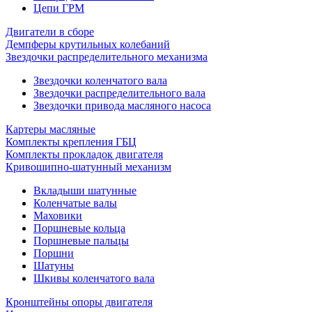
Цепи ГРМ
Двигатели в сборе
Демпферы крутильных колебаний
Звездочки распределительного механизма
Звездочки коленчатого вала
Звездочки распределительного вала
Звездочки привода масляного насоса
Картеры масляные
Комплекты крепления ГБЦ
Комплекты прокладок двигателя
Кривошипно-шатунный механизм
Вкладыши шатунные
Коленчатые валы
Маховики
Поршневые кольца
Поршневые пальцы
Поршни
Шатуны
Шкивы коленчатого вала
Кронштейны опоры двигателя