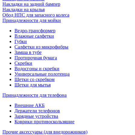
Накладки на задний бампер
Накладки на крылья
Обод НПС для запасного колеса
Принадлежности для мойки
Ведро-трансформер
Влажные салфетки
Губки
Салфетки из микрофибры
Замша в тубе
Протирочная бумага
Скребки
Водосгоны и скребки
Универсальные полотенца
Щетки со скребком
Щетки для мытья
Принадлежности для телефона
Внешние АКБ
Держатели телефонов
Зарядные устройства
Коврики противоскользящие
Прочие аксессуары (для внедорожников)