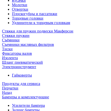
Кусачки
Молотки
Отвертки
Плоскогубцы и пассатижи
Торцевые головки
Удлинители к торцевым головкам
Стяжки для пружин подвески Макферсон
Стяжки пружин
Съёмники
Съемники масляных фильтров
Тиски
Фиксаторы валов
Изолента
Шланг пневматический
Электроинструмент
Гайковерты
Продукты для сервиса
Перчатки
Назад
Бамперы и комплектующие
Усилители бампера
Задние бамперы