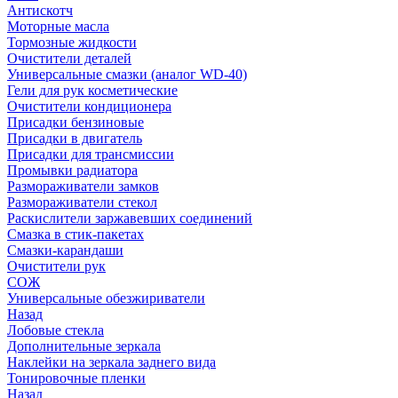
Антискотч
Моторные масла
Тормозные жидкости
Очистители деталей
Универсальные смазки (аналог WD-40)
Гели для рук косметические
Очистители кондиционера
Присадки бензиновые
Присадки в двигатель
Присадки для трансмиссии
Промывки радиатора
Размораживатели замков
Размораживатели стекол
Раскислители заржавевших соединений
Смазка в стик-пакетах
Смазки-карандаши
Очистители рук
СОЖ
Универсальные обезжириватели
Назад
Лобовые стекла
Дополнительные зеркала
Наклейки на зеркала заднего вида
Тонировочные пленки
Назад