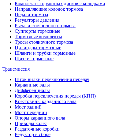
Комплекты тормозных дисков с колодками
Направляющие колодок тормоза
Педали тормоза
Регуляторы давления
Рычаги стояночного тормоза
Суппорты тормозные
Тормозные комплекты
Тросы стояночного тормоза
Цилиндры тормозные
Шланги и трубки тормозные
Щитки тормозные
Трансмиссия
Шток вилки переключения передач
Карданные валы
Дифференциалы
Коробка переключения передач (КПП)
Крестовины карданного вала
Мост задний
Мост передний
Опоры карданного вала
Приводы колес
Раздаточные коробки
Редуктор в сборе