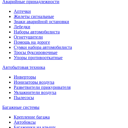
Аварийные принадлежности
Аптечки
Жилеты сигнальные
Знаки аварийной остановки
Лебедки
Наборы автомобилиста
Огнетушители
Помощь на дороге
Сумки набора автомобилиста
Тросы буксировочные
Упоры противооткатные
Автобытовая техника
Инверторы
Ионизаторы воздуха
Разветвители прикуривателя
Увлажнители воздуха
Пылесосы
Багажные системы
Крепление багажа
Автобоксы
Багажники на крышу