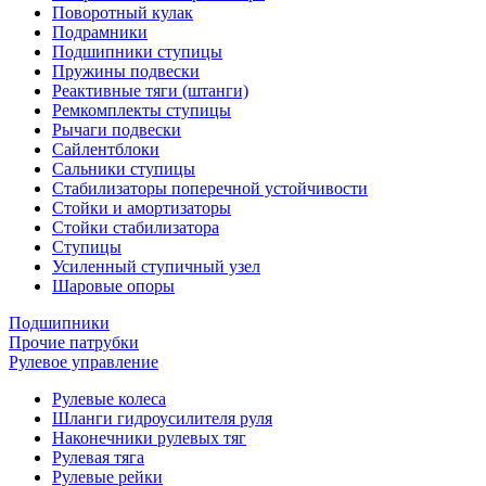
Поворотный кулак
Подрамники
Подшипники ступицы
Пружины подвески
Реактивные тяги (штанги)
Ремкомплекты ступицы
Рычаги подвески
Сайлентблоки
Сальники ступицы
Стабилизаторы поперечной устойчивости
Стойки и амортизаторы
Стойки стабилизатора
Ступицы
Усиленный ступичный узел
Шаровые опоры
Подшипники
Прочие патрубки
Рулевое управление
Рулевые колеса
Шланги гидроусилителя руля
Наконечники рулевых тяг
Рулевая тяга
Рулевые рейки