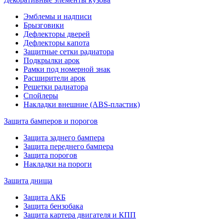
Эмблемы и надписи
Брызговики
Дефлекторы дверей
Дефлекторы капота
Защитные сетки радиатора
Подкрылки арок
Рамки под номерной знак
Расширители арок
Решетки радиатора
Спойлеры
Накладки внешние (ABS-пластик)
Защита бамперов и порогов
Защита заднего бампера
Защита переднего бампера
Защита порогов
Накладки на пороги
Защита днища
Защита АКБ
Защита бензобака
Защита картера двигателя и КПП