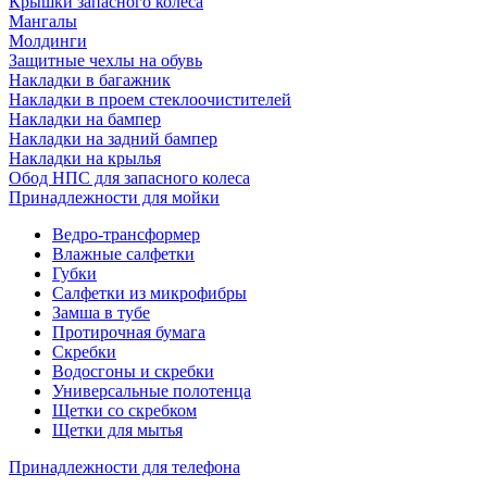
Крышки запасного колеса
Мангалы
Молдинги
Защитные чехлы на обувь
Накладки в багажник
Накладки в проем стеклоочистителей
Накладки на бампер
Накладки на задний бампер
Накладки на крылья
Обод НПС для запасного колеса
Принадлежности для мойки
Ведро-трансформер
Влажные салфетки
Губки
Салфетки из микрофибры
Замша в тубе
Протирочная бумага
Скребки
Водосгоны и скребки
Универсальные полотенца
Щетки со скребком
Щетки для мытья
Принадлежности для телефона