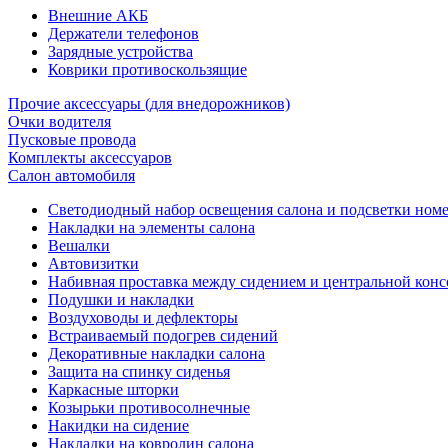
Внешние АКБ
Держатели телефонов
Зарядные устройства
Коврики противоскользящие
Прочие аксессуары (для внедорожников)
Очки водителя
Пусковые провода
Комплекты аксессуаров
Салон автомобиля
Светодиодный набор освещения салона и подсветки ном
Накладки на элементы салона
Вешалки
Автовизитки
Набивная проставка между сидением и центральной кон
Подушки и накладки
Воздуховоды и дефлекторы
Встраиваемый подогрев сидений
Декоративные накладки салона
Защита на спинку сиденья
Каркасные шторки
Козырьки противосолнечные
Накидки на сидение
Накладки на ковролин салона