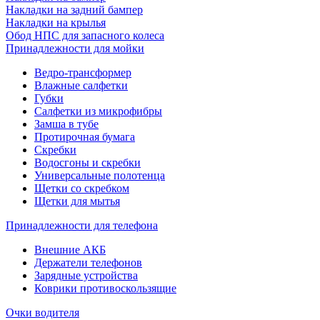
Накладки на задний бампер
Накладки на крылья
Обод НПС для запасного колеса
Принадлежности для мойки
Ведро-трансформер
Влажные салфетки
Губки
Салфетки из микрофибры
Замша в тубе
Протирочная бумага
Скребки
Водосгоны и скребки
Универсальные полотенца
Щетки со скребком
Щетки для мытья
Принадлежности для телефона
Внешние АКБ
Держатели телефонов
Зарядные устройства
Коврики противоскользящие
Очки водителя