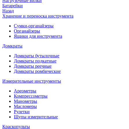
Нагрузочные вилки
Батарейки
Назад
Хранение и переноска инструмента
Сумки-органайзеры
Органайзеры
Ящики для инструмента
Домкраты
Домкраты бутылочные
Домкраты подкатные
Домкраты реечные
Домкраты ромбические
Измерительные инструменты
Ареометры
Компрессометры
Манометры
Масломеры
Рулетки
Щупы измерительные
Краскопульты