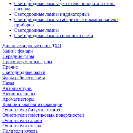
Светодиодные лампы указателя поворота и стоп-
сигнала
Светодиодные лампы индикаторные
Светодиодные лампы габаритные и лампы панели
приборов
Светодиодные лампы
Светодиодные лампы головного света
Дневные ходовые огни ДХО
Задние фонари
Передние фары
Противотуманные фары
Прочие
Светодиодные балки
Фары рабочего света
Назад
Автошампуни
Активные пены
Ароматизаторы
Коврики влаговпитывающие
Очистители битумных пятен
Очистители пластиковых поверхностей
Очистители салона
Очистители стекол
Полироли кузова