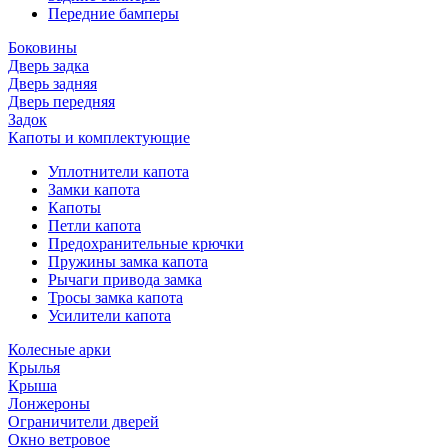
Передние бамперы
Боковины
Дверь задка
Дверь задняя
Дверь передняя
Задок
Капоты и комплектующие
Уплотнители капота
Замки капота
Капоты
Петли капота
Предохранительные крючки
Пружины замка капота
Рычаги привода замка
Тросы замка капота
Усилители капота
Колесные арки
Крылья
Крыша
Лонжероны
Ограничители дверей
Окно ветровое