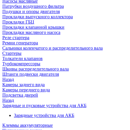
Насосы масляные
Патрубки воздушного фильтра
Подушки и опоры двигателя
Прокладки выпускного коллектора
Прокладки ГБЦ
Прокладки клапанной крышки
Прокладки масляного насоса
Реле стартера
Ремни генератора
Сальники коленчатого и распределительного вала
Стартеры
Толкатели клапанов
Турбокомпрессоры
Шкивы распределительного вала
Штанги подвески двигателя
Назад
Камеры заднего вида
Камеры переднего вида
Подсветка дверей
Назад
Зарядные и пусковые устройства для АКБ
Зарядные устройства для АКБ
Клеммы аккумуляторные