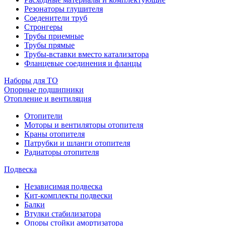
Резонаторы глушителя
Соеденители труб
Стронгеры
Трубы приемные
Трубы прямые
Трубы-вставки вместо катализатора
Фланцевые соединения и фланцы
Наборы для ТО
Опорные подшипники
Отопление и вентиляция
Отопители
Моторы и вентиляторы отопителя
Краны отопителя
Патрубки и шланги отопителя
Радиаторы отопителя
Подвеска
Независимая подвеска
Кит-комплекты подвески
Балки
Втулки стабилизатора
Опоры стойки амортизатора