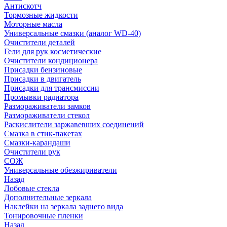
Антискотч
Тормозные жидкости
Моторные масла
Универсальные смазки (аналог WD-40)
Очистители деталей
Гели для рук косметические
Очистители кондиционера
Присадки бензиновые
Присадки в двигатель
Присадки для трансмиссии
Промывки радиатора
Размораживатели замков
Размораживатели стекол
Раскислители заржавевших соединений
Смазка в стик-пакетах
Смазки-карандаши
Очистители рук
СОЖ
Универсальные обезжириватели
Назад
Лобовые стекла
Дополнительные зеркала
Наклейки на зеркала заднего вида
Тонировочные пленки
Назад