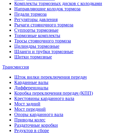
Комплекты тормозных дисков с колодками
Направляющие колодок тормоза
Педали тормоза
Регуляторы давления
Рычаги стояночного тормоза
Суппорты тормозные
Тормозные комплекты
Тросы стояночного тормоза
Цилиндры тормозные
Шланги и трубки тормозные
Щитки тормозные
Трансмиссия
Шток вилки переключения передач
Карданные валы
Дифференциалы
Коробка переключения передач (КПП)
Крестовины карданного вала
Мост задний
Мост передний
Опоры карданного вала
Приводы колес
Раздаточные коробки
Редуктор в сборе