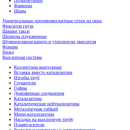
Подрозетники
Фаркопы
Шары
Универсальные противомоскитные сетки на окна
Фиксатор груза
Шашки такси
Шприцы плунжерные
Шумоизоляция капота и утеплители двигателя
Фонари
Назад
Выхлопная система
Коллекторы выпускные
Вставки вместо катализатора
Изгибы труб
Глушители
Гофры
Демпферные соединения
Катализаторы
Каталитические нейтрализаторы
Металлорукав гибкий
Мини-катализаторы
Насадки на выхлопную трубу
Пламегасители
Расходные материалы и комплектующие