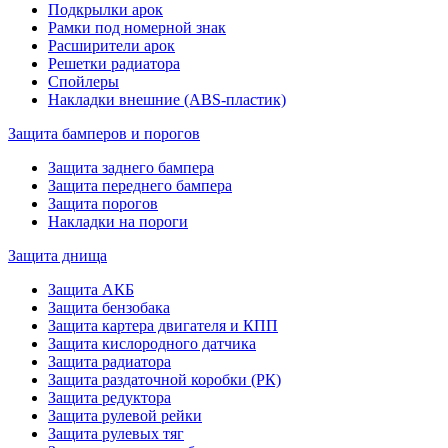
Подкрылки арок
Рамки под номерной знак
Расширители арок
Решетки радиатора
Спойлеры
Накладки внешние (ABS-пластик)
Защита бамперов и порогов
Защита заднего бампера
Защита переднего бампера
Защита порогов
Накладки на пороги
Защита днища
Защита АКБ
Защита бензобака
Защита картера двигателя и КПП
Защита кислородного датчика
Защита радиатора
Защита раздаточной коробки (РК)
Защита редуктора
Защита рулевой рейки
Защита рулевых тяг