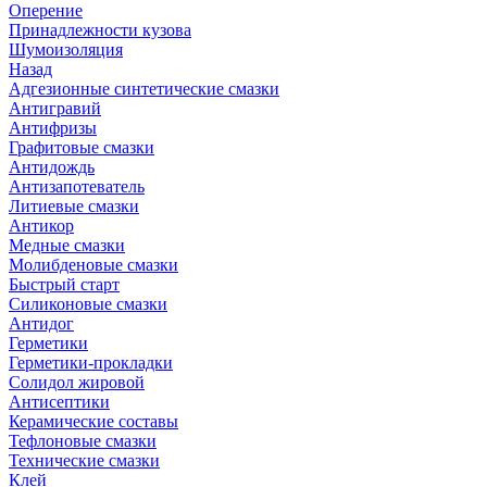
Оперение
Принадлежности кузова
Шумоизоляция
Назад
Адгезионные синтетические смазки
Антигравий
Антифризы
Графитовые смазки
Антидождь
Антизапотеватель
Литиевые смазки
Антикор
Медные смазки
Молибденовые смазки
Быстрый старт
Силиконовые смазки
Антидог
Герметики
Герметики-прокладки
Солидол жировой
Антисептики
Керамические составы
Тефлоновые смазки
Технические смазки
Клей