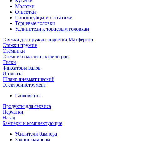
Кусачки
Молотки
Отвертки
Плоскогубцы и пассатижи
Торцевые головки
Удлинители к торцевым головкам
Стяжки для пружин подвески Макферсон
Стяжки пружин
Съёмники
Съемники масляных фильтров
Тиски
Фиксаторы валов
Изолента
Шланг пневматический
Электроинструмент
Гайковерты
Продукты для сервиса
Перчатки
Назад
Бамперы и комплектующие
Усилители бампера
Задние бамперы