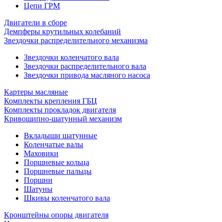
Цепи ГРМ
Двигатели в сборе
Демпферы крутильных колебаний
Звездочки распределительного механизма
Звездочки коленчатого вала
Звездочки распределительного вала
Звездочки привода масляного насоса
Картеры масляные
Комплекты крепления ГБЦ
Комплекты прокладок двигателя
Кривошипно-шатунный механизм
Вкладыши шатунные
Коленчатые валы
Маховики
Поршневые кольца
Поршневые пальцы
Поршни
Шатуны
Шкивы коленчатого вала
Кронштейны опоры двигателя