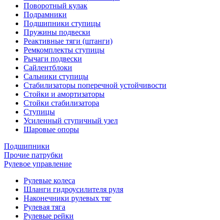
Поворотный кулак
Подрамники
Подшипники ступицы
Пружины подвески
Реактивные тяги (штанги)
Ремкомплекты ступицы
Рычаги подвески
Сайлентблоки
Сальники ступицы
Стабилизаторы поперечной устойчивости
Стойки и амортизаторы
Стойки стабилизатора
Ступицы
Усиленный ступичный узел
Шаровые опоры
Подшипники
Прочие патрубки
Рулевое управление
Рулевые колеса
Шланги гидроусилителя руля
Наконечники рулевых тяг
Рулевая тяга
Рулевые рейки