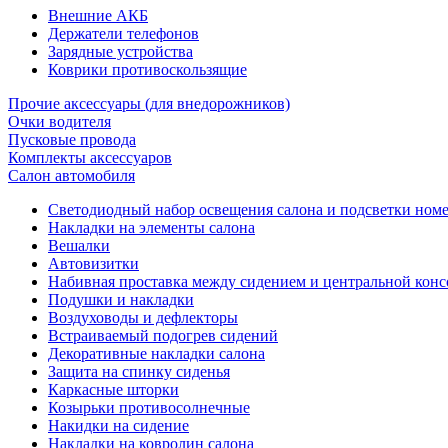
Внешние АКБ
Держатели телефонов
Зарядные устройства
Коврики противоскользящие
Прочие аксессуары (для внедорожников)
Очки водителя
Пусковые провода
Комплекты аксессуаров
Салон автомобиля
Светодиодный набор освещения салона и подсветки ном
Накладки на элементы салона
Вешалки
Автовизитки
Набивная проставка между сидением и центральной кон
Подушки и накладки
Воздуховоды и дефлекторы
Встраиваемый подогрев сидений
Декоративные накладки салона
Защита на спинку сиденья
Каркасные шторки
Козырьки противосолнечные
Накидки на сидение
Накладки на ковролин салона