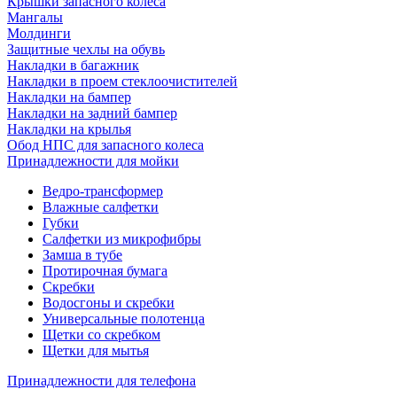
Крышки запасного колеса
Мангалы
Молдинги
Защитные чехлы на обувь
Накладки в багажник
Накладки в проем стеклоочистителей
Накладки на бампер
Накладки на задний бампер
Накладки на крылья
Обод НПС для запасного колеса
Принадлежности для мойки
Ведро-трансформер
Влажные салфетки
Губки
Салфетки из микрофибры
Замша в тубе
Протирочная бумага
Скребки
Водосгоны и скребки
Универсальные полотенца
Щетки со скребком
Щетки для мытья
Принадлежности для телефона