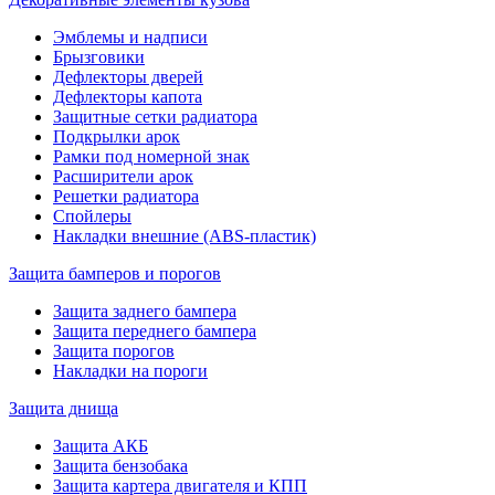
Эмблемы и надписи
Брызговики
Дефлекторы дверей
Дефлекторы капота
Защитные сетки радиатора
Подкрылки арок
Рамки под номерной знак
Расширители арок
Решетки радиатора
Спойлеры
Накладки внешние (ABS-пластик)
Защита бамперов и порогов
Защита заднего бампера
Защита переднего бампера
Защита порогов
Накладки на пороги
Защита днища
Защита АКБ
Защита бензобака
Защита картера двигателя и КПП