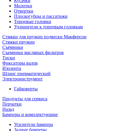
Кусачки
Молотки
Отвертки
Плоскогубцы и пассатижи
Торцевые головки
Удлинители к торцевым головкам
Стяжки для пружин подвески Макферсон
Стяжки пружин
Съёмники
Съемники масляных фильтров
Тиски
Фиксаторы валов
Изолента
Шланг пневматический
Электроинструмент
Гайковерты
Продукты для сервиса
Перчатки
Назад
Бамперы и комплектующие
Усилители бампера
Задние бамперы