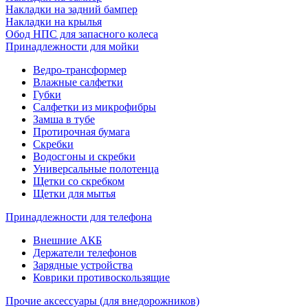
Накладки на задний бампер
Накладки на крылья
Обод НПС для запасного колеса
Принадлежности для мойки
Ведро-трансформер
Влажные салфетки
Губки
Салфетки из микрофибры
Замша в тубе
Протирочная бумага
Скребки
Водосгоны и скребки
Универсальные полотенца
Щетки со скребком
Щетки для мытья
Принадлежности для телефона
Внешние АКБ
Держатели телефонов
Зарядные устройства
Коврики противоскользящие
Прочие аксессуары (для внедорожников)