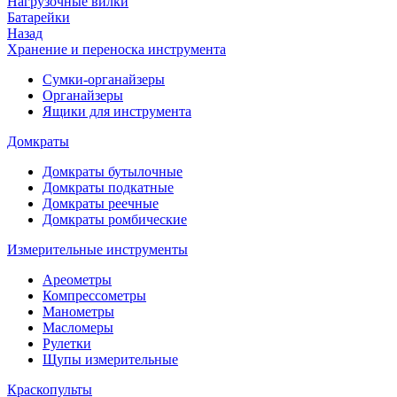
Нагрузочные вилки
Батарейки
Назад
Хранение и переноска инструмента
Сумки-органайзеры
Органайзеры
Ящики для инструмента
Домкраты
Домкраты бутылочные
Домкраты подкатные
Домкраты реечные
Домкраты ромбические
Измерительные инструменты
Ареометры
Компрессометры
Манометры
Масломеры
Рулетки
Щупы измерительные
Краскопульты