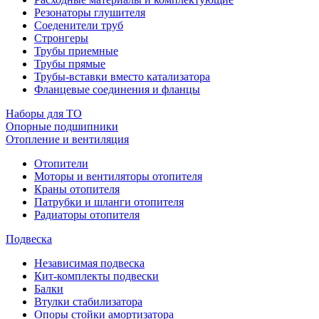
Резонаторы глушителя
Соеденители труб
Стронгеры
Трубы приемные
Трубы прямые
Трубы-вставки вместо катализатора
Фланцевые соединения и фланцы
Наборы для ТО
Опорные подшипники
Отопление и вентиляция
Отопители
Моторы и вентиляторы отопителя
Краны отопителя
Патрубки и шланги отопителя
Радиаторы отопителя
Подвеска
Независимая подвеска
Кит-комплекты подвески
Балки
Втулки стабилизатора
Опоры стойки амортизатора