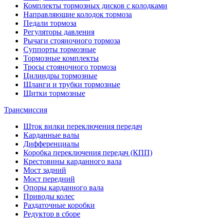
Комплекты тормозных дисков с колодками
Направляющие колодок тормоза
Педали тормоза
Регуляторы давления
Рычаги стояночного тормоза
Суппорты тормозные
Тормозные комплекты
Тросы стояночного тормоза
Цилиндры тормозные
Шланги и трубки тормозные
Щитки тормозные
Трансмиссия
Шток вилки переключения передач
Карданные валы
Дифференциалы
Коробка переключения передач (КПП)
Крестовины карданного вала
Мост задний
Мост передний
Опоры карданного вала
Приводы колес
Раздаточные коробки
Редуктор в сборе