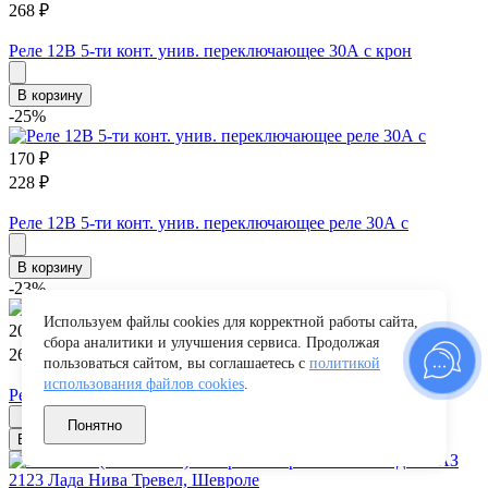
268
₽
Реле 12В 5-ти конт. унив. переключающее 30А с крон
В корзину
-25%
170
₽
228
₽
Реле 12В 5-ти конт. унив. переключающее реле 30А с
В корзину
-23%
Используем файлы cookies для корректной работы сайта,
200
₽
сбора аналитики и улучшения сервиса. Продолжая
260
₽
пользоваться сайтом, вы соглашаетесь с
политикой
использования файлов cookies
.
Реле 12В 5-ти конт. унив. переключающее реле элект
Понятно
В корзину