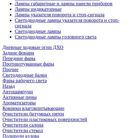
Лампы габаритные и лампы панели приборов
Лампы индикаторные
Лампы указателя поворота и стоп-сигнала
Светодиодные лампы указателя поворота и стоп-
сигнала
Светодиодные лампы
Светодиодные лампы головного света
Дневные ходовые огни ДХО
Задние фонари
Передние фары
Противотуманные фары
Прочие
Светодиодные балки
Фары рабочего света
Назад
Автошампуни
Активные пены
Ароматизаторы
Коврики влаговпитывающие
Очистители битумных пятен
Очистители пластиковых поверхностей
Очистители салона
Очистители стекол
Полироли кузова