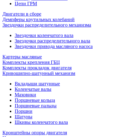
Цепи ГРМ
Двигатели в сборе
Демпферы крутильных колебаний
Звездочки распределительного механизма
Звездочки коленчатого вала
Звездочки распределительного вала
Звездочки привода масляного насоса
Картеры масляные
Комплекты крепления ГБЦ
Комплекты прокладок двигателя
Кривошипно-шатунный механизм
Вкладыши шатунные
Коленчатые валы
Маховики
Поршневые кольца
Поршневые пальцы
Поршни
Шатуны
Шкивы коленчатого вала
Кронштейны опоры двигателя