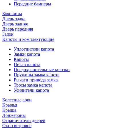
Передние бамперы
Боковины
Дверь задка
Дверь задняя
Дверь передняя
Задок
Капоты и комплектующие
Уплотнители капота
Замки капота
Капоты
Петли капота
Предохранительные крючки
Пружины замка капота
Рычаги привода замка
Тросы замка капота
Усилители капота
Колесные арки
Крылья
Крыша
Лонжероны
Ограничители дверей
Окно ветровое