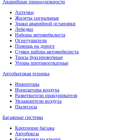
Аварийные принадлежности
Аптечки
Жилеты сигнальные
Знаки аварийной остановки
Лебедки
Наборы автомобилиста
Огнетушители
Помощь на дороге
Сумки набора автомобилиста
Тросы буксировочные
Упоры противооткатные
Автобытовая техника
Инверторы
Ионизаторы воздуха
Разветвители прикуривателя
Увлажнители воздуха
Пылесосы
Багажные системы
Крепление багажа
Автобоксы
Багажники на крышу