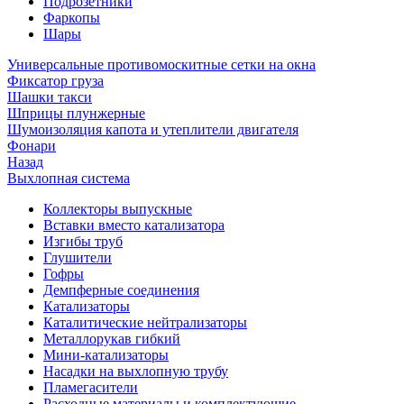
Подрозетники
Фаркопы
Шары
Универсальные противомоскитные сетки на окна
Фиксатор груза
Шашки такси
Шприцы плунжерные
Шумоизоляция капота и утеплители двигателя
Фонари
Назад
Выхлопная система
Коллекторы выпускные
Вставки вместо катализатора
Изгибы труб
Глушители
Гофры
Демпферные соединения
Катализаторы
Каталитические нейтрализаторы
Металлорукав гибкий
Мини-катализаторы
Насадки на выхлопную трубу
Пламегасители
Расходные материалы и комплектующие