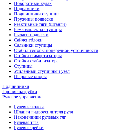
Поворотный кулак
Подрамники
Подшипники ступицы
Пружины подвески
Реактивные тяги (штанги)
Ремкомплекты ступицы
Рычаги подвески
Сайлентблоки
Сальники ступицы
Стабилизаторы поперечной устойчивости
Стойки и амортизаторы
Стойки стабилизатора
Ступицы
Усиленный ступичный узел
Шаровые опоры
Подшипники
Прочие патрубки
Рулевое управление
Рулевые колеса
Шланги гидроусилителя руля
Наконечники рулевых тяг
Рулевая тяга
Рулевые рейки