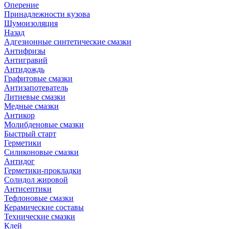
Оперение
Принадлежности кузова
Шумоизоляция
Назад
Адгезионные синтетические смазки
Антифризы
Антигравий
Антидождь
Графитовые смазки
Антизапотеватель
Литиевые смазки
Медные смазки
Антикор
Молибденовые смазки
Быстрый старт
Герметики
Силиконовые смазки
Антидог
Герметики-прокладки
Солидол жировой
Антисептики
Тефлоновые смазки
Керамические составы
Технические смазки
Клей