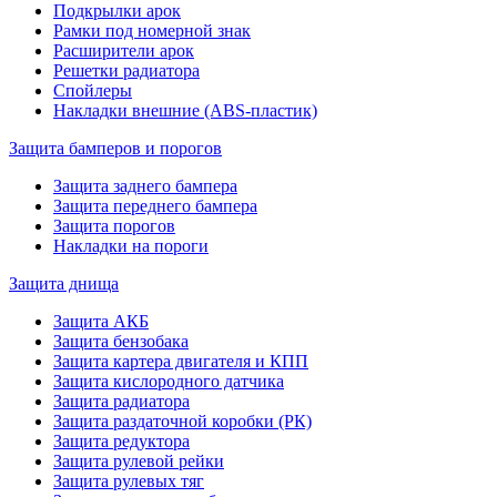
Подкрылки арок
Рамки под номерной знак
Расширители арок
Решетки радиатора
Спойлеры
Накладки внешние (ABS-пластик)
Защита бамперов и порогов
Защита заднего бампера
Защита переднего бампера
Защита порогов
Накладки на пороги
Защита днища
Защита АКБ
Защита бензобака
Защита картера двигателя и КПП
Защита кислородного датчика
Защита радиатора
Защита раздаточной коробки (РК)
Защита редуктора
Защита рулевой рейки
Защита рулевых тяг