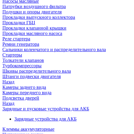
Насосы масляные
Патрубки воздушного фильтра
Подушки и опоры двигателя
Прокладки выпускного коллектора
Прокладки ГБЦ
Прокладки клапанной крышки
Прокладки масляного насоса
Реле стартера
Ремни генератора
Сальники коленчатого и распределительного вала
Стартеры
Толкатели клапанов
Турбокомпрессоры
Шкивы распределительного вала
Штанги подвески двигателя
Назад
Камеры заднего вида
Камеры переднего вида
Подсветка дверей
Назад
Зарядные и пусковые устройства для АКБ
Зарядные устройства для АКБ
Клеммы аккумуляторные