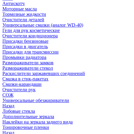
Антискотч
Моторные масла
Тормозные жидкости
Очистители деталей
Универсальные смазки (аналог WD-40)
Гели для рук косметические
Очистители кондиционера
Присадки бензиновые
Присадки в двигатель
Присадки для трансмиссии
Промывки радиатора
Размораживатели замков
Размораживатели стекол
Раскислители заржавевших соединений
Смазка в стик-пакетах
Смазки-карандаши
Очистители рук
СОЖ
Универсальные обезжириватели
Назад
Лобовые стекла
Дополнительные зеркала
Наклейки на зеркала заднего вида
Тонировочные пленки
Назад