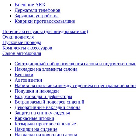
Внешние АКБ
Держатели телефонов
Зарядные устройства
Коврики противоскользящие
Прочие аксессуары (для внедорожников)
Очки водителя
Пусковые провода
Комплекты аксессуаров
Салон автомобиля
Светодиодный набор освещения салона и подсветки ном
Накладки на элементы салона
Вешалки
Автовизитки
Набивная проставка между сидением и центральной кон
Подушки и накладки
Воздуховоды и дефлекторы
Встраиваемый подогрев сидений
Декоративные накладки салона
Защита на спинку сиденья
Каркасные шторки
Козырьки противосолнечные
Накидки на сидение
Накладки на ковролин салона