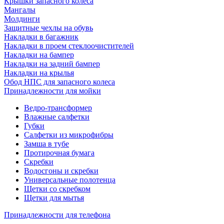
Крышки запасного колеса
Мангалы
Молдинги
Защитные чехлы на обувь
Накладки в багажник
Накладки в проем стеклоочистителей
Накладки на бампер
Накладки на задний бампер
Накладки на крылья
Обод НПС для запасного колеса
Принадлежности для мойки
Ведро-трансформер
Влажные салфетки
Губки
Салфетки из микрофибры
Замша в тубе
Протирочная бумага
Скребки
Водосгоны и скребки
Универсальные полотенца
Щетки со скребком
Щетки для мытья
Принадлежности для телефона