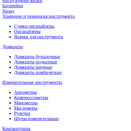
Нагрузочные вилки
Батарейки
Назад
Хранение и переноска инструмента
Сумки-органайзеры
Органайзеры
Ящики для инструмента
Домкраты
Домкраты бутылочные
Домкраты подкатные
Домкраты реечные
Домкраты ромбические
Измерительные инструменты
Ареометры
Компрессометры
Манометры
Масломеры
Рулетки
Щупы измерительные
Краскопульты