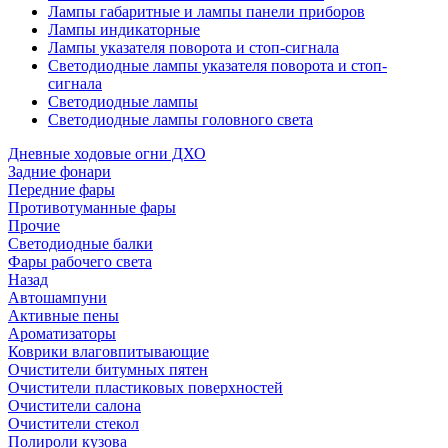
Лампы габаритные и лампы панели приборов
Лампы индикаторные
Лампы указателя поворота и стоп-сигнала
Светодиодные лампы указателя поворота и стоп-
сигнала
Светодиодные лампы
Светодиодные лампы головного света
Дневные ходовые огни ДХО
Задние фонари
Передние фары
Противотуманные фары
Прочие
Светодиодные балки
Фары рабочего света
Назад
Автошампуни
Активные пены
Ароматизаторы
Коврики влаговпитывающие
Очистители битумных пятен
Очистители пластиковых поверхностей
Очистители салона
Очистители стекол
Полироли кузова