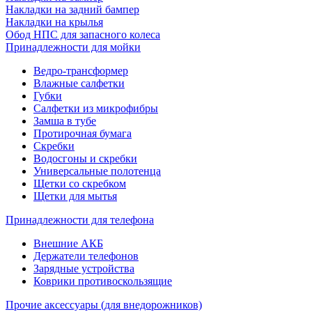
Накладки на задний бампер
Накладки на крылья
Обод НПС для запасного колеса
Принадлежности для мойки
Ведро-трансформер
Влажные салфетки
Губки
Салфетки из микрофибры
Замша в тубе
Протирочная бумага
Скребки
Водосгоны и скребки
Универсальные полотенца
Щетки со скребком
Щетки для мытья
Принадлежности для телефона
Внешние АКБ
Держатели телефонов
Зарядные устройства
Коврики противоскользящие
Прочие аксессуары (для внедорожников)