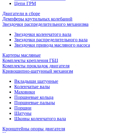
Цепи ГРМ
Двигатели в сборе
Демпферы крутильных колебаний
Звездочки распределительного механизма
Звездочки коленчатого вала
Звездочки распределительного вала
Звездочки привода масляного насоса
Картеры масляные
Комплекты крепления ГБЦ
Комплекты прокладок двигателя
Кривошипно-шатунный механизм
Вкладыши шатунные
Коленчатые валы
Маховики
Поршневые кольца
Поршневые пальцы
Поршни
Шатуны
Шкивы коленчатого вала
Кронштейны опоры двигателя