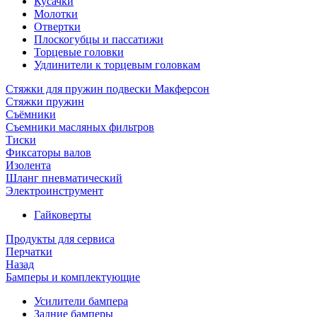
Кусачки
Молотки
Отвертки
Плоскогубцы и пассатижи
Торцевые головки
Удлинители к торцевым головкам
Стяжки для пружин подвески Макферсон
Стяжки пружин
Съёмники
Съемники масляных фильтров
Тиски
Фиксаторы валов
Изолента
Шланг пневматический
Электроинструмент
Гайковерты
Продукты для сервиса
Перчатки
Назад
Бамперы и комплектующие
Усилители бампера
Задние бамперы