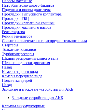
Насосы масляные
Патрубки воздушного фильтра
Подушки и опоры двигателя
Прокладки выпускного коллектора
Прокладки ГБЦ
Прокладки клапанной крышки
Прокладки масляного насоса
Реле стартера
Ремни генератора
Сальники коленчатого и распределительного вала
Стартеры
Толкатели клапанов
Турбокомпрессоры
Шкивы распределительного вала
Штанги подвески двигателя
Назад
Камеры заднего вида
Камеры переднего вида
Подсветка дверей
Назад
Зарядные и пусковые устройства для АКБ
Зарядные устройства для АКБ
Клеммы аккумуляторные