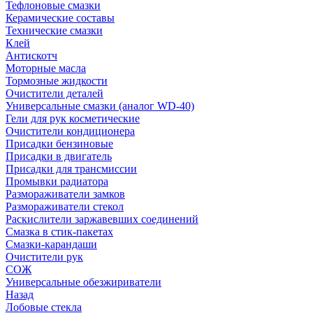
Тефлоновые смазки
Керамические составы
Технические смазки
Клей
Антискотч
Моторные масла
Тормозные жидкости
Очистители деталей
Универсальные смазки (аналог WD-40)
Гели для рук косметические
Очистители кондиционера
Присадки бензиновые
Присадки в двигатель
Присадки для трансмиссии
Промывки радиатора
Размораживатели замков
Размораживатели стекол
Раскислители заржавевших соединений
Смазка в стик-пакетах
Смазки-карандаши
Очистители рук
СОЖ
Универсальные обезжириватели
Назад
Лобовые стекла