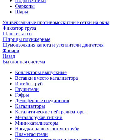
Подрозетники
Фаркопы
Шары
Универсальные противомоскитные сетки на окна
Фиксатор груза
Шашки такси
Шприцы плунжерные
Шумоизоляция капота и утеплители двигателя
Фонари
Назад
Выхлопная система
Коллекторы выпускные
Вставки вместо катализатора
Изгибы труб
Глушители
Гофры
Демпферные соединения
Катализаторы
Каталитические нейтрализаторы
Металлорукав гибкий
Мини-катализаторы
Насадки на выхлопную трубу
Пламегасители
Расходные материалы и комплектующие