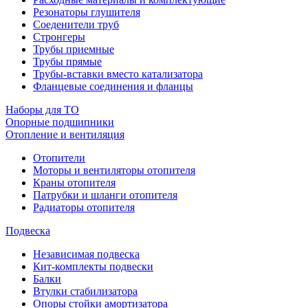
Резонаторы глушителя
Соеденители труб
Стронгеры
Трубы приемные
Трубы прямые
Трубы-вставки вместо катализатора
Фланцевые соединения и фланцы
Наборы для ТО
Опорные подшипники
Отопление и вентиляция
Отопители
Моторы и вентиляторы отопителя
Краны отопителя
Патрубки и шланги отопителя
Радиаторы отопителя
Подвеска
Независимая подвеска
Кит-комплекты подвески
Балки
Втулки стабилизатора
Опоры стойки амортизатора