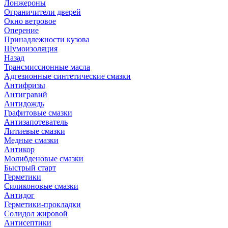
Лонжероны
Ограничители дверей
Окно ветровое
Оперение
Принадлежности кузова
Шумоизоляция
Назад
Трансмиссионные масла
Адгезионные синтетические смазки
Антифризы
Антигравий
Антидождь
Графитовые смазки
Антизапотеватель
Литиевые смазки
Медные смазки
Антикор
Молибденовые смазки
Быстрый старт
Герметики
Силиконовые смазки
Антидог
Герметики-прокладки
Солидол жировой
Антисептики