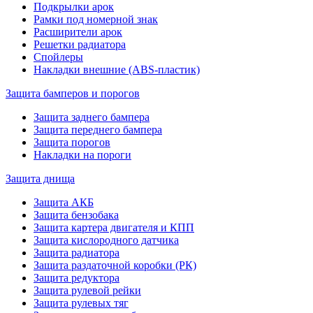
Подкрылки арок
Рамки под номерной знак
Расширители арок
Решетки радиатора
Спойлеры
Накладки внешние (ABS-пластик)
Защита бамперов и порогов
Защита заднего бампера
Защита переднего бампера
Защита порогов
Накладки на пороги
Защита днища
Защита АКБ
Защита бензобака
Защита картера двигателя и КПП
Защита кислородного датчика
Защита радиатора
Защита раздаточной коробки (РК)
Защита редуктора
Защита рулевой рейки
Защита рулевых тяг