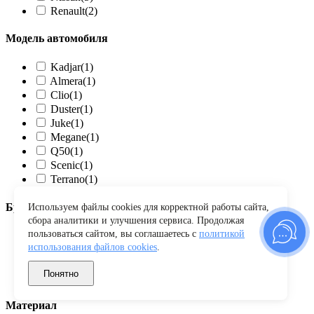
Renault
(2)
Модель автомобиля
Kadjar
(1)
Almera
(1)
Clio
(1)
Duster
(1)
Juke
(1)
Megane
(1)
Q50
(1)
Scenic
(1)
Terrano
(1)
Бренд
Используем файлы cookies для корректной работы сайта,
сбора аналитики и улучшения сервиса. Продолжая
пользоваться сайтом, вы соглашаетесь с
политикой
LADA
(1)
использования файлов cookies
.
Nissan
(3)
Renault
(1)
Понятно
XCITE
(2)
Материал