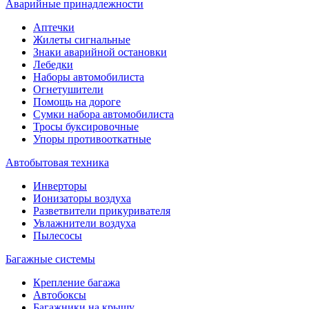
Аварийные принадлежности
Аптечки
Жилеты сигнальные
Знаки аварийной остановки
Лебедки
Наборы автомобилиста
Огнетушители
Помощь на дороге
Сумки набора автомобилиста
Тросы буксировочные
Упоры противооткатные
Автобытовая техника
Инверторы
Ионизаторы воздуха
Разветвители прикуривателя
Увлажнители воздуха
Пылесосы
Багажные системы
Крепление багажа
Автобоксы
Багажники на крышу