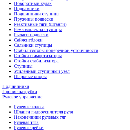
Поворотный кулак
Подрамники
Подшипники ступицы
Пружины подвески
Реактивные тяги (штанги)
Ремкомплекты ступицы
Рычаги подвески
Сайлентблоки
Сальники ступицы
Стабилизаторы поперечной устойчивости
Стойки и амортизаторы
Стойки стабилизатора
Ступицы
Усиленный ступичный узел
Шаровые опоры
Подшипники
Прочие патрубки
Рулевое управление
Рулевые колеса
Шланги гидроусилителя руля
Наконечники рулевых тяг
Рулевая тяга
Рулевые рейки