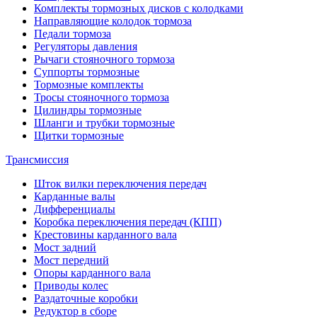
Комплекты тормозных дисков с колодками
Направляющие колодок тормоза
Педали тормоза
Регуляторы давления
Рычаги стояночного тормоза
Суппорты тормозные
Тормозные комплекты
Тросы стояночного тормоза
Цилиндры тормозные
Шланги и трубки тормозные
Щитки тормозные
Трансмиссия
Шток вилки переключения передач
Карданные валы
Дифференциалы
Коробка переключения передач (КПП)
Крестовины карданного вала
Мост задний
Мост передний
Опоры карданного вала
Приводы колес
Раздаточные коробки
Редуктор в сборе