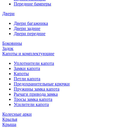
Передние бамперы
Двери
Двери багажника
Двери задние
Двери передние
Боковины
Задок
Капоты и комплектующие
Уплотнители капота
Замки капота
Капоты
Петли капота
Предохранительные крючки
Пружины замка капота
Рычаги привода замка
Тросы замка капота
Усилители капота
Колесные арки
Крылья
Крыша