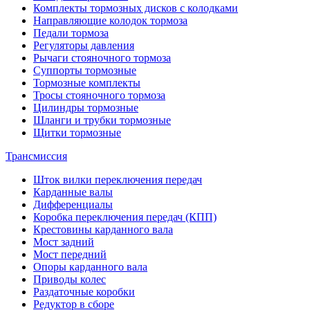
Комплекты тормозных дисков с колодками
Направляющие колодок тормоза
Педали тормоза
Регуляторы давления
Рычаги стояночного тормоза
Суппорты тормозные
Тормозные комплекты
Тросы стояночного тормоза
Цилиндры тормозные
Шланги и трубки тормозные
Щитки тормозные
Трансмиссия
Шток вилки переключения передач
Карданные валы
Дифференциалы
Коробка переключения передач (КПП)
Крестовины карданного вала
Мост задний
Мост передний
Опоры карданного вала
Приводы колес
Раздаточные коробки
Редуктор в сборе