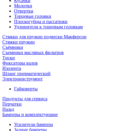
Кусачки
Молотки
Отвертки
Торцевые головки
Плоскогубцы и пассатижи
Удлинители к торцевым головкам
Стяжки для пружин подвески Макферсон
Стяжки пружин
Съёмники
Съемники масляных фильтров
Тиски
Фиксаторы валов
Изолента
Шланг пневматический
Электроинструмент
Гайковерты
Продукты для сервиса
Перчатки
Назад
Бамперы и комплектующие
Усилители бампера
Задние бамперы