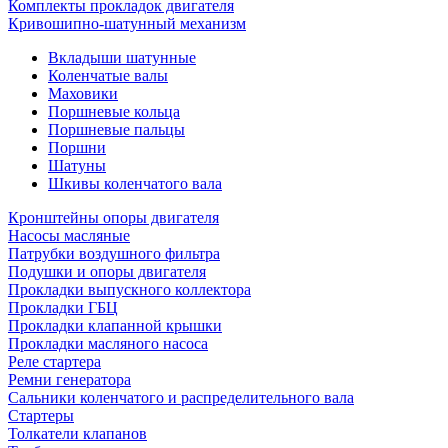
Комплекты прокладок двигателя
Кривошипно-шатунный механизм
Вкладыши шатунные
Коленчатые валы
Маховики
Поршневые кольца
Поршневые пальцы
Поршни
Шатуны
Шкивы коленчатого вала
Кронштейны опоры двигателя
Насосы масляные
Патрубки воздушного фильтра
Подушки и опоры двигателя
Прокладки выпускного коллектора
Прокладки ГБЦ
Прокладки клапанной крышки
Прокладки масляного насоса
Реле стартера
Ремни генератора
Сальники коленчатого и распределительного вала
Стартеры
Толкатели клапанов