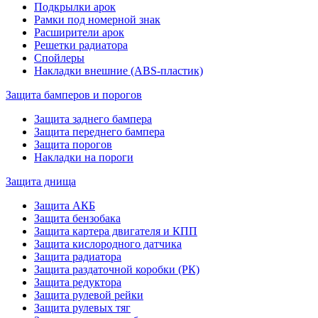
Подкрылки арок
Рамки под номерной знак
Расширители арок
Решетки радиатора
Спойлеры
Накладки внешние (ABS-пластик)
Защита бамперов и порогов
Защита заднего бампера
Защита переднего бампера
Защита порогов
Накладки на пороги
Защита днища
Защита АКБ
Защита бензобака
Защита картера двигателя и КПП
Защита кислородного датчика
Защита радиатора
Защита раздаточной коробки (РК)
Защита редуктора
Защита рулевой рейки
Защита рулевых тяг