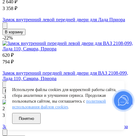
2 640
₽
3 358
₽
Замок внутренний левой передней двери для Лада Приора
В корзину
-22%
620
₽
794
₽
Замок внутренний передней левой двери для ВАЗ 2108-099,
Лада 110, Самара, Приора
Используем файлы cookies для корректной работы сайта,
В корзину
сбора аналитики и улучшения сервиса. Продолжая
-18%
пользоваться сайтом, вы соглашаетесь с
политикой
использования файлов cookies
.
2 770
₽
3 358
₽
Понятно
Замок внутренний передней правой двери для Лада Приора