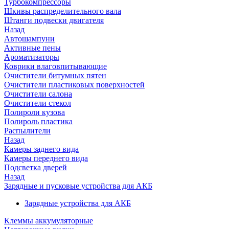
Турбокомпрессоры
Шкивы распределительного вала
Штанги подвески двигателя
Назад
Автошампуни
Активные пены
Ароматизаторы
Коврики влаговпитывающие
Очистители битумных пятен
Очистители пластиковых поверхностей
Очистители салона
Очистители стекол
Полироли кузова
Полироль пластика
Распылители
Назад
Камеры заднего вида
Камеры переднего вида
Подсветка дверей
Назад
Зарядные и пусковые устройства для АКБ
Зарядные устройства для АКБ
Клеммы аккумуляторные