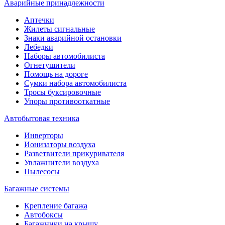
Аварийные принадлежности
Аптечки
Жилеты сигнальные
Знаки аварийной остановки
Лебедки
Наборы автомобилиста
Огнетушители
Помощь на дороге
Сумки набора автомобилиста
Тросы буксировочные
Упоры противооткатные
Автобытовая техника
Инверторы
Ионизаторы воздуха
Разветвители прикуривателя
Увлажнители воздуха
Пылесосы
Багажные системы
Крепление багажа
Автобоксы
Багажники на крышу