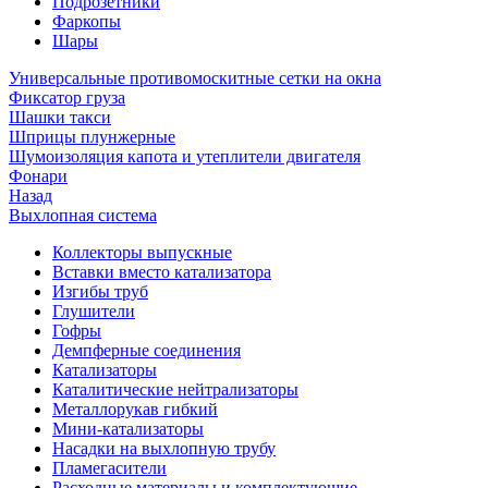
Подрозетники
Фаркопы
Шары
Универсальные противомоскитные сетки на окна
Фиксатор груза
Шашки такси
Шприцы плунжерные
Шумоизоляция капота и утеплители двигателя
Фонари
Назад
Выхлопная система
Коллекторы выпускные
Вставки вместо катализатора
Изгибы труб
Глушители
Гофры
Демпферные соединения
Катализаторы
Каталитические нейтрализаторы
Металлорукав гибкий
Мини-катализаторы
Насадки на выхлопную трубу
Пламегасители
Расходные материалы и комплектующие