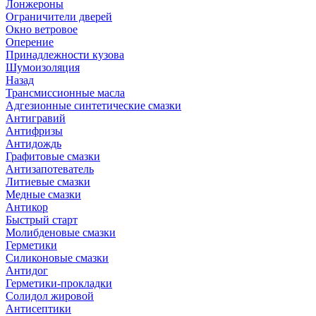
Лонжероны
Ограничители дверей
Окно ветровое
Оперение
Принадлежности кузова
Шумоизоляция
Назад
Трансмиссионные масла
Адгезионные синтетические смазки
Антигравий
Антифризы
Антидождь
Графитовые смазки
Антизапотеватель
Литиевые смазки
Медные смазки
Антикор
Быстрый старт
Молибденовые смазки
Герметики
Силиконовые смазки
Антидог
Герметики-прокладки
Солидол жировой
Антисептики