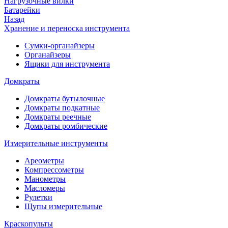
Нагрузочные вилки
Батарейки
Назад
Хранение и переноска инструмента
Сумки-органайзеры
Органайзеры
Ящики для инструмента
Домкраты
Домкраты бутылочные
Домкраты подкатные
Домкраты реечные
Домкраты ромбические
Измерительные инструменты
Ареометры
Компрессометры
Манометры
Масломеры
Рулетки
Щупы измерительные
Краскопульты