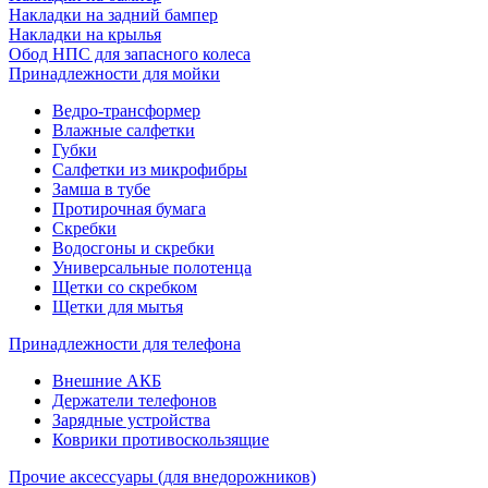
Накладки на задний бампер
Накладки на крылья
Обод НПС для запасного колеса
Принадлежности для мойки
Ведро-трансформер
Влажные салфетки
Губки
Салфетки из микрофибры
Замша в тубе
Протирочная бумага
Скребки
Водосгоны и скребки
Универсальные полотенца
Щетки со скребком
Щетки для мытья
Принадлежности для телефона
Внешние АКБ
Держатели телефонов
Зарядные устройства
Коврики противоскользящие
Прочие аксессуары (для внедорожников)