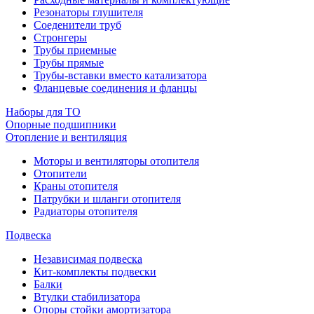
Резонаторы глушителя
Соеденители труб
Стронгеры
Трубы приемные
Трубы прямые
Трубы-вставки вместо катализатора
Фланцевые соединения и фланцы
Наборы для ТО
Опорные подшипники
Отопление и вентиляция
Моторы и вентиляторы отопителя
Отопители
Краны отопителя
Патрубки и шланги отопителя
Радиаторы отопителя
Подвеска
Независимая подвеска
Кит-комплекты подвески
Балки
Втулки стабилизатора
Опоры стойки амортизатора