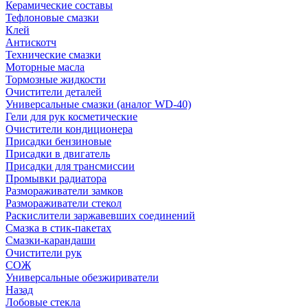
Керамические составы
Тефлоновые смазки
Клей
Антискотч
Технические смазки
Моторные масла
Тормозные жидкости
Очистители деталей
Универсальные смазки (аналог WD-40)
Гели для рук косметические
Очистители кондиционера
Присадки бензиновые
Присадки в двигатель
Присадки для трансмиссии
Промывки радиатора
Размораживатели замков
Размораживатели стекол
Раскислители заржавевших соединений
Смазка в стик-пакетах
Смазки-карандаши
Очистители рук
СОЖ
Универсальные обезжириватели
Назад
Лобовые стекла