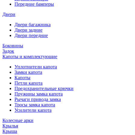
Передние бамперы
Двери
Двери багажника
Двери задние
Двери передние
Боковины
Задок
Капоты и комплектующие
Уплотнители капота
Замки капота
Капоты
Петли капота
Предохранительные крючки
Пружины замка капота
Рычаги привода замка
Тросы замка капота
Усилители капота
Колесные арки
Крылья
Крыша