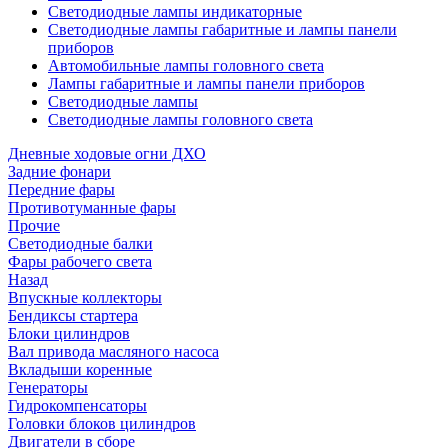
Светодиодные лампы индикаторные
Светодиодные лампы габаритные и лампы панели
приборов
Автомобильные лампы головного света
Лампы габаритные и лампы панели приборов
Светодиодные лампы
Светодиодные лампы головного света
Дневные ходовые огни ДХО
Задние фонари
Передние фары
Противотуманные фары
Прочие
Светодиодные балки
Фары рабочего света
Назад
Впускные коллекторы
Бендиксы стартера
Блоки цилиндров
Вал привода масляного насоса
Вкладыши коренные
Генераторы
Гидрокомпенсаторы
Головки блоков цилиндров
Двигатели в сборе