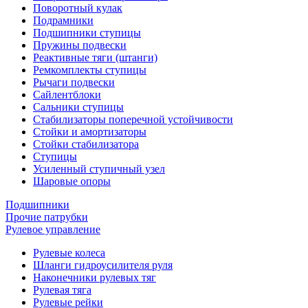
Поворотный кулак
Подрамники
Подшипники ступицы
Пружины подвески
Реактивные тяги (штанги)
Ремкомплекты ступицы
Рычаги подвески
Сайлентблоки
Сальники ступицы
Стабилизаторы поперечной устойчивости
Стойки и амортизаторы
Стойки стабилизатора
Ступицы
Усиленный ступичный узел
Шаровые опоры
Подшипники
Прочие патрубки
Рулевое управление
Рулевые колеса
Шланги гидроусилителя руля
Наконечники рулевых тяг
Рулевая тяга
Рулевые рейки