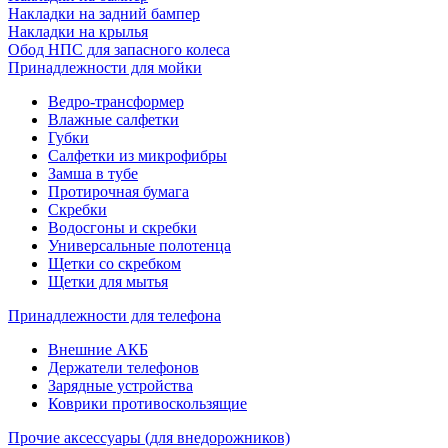
Накладки на задний бампер
Накладки на крылья
Обод НПС для запасного колеса
Принадлежности для мойки
Ведро-трансформер
Влажные салфетки
Губки
Салфетки из микрофибры
Замша в тубе
Протирочная бумага
Скребки
Водосгоны и скребки
Универсальные полотенца
Щетки со скребком
Щетки для мытья
Принадлежности для телефона
Внешние АКБ
Держатели телефонов
Зарядные устройства
Коврики противоскользящие
Прочие аксессуары (для внедорожников)