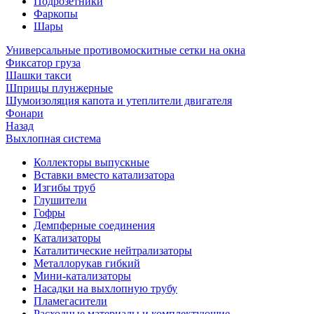
Подрозетники
Фаркопы
Шары
Универсальные противомоскитные сетки на окна
Фиксатор груза
Шашки такси
Шприцы плунжерные
Шумоизоляция капота и утеплители двигателя
Фонари
Назад
Выхлопная система
Коллекторы выпускные
Вставки вместо катализатора
Изгибы труб
Глушители
Гофры
Демпферные соединения
Катализаторы
Каталитические нейтрализаторы
Металлорукав гибкий
Мини-катализаторы
Насадки на выхлопную трубу
Пламегасители
Расходные материалы и комплектующие