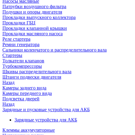
Насосы масляные
Патрубки воздушного фильтра
Подушки и опоры двигателя
Прокладки выпускного коллектора
Прокладки ГБЦ
Прокладки клапанной крышки
Прокладки масляного насоса
Реле стартера
Ремни генератора
Сальники коленчатого и распределительного вала
Стартеры
Толкатели клапанов
Турбокомпрессоры
Шкивы распределительного вала
Штанги подвески двигателя
Назад
Камеры заднего вида
Камеры переднего вида
Подсветка дверей
Назад
Зарядные и пусковые устройства для АКБ
Зарядные устройства для АКБ
Клеммы аккумуляторные