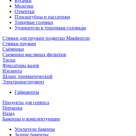
Кусачки
Молотки
Отвертки
Плоскогубцы и пассатижи
Торцевые головки
Удлинители к торцевым головкам
Стяжки для пружин подвески Макферсон
Стяжки пружин
Съёмники
Съемники масляных фильтров
Тиски
Фиксаторы валов
Изолента
Шланг пневматический
Электроинструмент
Гайковерты
Продукты для сервиса
Перчатки
Назад
Бамперы и комплектующие
Усилители бампера
Задние бамперы