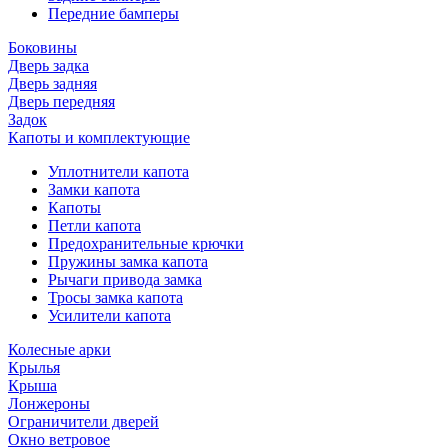
Передние бамперы
Боковины
Дверь задка
Дверь задняя
Дверь передняя
Задок
Капоты и комплектующие
Уплотнители капота
Замки капота
Капоты
Петли капота
Предохранительные крючки
Пружины замка капота
Рычаги привода замка
Тросы замка капота
Усилители капота
Колесные арки
Крылья
Крыша
Лонжероны
Ограничители дверей
Окно ветровое