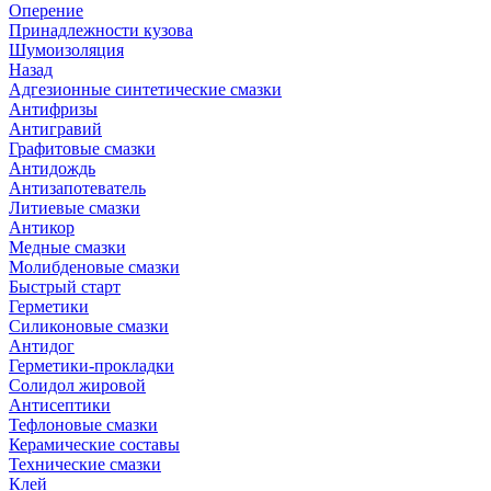
Оперение
Принадлежности кузова
Шумоизоляция
Назад
Адгезионные синтетические смазки
Антифризы
Антигравий
Графитовые смазки
Антидождь
Антизапотеватель
Литиевые смазки
Антикор
Медные смазки
Молибденовые смазки
Быстрый старт
Герметики
Силиконовые смазки
Антидог
Герметики-прокладки
Солидол жировой
Антисептики
Тефлоновые смазки
Керамические составы
Технические смазки
Клей