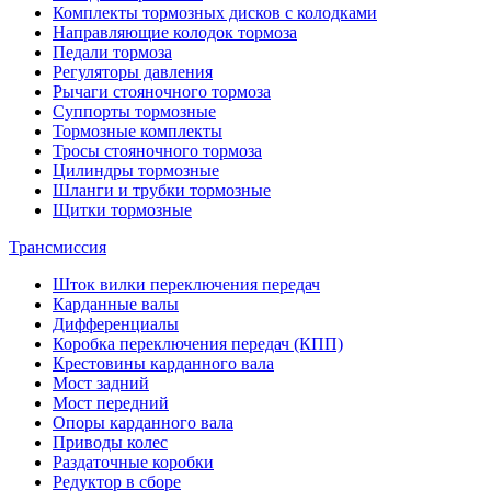
Комплекты тормозных дисков с колодками
Направляющие колодок тормоза
Педали тормоза
Регуляторы давления
Рычаги стояночного тормоза
Суппорты тормозные
Тормозные комплекты
Тросы стояночного тормоза
Цилиндры тормозные
Шланги и трубки тормозные
Щитки тормозные
Трансмиссия
Шток вилки переключения передач
Карданные валы
Дифференциалы
Коробка переключения передач (КПП)
Крестовины карданного вала
Мост задний
Мост передний
Опоры карданного вала
Приводы колес
Раздаточные коробки
Редуктор в сборе