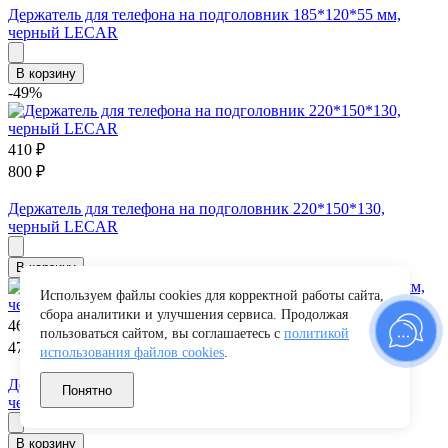
Держатель для телефона на подголовник 185*120*55 мм,
черный LECAR
В корзину
-49%
410
₽
800
₽
Держатель для телефона на подголовник 220*150*130,
черный LECAR
В корзину
Используем файлы cookies для корректной работы сайта,
сбора аналитики и улучшения сервиса. Продолжая
460
₽
пользоваться сайтом, вы соглашаетесь с
политикой
471
₽
использования файлов cookies
.
Держатель для телефона на подголовник 220*170*180 мм,
Понятно
черный LECAR
В корзину