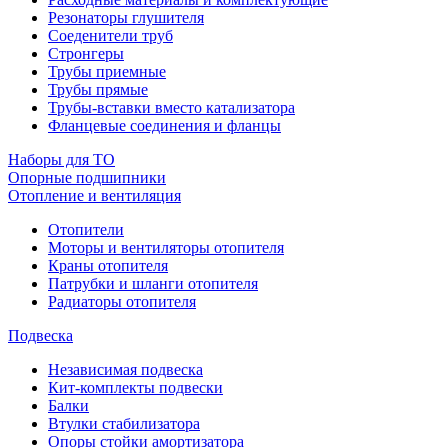
Резонаторы глушителя
Соеденители труб
Стронгеры
Трубы приемные
Трубы прямые
Трубы-вставки вместо катализатора
Фланцевые соединения и фланцы
Наборы для ТО
Опорные подшипники
Отопление и вентиляция
Отопители
Моторы и вентиляторы отопителя
Краны отопителя
Патрубки и шланги отопителя
Радиаторы отопителя
Подвеска
Независимая подвеска
Кит-комплекты подвески
Балки
Втулки стабилизатора
Опоры стойки амортизатора