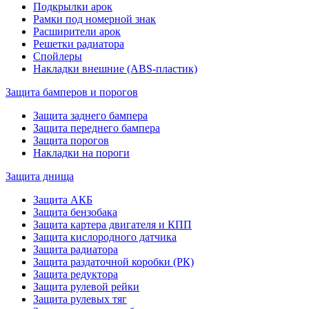
Подкрылки арок
Рамки под номерной знак
Расширители арок
Решетки радиатора
Спойлеры
Накладки внешние (ABS-пластик)
Защита бамперов и порогов
Защита заднего бампера
Защита переднего бампера
Защита порогов
Накладки на пороги
Защита днища
Защита АКБ
Защита бензобака
Защита картера двигателя и КПП
Защита кислородного датчика
Защита радиатора
Защита раздаточной коробки (РК)
Защита редуктора
Защита рулевой рейки
Защита рулевых тяг