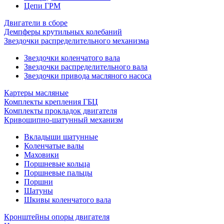
Цепи ГРМ
Двигатели в сборе
Демпферы крутильных колебаний
Звездочки распределительного механизма
Звездочки коленчатого вала
Звездочки распределительного вала
Звездочки привода масляного насоса
Картеры масляные
Комплекты крепления ГБЦ
Комплекты прокладок двигателя
Кривошипно-шатунный механизм
Вкладыши шатунные
Коленчатые валы
Маховики
Поршневые кольца
Поршневые пальцы
Поршни
Шатуны
Шкивы коленчатого вала
Кронштейны опоры двигателя