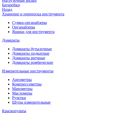
Нагрузочные вилки
Батарейки
Назад
Хранение и переноска инструмента
Сумки-органайзеры
Органайзеры
Ящики для инструмента
Домкраты
Домкраты бутылочные
Домкраты подкатные
Домкраты реечные
Домкраты ромбические
Измерительные инструменты
Ареометры
Компрессометры
Манометры
Масломеры
Рулетки
Щупы измерительные
Краскопульты