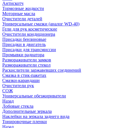
Антискотч
Тормозные жидкости
Моторные масла
Очистители деталей
Универсальные смазки (аналог WD-40)
Гели для рук косметические
Очистители кондиционера
Присадки бензиновые
Присадки в двигатель
Присадки для трансмиссии
Промывки радиатора
Размораживатели замков
Размораживатели стекол
Раскислители заржавевших соединений
Смазка в стик-пакетах
Смазки-карандаши
Очистители рук
СОЖ
Универсальные обезжириватели
Назад
Лобовые стекла
Дополнительные зеркала
Наклейки на зеркала заднего вида
Тонировочные пленки
Назад