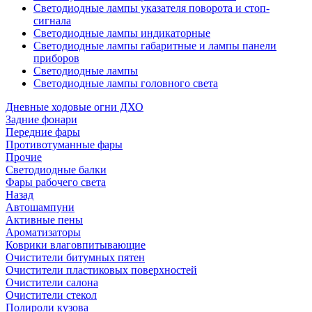
Светодиодные лампы указателя поворота и стоп-
сигнала
Светодиодные лампы индикаторные
Светодиодные лампы габаритные и лампы панели
приборов
Светодиодные лампы
Светодиодные лампы головного света
Дневные ходовые огни ДХО
Задние фонари
Передние фары
Противотуманные фары
Прочие
Светодиодные балки
Фары рабочего света
Назад
Автошампуни
Активные пены
Ароматизаторы
Коврики влаговпитывающие
Очистители битумных пятен
Очистители пластиковых поверхностей
Очистители салона
Очистители стекол
Полироли кузова