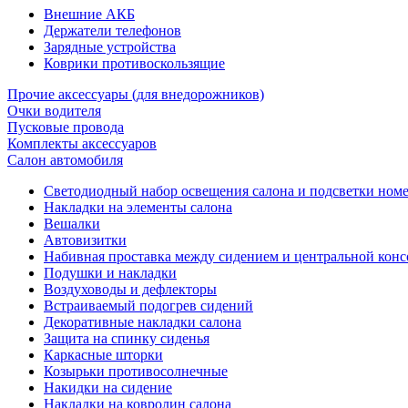
Внешние АКБ
Держатели телефонов
Зарядные устройства
Коврики противоскользящие
Прочие аксессуары (для внедорожников)
Очки водителя
Пусковые провода
Комплекты аксессуаров
Салон автомобиля
Светодиодный набор освещения салона и подсветки ном
Накладки на элементы салона
Вешалки
Автовизитки
Набивная проставка между сидением и центральной кон
Подушки и накладки
Воздуховоды и дефлекторы
Встраиваемый подогрев сидений
Декоративные накладки салона
Защита на спинку сиденья
Каркасные шторки
Козырьки противосолнечные
Накидки на сидение
Накладки на ковролин салона