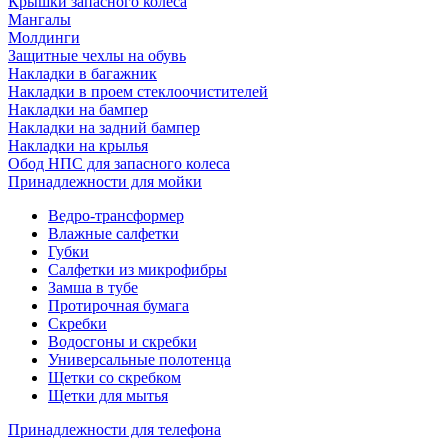
Крышки запасного колеса
Мангалы
Молдинги
Защитные чехлы на обувь
Накладки в багажник
Накладки в проем стеклоочистителей
Накладки на бампер
Накладки на задний бампер
Накладки на крылья
Обод НПС для запасного колеса
Принадлежности для мойки
Ведро-трансформер
Влажные салфетки
Губки
Салфетки из микрофибры
Замша в тубе
Протирочная бумага
Скребки
Водосгоны и скребки
Универсальные полотенца
Щетки со скребком
Щетки для мытья
Принадлежности для телефона