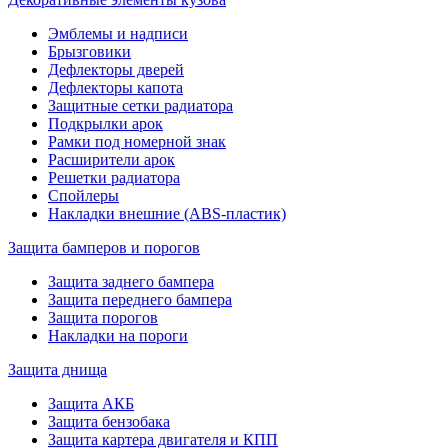
Эмблемы и надписи
Брызговики
Дефлекторы дверей
Дефлекторы капота
Защитные сетки радиатора
Подкрылки арок
Рамки под номерной знак
Расширители арок
Решетки радиатора
Спойлеры
Накладки внешние (ABS-пластик)
Защита бамперов и порогов
Защита заднего бампера
Защита переднего бампера
Защита порогов
Накладки на пороги
Защита днища
Защита АКБ
Защита бензобака
Защита картера двигателя и КПП