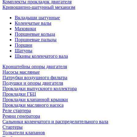
Комплекты прокладок двигателя
Кривошипно-шатунный механизм
Вкладыши шатунные
Коленчатые валы
Маховики
Поршневые кольца
Поршневые пальцы
Поршни
Шатуны
Шкивы коленчатого вала
Кронштейны опоры двигателя
Насосы масляные
Патрубки воздушного фильтра
Подушки и опоры двигателя
Прокладки выпускного коллектора
Прокладки ГБЦ
Прокладки клапанной крышки
Прокладки масляного насоса
Реле стартера
Ремни генератора
Сальники коленчатого и распределительного вала
Стартеры
Толкатели клапанов