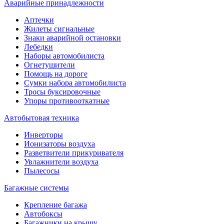
Аварийные принадлежности
Аптечки
Жилеты сигнальные
Знаки аварийной остановки
Лебедки
Наборы автомобилиста
Огнетушители
Помощь на дороге
Сумки набора автомобилиста
Тросы буксировочные
Упоры противооткатные
Автобытовая техника
Инверторы
Ионизаторы воздуха
Разветвители прикуривателя
Увлажнители воздуха
Пылесосы
Багажные системы
Крепление багажа
Автобоксы
Багажники на крышу