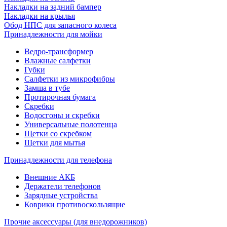
Накладки на задний бампер
Накладки на крылья
Обод НПС для запасного колеса
Принадлежности для мойки
Ведро-трансформер
Влажные салфетки
Губки
Салфетки из микрофибры
Замша в тубе
Протирочная бумага
Скребки
Водосгоны и скребки
Универсальные полотенца
Щетки со скребком
Щетки для мытья
Принадлежности для телефона
Внешние АКБ
Держатели телефонов
Зарядные устройства
Коврики противоскользящие
Прочие аксессуары (для внедорожников)