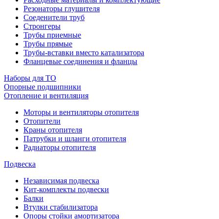
Резонаторы глушителя
Соеденители труб
Стронгеры
Трубы приемные
Трубы прямые
Трубы-вставки вместо катализатора
Фланцевые соединения и фланцы
Наборы для ТО
Опорные подшипники
Отопление и вентиляция
Моторы и вентиляторы отопителя
Отопители
Краны отопителя
Патрубки и шланги отопителя
Радиаторы отопителя
Подвеска
Независимая подвеска
Кит-комплекты подвески
Балки
Втулки стабилизатора
Опоры стойки амортизатора