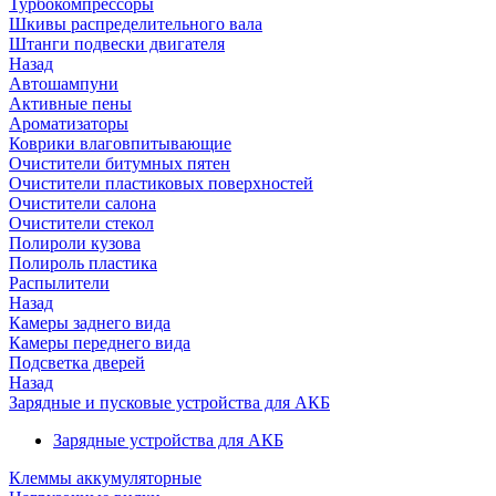
Турбокомпрессоры
Шкивы распределительного вала
Штанги подвески двигателя
Назад
Автошампуни
Активные пены
Ароматизаторы
Коврики влаговпитывающие
Очистители битумных пятен
Очистители пластиковых поверхностей
Очистители салона
Очистители стекол
Полироли кузова
Полироль пластика
Распылители
Назад
Камеры заднего вида
Камеры переднего вида
Подсветка дверей
Назад
Зарядные и пусковые устройства для АКБ
Зарядные устройства для АКБ
Клеммы аккумуляторные