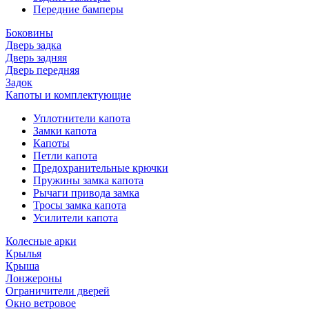
Передние бамперы
Боковины
Дверь задка
Дверь задняя
Дверь передняя
Задок
Капоты и комплектующие
Уплотнители капота
Замки капота
Капоты
Петли капота
Предохранительные крючки
Пружины замка капота
Рычаги привода замка
Тросы замка капота
Усилители капота
Колесные арки
Крылья
Крыша
Лонжероны
Ограничители дверей
Окно ветровое