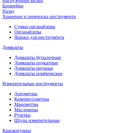
Нагрузочные вилки
Батарейки
Назад
Хранение и переноска инструмента
Сумки-органайзеры
Органайзеры
Ящики для инструмента
Домкраты
Домкраты бутылочные
Домкраты подкатные
Домкраты реечные
Домкраты ромбические
Измерительные инструменты
Ареометры
Компрессометры
Манометры
Масломеры
Рулетки
Щупы измерительные
Краскопульты