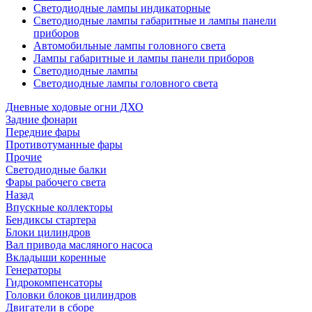
Светодиодные лампы индикаторные
Светодиодные лампы габаритные и лампы панели
приборов
Автомобильные лампы головного света
Лампы габаритные и лампы панели приборов
Светодиодные лампы
Светодиодные лампы головного света
Дневные ходовые огни ДХО
Задние фонари
Передние фары
Противотуманные фары
Прочие
Светодиодные балки
Фары рабочего света
Назад
Впускные коллекторы
Бендиксы стартера
Блоки цилиндров
Вал привода масляного насоса
Вкладыши коренные
Генераторы
Гидрокомпенсаторы
Головки блоков цилиндров
Двигатели в сборе