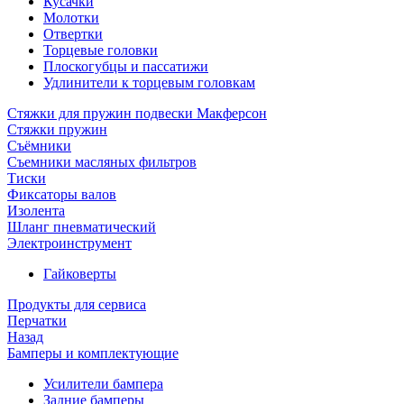
Кусачки
Молотки
Отвертки
Торцевые головки
Плоскогубцы и пассатижи
Удлинители к торцевым головкам
Стяжки для пружин подвески Макферсон
Стяжки пружин
Съёмники
Съемники масляных фильтров
Тиски
Фиксаторы валов
Изолента
Шланг пневматический
Электроинструмент
Гайковерты
Продукты для сервиса
Перчатки
Назад
Бамперы и комплектующие
Усилители бампера
Задние бамперы