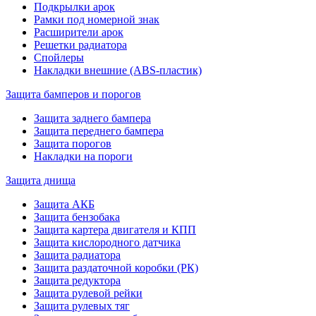
Подкрылки арок
Рамки под номерной знак
Расширители арок
Решетки радиатора
Спойлеры
Накладки внешние (ABS-пластик)
Защита бамперов и порогов
Защита заднего бампера
Защита переднего бампера
Защита порогов
Накладки на пороги
Защита днища
Защита АКБ
Защита бензобака
Защита картера двигателя и КПП
Защита кислородного датчика
Защита радиатора
Защита раздаточной коробки (РК)
Защита редуктора
Защита рулевой рейки
Защита рулевых тяг