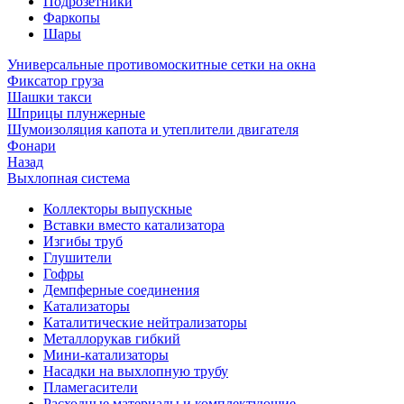
Подрозетники
Фаркопы
Шары
Универсальные противомоскитные сетки на окна
Фиксатор груза
Шашки такси
Шприцы плунжерные
Шумоизоляция капота и утеплители двигателя
Фонари
Назад
Выхлопная система
Коллекторы выпускные
Вставки вместо катализатора
Изгибы труб
Глушители
Гофры
Демпферные соединения
Катализаторы
Каталитические нейтрализаторы
Металлорукав гибкий
Мини-катализаторы
Насадки на выхлопную трубу
Пламегасители
Расходные материалы и комплектующие