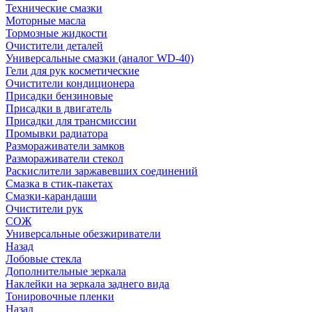
Технические смазки
Моторные масла
Тормозные жидкости
Очистители деталей
Универсальные смазки (аналог WD-40)
Гели для рук косметические
Очистители кондиционера
Присадки бензиновые
Присадки в двигатель
Присадки для трансмиссии
Промывки радиатора
Размораживатели замков
Размораживатели стекол
Раскислители заржавевших соединений
Смазка в стик-пакетах
Смазки-карандаши
Очистители рук
СОЖ
Универсальные обезжириватели
Назад
Лобовые стекла
Дополнительные зеркала
Наклейки на зеркала заднего вида
Тонировочные пленки
Назад