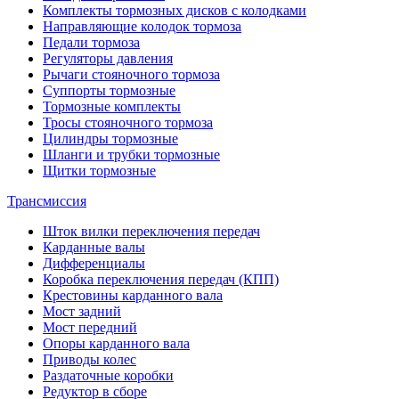
Комплекты тормозных дисков с колодками
Направляющие колодок тормоза
Педали тормоза
Регуляторы давления
Рычаги стояночного тормоза
Суппорты тормозные
Тормозные комплекты
Тросы стояночного тормоза
Цилиндры тормозные
Шланги и трубки тормозные
Щитки тормозные
Трансмиссия
Шток вилки переключения передач
Карданные валы
Дифференциалы
Коробка переключения передач (КПП)
Крестовины карданного вала
Мост задний
Мост передний
Опоры карданного вала
Приводы колес
Раздаточные коробки
Редуктор в сборе