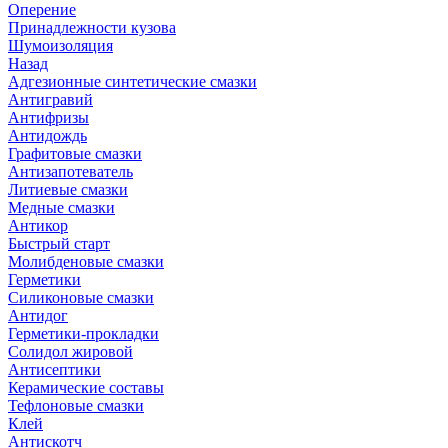
Оперение
Принадлежности кузова
Шумоизоляция
Назад
Адгезионные синтетические смазки
Антигравий
Антифризы
Антидождь
Графитовые смазки
Антизапотеватель
Литиевые смазки
Медные смазки
Антикор
Быстрый старт
Молибденовые смазки
Герметики
Силиконовые смазки
Антидог
Герметики-прокладки
Солидол жировой
Антисептики
Керамические составы
Тефлоновые смазки
Клей
Антискотч