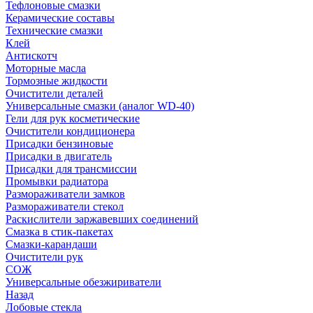
Тефлоновые смазки
Керамические составы
Технические смазки
Клей
Антискотч
Моторные масла
Тормозные жидкости
Очистители деталей
Универсальные смазки (аналог WD-40)
Гели для рук косметические
Очистители кондиционера
Присадки бензиновые
Присадки в двигатель
Присадки для трансмиссии
Промывки радиатора
Размораживатели замков
Размораживатели стекол
Раскислители заржавевших соединений
Смазка в стик-пакетах
Смазки-карандаши
Очистители рук
СОЖ
Универсальные обезжириватели
Назад
Лобовые стекла