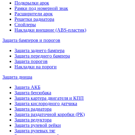
Подкрылки арок
Рамки под номерной знак
Расширители арок
Решетки радиатора
Спойлеры
Накладки внешние (ABS-пластик)
Защита бамперов и порогов
Защита заднего бампера
Защита переднего бампера
Защита порогов
Накладки на пороги
Защита днища
Защита АКБ
Защита бензобака
Защита картера двигателя и КПП
Защита кислородного датчика
Защита радиатора
Защита раздаточной коробки (РК)
Защита редуктора
Защита рулевой рейки
Защита рулевых тяг