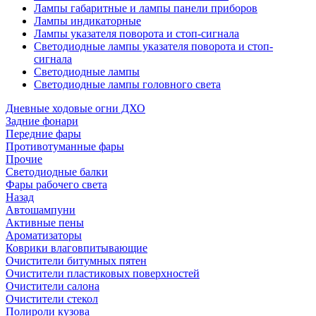
Лампы габаритные и лампы панели приборов
Лампы индикаторные
Лампы указателя поворота и стоп-сигнала
Светодиодные лампы указателя поворота и стоп-
сигнала
Светодиодные лампы
Светодиодные лампы головного света
Дневные ходовые огни ДХО
Задние фонари
Передние фары
Противотуманные фары
Прочие
Светодиодные балки
Фары рабочего света
Назад
Автошампуни
Активные пены
Ароматизаторы
Коврики влаговпитывающие
Очистители битумных пятен
Очистители пластиковых поверхностей
Очистители салона
Очистители стекол
Полироли кузова