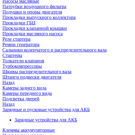
Насосы масляные
Патрубки воздушного фильтра
Подушки и опоры двигателя
Прокладки выпускного коллектора
Прокладки ГБЦ
Прокладки клапанной крышки
Прокладки масляного насоса
Реле стартера
Ремни генератора
Сальники коленчатого и распределительного вала
Стартеры
Толкатели клапанов
Турбокомпрессоры
Шкивы распределительного вала
Штанги подвески двигателя
Назад
Камеры заднего вида
Камеры переднего вида
Подсветка дверей
Назад
Зарядные и пусковые устройства для АКБ
Зарядные устройства для АКБ
Клеммы аккумуляторные