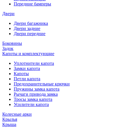
Передние бамперы
Двери
Двери багажника
Двери задние
Двери передние
Боковины
Задок
Капоты и комплектующие
Уплотнители капота
Замки капота
Капоты
Петли капота
Предохранительные крючки
Пружины замка капота
Рычаги привода замка
Тросы замка капота
Усилители капота
Колесные арки
Крылья
Крыша