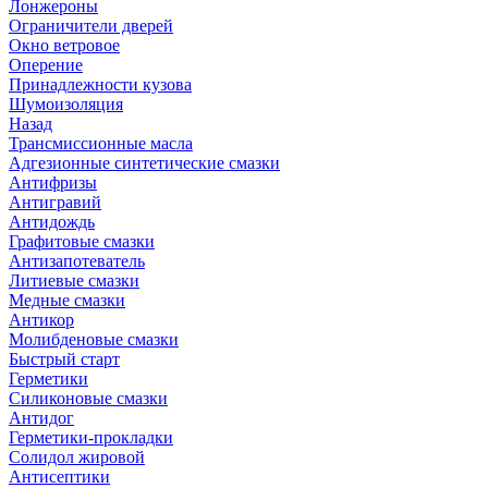
Лонжероны
Ограничители дверей
Окно ветровое
Оперение
Принадлежности кузова
Шумоизоляция
Назад
Трансмиссионные масла
Адгезионные синтетические смазки
Антифризы
Антигравий
Антидождь
Графитовые смазки
Антизапотеватель
Литиевые смазки
Медные смазки
Антикор
Молибденовые смазки
Быстрый старт
Герметики
Силиконовые смазки
Антидог
Герметики-прокладки
Солидол жировой
Антисептики