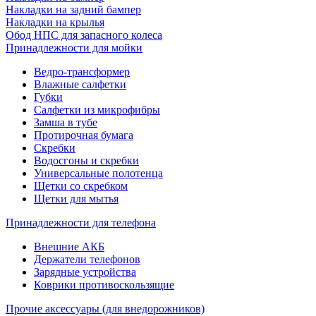
Накладки на задний бампер
Накладки на крылья
Обод НПС для запасного колеса
Принадлежности для мойки
Ведро-трансформер
Влажные салфетки
Губки
Салфетки из микрофибры
Замша в тубе
Протирочная бумага
Скребки
Водосгоны и скребки
Универсальные полотенца
Щетки со скребком
Щетки для мытья
Принадлежности для телефона
Внешние АКБ
Держатели телефонов
Зарядные устройства
Коврики противоскользящие
Прочие аксессуары (для внедорожников)