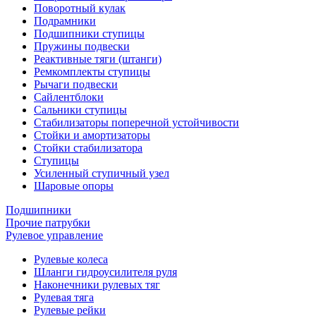
Поворотный кулак
Подрамники
Подшипники ступицы
Пружины подвески
Реактивные тяги (штанги)
Ремкомплекты ступицы
Рычаги подвески
Сайлентблоки
Сальники ступицы
Стабилизаторы поперечной устойчивости
Стойки и амортизаторы
Стойки стабилизатора
Ступицы
Усиленный ступичный узел
Шаровые опоры
Подшипники
Прочие патрубки
Рулевое управление
Рулевые колеса
Шланги гидроусилителя руля
Наконечники рулевых тяг
Рулевая тяга
Рулевые рейки