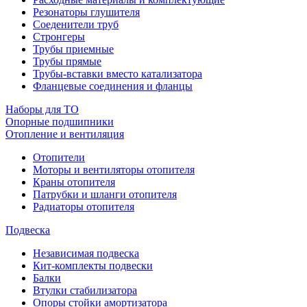
Резонаторы глушителя
Соеденители труб
Стронгеры
Трубы приемные
Трубы прямые
Трубы-вставки вместо катализатора
Фланцевые соединения и фланцы
Наборы для ТО
Опорные подшипники
Отопление и вентиляция
Отопители
Моторы и вентиляторы отопителя
Краны отопителя
Патрубки и шланги отопителя
Радиаторы отопителя
Подвеска
Независимая подвеска
Кит-комплекты подвески
Балки
Втулки стабилизатора
Опоры стойки амортизатора