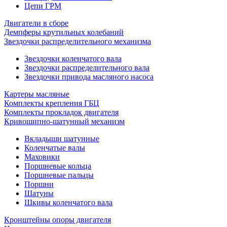
Цепи ГРМ
Двигатели в сборе
Демпферы крутильных колебаний
Звездочки распределительного механизма
Звездочки коленчатого вала
Звездочки распределительного вала
Звездочки привода масляного насоса
Картеры масляные
Комплекты крепления ГБЦ
Комплекты прокладок двигателя
Кривошипно-шатунный механизм
Вкладыши шатунные
Коленчатые валы
Маховики
Поршневые кольца
Поршневые пальцы
Поршни
Шатуны
Шкивы коленчатого вала
Кронштейны опоры двигателя