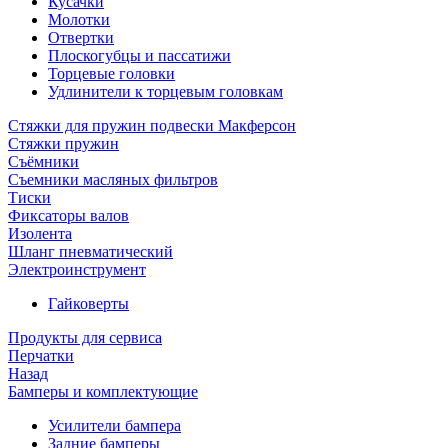
Кусачки
Молотки
Отвертки
Плоскогубцы и пассатижи
Торцевые головки
Удлинители к торцевым головкам
Стяжки для пружин подвески Макферсон
Стяжки пружин
Съёмники
Съемники масляных фильтров
Тиски
Фиксаторы валов
Изолента
Шланг пневматический
Электроинструмент
Гайковерты
Продукты для сервиса
Перчатки
Назад
Бамперы и комплектующие
Усилители бампера
Задние бамперы