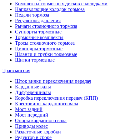
Комплекты тормозных дисков с колодками
Направляющие колодок тормоза
Педали тормоза
Регуляторы давления
Рычаги стояночного тормоза
Суппорты тормозные
Тормозные комплекты
Тросы стояночного тормоза
Цилиндры тормозные
Шланги и трубки тормозные
Щитки тормозные
Трансмиссия
Шток вилки переключения передач
Карданные валы
Дифференциалы
Коробка переключения передач (КПП)
Крестовины карданного вала
Мост задний
Мост передний
Опоры карданного вала
Приводы колес
Раздаточные коробки
Редуктор в сборе