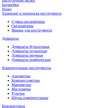
Нагрузочные вилки
Батарейки
Назад
Хранение и переноска инструмента
Сумки-органайзеры
Органайзеры
Ящики для инструмента
Домкраты
Домкраты бутылочные
Домкраты подкатные
Домкраты реечные
Домкраты ромбические
Измерительные инструменты
Ареометры
Компрессометры
Манометры
Масломеры
Рулетки
Щупы измерительные
Краскопульты