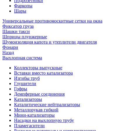
Подрозетники
Фаркопы
Шары
Универсальные противомоскитные сетки на окна
Фиксатор груза
Шашки такси
Шприцы плунжерные
Шумоизоляция капота и утеплители двигателя
Фонари
Назад
Выхлопная система
Коллекторы выпускные
Вставки вместо катализатора
Изгибы труб
Глушители
Гофры
Демпферные соединения
Катализаторы
Каталитические нейтрализаторы
Металлорукав гибкий
Мини-катализаторы
Насадки на выхлопную трубу
Пламегасители
Расходные материалы и комплектующие