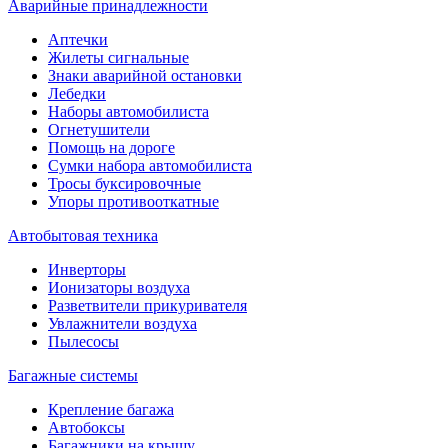
Аварийные принадлежности
Аптечки
Жилеты сигнальные
Знаки аварийной остановки
Лебедки
Наборы автомобилиста
Огнетушители
Помощь на дороге
Сумки набора автомобилиста
Тросы буксировочные
Упоры противооткатные
Автобытовая техника
Инверторы
Ионизаторы воздуха
Разветвители прикуривателя
Увлажнители воздуха
Пылесосы
Багажные системы
Крепление багажа
Автобоксы
Багажники на крышу