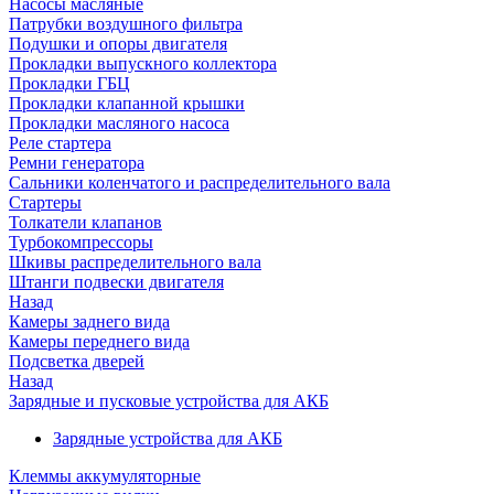
Насосы масляные
Патрубки воздушного фильтра
Подушки и опоры двигателя
Прокладки выпускного коллектора
Прокладки ГБЦ
Прокладки клапанной крышки
Прокладки масляного насоса
Реле стартера
Ремни генератора
Сальники коленчатого и распределительного вала
Стартеры
Толкатели клапанов
Турбокомпрессоры
Шкивы распределительного вала
Штанги подвески двигателя
Назад
Камеры заднего вида
Камеры переднего вида
Подсветка дверей
Назад
Зарядные и пусковые устройства для АКБ
Зарядные устройства для АКБ
Клеммы аккумуляторные