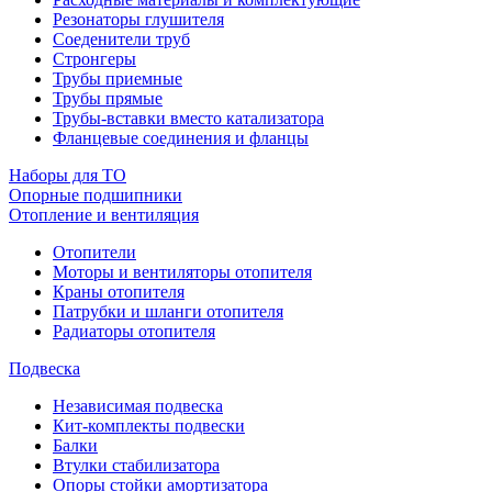
Резонаторы глушителя
Соеденители труб
Стронгеры
Трубы приемные
Трубы прямые
Трубы-вставки вместо катализатора
Фланцевые соединения и фланцы
Наборы для ТО
Опорные подшипники
Отопление и вентиляция
Отопители
Моторы и вентиляторы отопителя
Краны отопителя
Патрубки и шланги отопителя
Радиаторы отопителя
Подвеска
Независимая подвеска
Кит-комплекты подвески
Балки
Втулки стабилизатора
Опоры стойки амортизатора