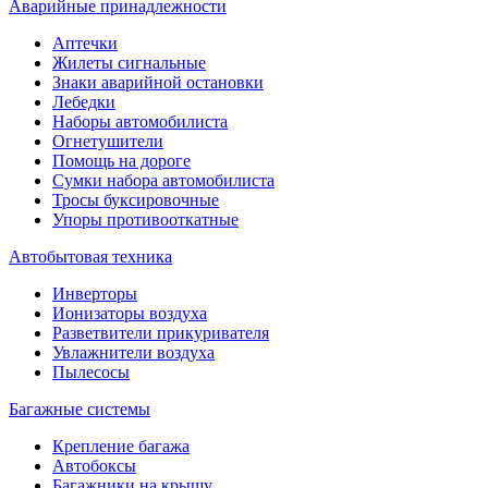
Аварийные принадлежности
Аптечки
Жилеты сигнальные
Знаки аварийной остановки
Лебедки
Наборы автомобилиста
Огнетушители
Помощь на дороге
Сумки набора автомобилиста
Тросы буксировочные
Упоры противооткатные
Автобытовая техника
Инверторы
Ионизаторы воздуха
Разветвители прикуривателя
Увлажнители воздуха
Пылесосы
Багажные системы
Крепление багажа
Автобоксы
Багажники на крышу