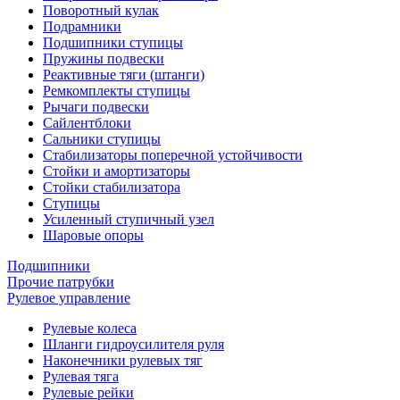
Поворотный кулак
Подрамники
Подшипники ступицы
Пружины подвески
Реактивные тяги (штанги)
Ремкомплекты ступицы
Рычаги подвески
Сайлентблоки
Сальники ступицы
Стабилизаторы поперечной устойчивости
Стойки и амортизаторы
Стойки стабилизатора
Ступицы
Усиленный ступичный узел
Шаровые опоры
Подшипники
Прочие патрубки
Рулевое управление
Рулевые колеса
Шланги гидроусилителя руля
Наконечники рулевых тяг
Рулевая тяга
Рулевые рейки