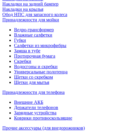
Накладки на задний бампер
Накладки на крылья
Обод НПС для запасного колеса
Принадлежности для мойки
Ведро-трансформер
Влажные салфетки
Губки
Салфетки из микрофибры
Замша в тубе
Протирочная бумага
Скребки
Водосгоны и скребки
Универсальные полотенца
Щетки со скребком
Щетки для мытья
Принадлежности для телефона
Внешние АКБ
Держатели телефонов
Зарядные устройства
Коврики противоскользящие
Прочие аксессуары (для внедорожников)