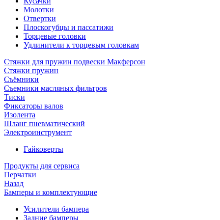
Кусачки
Молотки
Отвертки
Плоскогубцы и пассатижи
Торцевые головки
Удлинители к торцевым головкам
Стяжки для пружин подвески Макферсон
Стяжки пружин
Съёмники
Съемники масляных фильтров
Тиски
Фиксаторы валов
Изолента
Шланг пневматический
Электроинструмент
Гайковерты
Продукты для сервиса
Перчатки
Назад
Бамперы и комплектующие
Усилители бампера
Задние бамперы