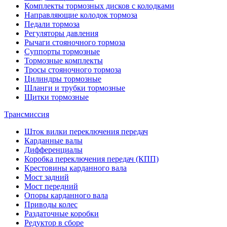
Комплекты тормозных дисков с колодками
Направляющие колодок тормоза
Педали тормоза
Регуляторы давления
Рычаги стояночного тормоза
Суппорты тормозные
Тормозные комплекты
Тросы стояночного тормоза
Цилиндры тормозные
Шланги и трубки тормозные
Щитки тормозные
Трансмиссия
Шток вилки переключения передач
Карданные валы
Дифференциалы
Коробка переключения передач (КПП)
Крестовины карданного вала
Мост задний
Мост передний
Опоры карданного вала
Приводы колес
Раздаточные коробки
Редуктор в сборе