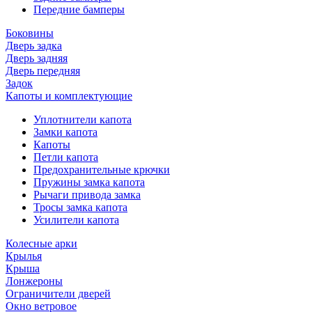
Передние бамперы
Боковины
Дверь задка
Дверь задняя
Дверь передняя
Задок
Капоты и комплектующие
Уплотнители капота
Замки капота
Капоты
Петли капота
Предохранительные крючки
Пружины замка капота
Рычаги привода замка
Тросы замка капота
Усилители капота
Колесные арки
Крылья
Крыша
Лонжероны
Ограничители дверей
Окно ветровое