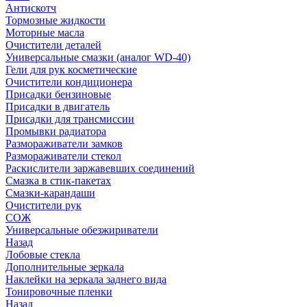
Антискотч
Тормозные жидкости
Моторные масла
Очистители деталей
Универсальные смазки (аналог WD-40)
Гели для рук косметические
Очистители кондиционера
Присадки бензиновые
Присадки в двигатель
Присадки для трансмиссии
Промывки радиатора
Размораживатели замков
Размораживатели стекол
Раскислители заржавевших соединений
Смазка в стик-пакетах
Смазки-карандаши
Очистители рук
СОЖ
Универсальные обезжириватели
Назад
Лобовые стекла
Дополнительные зеркала
Наклейки на зеркала заднего вида
Тонировочные пленки
Назад