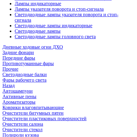
Лампы индикаторные
Лампы указателя поворота и стоп-сигнала
Светодиодные лампы указателя поворота и стоп-
сигнала
Светодиодные лампы индикаторные
Светодиодные лампы
Светодиодные лампы головного света
Дневные ходовые огни ДХО
Задние фонари
Передние фары
Противотуманные фары
Прочие
Светодиодные балки
Фары рабочего света
Назад
Автошампуни
Активные пены
Ароматизаторы
Коврики влаговпитывающие
Очистители битумных пятен
Очистители пластиковых поверхностей
Очистители салона
Очистители стекол
Полироли кузова