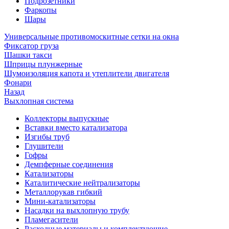
Подрозетники
Фаркопы
Шары
Универсальные противомоскитные сетки на окна
Фиксатор груза
Шашки такси
Шприцы плунжерные
Шумоизоляция капота и утеплители двигателя
Фонари
Назад
Выхлопная система
Коллекторы выпускные
Вставки вместо катализатора
Изгибы труб
Глушители
Гофры
Демпферные соединения
Катализаторы
Каталитические нейтрализаторы
Металлорукав гибкий
Мини-катализаторы
Насадки на выхлопную трубу
Пламегасители
Расходные материалы и комплектующие