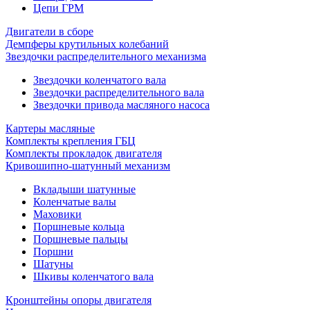
Цепи ГРМ
Двигатели в сборе
Демпферы крутильных колебаний
Звездочки распределительного механизма
Звездочки коленчатого вала
Звездочки распределительного вала
Звездочки привода масляного насоса
Картеры масляные
Комплекты крепления ГБЦ
Комплекты прокладок двигателя
Кривошипно-шатунный механизм
Вкладыши шатунные
Коленчатые валы
Маховики
Поршневые кольца
Поршневые пальцы
Поршни
Шатуны
Шкивы коленчатого вала
Кронштейны опоры двигателя