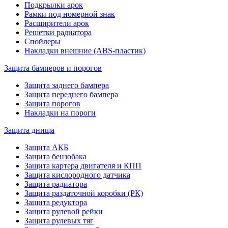
Подкрылки арок
Рамки под номерной знак
Расширители арок
Решетки радиатора
Спойлеры
Накладки внешние (ABS-пластик)
Защита бамперов и порогов
Защита заднего бампера
Защита переднего бампера
Защита порогов
Накладки на пороги
Защита днища
Защита АКБ
Защита бензобака
Защита картера двигателя и КПП
Защита кислородного датчика
Защита радиатора
Защита раздаточной коробки (РК)
Защита редуктора
Защита рулевой рейки
Защита рулевых тяг