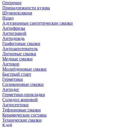
Оперение
Принадлежности кузова
Шумоизоляция
Назад
Адгезионные синтетические смазки
Антифризы
Антигравий
Антидождь
Графитовые смазки
Антизапотеватель
Литиевые смазки
Медные смазки
Антикор
Молибденовые смазки
Быстрый старт
Герметики
Силиконовые смазки
Антидог
Герметики-прокладки
Солидол жировой
Антисептики
Тефлоновые смазки
Керамические составы
Технические смазки
Клей