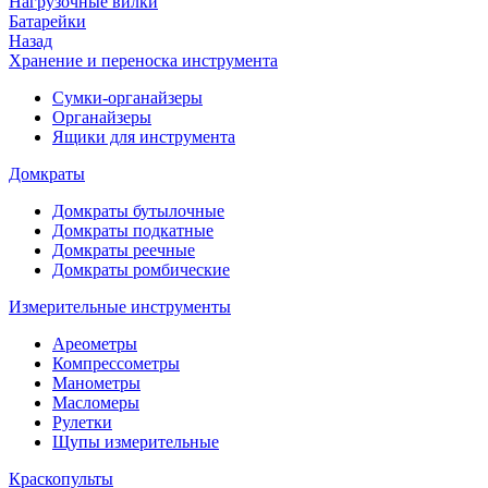
Нагрузочные вилки
Батарейки
Назад
Хранение и переноска инструмента
Сумки-органайзеры
Органайзеры
Ящики для инструмента
Домкраты
Домкраты бутылочные
Домкраты подкатные
Домкраты реечные
Домкраты ромбические
Измерительные инструменты
Ареометры
Компрессометры
Манометры
Масломеры
Рулетки
Щупы измерительные
Краскопульты