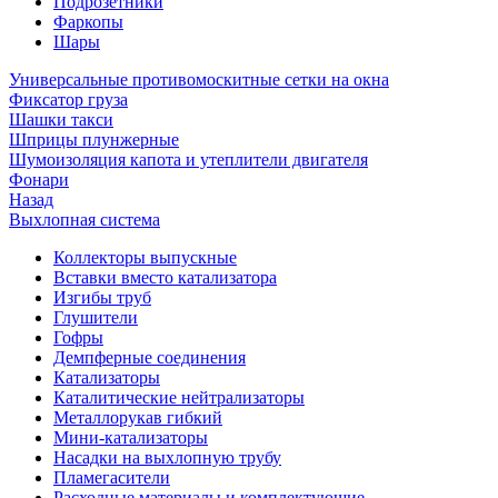
Подрозетники
Фаркопы
Шары
Универсальные противомоскитные сетки на окна
Фиксатор груза
Шашки такси
Шприцы плунжерные
Шумоизоляция капота и утеплители двигателя
Фонари
Назад
Выхлопная система
Коллекторы выпускные
Вставки вместо катализатора
Изгибы труб
Глушители
Гофры
Демпферные соединения
Катализаторы
Каталитические нейтрализаторы
Металлорукав гибкий
Мини-катализаторы
Насадки на выхлопную трубу
Пламегасители
Расходные материалы и комплектующие