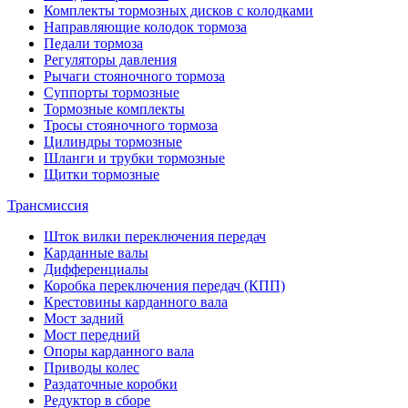
Комплекты тормозных дисков с колодками
Направляющие колодок тормоза
Педали тормоза
Регуляторы давления
Рычаги стояночного тормоза
Суппорты тормозные
Тормозные комплекты
Тросы стояночного тормоза
Цилиндры тормозные
Шланги и трубки тормозные
Щитки тормозные
Трансмиссия
Шток вилки переключения передач
Карданные валы
Дифференциалы
Коробка переключения передач (КПП)
Крестовины карданного вала
Мост задний
Мост передний
Опоры карданного вала
Приводы колес
Раздаточные коробки
Редуктор в сборе