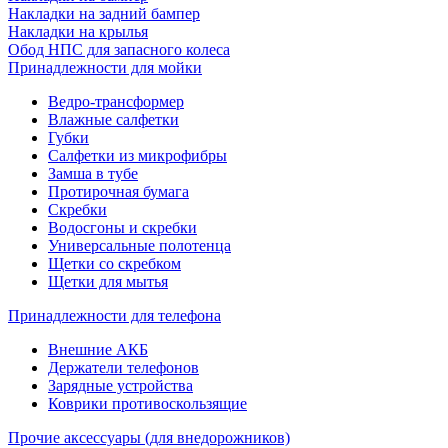
Накладки на задний бампер
Накладки на крылья
Обод НПС для запасного колеса
Принадлежности для мойки
Ведро-трансформер
Влажные салфетки
Губки
Салфетки из микрофибры
Замша в тубе
Протирочная бумага
Скребки
Водосгоны и скребки
Универсальные полотенца
Щетки со скребком
Щетки для мытья
Принадлежности для телефона
Внешние АКБ
Держатели телефонов
Зарядные устройства
Коврики противоскользящие
Прочие аксессуары (для внедорожников)