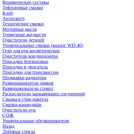
Керамические составы
Тефлоновые смазки
Клей
Антискотч
Технические смазки
Моторные масла
Тормозные жидкости
Очистители деталей
Универсальные смазки (аналог WD-40)
Гели для рук косметические
Очистители кондиционера
Присадки бензиновые
Присадки в двигатель
Присадки для трансмиссии
Промывки радиатора
Размораживатели замков
Размораживатели стекол
Раскислители заржавевших соединений
Смазка в стик-пакетах
Смазки-карандаши
Очистители рук
СОЖ
Универсальные обезжириватели
Назад
Лобовые стекла