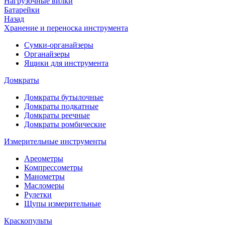
Нагрузочные вилки
Батарейки
Назад
Хранение и переноска инструмента
Сумки-органайзеры
Органайзеры
Ящики для инструмента
Домкраты
Домкраты бутылочные
Домкраты подкатные
Домкраты реечные
Домкраты ромбические
Измерительные инструменты
Ареометры
Компрессометры
Манометры
Масломеры
Рулетки
Щупы измерительные
Краскопульты