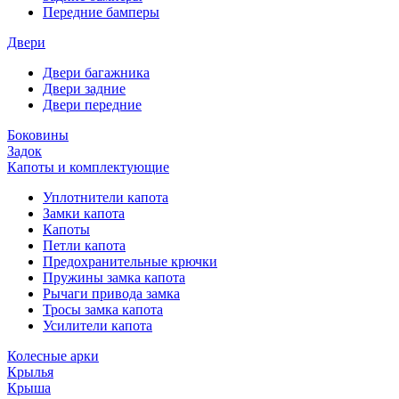
Передние бамперы
Двери
Двери багажника
Двери задние
Двери передние
Боковины
Задок
Капоты и комплектующие
Уплотнители капота
Замки капота
Капоты
Петли капота
Предохранительные крючки
Пружины замка капота
Рычаги привода замка
Тросы замка капота
Усилители капота
Колесные арки
Крылья
Крыша