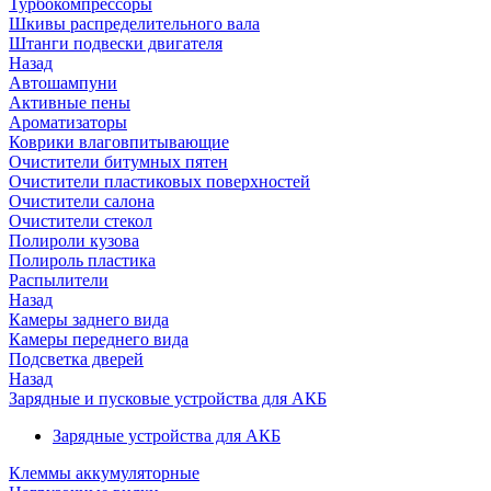
Турбокомпрессоры
Шкивы распределительного вала
Штанги подвески двигателя
Назад
Автошампуни
Активные пены
Ароматизаторы
Коврики влаговпитывающие
Очистители битумных пятен
Очистители пластиковых поверхностей
Очистители салона
Очистители стекол
Полироли кузова
Полироль пластика
Распылители
Назад
Камеры заднего вида
Камеры переднего вида
Подсветка дверей
Назад
Зарядные и пусковые устройства для АКБ
Зарядные устройства для АКБ
Клеммы аккумуляторные