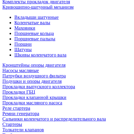
Комплекты прокладок двигателя
Кривошипно-шатунный механизм
Вкладыши шатунные
Коленчатые валы
Маховики
Поршневые кольца
Поршневые пальцы
Поршни
Шатуны
Шкивы коленчатого вала
Кронштейны опоры двигателя
Насосы масляные
Патрубки воздушного фильтра
Подушки и опоры двигателя
Прокладки выпускного коллектора
Прокладки ГБЦ
Прокладки клапанной крышки
Прокладки масляного насоса
Реле стартера
Ремни генератора
Сальники коленчатого и распределительного вала
Стартеры
Толкатели клапанов