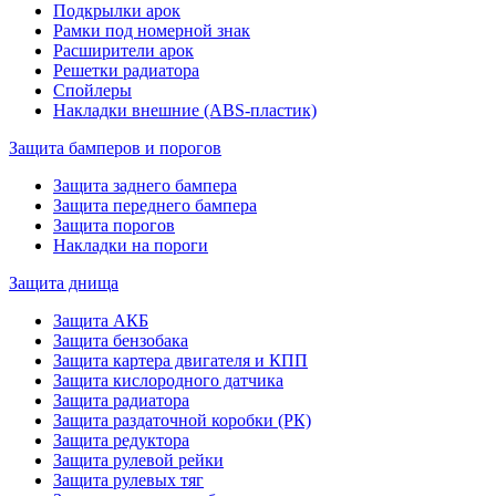
Подкрылки арок
Рамки под номерной знак
Расширители арок
Решетки радиатора
Спойлеры
Накладки внешние (ABS-пластик)
Защита бамперов и порогов
Защита заднего бампера
Защита переднего бампера
Защита порогов
Накладки на пороги
Защита днища
Защита АКБ
Защита бензобака
Защита картера двигателя и КПП
Защита кислородного датчика
Защита радиатора
Защита раздаточной коробки (РК)
Защита редуктора
Защита рулевой рейки
Защита рулевых тяг