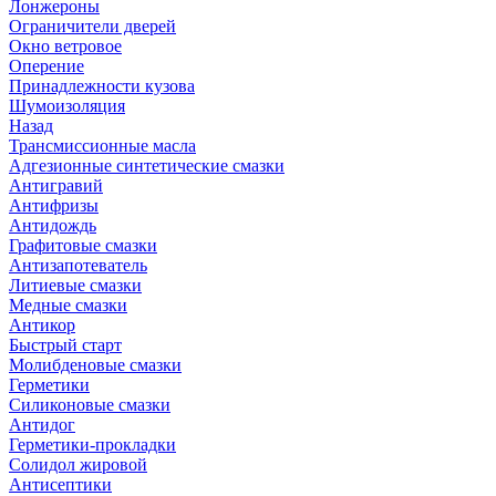
Лонжероны
Ограничители дверей
Окно ветровое
Оперение
Принадлежности кузова
Шумоизоляция
Назад
Трансмиссионные масла
Адгезионные синтетические смазки
Антигравий
Антифризы
Антидождь
Графитовые смазки
Антизапотеватель
Литиевые смазки
Медные смазки
Антикор
Быстрый старт
Молибденовые смазки
Герметики
Силиконовые смазки
Антидог
Герметики-прокладки
Солидол жировой
Антисептики