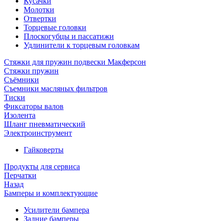
Кусачки
Молотки
Отвертки
Торцевые головки
Плоскогубцы и пассатижи
Удлинители к торцевым головкам
Стяжки для пружин подвески Макферсон
Стяжки пружин
Съёмники
Съемники масляных фильтров
Тиски
Фиксаторы валов
Изолента
Шланг пневматический
Электроинструмент
Гайковерты
Продукты для сервиса
Перчатки
Назад
Бамперы и комплектующие
Усилители бампера
Задние бамперы