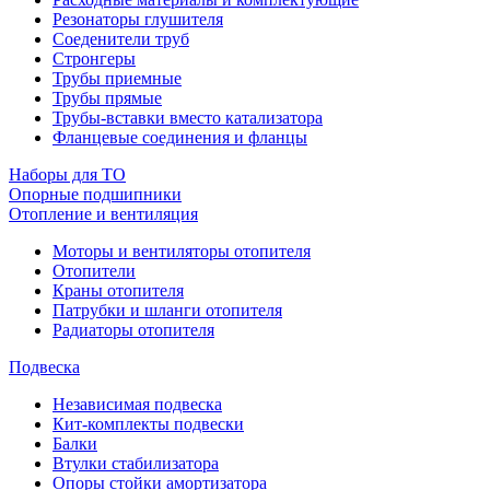
Резонаторы глушителя
Соеденители труб
Стронгеры
Трубы приемные
Трубы прямые
Трубы-вставки вместо катализатора
Фланцевые соединения и фланцы
Наборы для ТО
Опорные подшипники
Отопление и вентиляция
Моторы и вентиляторы отопителя
Отопители
Краны отопителя
Патрубки и шланги отопителя
Радиаторы отопителя
Подвеска
Независимая подвеска
Кит-комплекты подвески
Балки
Втулки стабилизатора
Опоры стойки амортизатора