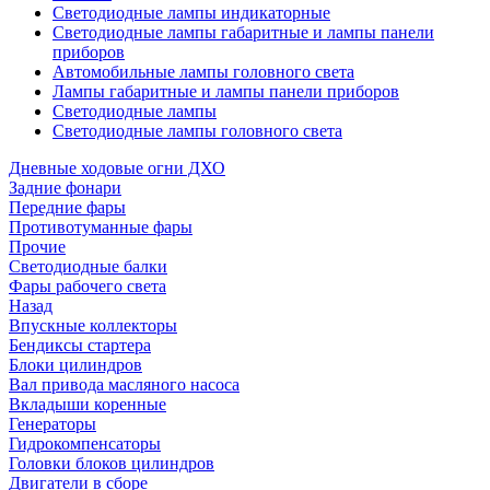
Светодиодные лампы индикаторные
Светодиодные лампы габаритные и лампы панели
приборов
Автомобильные лампы головного света
Лампы габаритные и лампы панели приборов
Светодиодные лампы
Светодиодные лампы головного света
Дневные ходовые огни ДХО
Задние фонари
Передние фары
Противотуманные фары
Прочие
Светодиодные балки
Фары рабочего света
Назад
Впускные коллекторы
Бендиксы стартера
Блоки цилиндров
Вал привода масляного насоса
Вкладыши коренные
Генераторы
Гидрокомпенсаторы
Головки блоков цилиндров
Двигатели в сборе