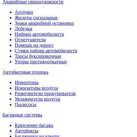
Аварийные принадлежности
Аптечки
Жилеты сигнальные
Знаки аварийной остановки
Лебедки
Наборы автомобилиста
Огнетушители
Помощь на дороге
Сумки набора автомобилиста
Тросы буксировочные
Упоры противооткатные
Автобытовая техника
Инверторы
Ионизаторы воздуха
Разветвители прикуривателя
Увлажнители воздуха
Пылесосы
Багажные системы
Крепление багажа
Автобоксы
Багажники на крышу