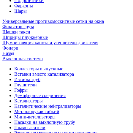
Подрозетники
Фаркопы
Шары
Универсальные противомоскитные сетки на окна
Фиксатор груза
Шашки такси
Шприцы плунжерные
Шумоизоляция капота и утеплители двигателя
Фонари
Назад
Выхлопная система
Коллекторы выпускные
Вставки вместо катализатора
Изгибы труб
Глушители
Гофры
Демпферные соединения
Катализаторы
Каталитические нейтрализаторы
Металлорукав гибкий
Мини-катализаторы
Насадки на выхлопную трубу
Пламегасители
Расходные материалы и комплектующие