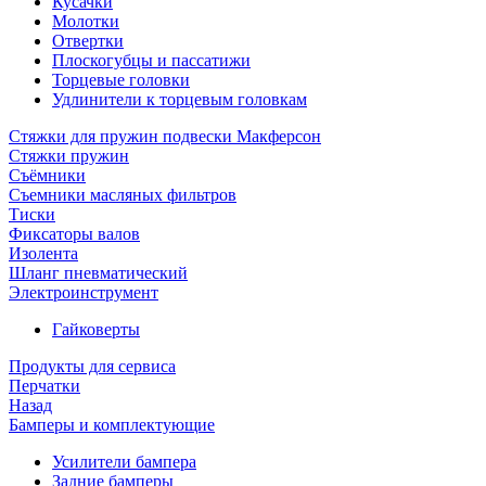
Кусачки
Молотки
Отвертки
Плоскогубцы и пассатижи
Торцевые головки
Удлинители к торцевым головкам
Стяжки для пружин подвески Макферсон
Стяжки пружин
Съёмники
Съемники масляных фильтров
Тиски
Фиксаторы валов
Изолента
Шланг пневматический
Электроинструмент
Гайковерты
Продукты для сервиса
Перчатки
Назад
Бамперы и комплектующие
Усилители бампера
Задние бамперы