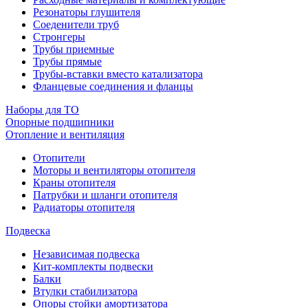
Резонаторы глушителя
Соеденители труб
Стронгеры
Трубы приемные
Трубы прямые
Трубы-вставки вместо катализатора
Фланцевые соединения и фланцы
Наборы для ТО
Опорные подшипники
Отопление и вентиляция
Отопители
Моторы и вентиляторы отопителя
Краны отопителя
Патрубки и шланги отопителя
Радиаторы отопителя
Подвеска
Независимая подвеска
Кит-комплекты подвески
Балки
Втулки стабилизатора
Опоры стойки амортизатора