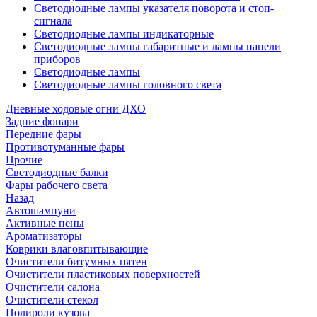
Светодиодные лампы указателя поворота и стоп-
сигнала
Светодиодные лампы индикаторные
Светодиодные лампы габаритные и лампы панели
приборов
Светодиодные лампы
Светодиодные лампы головного света
Дневные ходовые огни ДХО
Задние фонари
Передние фары
Противотуманные фары
Прочие
Светодиодные балки
Фары рабочего света
Назад
Автошампуни
Активные пены
Ароматизаторы
Коврики влаговпитывающие
Очистители битумных пятен
Очистители пластиковых поверхностей
Очистители салона
Очистители стекол
Полироли кузова