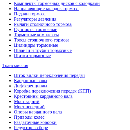
Комплекты тормозных дисков с колодками
Направляющие колодок тормоза
Педали тормоза
Регуляторы давления
Рычаги стояночного тормоза
Суппорты тормозные
Тормозные комплекты
Тросы стояночного тормоза
Цилиндры тормозные
Шланги и трубки тормозные
Щитки тормозные
Трансмиссия
Шток вилки переключения передач
Карданные валы
Дифференциалы
Коробка переключения передач (КПП)
Крестовины карданного вала
Мост задний
Мост передний
Опоры карданного вала
Приводы колес
Раздаточные коробки
Редуктор в сборе