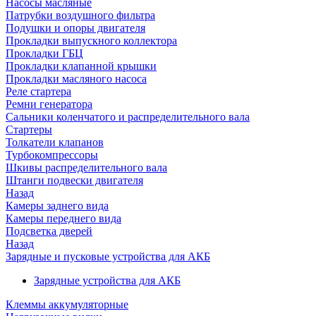
Насосы масляные
Патрубки воздушного фильтра
Подушки и опоры двигателя
Прокладки выпускного коллектора
Прокладки ГБЦ
Прокладки клапанной крышки
Прокладки масляного насоса
Реле стартера
Ремни генератора
Сальники коленчатого и распределительного вала
Стартеры
Толкатели клапанов
Турбокомпрессоры
Шкивы распределительного вала
Штанги подвески двигателя
Назад
Камеры заднего вида
Камеры переднего вида
Подсветка дверей
Назад
Зарядные и пусковые устройства для АКБ
Зарядные устройства для АКБ
Клеммы аккумуляторные