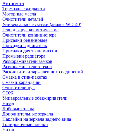
Антискотч
Тормозные жидкости
Моторные масла
Очистители деталей
Универсальные смазки (аналог WD-40)
Гели для рук косметические
Очистители кондиционера
Присадки бензиновые
Присадки в двигатель
Присадки для трансмиссии
Промывки радиатора
Размораживатели замков
Размораживатели стекол
Раскислители заржавевших соединений
Смазка в стик-пакетах
Смазки-карандаши
Очистители рук
СОЖ
Универсальные обезжириватели
Назад
Лобовые стекла
Дополнительные зеркала
Наклейки на зеркала заднего вида
Тонировочные пленки
Назад