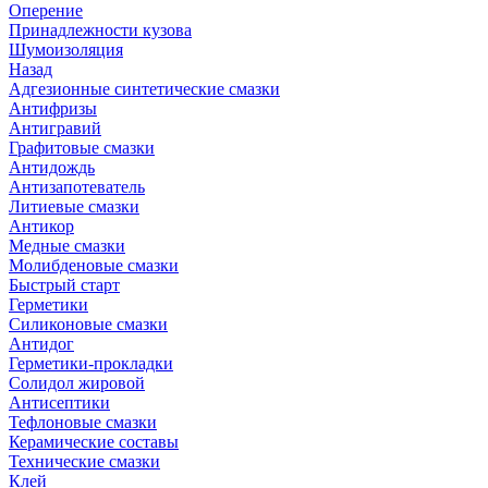
Оперение
Принадлежности кузова
Шумоизоляция
Назад
Адгезионные синтетические смазки
Антифризы
Антигравий
Графитовые смазки
Антидождь
Антизапотеватель
Литиевые смазки
Антикор
Медные смазки
Молибденовые смазки
Быстрый старт
Герметики
Силиконовые смазки
Антидог
Герметики-прокладки
Солидол жировой
Антисептики
Тефлоновые смазки
Керамические составы
Технические смазки
Клей