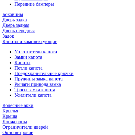
Передние бамперы
Боковины
Дверь задка
Дверь задняя
Дверь передняя
Задок
Капоты и комплектующие
Уплотнители капота
Замки капота
Капоты
Петли капота
Предохранительные крючки
Пружины замка капота
Рычаги привода замка
Тросы замка капота
Усилители капота
Колесные арки
Крылья
Крыша
Лонжероны
Ограничители дверей
Окно ветровое