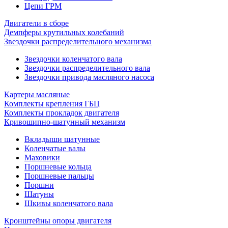
Цепи ГРМ
Двигатели в сборе
Демпферы крутильных колебаний
Звездочки распределительного механизма
Звездочки коленчатого вала
Звездочки распределительного вала
Звездочки привода масляного насоса
Картеры масляные
Комплекты крепления ГБЦ
Комплекты прокладок двигателя
Кривошипно-шатунный механизм
Вкладыши шатунные
Коленчатые валы
Маховики
Поршневые кольца
Поршневые пальцы
Поршни
Шатуны
Шкивы коленчатого вала
Кронштейны опоры двигателя