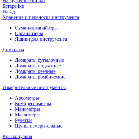
Нагрузочные вилки
Батарейки
Назад
Хранение и переноска инструмента
Сумки-органайзеры
Органайзеры
Ящики для инструмента
Домкраты
Домкраты бутылочные
Домкраты подкатные
Домкраты реечные
Домкраты ромбические
Измерительные инструменты
Ареометры
Компрессометры
Манометры
Масломеры
Рулетки
Щупы измерительные
Краскопульты