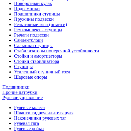
Поворотный кулак
Подрамники
Подшипники ступицы
Пружины подвески
Реактивные тяги (штанги)
Ремкомплекты ступицы
Рычаги подвески
Сайлентблоки
Сальники ступицы
Стабилизаторы поперечной устойчивости
Стойки и амортизаторы
Стойки стабилизатора
Ступицы
Усиленный ступичный узел
Шаровые опоры
Подшипники
Прочие патрубки
Рулевое управление
Рулевые колеса
Шланги гидроусилителя руля
Наконечники рулевых тяг
Рулевая тяга
Рулевые рейки