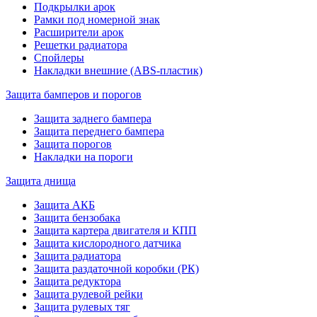
Подкрылки арок
Рамки под номерной знак
Расширители арок
Решетки радиатора
Спойлеры
Накладки внешние (ABS-пластик)
Защита бамперов и порогов
Защита заднего бампера
Защита переднего бампера
Защита порогов
Накладки на пороги
Защита днища
Защита АКБ
Защита бензобака
Защита картера двигателя и КПП
Защита кислородного датчика
Защита радиатора
Защита раздаточной коробки (РК)
Защита редуктора
Защита рулевой рейки
Защита рулевых тяг