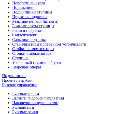
Поворотный кулак
Подрамники
Подшипники ступицы
Пружины подвески
Реактивные тяги (штанги)
Ремкомплекты ступицы
Рычаги подвески
Сайлентблоки
Сальники ступицы
Стабилизаторы поперечной устойчивости
Стойки и амортизаторы
Стойки стабилизатора
Ступицы
Усиленный ступичный узел
Шаровые опоры
Подшипники
Прочие патрубки
Рулевое управление
Рулевые колеса
Шланги гидроусилителя руля
Наконечники рулевых тяг
Рулевая тяга
Рулевые рейки