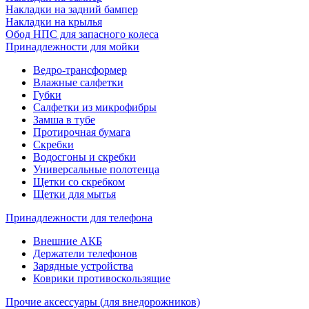
Накладки на задний бампер
Накладки на крылья
Обод НПС для запасного колеса
Принадлежности для мойки
Ведро-трансформер
Влажные салфетки
Губки
Салфетки из микрофибры
Замша в тубе
Протирочная бумага
Скребки
Водосгоны и скребки
Универсальные полотенца
Щетки со скребком
Щетки для мытья
Принадлежности для телефона
Внешние АКБ
Держатели телефонов
Зарядные устройства
Коврики противоскользящие
Прочие аксессуары (для внедорожников)