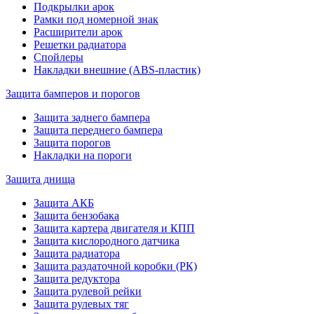
Подкрылки арок
Рамки под номерной знак
Расширители арок
Решетки радиатора
Спойлеры
Накладки внешние (ABS-пластик)
Защита бамперов и порогов
Защита заднего бампера
Защита переднего бампера
Защита порогов
Накладки на пороги
Защита днища
Защита АКБ
Защита бензобака
Защита картера двигателя и КПП
Защита кислородного датчика
Защита радиатора
Защита раздаточной коробки (РК)
Защита редуктора
Защита рулевой рейки
Защита рулевых тяг