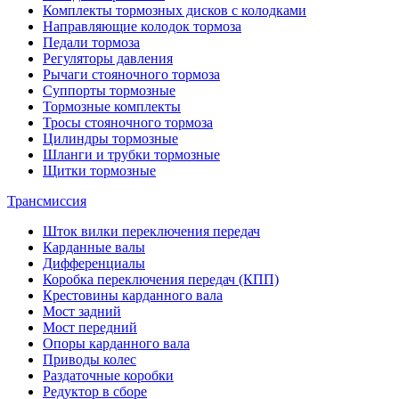
Комплекты тормозных дисков с колодками
Направляющие колодок тормоза
Педали тормоза
Регуляторы давления
Рычаги стояночного тормоза
Суппорты тормозные
Тормозные комплекты
Тросы стояночного тормоза
Цилиндры тормозные
Шланги и трубки тормозные
Щитки тормозные
Трансмиссия
Шток вилки переключения передач
Карданные валы
Дифференциалы
Коробка переключения передач (КПП)
Крестовины карданного вала
Мост задний
Мост передний
Опоры карданного вала
Приводы колес
Раздаточные коробки
Редуктор в сборе