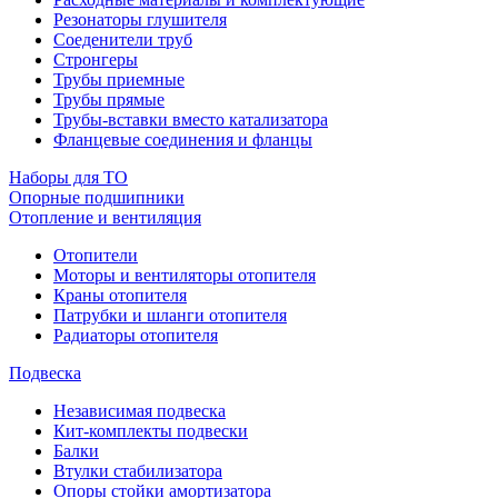
Резонаторы глушителя
Соеденители труб
Стронгеры
Трубы приемные
Трубы прямые
Трубы-вставки вместо катализатора
Фланцевые соединения и фланцы
Наборы для ТО
Опорные подшипники
Отопление и вентиляция
Отопители
Моторы и вентиляторы отопителя
Краны отопителя
Патрубки и шланги отопителя
Радиаторы отопителя
Подвеска
Независимая подвеска
Кит-комплекты подвески
Балки
Втулки стабилизатора
Опоры стойки амортизатора