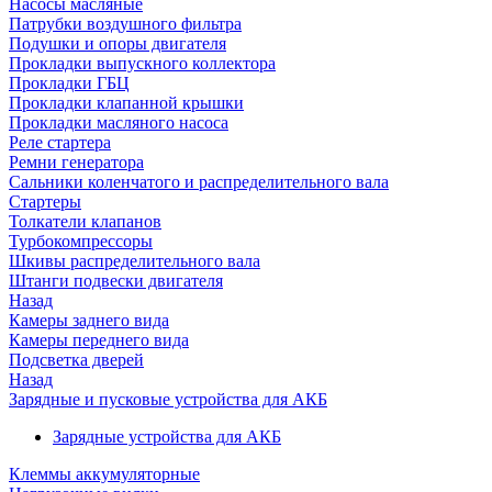
Насосы масляные
Патрубки воздушного фильтра
Подушки и опоры двигателя
Прокладки выпускного коллектора
Прокладки ГБЦ
Прокладки клапанной крышки
Прокладки масляного насоса
Реле стартера
Ремни генератора
Сальники коленчатого и распределительного вала
Стартеры
Толкатели клапанов
Турбокомпрессоры
Шкивы распределительного вала
Штанги подвески двигателя
Назад
Камеры заднего вида
Камеры переднего вида
Подсветка дверей
Назад
Зарядные и пусковые устройства для АКБ
Зарядные устройства для АКБ
Клеммы аккумуляторные