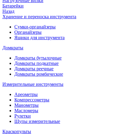
Нагрузочные вилки
Батарейки
Назад
Хранение и переноска инструмента
Сумки-органайзеры
Органайзеры
Ящики для инструмента
Домкраты
Домкраты бутылочные
Домкраты подкатные
Домкраты реечные
Домкраты ромбические
Измерительные инструменты
Ареометры
Компрессометры
Манометры
Масломеры
Рулетки
Щупы измерительные
Краскопульты