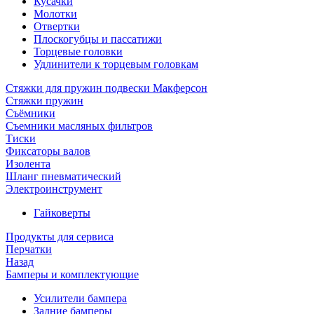
Кусачки
Молотки
Отвертки
Плоскогубцы и пассатижи
Торцевые головки
Удлинители к торцевым головкам
Стяжки для пружин подвески Макферсон
Стяжки пружин
Съёмники
Съемники масляных фильтров
Тиски
Фиксаторы валов
Изолента
Шланг пневматический
Электроинструмент
Гайковерты
Продукты для сервиса
Перчатки
Назад
Бамперы и комплектующие
Усилители бампера
Задние бамперы