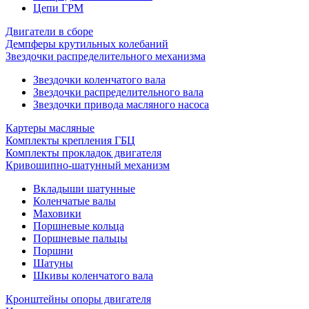
Цепи ГРМ
Двигатели в сборе
Демпферы крутильных колебаний
Звездочки распределительного механизма
Звездочки коленчатого вала
Звездочки распределительного вала
Звездочки привода масляного насоса
Картеры масляные
Комплекты крепления ГБЦ
Комплекты прокладок двигателя
Кривошипно-шатунный механизм
Вкладыши шатунные
Коленчатые валы
Маховики
Поршневые кольца
Поршневые пальцы
Поршни
Шатуны
Шкивы коленчатого вала
Кронштейны опоры двигателя