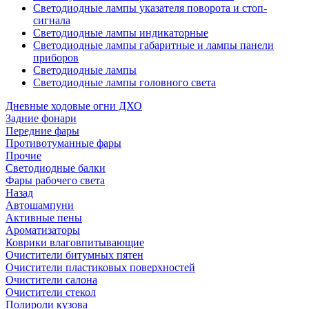
Светодиодные лампы указателя поворота и стоп-
сигнала
Светодиодные лампы индикаторные
Светодиодные лампы габаритные и лампы панели
приборов
Светодиодные лампы
Светодиодные лампы головного света
Дневные ходовые огни ДХО
Задние фонари
Передние фары
Противотуманные фары
Прочие
Светодиодные балки
Фары рабочего света
Назад
Автошампуни
Активные пены
Ароматизаторы
Коврики влаговпитывающие
Очистители битумных пятен
Очистители пластиковых поверхностей
Очистители салона
Очистители стекол
Полироли кузова