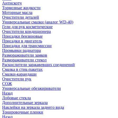
Антискотч
Тормозные жидкости
Моторные масла
Очистители деталей
Универсальные смазки (аналог WD-40)
Гели для рук косметические
Очистители кондиционера
Присадки бензиновые
Присадки в двигатель
Присадки для трансмиссии
Промывки радиатора
Размораживатели замков
Размораживатели стекол
Раскислители заржавевших соединений
Смазка в стик-пакетах
Смазки-карандаши
Очистители рук
СОЖ
Универсальные обезжириватели
Назад
Лобовые стекла
Дополнительные зеркала
Наклейки на зеркала заднего вида
Тонировочные пленки
Назад