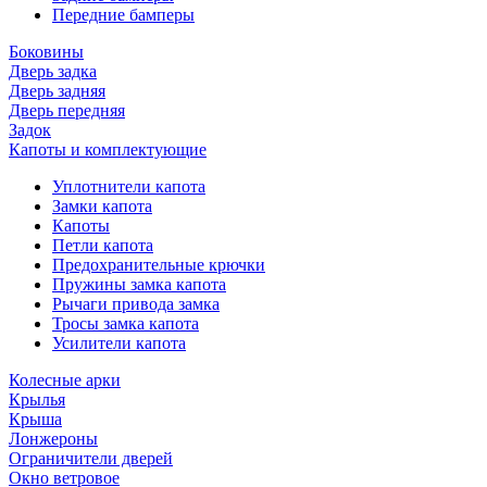
Передние бамперы
Боковины
Дверь задка
Дверь задняя
Дверь передняя
Задок
Капоты и комплектующие
Уплотнители капота
Замки капота
Капоты
Петли капота
Предохранительные крючки
Пружины замка капота
Рычаги привода замка
Тросы замка капота
Усилители капота
Колесные арки
Крылья
Крыша
Лонжероны
Ограничители дверей
Окно ветровое