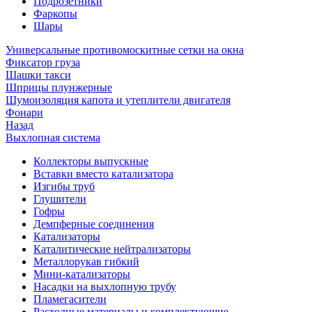
Подрозетники
Фаркопы
Шары
Универсальные противомоскитные сетки на окна
Фиксатор груза
Шашки такси
Шприцы плунжерные
Шумоизоляция капота и утеплители двигателя
Фонари
Назад
Выхлопная система
Коллекторы выпускные
Вставки вместо катализатора
Изгибы труб
Глушители
Гофры
Демпферные соединения
Катализаторы
Каталитические нейтрализаторы
Металлорукав гибкий
Мини-катализаторы
Насадки на выхлопную трубу
Пламегасители
Расходные материалы и комплектующие