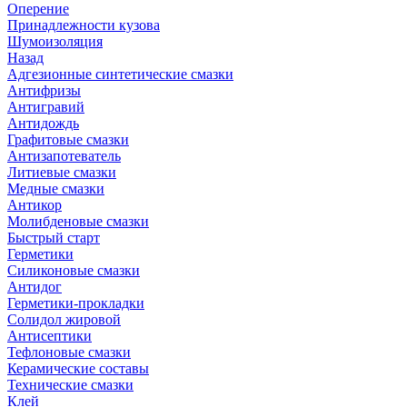
Оперение
Принадлежности кузова
Шумоизоляция
Назад
Адгезионные синтетические смазки
Антифризы
Антигравий
Антидождь
Графитовые смазки
Антизапотеватель
Литиевые смазки
Медные смазки
Антикор
Молибденовые смазки
Быстрый старт
Герметики
Силиконовые смазки
Антидог
Герметики-прокладки
Солидол жировой
Антисептики
Тефлоновые смазки
Керамические составы
Технические смазки
Клей