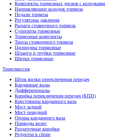
Комплекты тормозных дисков с колодками
Направляющие колодок тормоза
Педали тормоза
Регуляторы давления
Рычаги стояночного тормоза
Суппорты тормозные
Тормозные комплекты
Тросы стояночного тормоза
Цилиндры тормозные
Шланги и трубки тормозные
Щитки тормозные
Трансмиссия
Шток вилки переключения передач
Карданные валы
Дифференциалы
Коробка переключения передач (КПП)
Крестовины карданного вала
Мост задний
Мост передний
Опоры карданного вала
Приводы колес
Раздаточные коробки
Редуктор в сборе