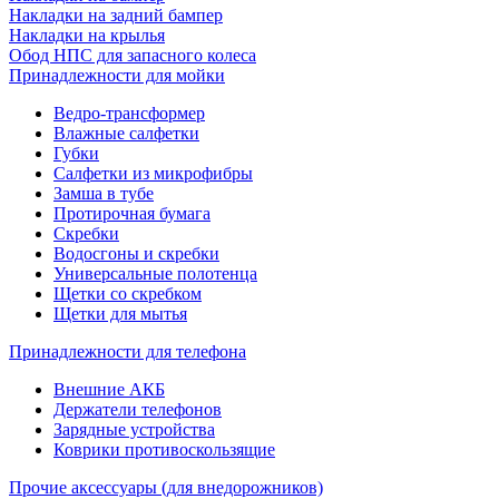
Накладки на задний бампер
Накладки на крылья
Обод НПС для запасного колеса
Принадлежности для мойки
Ведро-трансформер
Влажные салфетки
Губки
Салфетки из микрофибры
Замша в тубе
Протирочная бумага
Скребки
Водосгоны и скребки
Универсальные полотенца
Щетки со скребком
Щетки для мытья
Принадлежности для телефона
Внешние АКБ
Держатели телефонов
Зарядные устройства
Коврики противоскользящие
Прочие аксессуары (для внедорожников)