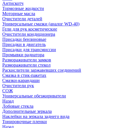
Антискотч
Тормозные жидкости
Моторные масла
Очистители деталей
Универсальные смазки (аналог WD-40)
Гели для рук косметические
Очистители кондиционера
Присадки бензиновые
Присадки в двигатель
Присадки для трансмиссии
Промывки радиатора
Размораживатели замков
Размораживатели стекол
Раскислители заржавевших соединений
Смазка в стик-пакетах
Смазки-карандаши
Очистители рук
СОЖ
Универсальные обезжириватели
Назад
Лобовые стекла
Дополнительные зеркала
Наклейки на зеркала заднего вида
Тонировочные пленки
Назад