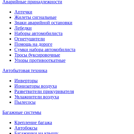
Аварийные принадлежности
Аптечки
Жилеты сигнальные
Знаки аварийной остановки
Лебедки
Наборы автомобилиста
Огнетушители
Помощь на дороге
Сумки набора автомобилиста
Тросы буксировочные
Упоры противооткатные
Автобытовая техника
Инверторы
Ионизаторы воздуха
Разветвители прикуривателя
Увлажнители воздуха
Пылесосы
Багажные системы
Крепление багажа
Автобоксы
Багажники на крышу