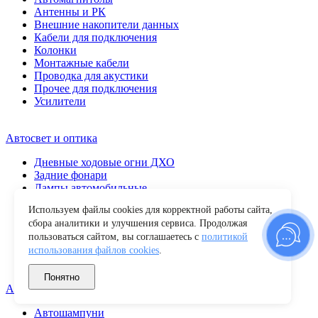
Антенны и РК
Внешние накопители данных
Кабели для подключения
Колонки
Монтажные кабели
Проводка для акустики
Прочее для подключения
Усилители
Автосвет и оптика
Дневные ходовые огни ДХО
Задние фонари
Лампы автомобильные
Передние фары
Используем файлы cookies для корректной работы сайта,
Повторители поворота
сбора аналитики и улучшения сервиса. Продолжая
Противотуманные фары
пользоваться сайтом, вы соглашаетесь с
политикой
Прочие
использования файлов cookies
.
Светодиодные балки
Фары рабочего света
Понятно
Автохимия и уход
Автошампуни