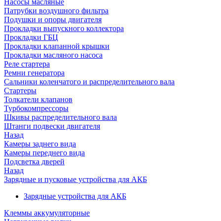
Насосы масляные
Патрубки воздушного фильтра
Подушки и опоры двигателя
Прокладки выпускного коллектора
Прокладки ГБЦ
Прокладки клапанной крышки
Прокладки масляного насоса
Реле стартера
Ремни генератора
Сальники коленчатого и распределительного вала
Стартеры
Толкатели клапанов
Турбокомпрессоры
Шкивы распределительного вала
Штанги подвески двигателя
Назад
Камеры заднего вида
Камеры переднего вида
Подсветка дверей
Назад
Зарядные и пусковые устройства для АКБ
Зарядные устройства для АКБ
Клеммы аккумуляторные