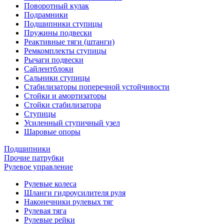
Поворотный кулак
Подрамники
Подшипники ступицы
Пружины подвески
Реактивные тяги (штанги)
Ремкомплекты ступицы
Рычаги подвески
Сайлентблоки
Сальники ступицы
Стабилизаторы поперечной устойчивости
Стойки и амортизаторы
Стойки стабилизатора
Ступицы
Усиленный ступичный узел
Шаровые опоры
Подшипники
Прочие патрубки
Рулевое управление
Рулевые колеса
Шланги гидроусилителя руля
Наконечники рулевых тяг
Рулевая тяга
Рулевые рейки