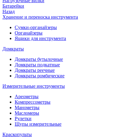
Нагрузочные вилки
Батарейки
Назад
Хранение и переноска инструмента
Сумки-органайзеры
Органайзеры
Ящики для инструмента
Домкраты
Домкраты бутылочные
Домкраты подкатные
Домкраты реечные
Домкраты ромбические
Измерительные инструменты
Ареометры
Компрессометры
Манометры
Масломеры
Рулетки
Щупы измерительные
Краскопульты