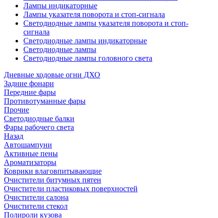
Лампы индикаторные
Лампы указателя поворота и стоп-сигнала
Светодиодные лампы указателя поворота и стоп-
сигнала
Светодиодные лампы индикаторные
Светодиодные лампы
Светодиодные лампы головного света
Дневные ходовые огни ДХО
Задние фонари
Передние фары
Противотуманные фары
Прочие
Светодиодные балки
Фары рабочего света
Назад
Автошампуни
Активные пены
Ароматизаторы
Коврики влаговпитывающие
Очистители битумных пятен
Очистители пластиковых поверхностей
Очистители салона
Очистители стекол
Полироли кузова