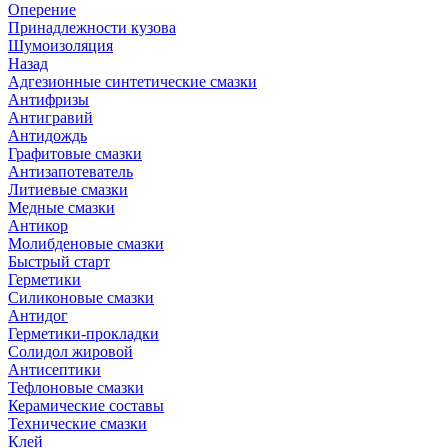
Оперение
Принадлежности кузова
Шумоизоляция
Назад
Адгезионные синтетические смазки
Антифризы
Антигравий
Антидождь
Графитовые смазки
Антизапотеватель
Литиевые смазки
Медные смазки
Антикор
Молибденовые смазки
Быстрый старт
Герметики
Силиконовые смазки
Антидог
Герметики-прокладки
Солидол жировой
Антисептики
Тефлоновые смазки
Керамические составы
Технические смазки
Клей