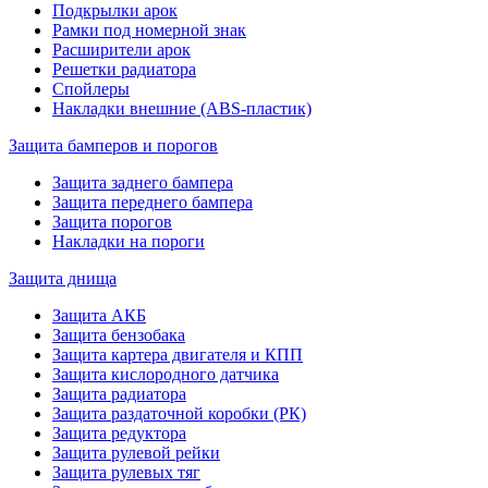
Подкрылки арок
Рамки под номерной знак
Расширители арок
Решетки радиатора
Спойлеры
Накладки внешние (ABS-пластик)
Защита бамперов и порогов
Защита заднего бампера
Защита переднего бампера
Защита порогов
Накладки на пороги
Защита днища
Защита АКБ
Защита бензобака
Защита картера двигателя и КПП
Защита кислородного датчика
Защита радиатора
Защита раздаточной коробки (РК)
Защита редуктора
Защита рулевой рейки
Защита рулевых тяг