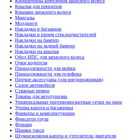
Кронштейны крепления запасного колеса
Крылья для прицепов
Крышки запасного колеса
Мангалы
Молдинги
Накладки в багажник
Накладки в проем стеклоочистителей
Накладки на бампер
Накладки на задний бампер
Накладки на крылья
Обод НПС для запасного колеса
Очки водителя
Принадлежности для мойки
Принадлежности для телефона
Прочие аксессуары (для внедорожников)
Салон автомобиля
Стяжные ремни
Товары для автотуризма
Универсальные противомоскитные сетки на окна
Упоры капота и багажника
Фаркопы и комплектующие
Фиксатор груза
Фонари
Шашки такси
Шумоизоляция капота и утеплители двигателя