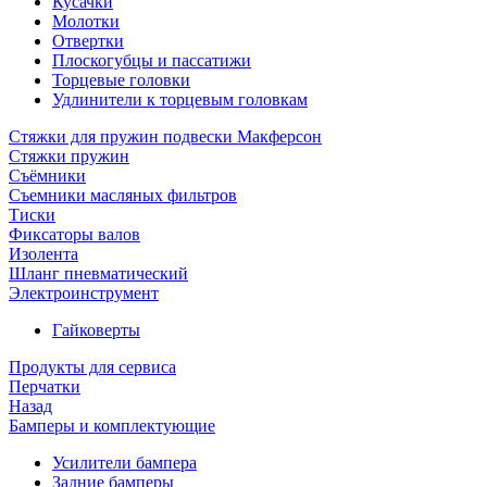
Кусачки
Молотки
Отвертки
Плоскогубцы и пассатижи
Торцевые головки
Удлинители к торцевым головкам
Стяжки для пружин подвески Макферсон
Стяжки пружин
Съёмники
Съемники масляных фильтров
Тиски
Фиксаторы валов
Изолента
Шланг пневматический
Электроинструмент
Гайковерты
Продукты для сервиса
Перчатки
Назад
Бамперы и комплектующие
Усилители бампера
Задние бамперы