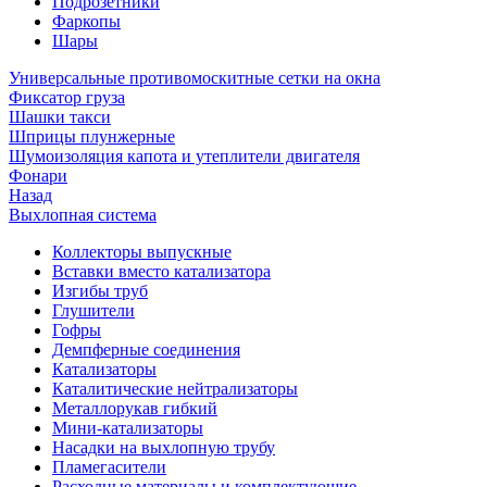
Подрозетники
Фаркопы
Шары
Универсальные противомоскитные сетки на окна
Фиксатор груза
Шашки такси
Шприцы плунжерные
Шумоизоляция капота и утеплители двигателя
Фонари
Назад
Выхлопная система
Коллекторы выпускные
Вставки вместо катализатора
Изгибы труб
Глушители
Гофры
Демпферные соединения
Катализаторы
Каталитические нейтрализаторы
Металлорукав гибкий
Мини-катализаторы
Насадки на выхлопную трубу
Пламегасители
Расходные материалы и комплектующие