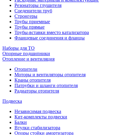
Резонаторы глушителя
Соеденители труб
Стронгеры
Трубы приемные
Трубы прямые
Трубы-вставки вместо катализатора
Фланцевые соединения и фланцы
Наборы для ТО
Опорные подшипники
Отопление и вентиляция
Отопители
Моторы и вентиляторы отопителя
Краны отопителя
Патрубки и шланги отопителя
Радиаторы отопителя
Подвеска
Независимая подвеска
Кит-комплекты подвески
Балки
Втулки стабилизатора
Опоры стойки амортизатора