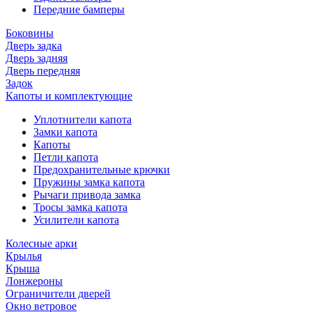
Передние бамперы
Боковины
Дверь задка
Дверь задняя
Дверь передняя
Задок
Капоты и комплектующие
Уплотнители капота
Замки капота
Капоты
Петли капота
Предохранительные крючки
Пружины замка капота
Рычаги привода замка
Тросы замка капота
Усилители капота
Колесные арки
Крылья
Крыша
Лонжероны
Ограничители дверей
Окно ветровое