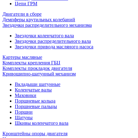
Цепи ГРМ
Двигатели в сборе
Демпферы крутильных колебаний
Звездочки распределительного механизма
Звездочки коленчатого вала
Звездочки распределительного вала
Звездочки привода масляного насоса
Картеры масляные
Комплекты крепления ГБЦ
Комплекты прокладок двигателя
Кривошипно-шатунный механизм
Вкладыши шатунные
Коленчатые валы
Маховики
Поршневые кольца
Поршневые пальцы
Поршни
Шатуны
Шкивы коленчатого вала
Кронштейны опоры двигателя