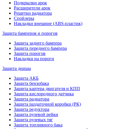
Подкрылки арок
Расширители арок
Решетки радиатора
Спойлеры
Накладки внешние (ABS-пластик)
Защита бамперов и порогов
Защита заднего бампера
Защита переднего бампера
Защита порогов
Накладки на пороги
Защита днища
Защита АКБ
Защита бензобака
Защита картера двигателя и КПП
Защита кислородного датчика
Защита радиатора
Защита раздаточной коробки (РК)
Защита редуктора
Защита рулевой рейки
Защита рулевых тяг
Защита топливного бака