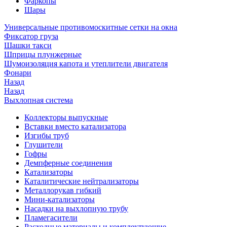
Фаркопы
Шары
Универсальные противомоскитные сетки на окна
Фиксатор груза
Шашки такси
Шприцы плунжерные
Шумоизоляция капота и утеплители двигателя
Фонари
Назад
Назад
Выхлопная система
Коллекторы выпускные
Вставки вместо катализатора
Изгибы труб
Глушители
Гофры
Демпферные соединения
Катализаторы
Каталитические нейтрализаторы
Металлорукав гибкий
Мини-катализаторы
Насадки на выхлопную трубу
Пламегасители
Расходные материалы и комплектующие