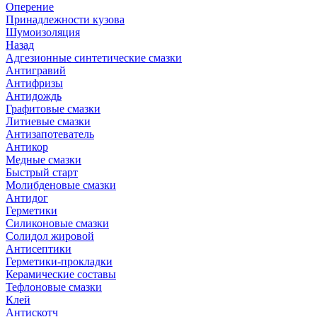
Оперение
Принадлежности кузова
Шумоизоляция
Назад
Адгезионные синтетические смазки
Антигравий
Антифризы
Антидождь
Графитовые смазки
Литиевые смазки
Антизапотеватель
Антикор
Медные смазки
Быстрый старт
Молибденовые смазки
Антидог
Герметики
Силиконовые смазки
Солидол жировой
Антисептики
Герметики-прокладки
Керамические составы
Тефлоновые смазки
Клей
Антискотч