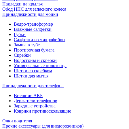
Накладки на крылья
Обод НПС для запасного колеса
Принадлежности для мойки
Ведро-трансформер
Влажные салфетки
Губки
Салфетки из микрофибры
Замша в тубе
Протирочная бумага
Скребки
Водосгоны и скребки
Универсальные полотенца
Щетки со скребком
Щетки для мытья
Принадлежности для телефона
Внешние АКБ
Держатели телефонов
Зарядные устройства
Коврики противоскользящие
Очки водителя
Прочие аксессуары (для внедорожников)