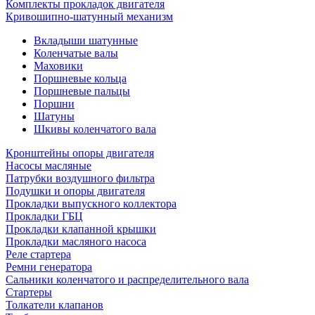
Комплекты прокладок двигателя
Кривошипно-шатунный механизм
Вкладыши шатунные
Коленчатые валы
Маховики
Поршневые кольца
Поршневые пальцы
Поршни
Шатуны
Шкивы коленчатого вала
Кронштейны опоры двигателя
Насосы масляные
Патрубки воздушного фильтра
Подушки и опоры двигателя
Прокладки выпускного коллектора
Прокладки ГБЦ
Прокладки клапанной крышки
Прокладки масляного насоса
Реле стартера
Ремни генератора
Сальники коленчатого и распределительного вала
Стартеры
Толкатели клапанов