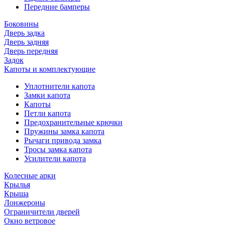
Передние бамперы
Боковины
Дверь задка
Дверь задняя
Дверь передняя
Задок
Капоты и комплектующие
Уплотнители капота
Замки капота
Капоты
Петли капота
Предохранительные крючки
Пружины замка капота
Рычаги привода замка
Тросы замка капота
Усилители капота
Колесные арки
Крылья
Крыша
Лонжероны
Ограничители дверей
Окно ветровое