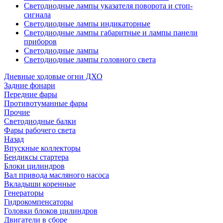
Светодиодные лампы указателя поворота и стоп-
сигнала
Светодиодные лампы индикаторные
Светодиодные лампы габаритные и лампы панели
приборов
Светодиодные лампы
Светодиодные лампы головного света
Дневные ходовые огни ДХО
Задние фонари
Передние фары
Противотуманные фары
Прочие
Светодиодные балки
Фары рабочего света
Назад
Впускные коллекторы
Бендиксы стартера
Блоки цилиндров
Вал привода масляного насоса
Вкладыши коренные
Генераторы
Гидрокомпенсаторы
Головки блоков цилиндров
Двигатели в сборе