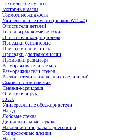
Технические смазки
Моторные масла
Тормозные жидкости
Универсальные смазки (аналог WD-40)
Очистители деталей
Гели для рук косметические
Очистители кондиционера
Присадки бензиновые
Присадки в двигатель
Присадки для трансмиссии
Промывки радиатора
Размораживатели замков
Размораживатели стекол
Раскислители заржавевших соединений
Смазка в стик-пакетах
Смазки-карандаши
Очистители рук
СОЖ
Универсальные обезжириватели
Назад
Лобовые стекла
Дополнительные зеркала
Наклейки на зеркала заднего вида
Тонировочные пленки
Назад