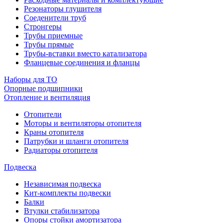
Резонаторы глушителя
Соеденители труб
Стронгеры
Трубы приемные
Трубы прямые
Трубы-вставки вместо катализатора
Фланцевые соединения и фланцы
Наборы для ТО
Опорные подшипники
Отопление и вентиляция
Отопители
Моторы и вентиляторы отопителя
Краны отопителя
Патрубки и шланги отопителя
Радиаторы отопителя
Подвеска
Независимая подвеска
Кит-комплекты подвески
Балки
Втулки стабилизатора
Опоры стойки амортизатора