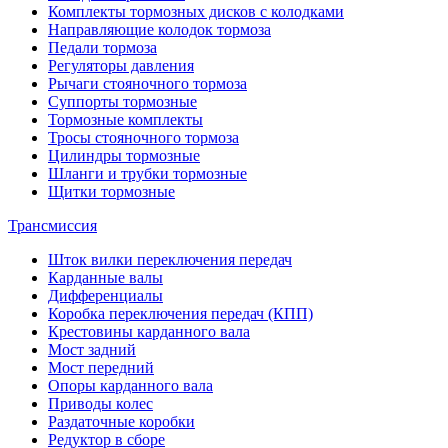
Комплекты тормозных дисков с колодками
Направляющие колодок тормоза
Педали тормоза
Регуляторы давления
Рычаги стояночного тормоза
Суппорты тормозные
Тормозные комплекты
Тросы стояночного тормоза
Цилиндры тормозные
Шланги и трубки тормозные
Щитки тормозные
Трансмиссия
Шток вилки переключения передач
Карданные валы
Дифференциалы
Коробка переключения передач (КПП)
Крестовины карданного вала
Мост задний
Мост передний
Опоры карданного вала
Приводы колес
Раздаточные коробки
Редуктор в сборе