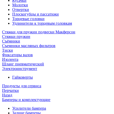
Кусачки
Молотки
Отвертки
Плоскогубцы и пассатижи
Торцевые головки
Удлинители к торцевым головкам
Стяжки для пружин подвески Макферсон
Стяжки пружин
Съёмники
Съемники масляных фильтров
Тиски
Фиксаторы валов
Изолента
Шланг пневматический
Электроинструмент
Гайковерты
Продукты для сервиса
Перчатки
Назад
Бамперы и комплектующие
Усилители бампера
Задние бамперы