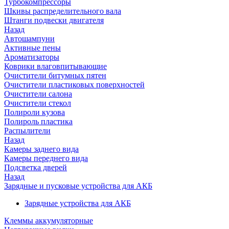
Турбокомпрессоры
Шкивы распределительного вала
Штанги подвески двигателя
Назад
Автошампуни
Активные пены
Ароматизаторы
Коврики влаговпитывающие
Очистители битумных пятен
Очистители пластиковых поверхностей
Очистители салона
Очистители стекол
Полироли кузова
Полироль пластика
Распылители
Назад
Камеры заднего вида
Камеры переднего вида
Подсветка дверей
Назад
Зарядные и пусковые устройства для АКБ
Зарядные устройства для АКБ
Клеммы аккумуляторные