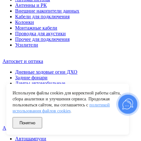
Антенны и РК
Внешние накопители данных
Кабели для подключения
Колонки
Монтажные кабели
Проводка для акустики
Прочее для подключения
Усилители
Автосвет и оптика
Дневные ходовые огни ДХО
Задние фонари
Лампы автомобильные
Передние фары
Используем файлы cookies для корректной работы сайта,
Повторители поворота
сбора аналитики и улучшения сервиса. Продолжая
Противотуманные фары
пользоваться сайтом, вы соглашаетесь с
политикой
Прочие
использования файлов cookies
.
Светодиодные балки
Фары рабочего света
Понятно
Автохимия и уход
Автошампуни