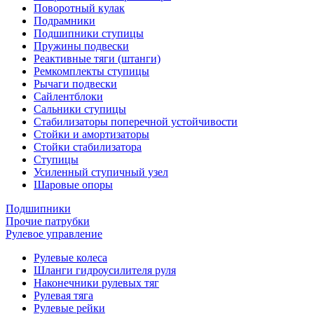
Поворотный кулак
Подрамники
Подшипники ступицы
Пружины подвески
Реактивные тяги (штанги)
Ремкомплекты ступицы
Рычаги подвески
Сайлентблоки
Сальники ступицы
Стабилизаторы поперечной устойчивости
Стойки и амортизаторы
Стойки стабилизатора
Ступицы
Усиленный ступичный узел
Шаровые опоры
Подшипники
Прочие патрубки
Рулевое управление
Рулевые колеса
Шланги гидроусилителя руля
Наконечники рулевых тяг
Рулевая тяга
Рулевые рейки