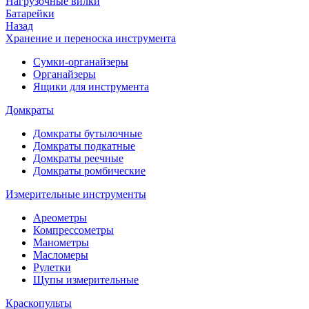
Нагрузочные вилки
Батарейки
Назад
Хранение и переноска инструмента
Сумки-органайзеры
Органайзеры
Ящики для инструмента
Домкраты
Домкраты бутылочные
Домкраты подкатные
Домкраты реечные
Домкраты ромбические
Измерительные инструменты
Ареометры
Компрессометры
Манометры
Масломеры
Рулетки
Щупы измерительные
Краскопульты