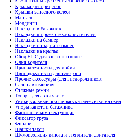
Кронштейны крепления запасного колеса
Крылья для прицепов
Крышки запасного колеса
Мангалы
Молдинги
Накладки в багажник
Накладки в проем стеклоочистителей
Накладки на бампер
Накладки на задний бампер
Накладки на крылья
Обод НПС для запасного колеса
Очки водителя
Принадлежности для мойки
Принадлежности для телефона
Прочие аксессуары (для внедорожников)
Салон автомобиля
Стяжные ремни
Товары для автотуризма
Универсальные противомоскитные сетки на окна
Упоры капота и багажника
Фаркопы и комплектующие
Фиксатор груза
Фонари
Шашки такси
Шумоизоляция капота и утеплители двигателя