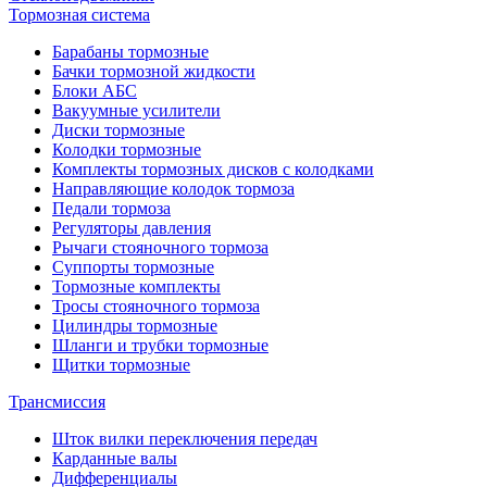
Тормозная система
Барабаны тормозные
Бачки тормозной жидкости
Блоки АБС
Вакуумные усилители
Диски тормозные
Колодки тормозные
Комплекты тормозных дисков с колодками
Направляющие колодок тормоза
Педали тормоза
Регуляторы давления
Рычаги стояночного тормоза
Суппорты тормозные
Тормозные комплекты
Тросы стояночного тормоза
Цилиндры тормозные
Шланги и трубки тормозные
Щитки тормозные
Трансмиссия
Шток вилки переключения передач
Карданные валы
Дифференциалы