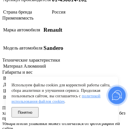
Страна бренда
Россия
Применяемость
Renault
Марка автомобиля
Sandero
Модель автомобиля
Технические характеристики
Материал
Алюминий
Габариты и вес
Вес
0.460 кг
Длина
92 см
Используем файлы cookies для корректной работы сайта,
Ширина
21 см
сбора аналитики и улучшения сервиса. Продолжая
пользоваться сайтом, вы соглашаетесь с
политикой
Высота
7 см
использования файлов cookies
.
Производитель оставляет за собой право изменять
Понятно
характеристики товара, его внешний вид и комплектацию без
предварительного уведомления продавца. Внешний вид
товара и/или упаковки может отличаться от фотографии на
сайте.