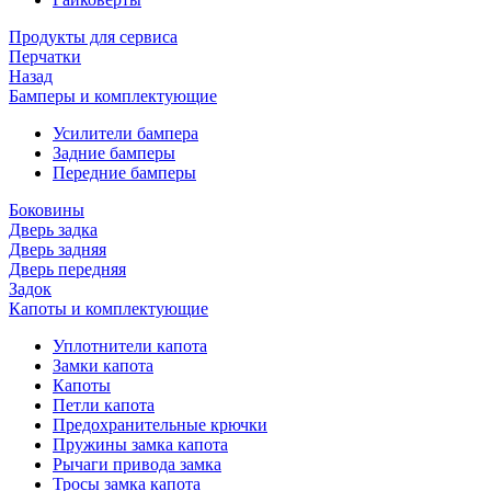
Продукты для сервиса
Перчатки
Назад
Бамперы и комплектующие
Усилители бампера
Задние бамперы
Передние бамперы
Боковины
Дверь задка
Дверь задняя
Дверь передняя
Задок
Капоты и комплектующие
Уплотнители капота
Замки капота
Капоты
Петли капота
Предохранительные крючки
Пружины замка капота
Рычаги привода замка
Тросы замка капота