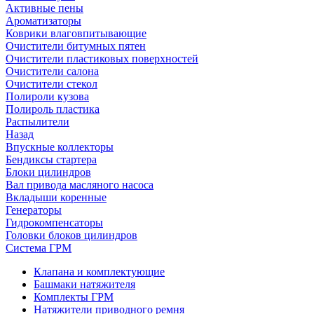
Активные пены
Ароматизаторы
Коврики влаговпитывающие
Очистители битумных пятен
Очистители пластиковых поверхностей
Очистители салона
Очистители стекол
Полироли кузова
Полироль пластика
Распылители
Назад
Впускные коллекторы
Бендиксы стартера
Блоки цилиндров
Вал привода масляного насоса
Вкладыши коренные
Генераторы
Гидрокомпенсаторы
Головки блоков цилиндров
Система ГРМ
Клапана и комплектующие
Башмаки натяжителя
Комплекты ГРМ
Натяжители приводного ремня