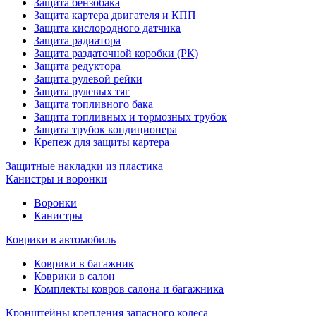
Защита бензобака
Защита картера двигателя и КПП
Защита кислородного датчика
Защита радиатора
Защита раздаточной коробки (РК)
Защита редуктора
Защита рулевой рейки
Защита рулевых тяг
Защита топливного бака
Защита топливных и тормозных трубок
Защита трубок кондиционера
Крепеж для защиты картера
Защитные накладки из пластика
Канистры и воронки
Воронки
Канистры
Коврики в автомобиль
Коврики в багажник
Коврики в салон
Комплекты ковров салона и багажника
Кронштейны крепления запасного колеса