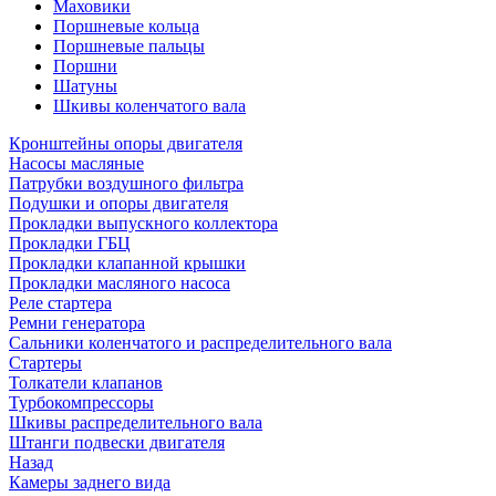
Маховики
Поршневые кольца
Поршневые пальцы
Поршни
Шатуны
Шкивы коленчатого вала
Кронштейны опоры двигателя
Насосы масляные
Патрубки воздушного фильтра
Подушки и опоры двигателя
Прокладки выпускного коллектора
Прокладки ГБЦ
Прокладки клапанной крышки
Прокладки масляного насоса
Реле стартера
Ремни генератора
Сальники коленчатого и распределительного вала
Стартеры
Толкатели клапанов
Турбокомпрессоры
Шкивы распределительного вала
Штанги подвески двигателя
Назад
Камеры заднего вида