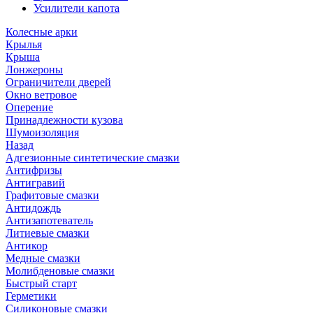
Усилители капота
Колесные арки
Крылья
Крыша
Лонжероны
Ограничители дверей
Окно ветровое
Оперение
Принадлежности кузова
Шумоизоляция
Назад
Адгезионные синтетические смазки
Антифризы
Антигравий
Графитовые смазки
Антидождь
Антизапотеватель
Литиевые смазки
Антикор
Медные смазки
Молибденовые смазки
Быстрый старт
Герметики
Силиконовые смазки