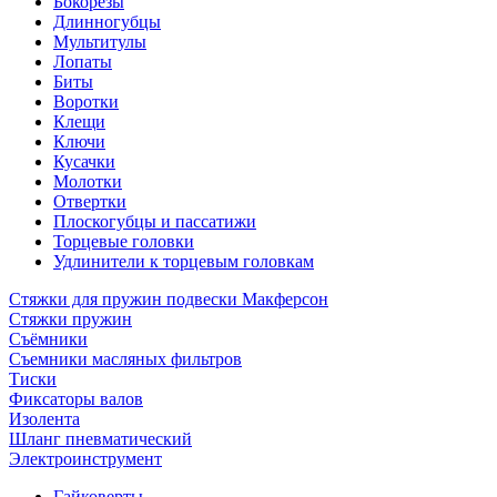
Бокорезы
Длинногубцы
Мультитулы
Лопаты
Биты
Воротки
Клещи
Ключи
Кусачки
Молотки
Отвертки
Плоскогубцы и пассатижи
Торцевые головки
Удлинители к торцевым головкам
Стяжки для пружин подвески Макферсон
Стяжки пружин
Съёмники
Съемники масляных фильтров
Тиски
Фиксаторы валов
Изолента
Шланг пневматический
Электроинструмент
Гайковерты