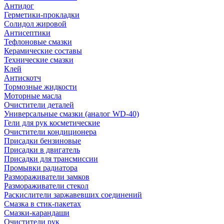
Антидог
Герметики-прокладки
Солидол жировой
Антисептики
Тефлоновые смазки
Керамические составы
Технические смазки
Клей
Антискотч
Тормозные жидкости
Моторные масла
Очистители деталей
Универсальные смазки (аналог WD-40)
Гели для рук косметические
Очистители кондиционера
Присадки бензиновые
Присадки в двигатель
Присадки для трансмиссии
Промывки радиатора
Размораживатели замков
Размораживатели стекол
Раскислители заржавевших соединений
Смазка в стик-пакетах
Смазки-карандаши
Очистители рук