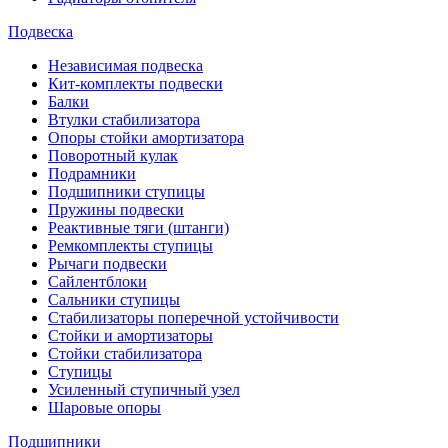
Подвеска
Независимая подвеска
Кит-комплекты подвески
Балки
Втулки стабилизатора
Опоры стойки амортизатора
Поворотный кулак
Подрамники
Подшипники ступицы
Пружины подвески
Реактивные тяги (штанги)
Ремкомплекты ступицы
Рычаги подвески
Сайлентблоки
Сальники ступицы
Стабилизаторы поперечной устойчивости
Стойки и амортизаторы
Стойки стабилизатора
Ступицы
Усиленный ступичный узел
Шаровые опоры
Подшипники