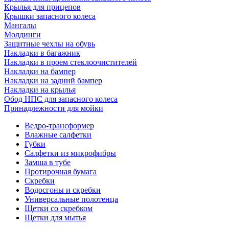
Крылья для прицепов
Крышки запасного колеса
Мангалы
Молдинги
Защитные чехлы на обувь
Накладки в багажник
Накладки в проем стеклоочистителей
Накладки на бампер
Накладки на задний бампер
Накладки на крылья
Обод НПС для запасного колеса
Принадлежности для мойки
Ведро-трансформер
Влажные салфетки
Губки
Салфетки из микрофибры
Замша в тубе
Протирочная бумага
Скребки
Водосгоны и скребки
Универсальные полотенца
Щетки со скребком
Щетки для мытья