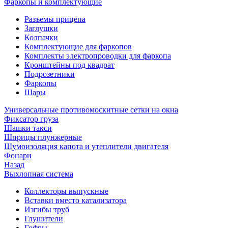
Фаркопы и комплектующие
Разъемы прицепа
Заглушки
Колпачки
Комплектующие для фаркопов
Комплекты электропроводки для фаркопа
Кронштейны под квадрат
Подрозетники
Фаркопы
Шары
Универсальные противомоскитные сетки на окна
Фиксатор груза
Шашки такси
Шприцы плунжерные
Шумоизоляция капота и утеплители двигателя
Фонари
Назад
Выхлопная система
Коллекторы выпускные
Вставки вместо катализатора
Изгибы труб
Глушители
Гофры