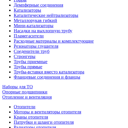
Демпферные соединения
Катализаторы
Каталитические нейтрализаторы
Металлорукав гибкий
Мини-катализаторы
Насадки на выхлопную трубу
Пламегасители
Расходные материалы и комплектующие
Резонаторы глушителя
Соеденители труб
Стронгеры
Трубы приемные
Трубы прямые
Трубы-вставки вместо катализатора
Фланцевые соединения и фланцы
Наборы для ТО
Опорные подшипники
Отопление и вентиляция
Отопители
Моторы и вентиляторы отопителя
Краны отопителя
Патрубки и шланги отопителя
Радиаторы отопителя