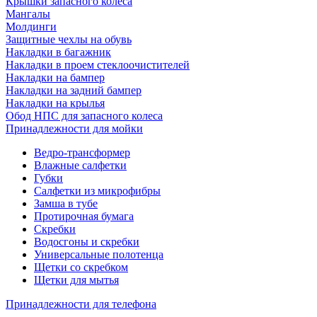
Крышки запасного колеса
Мангалы
Молдинги
Защитные чехлы на обувь
Накладки в багажник
Накладки в проем стеклоочистителей
Накладки на бампер
Накладки на задний бампер
Накладки на крылья
Обод НПС для запасного колеса
Принадлежности для мойки
Ведро-трансформер
Влажные салфетки
Губки
Салфетки из микрофибры
Замша в тубе
Протирочная бумага
Скребки
Водосгоны и скребки
Универсальные полотенца
Щетки со скребком
Щетки для мытья
Принадлежности для телефона