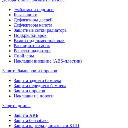
Эмблемы и надписи
Брызговики
Дефлекторы дверей
Дефлекторы капота
Защитные сетки радиатора
Подкрылки арок
Рамки под номерной знак
Расширители арок
Решетки радиатора
Спойлеры
Накладки внешние (ABS-пластик)
Защита бамперов и порогов
Защита заднего бампера
Защита переднего бампера
Защита порогов
Накладки на пороги
Защита днища
Защита АКБ
Защита бензобака
Защита картера двигателя и КПП