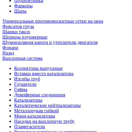
Подрозетники
Фаркопы
Шары
Универсальные противомоскитные сетки на окна
Фиксатор груза
Шашки такси
Шприцы плунжерные
Шумоизоляция капота и утеплители двигателя
Фонари
Назад
Выхлопная система
Коллекторы выпускные
Вставки вместо катализатора
Изгибы труб
Глушители
Гофры
Демпферные соединения
Катализаторы
Каталитические нейтрализаторы
Металлорукав гибкий
Мини-катализаторы
Насадки на выхлопную трубу
Пламегасители
Расходные материалы и комплектующие