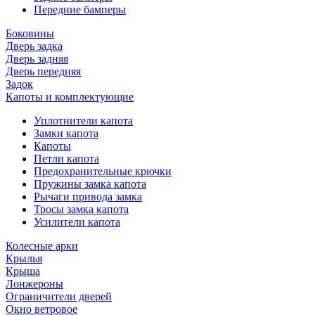
Передние бамперы
Боковины
Дверь задка
Дверь задняя
Дверь передняя
Задок
Капоты и комплектующие
Уплотнители капота
Замки капота
Капоты
Петли капота
Предохранительные крючки
Пружины замка капота
Рычаги привода замка
Тросы замка капота
Усилители капота
Колесные арки
Крылья
Крыша
Лонжероны
Ограничители дверей
Окно ветровое