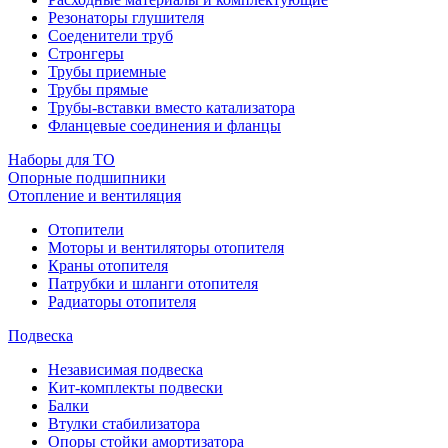
Резонаторы глушителя
Соеденители труб
Стронгеры
Трубы приемные
Трубы прямые
Трубы-вставки вместо катализатора
Фланцевые соединения и фланцы
Наборы для ТО
Опорные подшипники
Отопление и вентиляция
Отопители
Моторы и вентиляторы отопителя
Краны отопителя
Патрубки и шланги отопителя
Радиаторы отопителя
Подвеска
Независимая подвеска
Кит-комплекты подвески
Балки
Втулки стабилизатора
Опоры стойки амортизатора