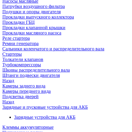
Насосы масляные
Патрубки воздушного фильтра
Подушки и опоры двигателя
Прокладки выпускного коллектора
Прокладки ГБЦ
Прокладки клапанной крышки
Прокладки масляного насоса
Реле стартера
Ремни генератора
Сальники коленчатого и распределительного вала
Стартеры
Толкатели клапанов
Турбокомпрессоры
Шкивы распределительного вала
Штанги подвески двигателя
Назад
Камеры заднего вида
Камеры переднего вида
Подсветка дверей
Назад
Зарядные и пусковые устройства для АКБ
Зарядные устройства для АКБ
Клеммы аккумуляторные