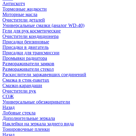
Антискотч
Тормозные жидкости
Моторные масла
Очистители деталей
Универсальные смазки (аналог WD-40)
Гели для рук косметические
Очистители кондиционера
Присадки бензиновые
Присадки в двигатель
Присадки для трансмиссии
Промывки радиатора
Размораживатели замков
Размораживатели стекол
Раскислители заржавевших соединений
Смазка в стик-пакетах
Смазки-карандаши
Очистители рук
СОЖ
Универсальные обезжириватели
Назад
Лобовые стекла
Дополнительные зеркала
Наклейки на зеркала заднего вида
Тонировочные пленки
Назад