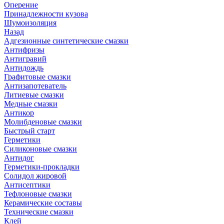
Оперение
Принадлежности кузова
Шумоизоляция
Назад
Адгезионные синтетические смазки
Антифризы
Антигравий
Антидождь
Графитовые смазки
Антизапотеватель
Литиевые смазки
Медные смазки
Антикор
Молибденовые смазки
Быстрый старт
Герметики
Силиконовые смазки
Антидог
Герметики-прокладки
Солидол жировой
Антисептики
Тефлоновые смазки
Керамические составы
Технические смазки
Клей