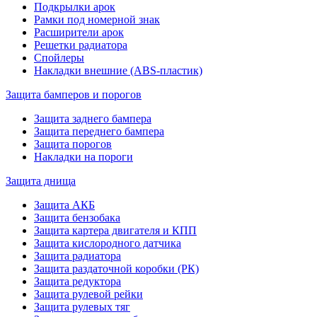
Подкрылки арок
Рамки под номерной знак
Расширители арок
Решетки радиатора
Спойлеры
Накладки внешние (ABS-пластик)
Защита бамперов и порогов
Защита заднего бампера
Защита переднего бампера
Защита порогов
Накладки на пороги
Защита днища
Защита АКБ
Защита бензобака
Защита картера двигателя и КПП
Защита кислородного датчика
Защита радиатора
Защита раздаточной коробки (РК)
Защита редуктора
Защита рулевой рейки
Защита рулевых тяг