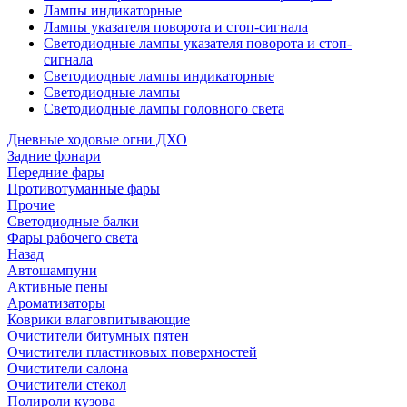
Лампы индикаторные
Лампы указателя поворота и стоп-сигнала
Светодиодные лампы указателя поворота и стоп-
сигнала
Светодиодные лампы индикаторные
Светодиодные лампы
Светодиодные лампы головного света
Дневные ходовые огни ДХО
Задние фонари
Передние фары
Противотуманные фары
Прочие
Светодиодные балки
Фары рабочего света
Назад
Автошампуни
Активные пены
Ароматизаторы
Коврики влаговпитывающие
Очистители битумных пятен
Очистители пластиковых поверхностей
Очистители салона
Очистители стекол
Полироли кузова