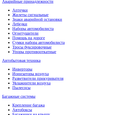
Аварийные принадлежности
Аптечки
Жилеты сигнальные
Знаки аварийной остановки
Лебедки
Наборы автомобилиста
Огнетушители
Помощь на дороге
Сумки набора автомобилиста
Тросы буксировочные
Упоры противооткатные
Автобытовая техника
Инверторы
Ионизаторы воздуха
Разветвители прикуривателя
Увлажнители воздуха
Пылесосы
Багажные системы
Крепление багажа
Автобоксы
Багажники на крышу