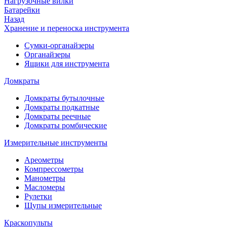
Нагрузочные вилки
Батарейки
Назад
Хранение и переноска инструмента
Сумки-органайзеры
Органайзеры
Ящики для инструмента
Домкраты
Домкраты бутылочные
Домкраты подкатные
Домкраты реечные
Домкраты ромбические
Измерительные инструменты
Ареометры
Компрессометры
Манометры
Масломеры
Рулетки
Щупы измерительные
Краскопульты