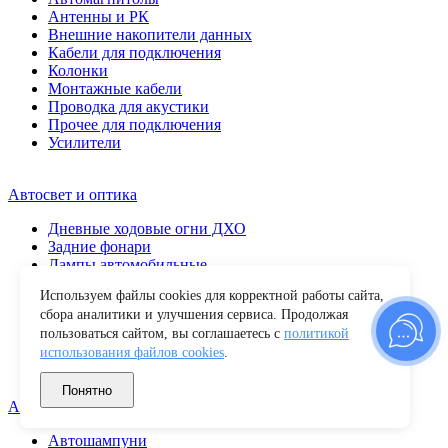
Антенны и РК
Внешние накопители данных
Кабели для подключения
Колонки
Монтажные кабели
Проводка для акустики
Прочее для подключения
Усилители
Автосвет и оптика
Дневные ходовые огни ДХО
Задние фонари
Лампы автомобильные
Передние фары
Используем файлы cookies для корректной работы сайта,
Повторители поворота
сбора аналитики и улучшения сервиса. Продолжая
Противотуманные фары
пользоваться сайтом, вы соглашаетесь с
политикой
Прочие
использования файлов cookies
.
Светодиодные балки
Фары рабочего света
Понятно
Автохимия и уход
Автошампуни