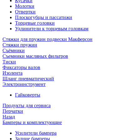
Кусачки
Молотки
Отвертки
Плоскогубцы и пассатижи
Торцевые головки
Удлинители к торцевым головкам
Стяжки для пружин подвески Макферсон
Стяжки пружин
Съёмники
Съемники масляных фильтров
Тиски
Фиксаторы валов
Изолента
Шланг пневматический
Электроинструмент
Гайковерты
Продукты для сервиса
Перчатки
Назад
Бамперы и комплектующие
Усилители бампера
Задние бамперы