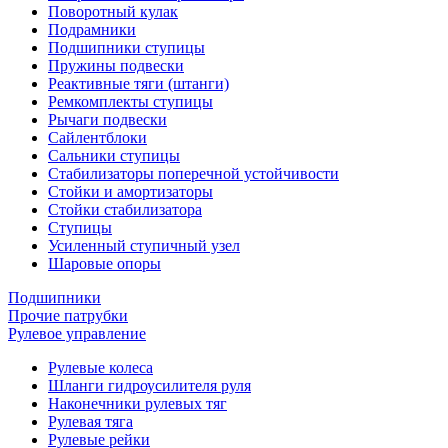
Поворотный кулак
Подрамники
Подшипники ступицы
Пружины подвески
Реактивные тяги (штанги)
Ремкомплекты ступицы
Рычаги подвески
Сайлентблоки
Сальники ступицы
Стабилизаторы поперечной устойчивости
Стойки и амортизаторы
Стойки стабилизатора
Ступицы
Усиленный ступичный узел
Шаровые опоры
Подшипники
Прочие патрубки
Рулевое управление
Рулевые колеса
Шланги гидроусилителя руля
Наконечники рулевых тяг
Рулевая тяга
Рулевые рейки