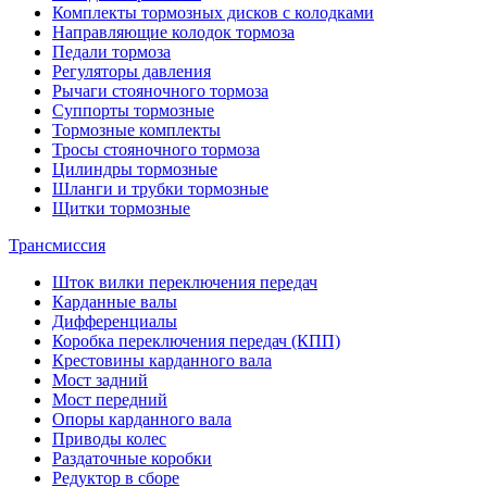
Комплекты тормозных дисков с колодками
Направляющие колодок тормоза
Педали тормоза
Регуляторы давления
Рычаги стояночного тормоза
Суппорты тормозные
Тормозные комплекты
Тросы стояночного тормоза
Цилиндры тормозные
Шланги и трубки тормозные
Щитки тормозные
Трансмиссия
Шток вилки переключения передач
Карданные валы
Дифференциалы
Коробка переключения передач (КПП)
Крестовины карданного вала
Мост задний
Мост передний
Опоры карданного вала
Приводы колес
Раздаточные коробки
Редуктор в сборе