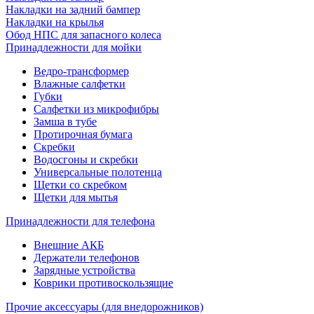
Накладки на задний бампер
Накладки на крылья
Обод НПС для запасного колеса
Принадлежности для мойки
Ведро-трансформер
Влажные салфетки
Губки
Салфетки из микрофибры
Замша в тубе
Протирочная бумага
Скребки
Водосгоны и скребки
Универсальные полотенца
Щетки со скребком
Щетки для мытья
Принадлежности для телефона
Внешние АКБ
Держатели телефонов
Зарядные устройства
Коврики противоскользящие
Прочие аксессуары (для внедорожников)