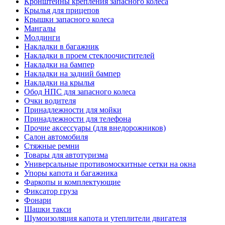
Кронштейны крепления запасного колеса
Крылья для прицепов
Крышки запасного колеса
Мангалы
Молдинги
Накладки в багажник
Накладки в проем стеклоочистителей
Накладки на бампер
Накладки на задний бампер
Накладки на крылья
Обод НПС для запасного колеса
Очки водителя
Принадлежности для мойки
Принадлежности для телефона
Прочие аксессуары (для внедорожников)
Салон автомобиля
Стяжные ремни
Товары для автотуризма
Универсальные противомоскитные сетки на окна
Упоры капота и багажника
Фаркопы и комплектующие
Фиксатор груза
Фонари
Шашки такси
Шумоизоляция капота и утеплители двигателя