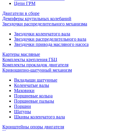
Цепи ГРМ
Двигатели в сборе
Демпферы крутильных колебаний
Звездочки распределительного механизма
Звездочки коленчатого вала
Звездочки распределительного вала
Звездочки привода масляного насоса
Картеры масляные
Комплекты крепления ГБЦ
Комплекты прокладок двигателя
Кривошипно-шатунный механизм
Вкладыши шатунные
Коленчатые валы
Маховики
Поршневые кольца
Поршневые пальцы
Поршни
Шатуны
Шкивы коленчатого вала
Кронштейны опоры двигателя