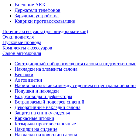
Внешние АКБ
Держатели телефонов
Зарядные устройства
Коврики противоскользящие
Прочие аксессуары (для внедорожников)
Очки водителя
Пусковые провода
Комплекты аксессуаров
Салон автомобиля
Светодиодный набор освещения салона и подсветки ном
Накладки на элементы салона
Вешалки
Автовизитки
Набивная проставка между сидением и центральной кон
Подушки и накладки
Воздуховоды и дефлекторы
Встраиваемый подогрев сидений
Декоративные накладки салона
Защита на спинку сиденья
Каркасные шторки
Козырьки противосолнечные
Накидки на сидение
Накладки на ковролин салона