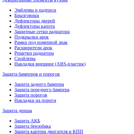
Эмблемы и надписи
Брызговики
Дефлекторы дверей
Дефлекторы капота
Защитные сетки радиатора
Подкрылки арок
Рамки под номерной знак
Расширители арок
Решетки радиатора
Спойлеры
Накладки внешние (ABS-пластик)
Защита бамперов и порогов
Защита заднего бампера
Защита переднего бампера
Защита порогов
Накладки на пороги
Защита днища
Защита АКБ
Защита бензобака
Защита картера двигателя и КПП