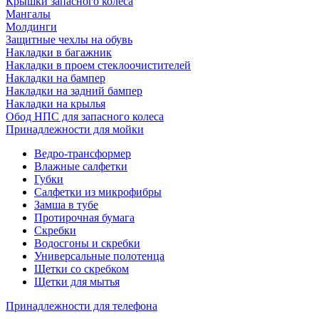
Крышки запасного колеса
Мангалы
Молдинги
Защитные чехлы на обувь
Накладки в багажник
Накладки в проем стеклоочистителей
Накладки на бампер
Накладки на задний бампер
Накладки на крылья
Обод НПС для запасного колеса
Принадлежности для мойки
Ведро-трансформер
Влажные салфетки
Губки
Салфетки из микрофибры
Замша в тубе
Протирочная бумага
Скребки
Водосгоны и скребки
Универсальные полотенца
Щетки со скребком
Щетки для мытья
Принадлежности для телефона