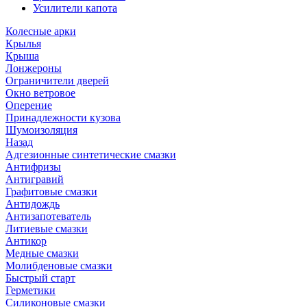
Усилители капота
Колесные арки
Крылья
Крыша
Лонжероны
Ограничители дверей
Окно ветровое
Оперение
Принадлежности кузова
Шумоизоляция
Назад
Адгезионные синтетические смазки
Антифризы
Антигравий
Графитовые смазки
Антидождь
Антизапотеватель
Литиевые смазки
Антикор
Медные смазки
Молибденовые смазки
Быстрый старт
Герметики
Силиконовые смазки