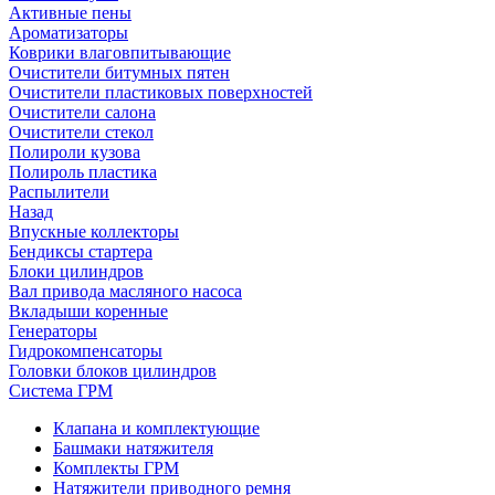
Активные пены
Ароматизаторы
Коврики влаговпитывающие
Очистители битумных пятен
Очистители пластиковых поверхностей
Очистители салона
Очистители стекол
Полироли кузова
Полироль пластика
Распылители
Назад
Впускные коллекторы
Бендиксы стартера
Блоки цилиндров
Вал привода масляного насоса
Вкладыши коренные
Генераторы
Гидрокомпенсаторы
Головки блоков цилиндров
Система ГРМ
Клапана и комплектующие
Башмаки натяжителя
Комплекты ГРМ
Натяжители приводного ремня