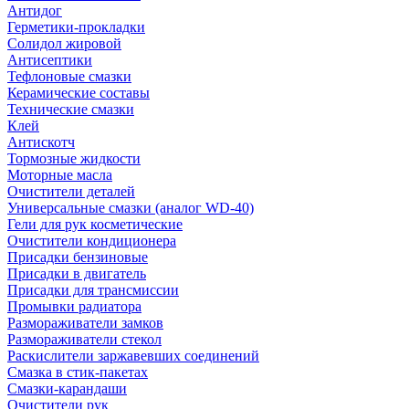
Антидог
Герметики-прокладки
Солидол жировой
Антисептики
Тефлоновые смазки
Керамические составы
Технические смазки
Клей
Антискотч
Тормозные жидкости
Моторные масла
Очистители деталей
Универсальные смазки (аналог WD-40)
Гели для рук косметические
Очистители кондиционера
Присадки бензиновые
Присадки в двигатель
Присадки для трансмиссии
Промывки радиатора
Размораживатели замков
Размораживатели стекол
Раскислители заржавевших соединений
Смазка в стик-пакетах
Смазки-карандаши
Очистители рук