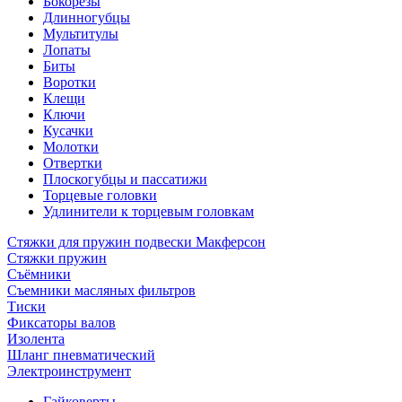
Бокорезы
Длинногубцы
Мультитулы
Лопаты
Биты
Воротки
Клещи
Ключи
Кусачки
Молотки
Отвертки
Плоскогубцы и пассатижи
Торцевые головки
Удлинители к торцевым головкам
Стяжки для пружин подвески Макферсон
Стяжки пружин
Съёмники
Съемники масляных фильтров
Тиски
Фиксаторы валов
Изолента
Шланг пневматический
Электроинструмент
Гайковерты