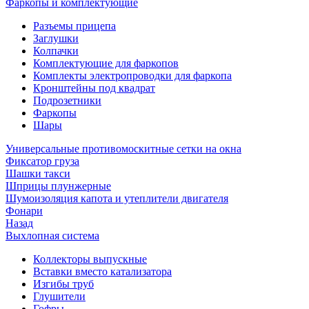
Фаркопы и комплектующие
Разъемы прицепа
Заглушки
Колпачки
Комплектующие для фаркопов
Комплекты электропроводки для фаркопа
Кронштейны под квадрат
Подрозетники
Фаркопы
Шары
Универсальные противомоскитные сетки на окна
Фиксатор груза
Шашки такси
Шприцы плунжерные
Шумоизоляция капота и утеплители двигателя
Фонари
Назад
Выхлопная система
Коллекторы выпускные
Вставки вместо катализатора
Изгибы труб
Глушители
Гофры