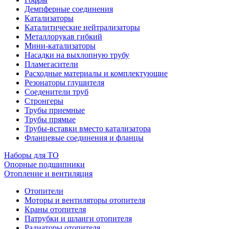
Демпферные соединения
Катализаторы
Каталитические нейтрализаторы
Металлорукав гибкий
Мини-катализаторы
Насадки на выхлопную трубу
Пламегасители
Расходные материалы и комплектующие
Резонаторы глушителя
Соеденители труб
Стронгеры
Трубы приемные
Трубы прямые
Трубы-вставки вместо катализатора
Фланцевые соединения и фланцы
Наборы для ТО
Опорные подшипники
Отопление и вентиляция
Отопители
Моторы и вентиляторы отопителя
Краны отопителя
Патрубки и шланги отопителя
Радиаторы отопителя