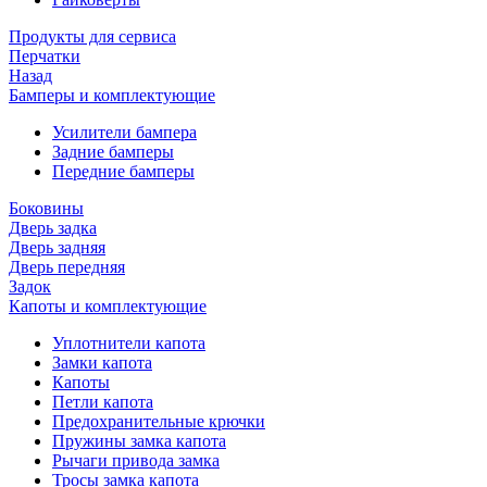
Продукты для сервиса
Перчатки
Назад
Бамперы и комплектующие
Усилители бампера
Задние бамперы
Передние бамперы
Боковины
Дверь задка
Дверь задняя
Дверь передняя
Задок
Капоты и комплектующие
Уплотнители капота
Замки капота
Капоты
Петли капота
Предохранительные крючки
Пружины замка капота
Рычаги привода замка
Тросы замка капота