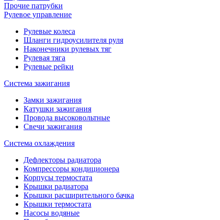
Прочие патрубки
Рулевое управление
Рулевые колеса
Шланги гидроусилителя руля
Наконечники рулевых тяг
Рулевая тяга
Рулевые рейки
Система зажигания
Замки зажигания
Катушки зажигания
Провода высоковольтные
Свечи зажигания
Система охлаждения
Дефлекторы радиатора
Компрессоры кондиционера
Корпусы термостата
Крышки радиатора
Крышки расширительного бачка
Крышки термостата
Насосы водяные