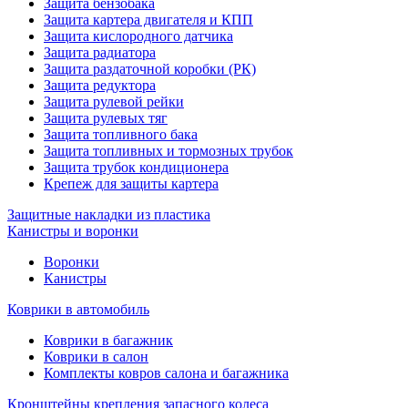
Защита бензобака
Защита картера двигателя и КПП
Защита кислородного датчика
Защита радиатора
Защита раздаточной коробки (РК)
Защита редуктора
Защита рулевой рейки
Защита рулевых тяг
Защита топливного бака
Защита топливных и тормозных трубок
Защита трубок кондиционера
Крепеж для защиты картера
Защитные накладки из пластика
Канистры и воронки
Воронки
Канистры
Коврики в автомобиль
Коврики в багажник
Коврики в салон
Комплекты ковров салона и багажника
Кронштейны крепления запасного колеса