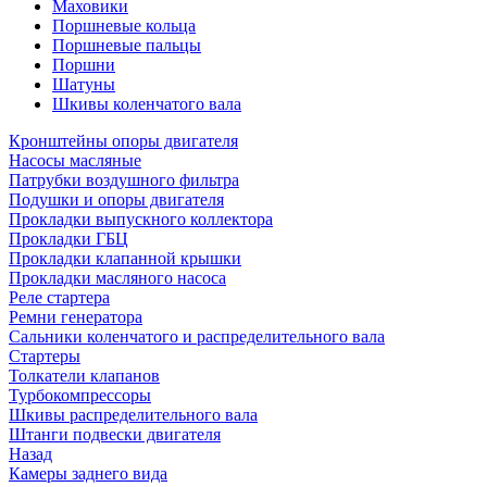
Маховики
Поршневые кольца
Поршневые пальцы
Поршни
Шатуны
Шкивы коленчатого вала
Кронштейны опоры двигателя
Насосы масляные
Патрубки воздушного фильтра
Подушки и опоры двигателя
Прокладки выпускного коллектора
Прокладки ГБЦ
Прокладки клапанной крышки
Прокладки масляного насоса
Реле стартера
Ремни генератора
Сальники коленчатого и распределительного вала
Стартеры
Толкатели клапанов
Турбокомпрессоры
Шкивы распределительного вала
Штанги подвески двигателя
Назад
Камеры заднего вида