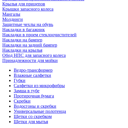
Крылья для прицепов
Крышки запасного колеса
Мангалы
Молдинги
Защитные чехлы на обувь
Накладки в багажник
Накладки в проем стеклоочистителей
Накладки на бампер
Накладки на задний бампер
Накладки на крылья
Обод НПС для запасного колеса
Принадлежности для мойки
Ведро-трансформер
Влажные салфетки
Губки
Салфетки из микрофибры
Замша в тубе
Протирочная бумага
Скребки
Водосгоны и скребки
Универсальные полотенца
Щетки со скребком
Щетки для мытья