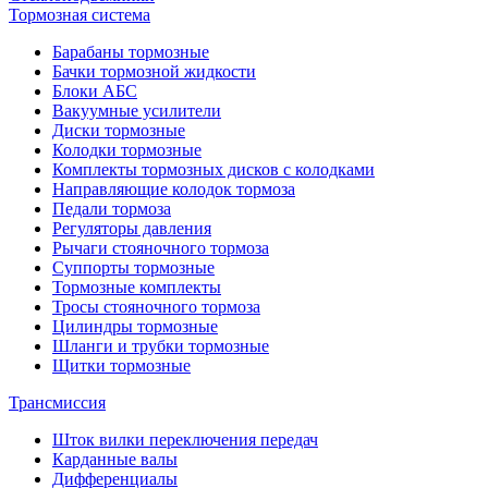
Тормозная система
Барабаны тормозные
Бачки тормозной жидкости
Блоки АБС
Вакуумные усилители
Диски тормозные
Колодки тормозные
Комплекты тормозных дисков с колодками
Направляющие колодок тормоза
Педали тормоза
Регуляторы давления
Рычаги стояночного тормоза
Суппорты тормозные
Тормозные комплекты
Тросы стояночного тормоза
Цилиндры тормозные
Шланги и трубки тормозные
Щитки тормозные
Трансмиссия
Шток вилки переключения передач
Карданные валы
Дифференциалы