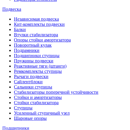
Подвеска
Независимая подвеска
Кит-комплекты подвески
Балки
Втулки стабилизатора
Опоры стойки амортизатора
Поворотный кулак
Подрамники
Подшипники ступицы
Пружины подвески
Реактивные тяги (штанги)
Ремкомплекты ступицы
Рычаги подвески
Сайлентблоки
Сальники ступицы
Стабилизаторы поперечной устойчивости
Стойки и амортизаторы
Стойки стабилизатора
Ступицы
Усиленный ступичный узел
Шаровые опоры
Подшипники