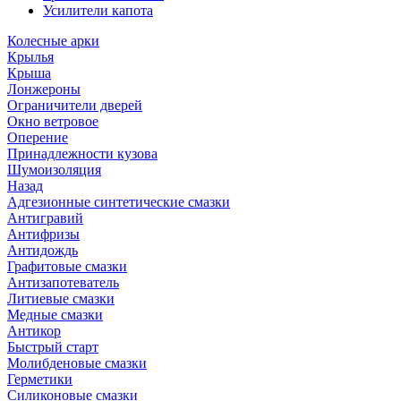
Усилители капота
Колесные арки
Крылья
Крыша
Лонжероны
Ограничители дверей
Окно ветровое
Оперение
Принадлежности кузова
Шумоизоляция
Назад
Адгезионные синтетические смазки
Антигравий
Антифризы
Антидождь
Графитовые смазки
Антизапотеватель
Литиевые смазки
Медные смазки
Антикор
Быстрый старт
Молибденовые смазки
Герметики
Силиконовые смазки