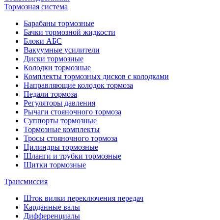
Тормозная система
Барабаны тормозные
Бачки тормозной жидкости
Блоки АБС
Вакуумные усилители
Диски тормозные
Колодки тормозные
Комплекты тормозных дисков с колодками
Направляющие колодок тормоза
Педали тормоза
Регуляторы давления
Рычаги стояночного тормоза
Суппорты тормозные
Тормозные комплекты
Тросы стояночного тормоза
Цилиндры тормозные
Шланги и трубки тормозные
Щитки тормозные
Трансмиссия
Шток вилки переключения передач
Карданные валы
Дифференциалы