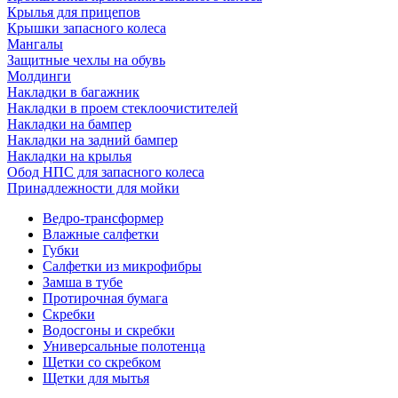
Крылья для прицепов
Крышки запасного колеса
Мангалы
Защитные чехлы на обувь
Молдинги
Накладки в багажник
Накладки в проем стеклоочистителей
Накладки на бампер
Накладки на задний бампер
Накладки на крылья
Обод НПС для запасного колеса
Принадлежности для мойки
Ведро-трансформер
Влажные салфетки
Губки
Салфетки из микрофибры
Замша в тубе
Протирочная бумага
Скребки
Водосгоны и скребки
Универсальные полотенца
Щетки со скребком
Щетки для мытья