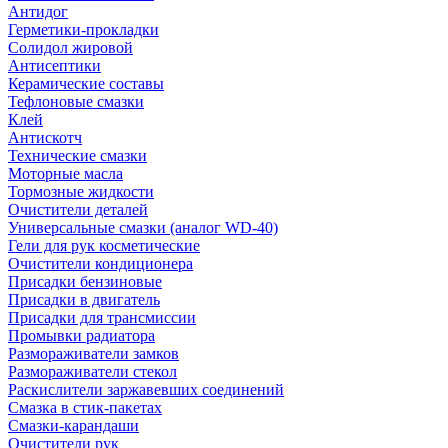
Антидог
Герметики-прокладки
Солидол жировой
Антисептики
Керамические составы
Тефлоновые смазки
Клей
Антискотч
Технические смазки
Моторные масла
Тормозные жидкости
Очистители деталей
Универсальные смазки (аналог WD-40)
Гели для рук косметические
Очистители кондиционера
Присадки бензиновые
Присадки в двигатель
Присадки для трансмиссии
Промывки радиатора
Размораживатели замков
Размораживатели стекол
Раскислители заржавевших соединений
Смазка в стик-пакетах
Смазки-карандаши
Очистители рук