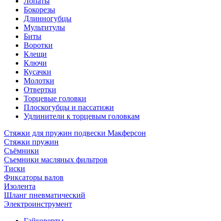
Лопаты
Бокорезы
Длинногубцы
Мультитулы
Биты
Воротки
Клещи
Ключи
Кусачки
Молотки
Отвертки
Торцевые головки
Плоскогубцы и пассатижи
Удлинители к торцевым головкам
Стяжки для пружин подвески Макферсон
Стяжки пружин
Съёмники
Съемники масляных фильтров
Тиски
Фиксаторы валов
Изолента
Шланг пневматический
Электроинструмент
Гайковерты