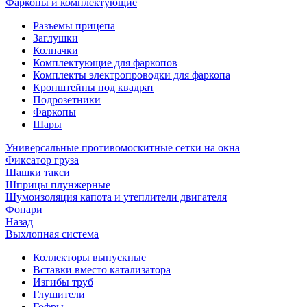
Фаркопы и комплектующие
Разъемы прицепа
Заглушки
Колпачки
Комплектующие для фаркопов
Комплекты электропроводки для фаркопа
Кронштейны под квадрат
Подрозетники
Фаркопы
Шары
Универсальные противомоскитные сетки на окна
Фиксатор груза
Шашки такси
Шприцы плунжерные
Шумоизоляция капота и утеплители двигателя
Фонари
Назад
Выхлопная система
Коллекторы выпускные
Вставки вместо катализатора
Изгибы труб
Глушители
Гофры