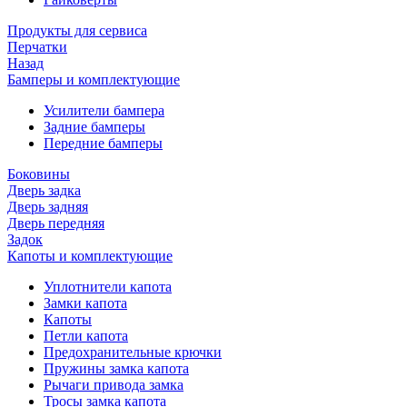
Продукты для сервиса
Перчатки
Назад
Бамперы и комплектующие
Усилители бампера
Задние бамперы
Передние бамперы
Боковины
Дверь задка
Дверь задняя
Дверь передняя
Задок
Капоты и комплектующие
Уплотнители капота
Замки капота
Капоты
Петли капота
Предохранительные крючки
Пружины замка капота
Рычаги привода замка
Тросы замка капота