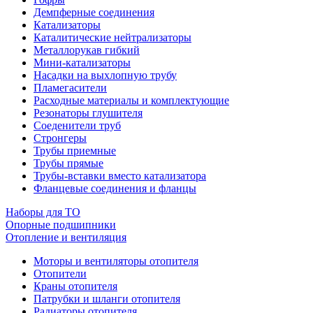
Демпферные соединения
Катализаторы
Каталитические нейтрализаторы
Металлорукав гибкий
Мини-катализаторы
Насадки на выхлопную трубу
Пламегасители
Расходные материалы и комплектующие
Резонаторы глушителя
Соеденители труб
Стронгеры
Трубы приемные
Трубы прямые
Трубы-вставки вместо катализатора
Фланцевые соединения и фланцы
Наборы для ТО
Опорные подшипники
Отопление и вентиляция
Моторы и вентиляторы отопителя
Отопители
Краны отопителя
Патрубки и шланги отопителя
Радиаторы отопителя