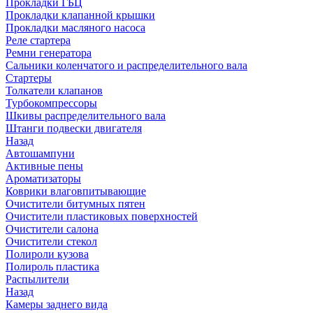
Прокладки ГБЦ
Прокладки клапанной крышки
Прокладки масляного насоса
Реле стартера
Ремни генератора
Сальники коленчатого и распределительного вала
Стартеры
Толкатели клапанов
Турбокомпрессоры
Шкивы распределительного вала
Штанги подвески двигателя
Назад
Автошампуни
Активные пены
Ароматизаторы
Коврики влаговпитывающие
Очистители битумных пятен
Очистители пластиковых поверхностей
Очистители салона
Очистители стекол
Полироли кузова
Полироль пластика
Распылители
Назад
Камеры заднего вида