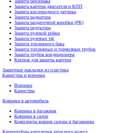
Защита бензобака
Защита картера двигателя и КПП
Защита кислородного датчика
Защита радиатора
Защита раздаточной коробки (РК)
Защита редуктора
Защита рулевой рейки
Защита рулевых тяг
Защита топливного бака
Защита топливных и тормозных трубок
Защита трубок кондиционера
Крепеж для защиты картера
Защитные накладки из пластика
Канистры и воронки
Воронки
Канистры
Коврики в автомобиль
Коврики в багажник
Коврики в салон
Комплекты ковров салона и багажника
Кронштейны крепления запасного колеса