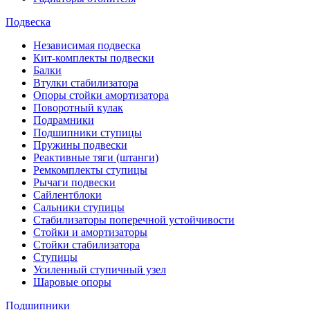
Подвеска
Независимая подвеска
Кит-комплекты подвески
Балки
Втулки стабилизатора
Опоры стойки амортизатора
Поворотный кулак
Подрамники
Подшипники ступицы
Пружины подвески
Реактивные тяги (штанги)
Ремкомплекты ступицы
Рычаги подвески
Сайлентблоки
Сальники ступицы
Стабилизаторы поперечной устойчивости
Стойки и амортизаторы
Стойки стабилизатора
Ступицы
Усиленный ступичный узел
Шаровые опоры
Подшипники