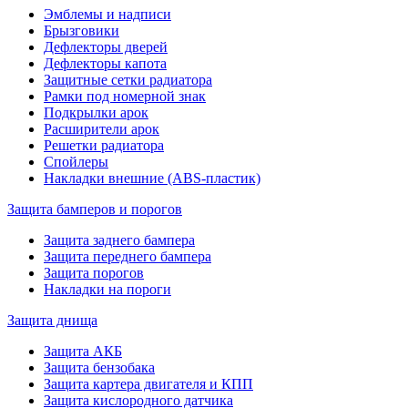
Эмблемы и надписи
Брызговики
Дефлекторы дверей
Дефлекторы капота
Защитные сетки радиатора
Рамки под номерной знак
Подкрылки арок
Расширители арок
Решетки радиатора
Спойлеры
Накладки внешние (ABS-пластик)
Защита бамперов и порогов
Защита заднего бампера
Защита переднего бампера
Защита порогов
Накладки на пороги
Защита днища
Защита АКБ
Защита бензобака
Защита картера двигателя и КПП
Защита кислородного датчика