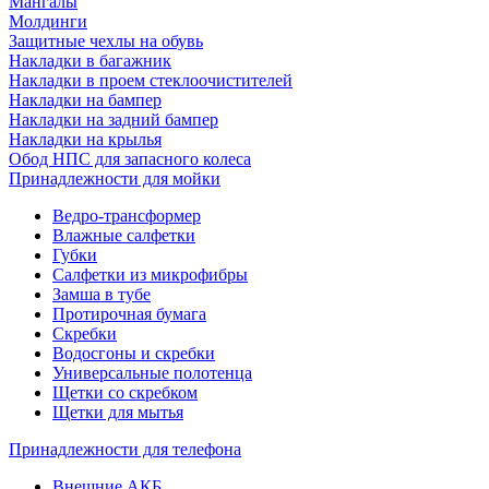
Мангалы
Молдинги
Защитные чехлы на обувь
Накладки в багажник
Накладки в проем стеклоочистителей
Накладки на бампер
Накладки на задний бампер
Накладки на крылья
Обод НПС для запасного колеса
Принадлежности для мойки
Ведро-трансформер
Влажные салфетки
Губки
Салфетки из микрофибры
Замша в тубе
Протирочная бумага
Скребки
Водосгоны и скребки
Универсальные полотенца
Щетки со скребком
Щетки для мытья
Принадлежности для телефона
Внешние АКБ