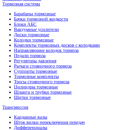
Тормозная система
Барабаны тормозные
Бачки тормозной жидкости
Блоки АБС
Вакуумные усилители
Диски тормозные
Колодки тормозные
Комплекты тормозных дисков с колодками
Направляющие колодок тормоза
Педали тормоза
Регуляторы давления
Рычаги стояночного тормоза
Суппорты тормозные
Тормозные комплекты
Тросы стояночного тормоза
Цилиндры тормозные
Шланги и трубки тормозные
Щитки тормозные
Трансмиссия
Карданные валы
Шток вилки переключения передач
Дифференциалы