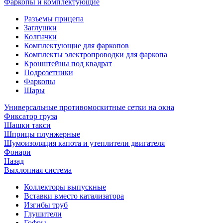
Фаркопы и комплектующие
Разъемы прицепа
Заглушки
Колпачки
Комплектующие для фаркопов
Комплекты электропроводки для фаркопа
Кронштейны под квадрат
Подрозетники
Фаркопы
Шары
Универсальные противомоскитные сетки на окна
Фиксатор груза
Шашки такси
Шприцы плунжерные
Шумоизоляция капота и утеплители двигателя
Фонари
Назад
Выхлопная система
Коллекторы выпускные
Вставки вместо катализатора
Изгибы труб
Глушители
Гофры