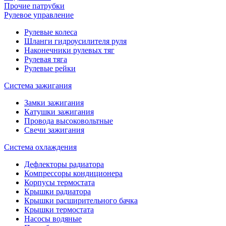
Прочие патрубки
Рулевое управление
Рулевые колеса
Шланги гидроусилителя руля
Наконечники рулевых тяг
Рулевая тяга
Рулевые рейки
Система зажигания
Замки зажигания
Катушки зажигания
Провода высоковольтные
Свечи зажигания
Система охлаждения
Дефлекторы радиатора
Компрессоры кондиционера
Корпусы термостата
Крышки радиатора
Крышки расширительного бачка
Крышки термостата
Насосы водяные