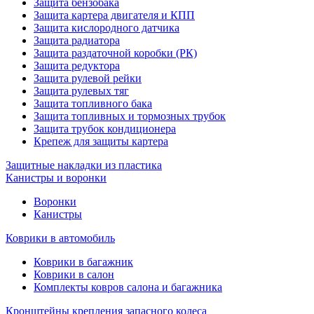
Защита бензобака
Защита картера двигателя и КПП
Защита кислородного датчика
Защита радиатора
Защита раздаточной коробки (РК)
Защита редуктора
Защита рулевой рейки
Защита рулевых тяг
Защита топливного бака
Защита топливных и тормозных трубок
Защита трубок кондиционера
Крепеж для защиты картера
Защитные накладки из пластика
Канистры и воронки
Воронки
Канистры
Коврики в автомобиль
Коврики в багажник
Коврики в салон
Комплекты ковров салона и багажника
Кронштейны крепления запасного колеса