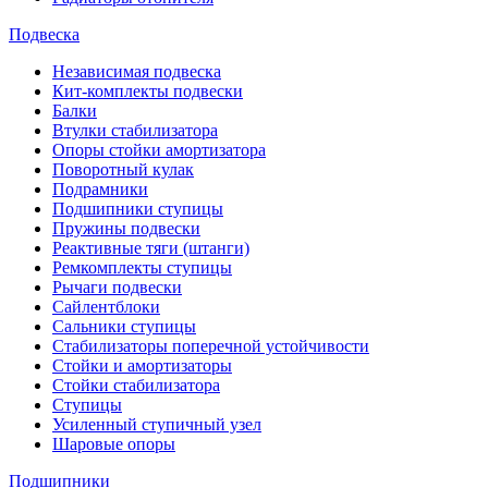
Подвеска
Независимая подвеска
Кит-комплекты подвески
Балки
Втулки стабилизатора
Опоры стойки амортизатора
Поворотный кулак
Подрамники
Подшипники ступицы
Пружины подвески
Реактивные тяги (штанги)
Ремкомплекты ступицы
Рычаги подвески
Сайлентблоки
Сальники ступицы
Стабилизаторы поперечной устойчивости
Стойки и амортизаторы
Стойки стабилизатора
Ступицы
Усиленный ступичный узел
Шаровые опоры
Подшипники