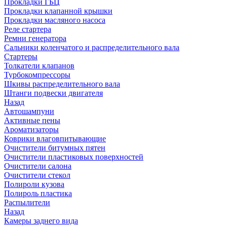
Прокладки ГБЦ
Прокладки клапанной крышки
Прокладки масляного насоса
Реле стартера
Ремни генератора
Сальники коленчатого и распределительного вала
Стартеры
Толкатели клапанов
Турбокомпрессоры
Шкивы распределительного вала
Штанги подвески двигателя
Назад
Автошампуни
Активные пены
Ароматизаторы
Коврики влаговпитывающие
Очистители битумных пятен
Очистители пластиковых поверхностей
Очистители салона
Очистители стекол
Полироли кузова
Полироль пластика
Распылители
Назад
Камеры заднего вида