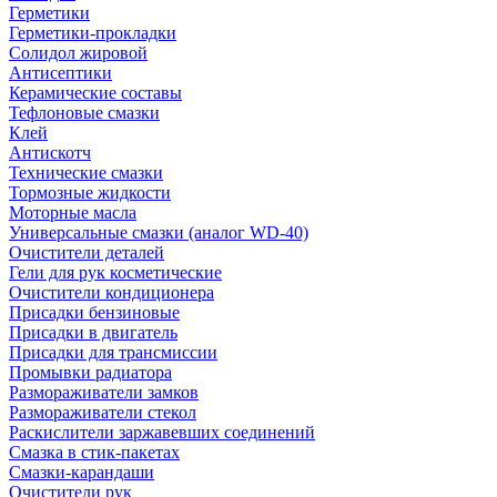
Герметики
Герметики-прокладки
Солидол жировой
Антисептики
Керамические составы
Тефлоновые смазки
Клей
Антискотч
Технические смазки
Тормозные жидкости
Моторные масла
Универсальные смазки (аналог WD-40)
Очистители деталей
Гели для рук косметические
Очистители кондиционера
Присадки бензиновые
Присадки в двигатель
Присадки для трансмиссии
Промывки радиатора
Размораживатели замков
Размораживатели стекол
Раскислители заржавевших соединений
Смазка в стик-пакетах
Смазки-карандаши
Очистители рук