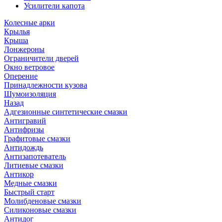
Усилители капота
Колесные арки
Крылья
Крыша
Лонжероны
Ограничители дверей
Окно ветровое
Оперение
Принадлежности кузова
Шумоизоляция
Назад
Адгезионные синтетические смазки
Антигравий
Антифризы
Графитовые смазки
Антидождь
Антизапотеватель
Литиевые смазки
Антикор
Медные смазки
Быстрый старт
Молибденовые смазки
Силиконовые смазки
Антидог