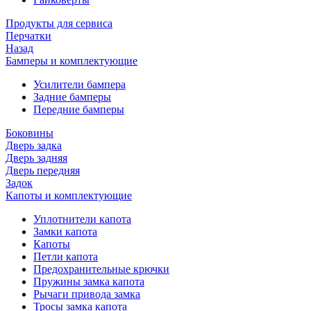
Продукты для сервиса
Перчатки
Назад
Бамперы и комплектующие
Усилители бампера
Задние бамперы
Передние бамперы
Боковины
Дверь задка
Дверь задняя
Дверь передняя
Задок
Капоты и комплектующие
Уплотнители капота
Замки капота
Капоты
Петли капота
Предохранительные крючки
Пружины замка капота
Рычаги привода замка
Тросы замка капота