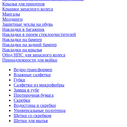
Крылья для прицепов
Крышки запасного колеса
Мангалы
Молдинги
Защитные чехлы на обувь
Накладки в багажник
Накладки в проем стеклоочистителей
Накладки на бампер
Накладки на задний бампер
Накладки на крылья
Обод НПС для запасного колеса
Принадлежности для мойки
Ведро-трансформер
Влажные салфетки
Губки
Салфетки из микрофибры
Замша в тубе
Протирочная бумага
Скребки
Водосгоны и скребки
Универсальные полотенца
Щетки со скребком
Щетки для мытья