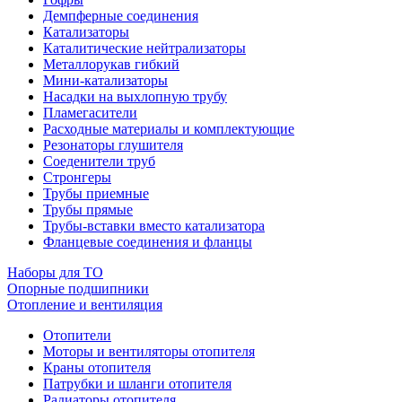
Демпферные соединения
Катализаторы
Каталитические нейтрализаторы
Металлорукав гибкий
Мини-катализаторы
Насадки на выхлопную трубу
Пламегасители
Расходные материалы и комплектующие
Резонаторы глушителя
Соеденители труб
Стронгеры
Трубы приемные
Трубы прямые
Трубы-вставки вместо катализатора
Фланцевые соединения и фланцы
Наборы для ТО
Опорные подшипники
Отопление и вентиляция
Отопители
Моторы и вентиляторы отопителя
Краны отопителя
Патрубки и шланги отопителя
Радиаторы отопителя