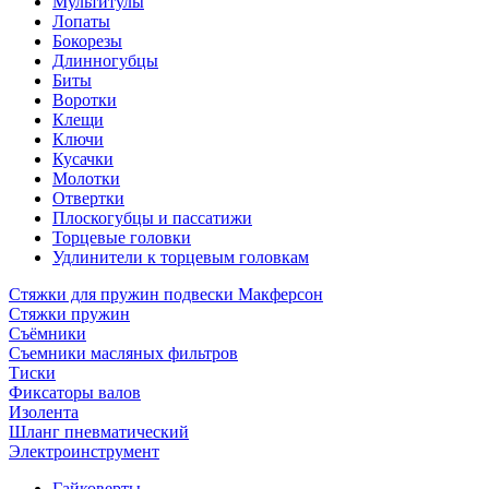
Мультитулы
Лопаты
Бокорезы
Длинногубцы
Биты
Воротки
Клещи
Ключи
Кусачки
Молотки
Отвертки
Плоскогубцы и пассатижи
Торцевые головки
Удлинители к торцевым головкам
Стяжки для пружин подвески Макферсон
Стяжки пружин
Съёмники
Съемники масляных фильтров
Тиски
Фиксаторы валов
Изолента
Шланг пневматический
Электроинструмент
Гайковерты