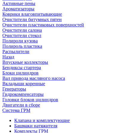
Активные пены
Ароматизаторы
Коврики влаговпитывающие
Очистители битумных пятен
Очистители пластиковых поверхностей
Очистители салона
Очистители стекол
Полироли кузова
Полироль пластика
Распылители
Назад
Впускные коллекторы
Бендиксы стартера
Блоки цилиндров
Вал привода масляного насоса
Вкладыши коренные
Генераторы
Гидрокомпенсаторы
Головки блоков цилиндров
Двигатели в сборе
Система ГРМ
Клапана и комплектующие
Башмаки натяжителя
Комплекты ГРМ