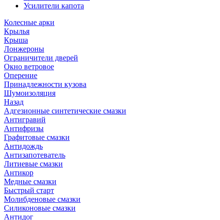
Усилители капота
Колесные арки
Крылья
Крыша
Лонжероны
Ограничители дверей
Окно ветровое
Оперение
Принадлежности кузова
Шумоизоляция
Назад
Адгезионные синтетические смазки
Антигравий
Антифризы
Графитовые смазки
Антидождь
Антизапотеватель
Литиевые смазки
Антикор
Медные смазки
Быстрый старт
Молибденовые смазки
Силиконовые смазки
Антидог