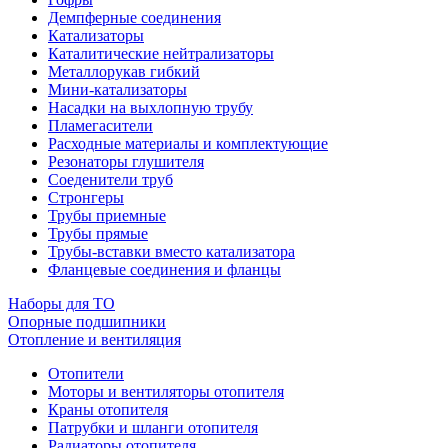
Демпферные соединения
Катализаторы
Каталитические нейтрализаторы
Металлорукав гибкий
Мини-катализаторы
Насадки на выхлопную трубу
Пламегасители
Расходные материалы и комплектующие
Резонаторы глушителя
Соеденители труб
Стронгеры
Трубы приемные
Трубы прямые
Трубы-вставки вместо катализатора
Фланцевые соединения и фланцы
Наборы для ТО
Опорные подшипники
Отопление и вентиляция
Отопители
Моторы и вентиляторы отопителя
Краны отопителя
Патрубки и шланги отопителя
Радиаторы отопителя