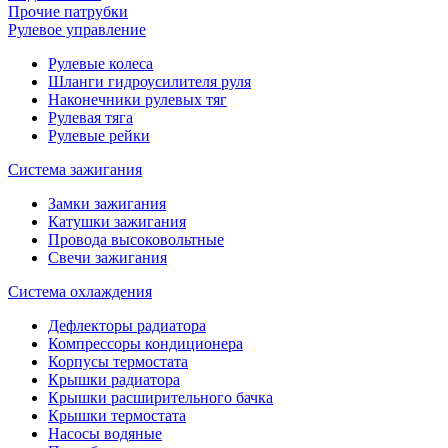
Прочие патрубки
Рулевое управление
Рулевые колеса
Шланги гидроусилителя руля
Наконечники рулевых тяг
Рулевая тяга
Рулевые рейки
Система зажигания
Замки зажигания
Катушки зажигания
Провода высоковольтные
Свечи зажигания
Система охлаждения
Дефлекторы радиатора
Компрессоры кондиционера
Корпусы термостата
Крышки радиатора
Крышки расширительного бачка
Крышки термостата
Насосы водяные