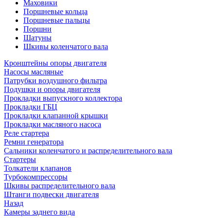
Маховики
Поршневые кольца
Поршневые пальцы
Поршни
Шатуны
Шкивы коленчатого вала
Кронштейны опоры двигателя
Насосы масляные
Патрубки воздушного фильтра
Подушки и опоры двигателя
Прокладки выпускного коллектора
Прокладки ГБЦ
Прокладки клапанной крышки
Прокладки масляного насоса
Реле стартера
Ремни генератора
Сальники коленчатого и распределительного вала
Стартеры
Толкатели клапанов
Турбокомпрессоры
Шкивы распределительного вала
Штанги подвески двигателя
Назад
Камеры заднего вида