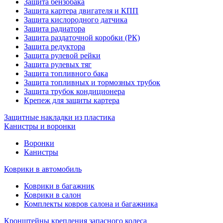
Защита бензобака
Защита картера двигателя и КПП
Защита кислородного датчика
Защита радиатора
Защита раздаточной коробки (РК)
Защита редуктора
Защита рулевой рейки
Защита рулевых тяг
Защита топливного бака
Защита топливных и тормозных трубок
Защита трубок кондиционера
Крепеж для защиты картера
Защитные накладки из пластика
Канистры и воронки
Воронки
Канистры
Коврики в автомобиль
Коврики в багажник
Коврики в салон
Комплекты ковров салона и багажника
Кронштейны крепления запасного колеса