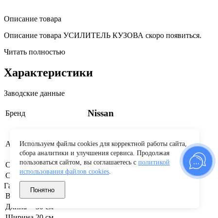
Описание товара
Описание товара УСИЛИТЕЛЬ КУЗОВА скоро появиться.
Читать полностью
Характеристики
Заводские данные
Nissan
Бренд
G81154MDMA
Артикул производителя
Используем файлы cookies для корректной работы сайта,
сбора аналитики и улучшения сервиса. Продолжая
пользоваться сайтом, вы соглашаетесь с
политикой
Страна бренда
Япония
использования файлов cookies
.
Страна производства
Россия
Габариты и вес
Понятно
Вес
1 кг
Длина
30 см
Ширина
20 см