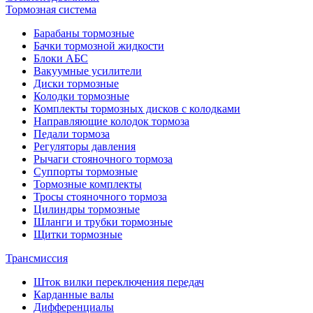
Тормозная система
Барабаны тормозные
Бачки тормозной жидкости
Блоки АБС
Вакуумные усилители
Диски тормозные
Колодки тормозные
Комплекты тормозных дисков с колодками
Направляющие колодок тормоза
Педали тормоза
Регуляторы давления
Рычаги стояночного тормоза
Суппорты тормозные
Тормозные комплекты
Тросы стояночного тормоза
Цилиндры тормозные
Шланги и трубки тормозные
Щитки тормозные
Трансмиссия
Шток вилки переключения передач
Карданные валы
Дифференциалы