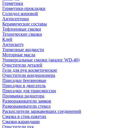
Герметики
Герметики-прокладки
Солидол жировой
Антисептики
Керамические составы
Тефлоновые смазки
Технические смазки
Клей
Антискотч
Тормозные жидкости
Моторные масла
Универсальные смазки (аналог WD-40)
Очистители деталей
Гели для рук косметические
Очистители кондиционера
Присадки бензиновые
Присадки в двигатель
Присадки для трансмиссии
Промывки радиатора
Размораживатели замков
Размораживатели стекол
Раскислители заржавевших соединений
Смазка в стик-пакетах
Смазки-карандаши
Очистители рук