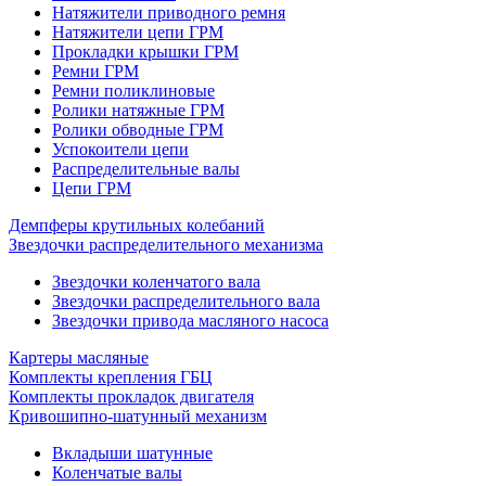
Натяжители приводного ремня
Натяжители цепи ГРМ
Прокладки крышки ГРМ
Ремни ГРМ
Ремни поликлиновые
Ролики натяжные ГРМ
Ролики обводные ГРМ
Успокоители цепи
Распределительные валы
Цепи ГРМ
Демпферы крутильных колебаний
Звездочки распределительного механизма
Звездочки коленчатого вала
Звездочки распределительного вала
Звездочки привода масляного насоса
Картеры масляные
Комплекты крепления ГБЦ
Комплекты прокладок двигателя
Кривошипно-шатунный механизм
Вкладыши шатунные
Коленчатые валы