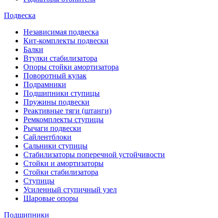
Подвеска
Независимая подвеска
Кит-комплекты подвески
Балки
Втулки стабилизатора
Опоры стойки амортизатора
Поворотный кулак
Подрамники
Подшипники ступицы
Пружины подвески
Реактивные тяги (штанги)
Ремкомплекты ступицы
Рычаги подвески
Сайлентблоки
Сальники ступицы
Стабилизаторы поперечной устойчивости
Стойки и амортизаторы
Стойки стабилизатора
Ступицы
Усиленный ступичный узел
Шаровые опоры
Подшипники