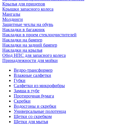
Крылья для прицепов
Крышки запасного колеса
Мангалы
Молдинги
Защитные чехлы на обувь
Накладки в багажник
Накладки в проем стеклоочистителей
Накладки на бампер
Накладки на задний бампер
Накладки на крылья
Обод НПС для запасного колеса
Принадлежности для мойки
Ведро-трансформер
Влажные салфетки
Губки
Салфетки из микрофибры
Замша в тубе
Протирочная бумага
Скребки
Водосгоны и скребки
Универсальные полотенца
Щетки со скребком
Щетки для мытья