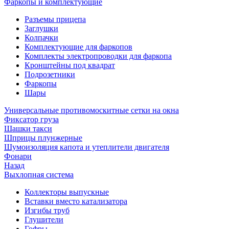
Фаркопы и комплектующие
Разъемы прицепа
Заглушки
Колпачки
Комплектующие для фаркопов
Комплекты электропроводки для фаркопа
Кронштейны под квадрат
Подрозетники
Фаркопы
Шары
Универсальные противомоскитные сетки на окна
Фиксатор груза
Шашки такси
Шприцы плунжерные
Шумоизоляция капота и утеплители двигателя
Фонари
Назад
Выхлопная система
Коллекторы выпускные
Вставки вместо катализатора
Изгибы труб
Глушители
Гофры