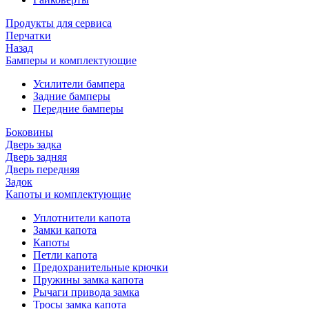
Продукты для сервиса
Перчатки
Назад
Бамперы и комплектующие
Усилители бампера
Задние бамперы
Передние бамперы
Боковины
Дверь задка
Дверь задняя
Дверь передняя
Задок
Капоты и комплектующие
Уплотнители капота
Замки капота
Капоты
Петли капота
Предохранительные крючки
Пружины замка капота
Рычаги привода замка
Тросы замка капота