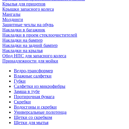
Крылья для прицепов
Крышки запасного колеса
Мангалы
Молдинги
Защитные чехлы на обувь
Накладки в багажник
Накладки в проем стеклоочистителей
Накладки на бампер
Накладки на задний бампер
Накладки на крылья
Обод НПС для запасного колеса
Принадлежности для мойки
Ведро-трансформер
Влажные салфетки
Губки
Салфетки из микрофибры
Замша в тубе
Протирочная бумага
Скребки
Водосгоны и скребки
Универсальные полотенца
Щетки со скребком
Щетки для мытья