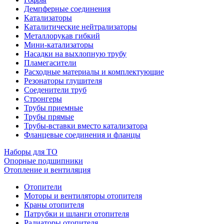
Демпферные соединения
Катализаторы
Каталитические нейтрализаторы
Металлорукав гибкий
Мини-катализаторы
Насадки на выхлопную трубу
Пламегасители
Расходные материалы и комплектующие
Резонаторы глушителя
Соеденители труб
Стронгеры
Трубы приемные
Трубы прямые
Трубы-вставки вместо катализатора
Фланцевые соединения и фланцы
Наборы для ТО
Опорные подшипники
Отопление и вентиляция
Отопители
Моторы и вентиляторы отопителя
Краны отопителя
Патрубки и шланги отопителя
Радиаторы отопителя