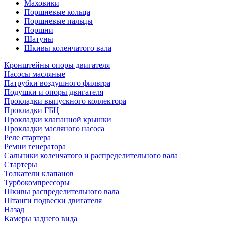
Маховики
Поршневые кольца
Поршневые пальцы
Поршни
Шатуны
Шкивы коленчатого вала
Кронштейны опоры двигателя
Насосы масляные
Патрубки воздушного фильтра
Подушки и опоры двигателя
Прокладки выпускного коллектора
Прокладки ГБЦ
Прокладки клапанной крышки
Прокладки масляного насоса
Реле стартера
Ремни генератора
Сальники коленчатого и распределительного вала
Стартеры
Толкатели клапанов
Турбокомпрессоры
Шкивы распределительного вала
Штанги подвески двигателя
Назад
Камеры заднего вида