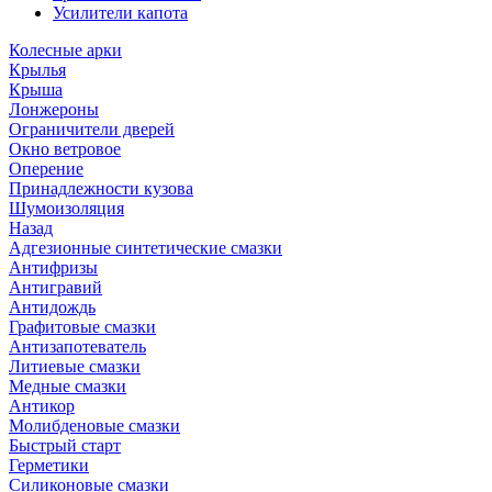
Усилители капота
Колесные арки
Крылья
Крыша
Лонжероны
Ограничители дверей
Окно ветровое
Оперение
Принадлежности кузова
Шумоизоляция
Назад
Адгезионные синтетические смазки
Антифризы
Антигравий
Антидождь
Графитовые смазки
Антизапотеватель
Литиевые смазки
Медные смазки
Антикор
Молибденовые смазки
Быстрый старт
Герметики
Силиконовые смазки