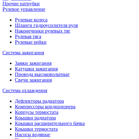
Прочие патрубки
Рулевое управление
Рулевые колеса
Шланги гидроусилителя руля
Наконечники рулевых тяг
Рулевая тяга
Рулевые рейки
Система зажигания
Замки зажигания
Катушки зажигания
Провода высоковольтные
Свечи зажигания
Система охлаждения
Дефлекторы радиатора
Компрессоры кондиционера
Корпусы термостата
Крышки радиатора
Крышки расширительного бачка
Крышки термостата
Насосы водяные