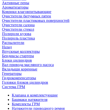
Активные пены
Ароматизаторы
Коврики влаговпитывающие
Очистители битумных пятен
Очистители пластиковых поверхностей
Очистители салона
Очистители стекол
Полироли кузова
Полироль пластика
Распылители
Назад
Впускные коллекторы
Бендиксы стартера
Блоки цилиндров
Вал привода масляного насоса
Вкладыши коренные
Генераторы
Гидрокомпенсаторы
Головки блоков цилиндров
Система ГРМ
Клапана и комплектующие
Башмаки натяжителя
Комплекты ГРМ
Натяжители приводного ремня