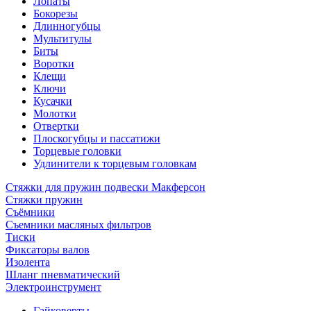
Лопаты
Бокорезы
Длинногубцы
Мультитулы
Биты
Воротки
Клещи
Ключи
Кусачки
Молотки
Отвертки
Плоскогубцы и пассатижи
Торцевые головки
Удлинители к торцевым головкам
Стяжки для пружин подвески Макферсон
Стяжки пружин
Съёмники
Съемники масляных фильтров
Тиски
Фиксаторы валов
Изолента
Шланг пневматический
Электроинструмент
Гайковерты