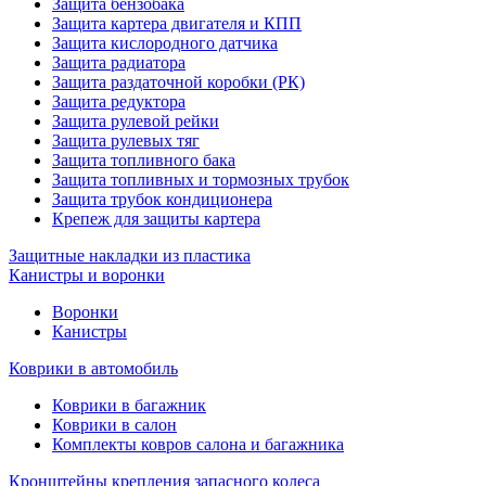
Защита бензобака
Защита картера двигателя и КПП
Защита кислородного датчика
Защита радиатора
Защита раздаточной коробки (РК)
Защита редуктора
Защита рулевой рейки
Защита рулевых тяг
Защита топливного бака
Защита топливных и тормозных трубок
Защита трубок кондиционера
Крепеж для защиты картера
Защитные накладки из пластика
Канистры и воронки
Воронки
Канистры
Коврики в автомобиль
Коврики в багажник
Коврики в салон
Комплекты ковров салона и багажника
Кронштейны крепления запасного колеса