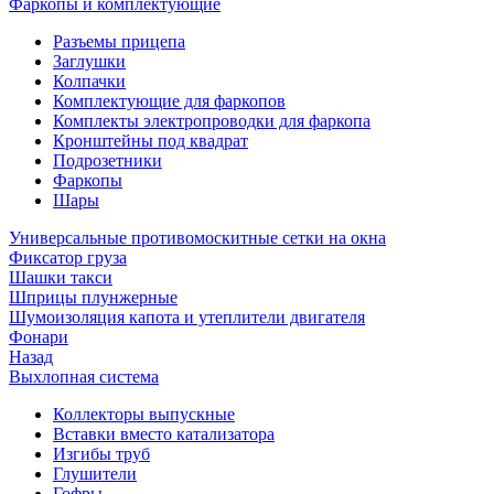
Фаркопы и комплектующие
Разъемы прицепа
Заглушки
Колпачки
Комплектующие для фаркопов
Комплекты электропроводки для фаркопа
Кронштейны под квадрат
Подрозетники
Фаркопы
Шары
Универсальные противомоскитные сетки на окна
Фиксатор груза
Шашки такси
Шприцы плунжерные
Шумоизоляция капота и утеплители двигателя
Фонари
Назад
Выхлопная система
Коллекторы выпускные
Вставки вместо катализатора
Изгибы труб
Глушители
Гофры