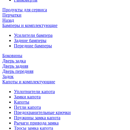
Продукты для сервиса
Перчатки
Назад
Бамперы и комплектующие
Усилители бампера
Задние бамперы
Передние бамперы
Боковины
Дверь задка
Дверь задняя
Дверь передняя
Задок
Капоты и комплектующие
Уплотнители капота
Замки капота
Капоты
Петли капота
Предохранительные крючки
Пружины замка капота
Рычаги привода замка
Тросы замка капота