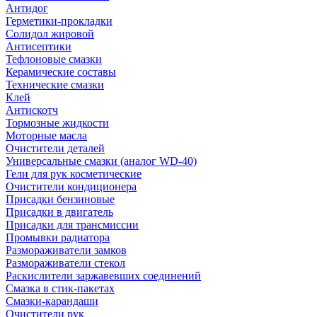
Антидог
Герметики-прокладки
Солидол жировой
Антисептики
Тефлоновые смазки
Керамические составы
Технические смазки
Клей
Антискотч
Тормозные жидкости
Моторные масла
Очистители деталей
Универсальные смазки (аналог WD-40)
Гели для рук косметические
Очистители кондиционера
Присадки бензиновые
Присадки в двигатель
Присадки для трансмиссии
Промывки радиатора
Размораживатели замков
Размораживатели стекол
Раскислители заржавевших соединений
Смазка в стик-пакетах
Смазки-карандаши
Очистители рук