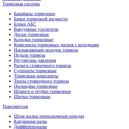
Тормозная система
Барабаны тормозные
Бачки тормозной жидкости
Блоки АБС
Вакуумные усилители
Диски тормозные
Колодки тормозные
Комплекты тормозных дисков с колодками
Направляющие колодок тормоза
Педали тормоза
Регуляторы давления
Рычаги стояночного тормоза
Суппорты тормозные
Тормозные комплекты
Тросы стояночного тормоза
Цилиндры тормозные
Шланги и трубки тормозные
Щитки тормозные
Трансмиссия
Шток вилки переключения передач
Карданные валы
Дифференциалы