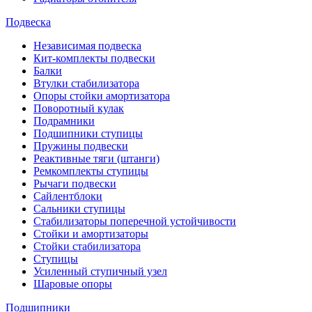
Подвеска
Независимая подвеска
Кит-комплекты подвески
Балки
Втулки стабилизатора
Опоры стойки амортизатора
Поворотный кулак
Подрамники
Подшипники ступицы
Пружины подвески
Реактивные тяги (штанги)
Ремкомплекты ступицы
Рычаги подвески
Сайлентблоки
Сальники ступицы
Стабилизаторы поперечной устойчивости
Стойки и амортизаторы
Стойки стабилизатора
Ступицы
Усиленный ступичный узел
Шаровые опоры
Подшипники