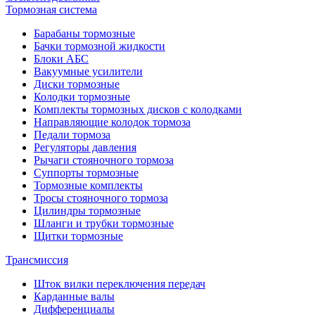
Тормозная система
Барабаны тормозные
Бачки тормозной жидкости
Блоки АБС
Вакуумные усилители
Диски тормозные
Колодки тормозные
Комплекты тормозных дисков с колодками
Направляющие колодок тормоза
Педали тормоза
Регуляторы давления
Рычаги стояночного тормоза
Суппорты тормозные
Тормозные комплекты
Тросы стояночного тормоза
Цилиндры тормозные
Шланги и трубки тормозные
Щитки тормозные
Трансмиссия
Шток вилки переключения передач
Карданные валы
Дифференциалы