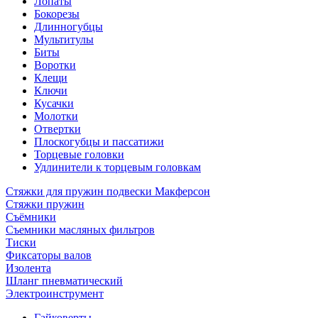
Лопаты
Бокорезы
Длинногубцы
Мультитулы
Биты
Воротки
Клещи
Ключи
Кусачки
Молотки
Отвертки
Плоскогубцы и пассатижи
Торцевые головки
Удлинители к торцевым головкам
Стяжки для пружин подвески Макферсон
Стяжки пружин
Съёмники
Съемники масляных фильтров
Тиски
Фиксаторы валов
Изолента
Шланг пневматический
Электроинструмент
Гайковерты