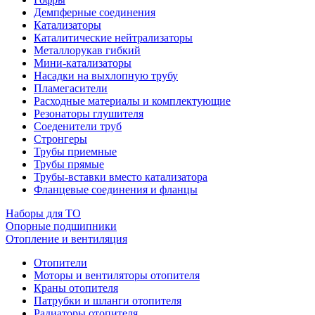
Демпферные соединения
Катализаторы
Каталитические нейтрализаторы
Металлорукав гибкий
Мини-катализаторы
Насадки на выхлопную трубу
Пламегасители
Расходные материалы и комплектующие
Резонаторы глушителя
Соеденители труб
Стронгеры
Трубы приемные
Трубы прямые
Трубы-вставки вместо катализатора
Фланцевые соединения и фланцы
Наборы для ТО
Опорные подшипники
Отопление и вентиляция
Отопители
Моторы и вентиляторы отопителя
Краны отопителя
Патрубки и шланги отопителя
Радиаторы отопителя