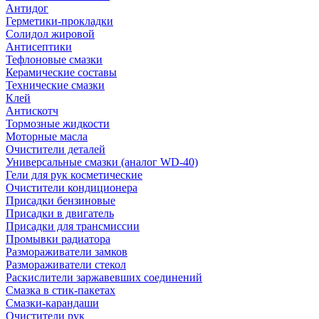
Антидог
Герметики-прокладки
Солидол жировой
Антисептики
Тефлоновые смазки
Керамические составы
Технические смазки
Клей
Антискотч
Тормозные жидкости
Моторные масла
Очистители деталей
Универсальные смазки (аналог WD-40)
Гели для рук косметические
Очистители кондиционера
Присадки бензиновые
Присадки в двигатель
Присадки для трансмиссии
Промывки радиатора
Размораживатели замков
Размораживатели стекол
Раскислители заржавевших соединений
Смазка в стик-пакетах
Смазки-карандаши
Очистители рук