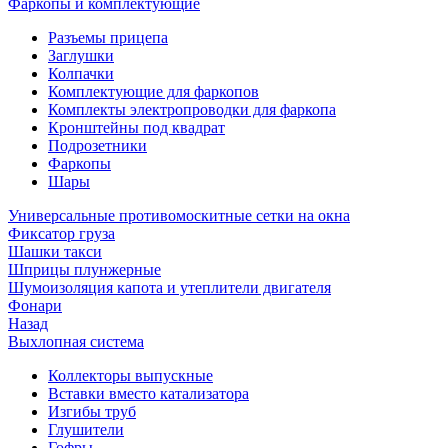
Фаркопы и комплектующие
Разъемы прицепа
Заглушки
Колпачки
Комплектующие для фаркопов
Комплекты электропроводки для фаркопа
Кронштейны под квадрат
Подрозетники
Фаркопы
Шары
Универсальные противомоскитные сетки на окна
Фиксатор груза
Шашки такси
Шприцы плунжерные
Шумоизоляция капота и утеплители двигателя
Фонари
Назад
Выхлопная система
Коллекторы выпускные
Вставки вместо катализатора
Изгибы труб
Глушители
Гофры