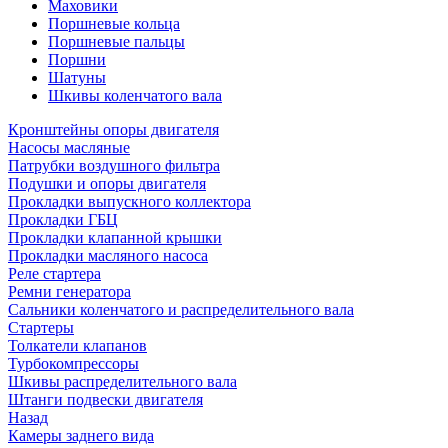
Маховики
Поршневые кольца
Поршневые пальцы
Поршни
Шатуны
Шкивы коленчатого вала
Кронштейны опоры двигателя
Насосы масляные
Патрубки воздушного фильтра
Подушки и опоры двигателя
Прокладки выпускного коллектора
Прокладки ГБЦ
Прокладки клапанной крышки
Прокладки масляного насоса
Реле стартера
Ремни генератора
Сальники коленчатого и распределительного вала
Стартеры
Толкатели клапанов
Турбокомпрессоры
Шкивы распределительного вала
Штанги подвески двигателя
Назад
Камеры заднего вида