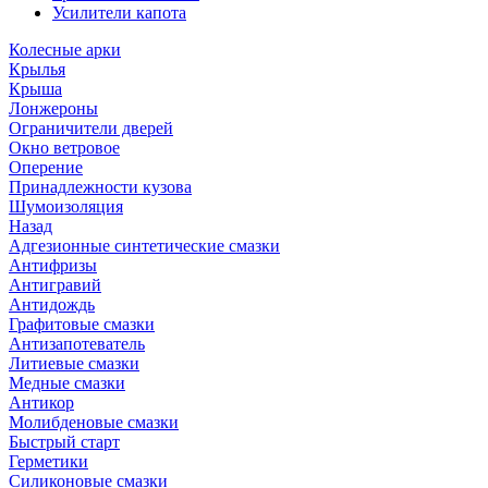
Усилители капота
Колесные арки
Крылья
Крыша
Лонжероны
Ограничители дверей
Окно ветровое
Оперение
Принадлежности кузова
Шумоизоляция
Назад
Адгезионные синтетические смазки
Антифризы
Антигравий
Антидождь
Графитовые смазки
Антизапотеватель
Литиевые смазки
Медные смазки
Антикор
Молибденовые смазки
Быстрый старт
Герметики
Силиконовые смазки