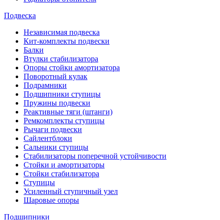
Подвеска
Независимая подвеска
Кит-комплекты подвески
Балки
Втулки стабилизатора
Опоры стойки амортизатора
Поворотный кулак
Подрамники
Подшипники ступицы
Пружины подвески
Реактивные тяги (штанги)
Ремкомплекты ступицы
Рычаги подвески
Сайлентблоки
Сальники ступицы
Стабилизаторы поперечной устойчивости
Стойки и амортизаторы
Стойки стабилизатора
Ступицы
Усиленный ступичный узел
Шаровые опоры
Подшипники