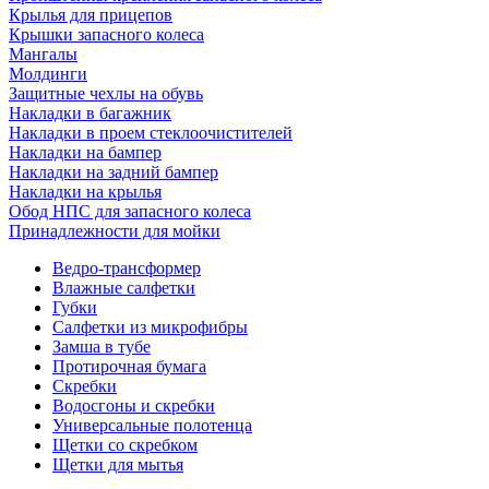
Крылья для прицепов
Крышки запасного колеса
Мангалы
Молдинги
Защитные чехлы на обувь
Накладки в багажник
Накладки в проем стеклоочистителей
Накладки на бампер
Накладки на задний бампер
Накладки на крылья
Обод НПС для запасного колеса
Принадлежности для мойки
Ведро-трансформер
Влажные салфетки
Губки
Салфетки из микрофибры
Замша в тубе
Протирочная бумага
Скребки
Водосгоны и скребки
Универсальные полотенца
Щетки со скребком
Щетки для мытья