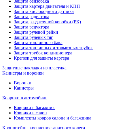
Защита бензобака
Защита картера двигателя и КПП
Защита кислородного датчика
Защита радиатора
Защита раздаточной коробки (РК)
Защита редуктора
Защита рулевой рейки
Защита рулевых тяг
Защита топливного бака
Защита топливных и тормозных трубок
Защита трубок кондиционера
Крепеж для защиты картера
Защитные накладки из пластика
Канистры и воронки
Воронки
Канистры
Коврики в автомобиль
Коврики в багажник
Коврики в салон
Комплекты ковров салона и багажника
Кронштейны крепления запасного колеса