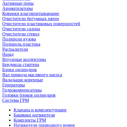
Активные пены
Ароматизаторы
Коврики влаговпитывающие
Очистители битумных пятен
Очистители пластиковых поверхностей
Очистители салона
Очистители стекол
Полироли кузова
Полироль пластика
Распылители
Назад
Впускные коллекторы
Бендиксы стартера
Блоки цилиндров
Вал привода масляного насоса
Вкладыши коренные
Генераторы
Гидрокомпенсаторы
Головки блоков цилиндров
Система ГРМ
Клапана и комплектующие
Башмаки натяжителя
Комплекты ГРМ
Натяжители приводного ремня