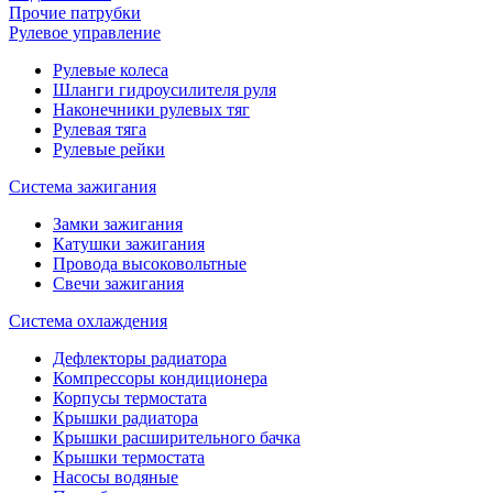
Прочие патрубки
Рулевое управление
Рулевые колеса
Шланги гидроусилителя руля
Наконечники рулевых тяг
Рулевая тяга
Рулевые рейки
Система зажигания
Замки зажигания
Катушки зажигания
Провода высоковольтные
Свечи зажигания
Система охлаждения
Дефлекторы радиатора
Компрессоры кондиционера
Корпусы термостата
Крышки радиатора
Крышки расширительного бачка
Крышки термостата
Насосы водяные