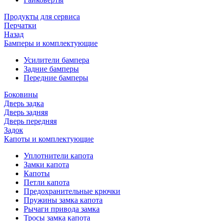
Продукты для сервиса
Перчатки
Назад
Бамперы и комплектующие
Усилители бампера
Задние бамперы
Передние бамперы
Боковины
Дверь задка
Дверь задняя
Дверь передняя
Задок
Капоты и комплектующие
Уплотнители капота
Замки капота
Капоты
Петли капота
Предохранительные крючки
Пружины замка капота
Рычаги привода замка
Тросы замка капота