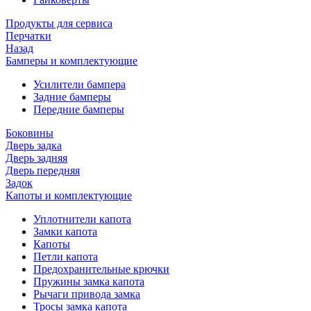
Продукты для сервиса
Перчатки
Назад
Бамперы и комплектующие
Усилители бампера
Задние бамперы
Передние бамперы
Боковины
Дверь задка
Дверь задняя
Дверь передняя
Задок
Капоты и комплектующие
Уплотнители капота
Замки капота
Капоты
Петли капота
Предохранительные крючки
Пружины замка капота
Рычаги привода замка
Тросы замка капота