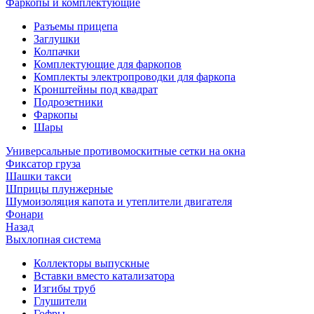
Фаркопы и комплектующие
Разъемы прицепа
Заглушки
Колпачки
Комплектующие для фаркопов
Комплекты электропроводки для фаркопа
Кронштейны под квадрат
Подрозетники
Фаркопы
Шары
Универсальные противомоскитные сетки на окна
Фиксатор груза
Шашки такси
Шприцы плунжерные
Шумоизоляция капота и утеплители двигателя
Фонари
Назад
Выхлопная система
Коллекторы выпускные
Вставки вместо катализатора
Изгибы труб
Глушители
Гофры