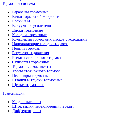
Тормозная система
Барабаны тормозные
Бачки тормозной жидкости
Блоки АБС
Вакуумные усилители
Диски тормозные
Колодки тормозные
Комплекты тормозных дисков с колодками
Направляющие колодок тормоза
Педали тормоза
Регуляторы давления
Рычаги стояночного тормоза
Суппорты тормозные
Тормозные комплекты
Тросы стояночного тормоза
Цилиндры тормозные
Шланги и трубки тормозные
Щитки тормозные
Трансмиссия
Карданные валы
Шток вилки переключения передач
Дифференциалы