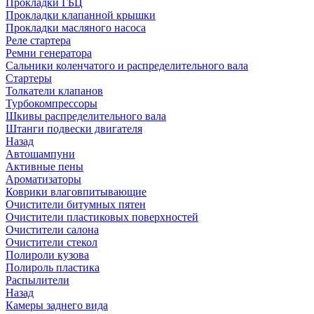
Прокладки ГБЦ
Прокладки клапанной крышки
Прокладки масляного насоса
Реле стартера
Ремни генератора
Сальники коленчатого и распределительного вала
Стартеры
Толкатели клапанов
Турбокомпрессоры
Шкивы распределительного вала
Штанги подвески двигателя
Назад
Автошампуни
Активные пены
Ароматизаторы
Коврики влаговпитывающие
Очистители битумных пятен
Очистители пластиковых поверхностей
Очистители салона
Очистители стекол
Полироли кузова
Полироль пластика
Распылители
Назад
Камеры заднего вида