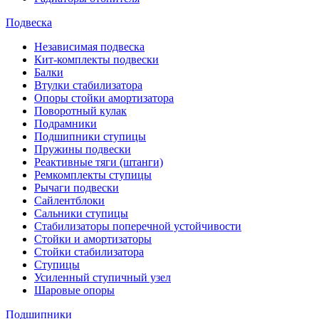
Подвеска
Независимая подвеска
Кит-комплекты подвески
Балки
Втулки стабилизатора
Опоры стойки амортизатора
Поворотный кулак
Подрамники
Подшипники ступицы
Пружины подвески
Реактивные тяги (штанги)
Ремкомплекты ступицы
Рычаги подвески
Сайлентблоки
Сальники ступицы
Стабилизаторы поперечной устойчивости
Стойки и амортизаторы
Стойки стабилизатора
Ступицы
Усиленный ступичный узел
Шаровые опоры
Подшипники