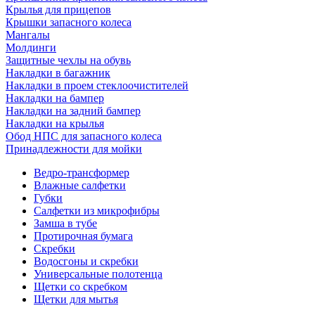
Крылья для прицепов
Крышки запасного колеса
Мангалы
Молдинги
Защитные чехлы на обувь
Накладки в багажник
Накладки в проем стеклоочистителей
Накладки на бампер
Накладки на задний бампер
Накладки на крылья
Обод НПС для запасного колеса
Принадлежности для мойки
Ведро-трансформер
Влажные салфетки
Губки
Салфетки из микрофибры
Замша в тубе
Протирочная бумага
Скребки
Водосгоны и скребки
Универсальные полотенца
Щетки со скребком
Щетки для мытья