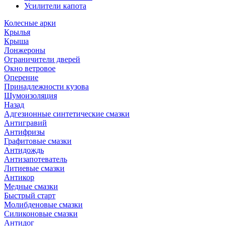
Усилители капота
Колесные арки
Крылья
Крыша
Лонжероны
Ограничители дверей
Окно ветровое
Оперение
Принадлежности кузова
Шумоизоляция
Назад
Адгезионные синтетические смазки
Антигравий
Антифризы
Графитовые смазки
Антидождь
Антизапотеватель
Литиевые смазки
Антикор
Медные смазки
Быстрый старт
Молибденовые смазки
Силиконовые смазки
Антидог