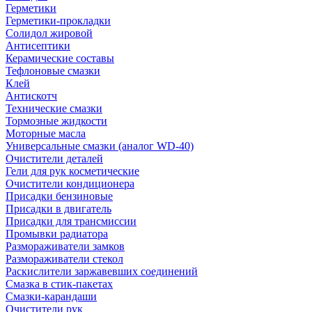
Герметики
Герметики-прокладки
Солидол жировой
Антисептики
Керамические составы
Тефлоновые смазки
Клей
Антискотч
Технические смазки
Тормозные жидкости
Моторные масла
Универсальные смазки (аналог WD-40)
Очистители деталей
Гели для рук косметические
Очистители кондиционера
Присадки бензиновые
Присадки в двигатель
Присадки для трансмиссии
Промывки радиатора
Размораживатели замков
Размораживатели стекол
Раскислители заржавевших соединений
Смазка в стик-пакетах
Смазки-карандаши
Очистители рук