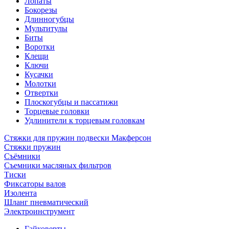
Лопаты
Бокорезы
Длинногубцы
Мультитулы
Биты
Воротки
Клещи
Ключи
Кусачки
Молотки
Отвертки
Плоскогубцы и пассатижи
Торцевые головки
Удлинители к торцевым головкам
Стяжки для пружин подвески Макферсон
Стяжки пружин
Съёмники
Съемники масляных фильтров
Тиски
Фиксаторы валов
Изолента
Шланг пневматический
Электроинструмент
Гайковерты