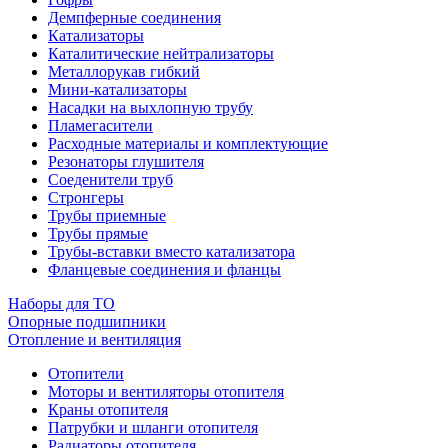
Демпферные соединения
Катализаторы
Каталитические нейтрализаторы
Металлорукав гибкий
Мини-катализаторы
Насадки на выхлопную трубу
Пламегасители
Расходные материалы и комплектующие
Резонаторы глушителя
Соеденители труб
Стронгеры
Трубы приемные
Трубы прямые
Трубы-вставки вместо катализатора
Фланцевые соединения и фланцы
Наборы для ТО
Опорные подшипники
Отопление и вентиляция
Отопители
Моторы и вентиляторы отопителя
Краны отопителя
Патрубки и шланги отопителя
Радиаторы отопителя