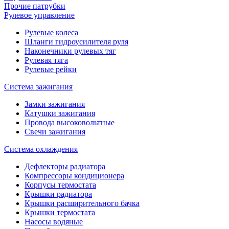
Прочие патрубки
Рулевое управление
Рулевые колеса
Шланги гидроусилителя руля
Наконечники рулевых тяг
Рулевая тяга
Рулевые рейки
Система зажигания
Замки зажигания
Катушки зажигания
Провода высоковольтные
Свечи зажигания
Система охлаждения
Дефлекторы радиатора
Компрессоры кондиционера
Корпусы термостата
Крышки радиатора
Крышки расширительного бачка
Крышки термостата
Насосы водяные