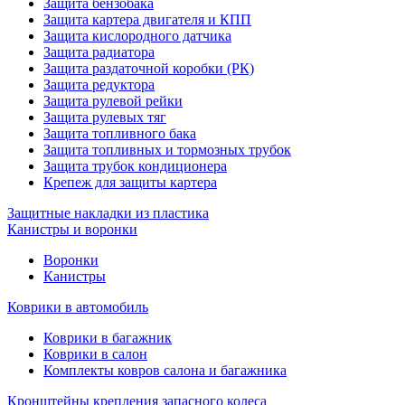
Защита бензобака
Защита картера двигателя и КПП
Защита кислородного датчика
Защита радиатора
Защита раздаточной коробки (РК)
Защита редуктора
Защита рулевой рейки
Защита рулевых тяг
Защита топливного бака
Защита топливных и тормозных трубок
Защита трубок кондиционера
Крепеж для защиты картера
Защитные накладки из пластика
Канистры и воронки
Воронки
Канистры
Коврики в автомобиль
Коврики в багажник
Коврики в салон
Комплекты ковров салона и багажника
Кронштейны крепления запасного колеса