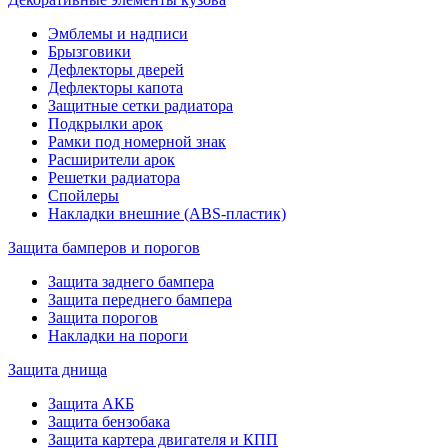
Эмблемы и надписи
Брызговики
Дефлекторы дверей
Дефлекторы капота
Защитные сетки радиатора
Подкрылки арок
Рамки под номерной знак
Расширители арок
Решетки радиатора
Спойлеры
Накладки внешние (ABS-пластик)
Защита бамперов и порогов
Защита заднего бампера
Защита переднего бампера
Защита порогов
Накладки на пороги
Защита днища
Защита АКБ
Защита бензобака
Защита картера двигателя и КПП