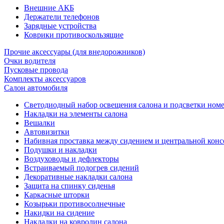
Внешние АКБ
Держатели телефонов
Зарядные устройства
Коврики противоскользящие
Прочие аксессуары (для внедорожников)
Очки водителя
Пусковые провода
Комплекты аксессуаров
Салон автомобиля
Светодиодный набор освещения салона и подсветки ном
Накладки на элементы салона
Вешалки
Автовизитки
Набивная проставка между сидением и центральной кон
Подушки и накладки
Воздуховоды и дефлекторы
Встраиваемый подогрев сидений
Декоративные накладки салона
Защита на спинку сиденья
Каркасные шторки
Козырьки противосолнечные
Накидки на сидение
Накладки на ковролин салона