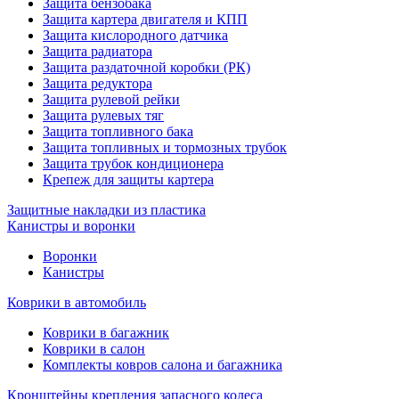
Защита бензобака
Защита картера двигателя и КПП
Защита кислородного датчика
Защита радиатора
Защита раздаточной коробки (РК)
Защита редуктора
Защита рулевой рейки
Защита рулевых тяг
Защита топливного бака
Защита топливных и тормозных трубок
Защита трубок кондиционера
Крепеж для защиты картера
Защитные накладки из пластика
Канистры и воронки
Воронки
Канистры
Коврики в автомобиль
Коврики в багажник
Коврики в салон
Комплекты ковров салона и багажника
Кронштейны крепления запасного колеса