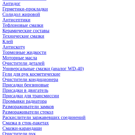
Антидог
Герметики-прокладки
Солидол жировой
Антисептики
Тефлоновые смазки
Керамические составы
Технические смазки
Клей
Антискотч
Тормозные жидкости
Моторные масла
Очистители деталей
Универсальные смазки (аналог WD-40)
Гели для рук косметические
Очистители кондиционера
Присадки бензиновые
Присадки в двигатель
Присадки для трансмиссии
Промывки радиатора
Размораживатели замков
Размораживатели стекол
Раскислители заржавевших соединений
Смазка в стик-пакетах
Смазки-карандаши
Очистители рук