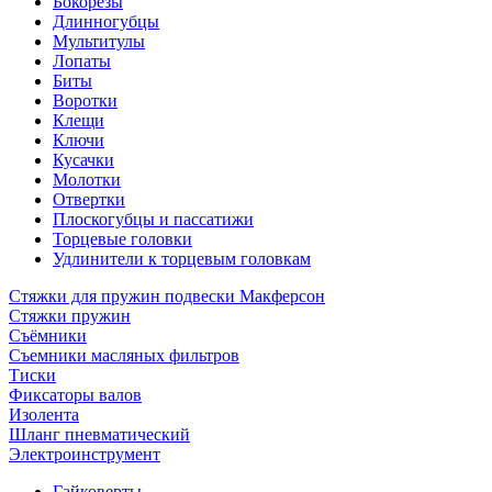
Бокорезы
Длинногубцы
Мультитулы
Лопаты
Биты
Воротки
Клещи
Ключи
Кусачки
Молотки
Отвертки
Плоскогубцы и пассатижи
Торцевые головки
Удлинители к торцевым головкам
Стяжки для пружин подвески Макферсон
Стяжки пружин
Съёмники
Съемники масляных фильтров
Тиски
Фиксаторы валов
Изолента
Шланг пневматический
Электроинструмент
Гайковерты