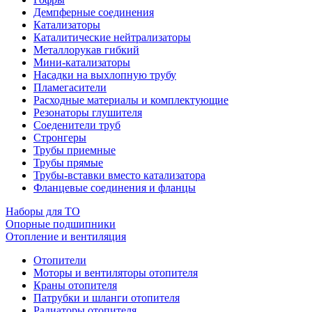
Демпферные соединения
Катализаторы
Каталитические нейтрализаторы
Металлорукав гибкий
Мини-катализаторы
Насадки на выхлопную трубу
Пламегасители
Расходные материалы и комплектующие
Резонаторы глушителя
Соеденители труб
Стронгеры
Трубы приемные
Трубы прямые
Трубы-вставки вместо катализатора
Фланцевые соединения и фланцы
Наборы для ТО
Опорные подшипники
Отопление и вентиляция
Отопители
Моторы и вентиляторы отопителя
Краны отопителя
Патрубки и шланги отопителя
Радиаторы отопителя