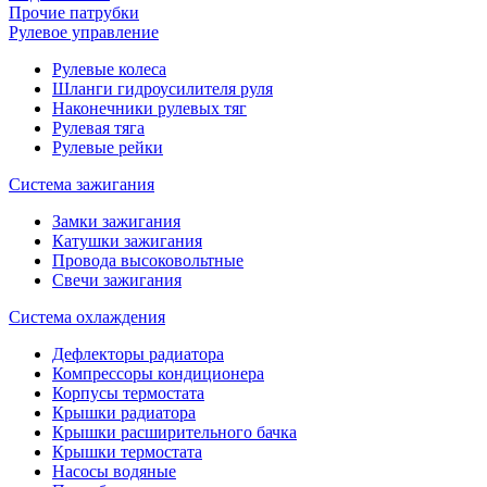
Прочие патрубки
Рулевое управление
Рулевые колеса
Шланги гидроусилителя руля
Наконечники рулевых тяг
Рулевая тяга
Рулевые рейки
Система зажигания
Замки зажигания
Катушки зажигания
Провода высоковольтные
Свечи зажигания
Система охлаждения
Дефлекторы радиатора
Компрессоры кондиционера
Корпусы термостата
Крышки радиатора
Крышки расширительного бачка
Крышки термостата
Насосы водяные