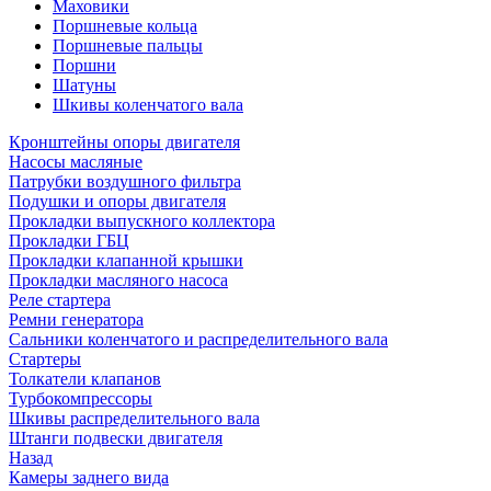
Маховики
Поршневые кольца
Поршневые пальцы
Поршни
Шатуны
Шкивы коленчатого вала
Кронштейны опоры двигателя
Насосы масляные
Патрубки воздушного фильтра
Подушки и опоры двигателя
Прокладки выпускного коллектора
Прокладки ГБЦ
Прокладки клапанной крышки
Прокладки масляного насоса
Реле стартера
Ремни генератора
Сальники коленчатого и распределительного вала
Стартеры
Толкатели клапанов
Турбокомпрессоры
Шкивы распределительного вала
Штанги подвески двигателя
Назад
Камеры заднего вида