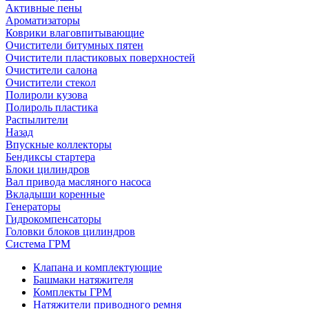
Активные пены
Ароматизаторы
Коврики влаговпитывающие
Очистители битумных пятен
Очистители пластиковых поверхностей
Очистители салона
Очистители стекол
Полироли кузова
Полироль пластика
Распылители
Назад
Впускные коллекторы
Бендиксы стартера
Блоки цилиндров
Вал привода масляного насоса
Вкладыши коренные
Генераторы
Гидрокомпенсаторы
Головки блоков цилиндров
Система ГРМ
Клапана и комплектующие
Башмаки натяжителя
Комплекты ГРМ
Натяжители приводного ремня