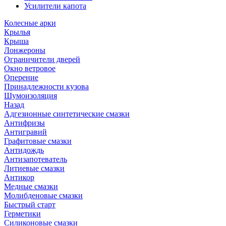
Усилители капота
Колесные арки
Крылья
Крыша
Лонжероны
Ограничители дверей
Окно ветровое
Оперение
Принадлежности кузова
Шумоизоляция
Назад
Адгезионные синтетические смазки
Антифризы
Антигравий
Графитовые смазки
Антидождь
Антизапотеватель
Литиевые смазки
Антикор
Медные смазки
Молибденовые смазки
Быстрый старт
Герметики
Силиконовые смазки