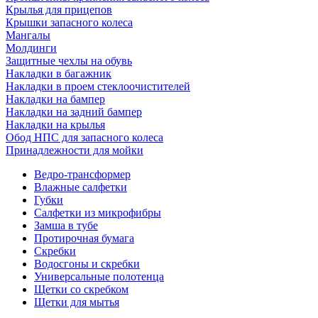
Крылья для прицепов
Крышки запасного колеса
Мангалы
Молдинги
Защитные чехлы на обувь
Накладки в багажник
Накладки в проем стеклоочистителей
Накладки на бампер
Накладки на задний бампер
Накладки на крылья
Обод НПС для запасного колеса
Принадлежности для мойки
Ведро-трансформер
Влажные салфетки
Губки
Салфетки из микрофибры
Замша в тубе
Протирочная бумага
Скребки
Водосгоны и скребки
Универсальные полотенца
Щетки со скребком
Щетки для мытья