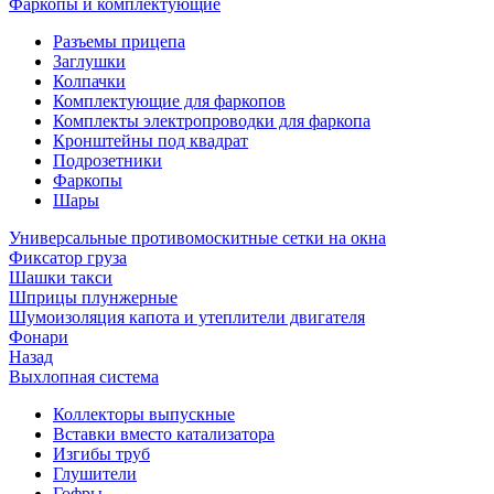
Фаркопы и комплектующие
Разъемы прицепа
Заглушки
Колпачки
Комплектующие для фаркопов
Комплекты электропроводки для фаркопа
Кронштейны под квадрат
Подрозетники
Фаркопы
Шары
Универсальные противомоскитные сетки на окна
Фиксатор груза
Шашки такси
Шприцы плунжерные
Шумоизоляция капота и утеплители двигателя
Фонари
Назад
Выхлопная система
Коллекторы выпускные
Вставки вместо катализатора
Изгибы труб
Глушители
Гофры