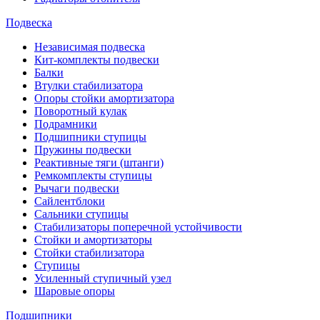
Подвеска
Независимая подвеска
Кит-комплекты подвески
Балки
Втулки стабилизатора
Опоры стойки амортизатора
Поворотный кулак
Подрамники
Подшипники ступицы
Пружины подвески
Реактивные тяги (штанги)
Ремкомплекты ступицы
Рычаги подвески
Сайлентблоки
Сальники ступицы
Стабилизаторы поперечной устойчивости
Стойки и амортизаторы
Стойки стабилизатора
Ступицы
Усиленный ступичный узел
Шаровые опоры
Подшипники