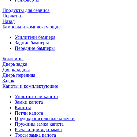
Продукты для сервиса
Перчатки
Назад
Бамперы и комплектующие
Усилители бампера
Задние бамперы
Передние бамперы
Боковины
Дверь задка
Дверь задняя
Дверь передняя
Задок
Капоты и комплектующие
Уплотнители капота
Замки капота
Капоты
Петли капота
Предохранительные крючки
Пружины замка капота
Рычаги привода замка
Тросы замка капота