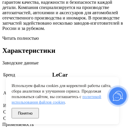
гарантом качества, надежности и безопасности каждой
детали. Компания специализируется на производстве
автозапчастей, автохимии и аксессуаров для автомобилей
отечественного производства и иномарок. В производстве
запчастей задействовано несколько заводов-изготовителей в
России и за рубежом.
Читать полностью
Характеристики
Заводские данные
LeCar
Бренд
Используем файлы cookies для корректной работы сайта,
сбора аналитики и улучшения сервиса. Продолжая
LECAR010520703
Артикул производителя
пользоваться сайтом, вы соглашаетесь с
политикой
использования файлов cookies
.
Изготовитель
"Аксиома" ООО г. Тольятти
Страна бренда
Россия
Понятно
Страна производства
Россия
Применяемость