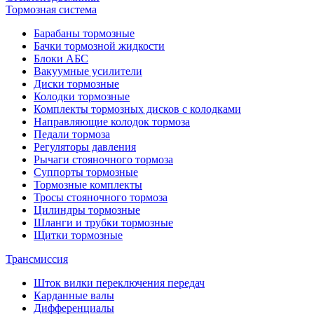
Тормозная система
Барабаны тормозные
Бачки тормозной жидкости
Блоки АБС
Вакуумные усилители
Диски тормозные
Колодки тормозные
Комплекты тормозных дисков с колодками
Направляющие колодок тормоза
Педали тормоза
Регуляторы давления
Рычаги стояночного тормоза
Суппорты тормозные
Тормозные комплекты
Тросы стояночного тормоза
Цилиндры тормозные
Шланги и трубки тормозные
Щитки тормозные
Трансмиссия
Шток вилки переключения передач
Карданные валы
Дифференциалы