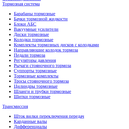
Тормозная система
Барабаны тормозные
Бачки тормозной жидкости
Блоки АБС
Вакуумные усилители
Диски тормозные
Колодки тормозные
Комплекты тормозных дисков с колодками
Направляющие колодок тормоза
Педали тормоза
Регуляторы давления
Рычаги стояночного тормоза
Суппорты тормозные
Тормозные комплекты
Тросы стояночного тормоза
Цилиндры тормозные
Шланги и трубки тормозные
Щитки тормозные
Трансмиссия
Шток вилки переключения передач
Карданные валы
Дифференциалы