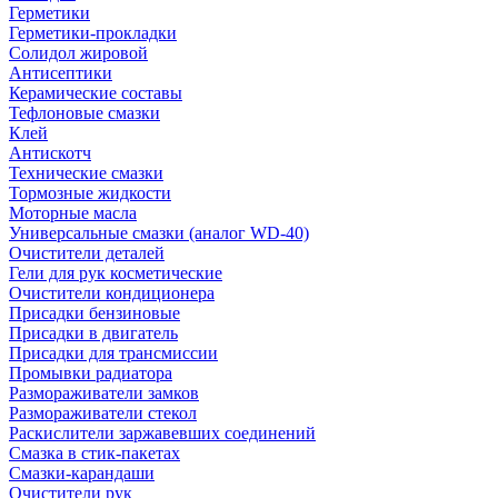
Герметики
Герметики-прокладки
Солидол жировой
Антисептики
Керамические составы
Тефлоновые смазки
Клей
Антискотч
Технические смазки
Тормозные жидкости
Моторные масла
Универсальные смазки (аналог WD-40)
Очистители деталей
Гели для рук косметические
Очистители кондиционера
Присадки бензиновые
Присадки в двигатель
Присадки для трансмиссии
Промывки радиатора
Размораживатели замков
Размораживатели стекол
Раскислители заржавевших соединений
Смазка в стик-пакетах
Смазки-карандаши
Очистители рук