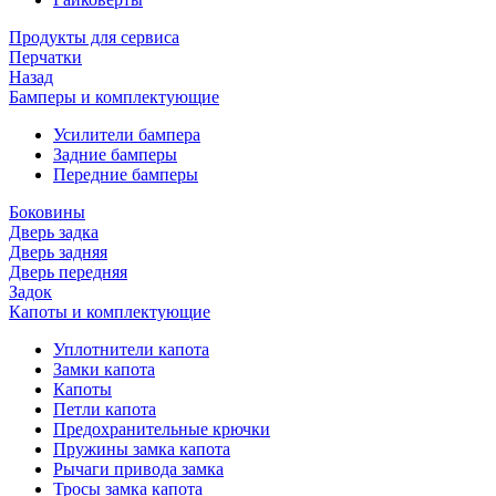
Продукты для сервиса
Перчатки
Назад
Бамперы и комплектующие
Усилители бампера
Задние бамперы
Передние бамперы
Боковины
Дверь задка
Дверь задняя
Дверь передняя
Задок
Капоты и комплектующие
Уплотнители капота
Замки капота
Капоты
Петли капота
Предохранительные крючки
Пружины замка капота
Рычаги привода замка
Тросы замка капота