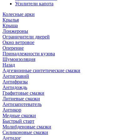
Усилители капота
Колесные арки
Крылья
Крыша
Лонжероны
Ограничители дверей
Окно ветровое
Оперение
Принадлежности кузова
Шумоизоляция
Назад
Адгезионные синтетические смазки
Антигравий
Антифризы
Антидождь
Графитовые смазки
Литиевые смазки
Антизапотеватель
Антикор
Медные смазки
Быстрый старт
Молибденовые смазки
Силиконовые смазки
Антидог