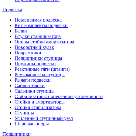
Подвеска
Независимая подвеска
Кит-комплекты подвески
Балки
Втулки стабилизатора
Опоры стойки амортизатора
Поворотный кулак
Подрамники
Подшипники ступицы
Пружины подвески
Реактивные тяги (штанги)
Ремкомплекты ступицы
Рычаги подвески
Сайлентблоки
Сальники ступицы
Стабилизаторы поперечной устойчивости
Стойки и амортизаторы
Стойки стабилизатора
Ступицы
Усиленный ступичный узел
Шаровые опоры
Подшипники