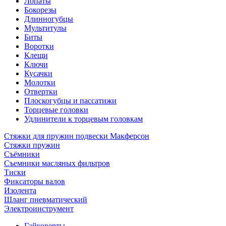
Лопаты
Бокорезы
Длинногубцы
Мультитулы
Биты
Воротки
Клещи
Ключи
Кусачки
Молотки
Отвертки
Плоскогубцы и пассатижи
Торцевые головки
Удлинители к торцевым головкам
Стяжки для пружин подвески Макферсон
Стяжки пружин
Съёмники
Съемники масляных фильтров
Тиски
Фиксаторы валов
Изолента
Шланг пневматический
Электроинструмент
Гайковерты