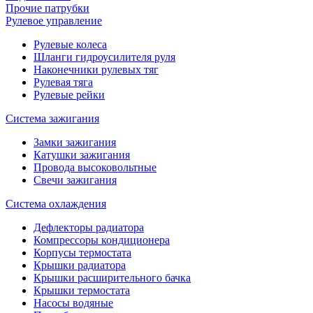
Прочие патрубки
Рулевое управление
Рулевые колеса
Шланги гидроусилителя руля
Наконечники рулевых тяг
Рулевая тяга
Рулевые рейки
Система зажигания
Замки зажигания
Катушки зажигания
Провода высоковольтные
Свечи зажигания
Система охлаждения
Дефлекторы радиатора
Компрессоры кондиционера
Корпусы термостата
Крышки радиатора
Крышки расширительного бачка
Крышки термостата
Насосы водяные