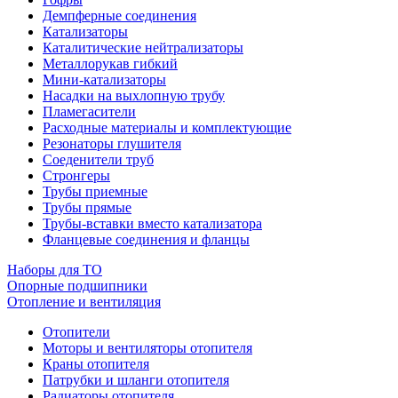
Демпферные соединения
Катализаторы
Каталитические нейтрализаторы
Металлорукав гибкий
Мини-катализаторы
Насадки на выхлопную трубу
Пламегасители
Расходные материалы и комплектующие
Резонаторы глушителя
Соеденители труб
Стронгеры
Трубы приемные
Трубы прямые
Трубы-вставки вместо катализатора
Фланцевые соединения и фланцы
Наборы для ТО
Опорные подшипники
Отопление и вентиляция
Отопители
Моторы и вентиляторы отопителя
Краны отопителя
Патрубки и шланги отопителя
Радиаторы отопителя