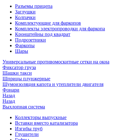
Разъемы прицепа
Заглушки
Колпачки
Комплектующие для фаркопов
Комплекты электропроводки для фаркопа
Кронштейны под квадрат
Подрозетники
Фаркопы
Шары
Универсальные противомоскитные сетки на окна
Фиксатор груза
Шашки такси
Шприцы плунжерные
Шумоизоляция капота и утеплители двигателя
Фонари
Назад
Назад
Выхлопная система
Коллекторы выпускные
Вставки вместо катализатора
Изгибы труб
Глушители
Гофры