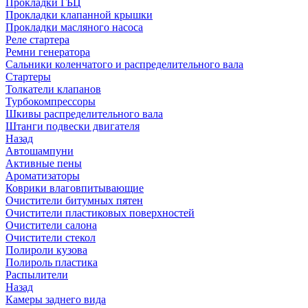
Прокладки ГБЦ
Прокладки клапанной крышки
Прокладки масляного насоса
Реле стартера
Ремни генератора
Сальники коленчатого и распределительного вала
Стартеры
Толкатели клапанов
Турбокомпрессоры
Шкивы распределительного вала
Штанги подвески двигателя
Назад
Автошампуни
Активные пены
Ароматизаторы
Коврики влаговпитывающие
Очистители битумных пятен
Очистители пластиковых поверхностей
Очистители салона
Очистители стекол
Полироли кузова
Полироль пластика
Распылители
Назад
Камеры заднего вида