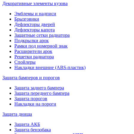
Декоративные элементы кузова
Эмблемы и надписи
Брызговики
Дефлекторы дверей
Дефлекторы капота
Защитные сетки радиатора
Подкрылки арок
Рамки под номерной знак
Расширители арок
Решетки радиатора
Спойлеры
Накладки внешние (ABS-пластик)
Защита бамперов и порогов
Защита заднего бампера
Защита переднего бампера
Защита порогов
Накладки на пороги
Защита днища
Защита АКБ
Защита бензобака