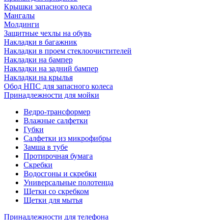
Крышки запасного колеса
Мангалы
Молдинги
Защитные чехлы на обувь
Накладки в багажник
Накладки в проем стеклоочистителей
Накладки на бампер
Накладки на задний бампер
Накладки на крылья
Обод НПС для запасного колеса
Принадлежности для мойки
Ведро-трансформер
Влажные салфетки
Губки
Салфетки из микрофибры
Замша в тубе
Протирочная бумага
Скребки
Водосгоны и скребки
Универсальные полотенца
Щетки со скребком
Щетки для мытья
Принадлежности для телефона