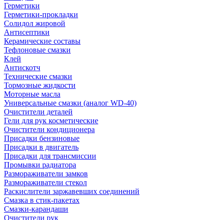
Герметики
Герметики-прокладки
Солидол жировой
Антисептики
Керамические составы
Тефлоновые смазки
Клей
Антискотч
Технические смазки
Тормозные жидкости
Моторные масла
Универсальные смазки (аналог WD-40)
Очистители деталей
Гели для рук косметические
Очистители кондиционера
Присадки бензиновые
Присадки в двигатель
Присадки для трансмиссии
Промывки радиатора
Размораживатели замков
Размораживатели стекол
Раскислители заржавевших соединений
Смазка в стик-пакетах
Смазки-карандаши
Очистители рук