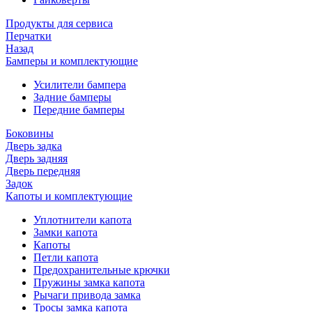
Продукты для сервиса
Перчатки
Назад
Бамперы и комплектующие
Усилители бампера
Задние бамперы
Передние бамперы
Боковины
Дверь задка
Дверь задняя
Дверь передняя
Задок
Капоты и комплектующие
Уплотнители капота
Замки капота
Капоты
Петли капота
Предохранительные крючки
Пружины замка капота
Рычаги привода замка
Тросы замка капота