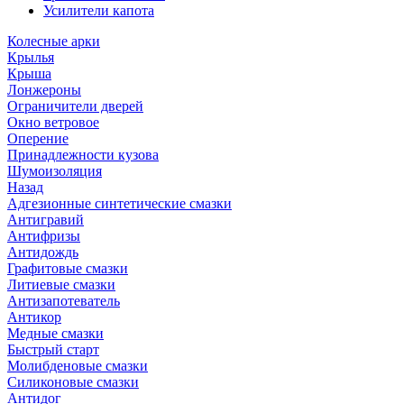
Усилители капота
Колесные арки
Крылья
Крыша
Лонжероны
Ограничители дверей
Окно ветровое
Оперение
Принадлежности кузова
Шумоизоляция
Назад
Адгезионные синтетические смазки
Антигравий
Антифризы
Антидождь
Графитовые смазки
Литиевые смазки
Антизапотеватель
Антикор
Медные смазки
Быстрый старт
Молибденовые смазки
Силиконовые смазки
Антидог