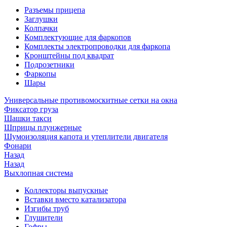
Разъемы прицепа
Заглушки
Колпачки
Комплектующие для фаркопов
Комплекты электропроводки для фаркопа
Кронштейны под квадрат
Подрозетники
Фаркопы
Шары
Универсальные противомоскитные сетки на окна
Фиксатор груза
Шашки такси
Шприцы плунжерные
Шумоизоляция капота и утеплители двигателя
Фонари
Назад
Назад
Выхлопная система
Коллекторы выпускные
Вставки вместо катализатора
Изгибы труб
Глушители
Гофры