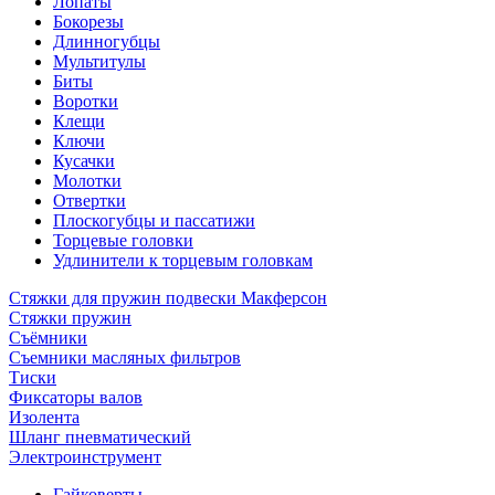
Лопаты
Бокорезы
Длинногубцы
Мультитулы
Биты
Воротки
Клещи
Ключи
Кусачки
Молотки
Отвертки
Плоскогубцы и пассатижи
Торцевые головки
Удлинители к торцевым головкам
Стяжки для пружин подвески Макферсон
Стяжки пружин
Съёмники
Съемники масляных фильтров
Тиски
Фиксаторы валов
Изолента
Шланг пневматический
Электроинструмент
Гайковерты