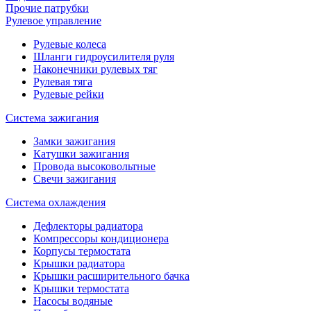
Прочие патрубки
Рулевое управление
Рулевые колеса
Шланги гидроусилителя руля
Наконечники рулевых тяг
Рулевая тяга
Рулевые рейки
Система зажигания
Замки зажигания
Катушки зажигания
Провода высоковольтные
Свечи зажигания
Система охлаждения
Дефлекторы радиатора
Компрессоры кондиционера
Корпусы термостата
Крышки радиатора
Крышки расширительного бачка
Крышки термостата
Насосы водяные