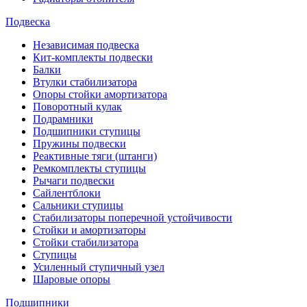
Подвеска
Независимая подвеска
Кит-комплекты подвески
Балки
Втулки стабилизатора
Опоры стойки амортизатора
Поворотный кулак
Подрамники
Подшипники ступицы
Пружины подвески
Реактивные тяги (штанги)
Ремкомплекты ступицы
Рычаги подвески
Сайлентблоки
Сальники ступицы
Стабилизаторы поперечной устойчивости
Стойки и амортизаторы
Стойки стабилизатора
Ступицы
Усиленный ступичный узел
Шаровые опоры
Подшипники