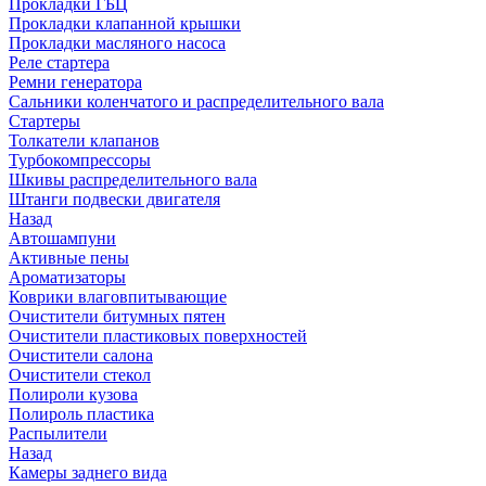
Прокладки ГБЦ
Прокладки клапанной крышки
Прокладки масляного насоса
Реле стартера
Ремни генератора
Сальники коленчатого и распределительного вала
Стартеры
Толкатели клапанов
Турбокомпрессоры
Шкивы распределительного вала
Штанги подвески двигателя
Назад
Автошампуни
Активные пены
Ароматизаторы
Коврики влаговпитывающие
Очистители битумных пятен
Очистители пластиковых поверхностей
Очистители салона
Очистители стекол
Полироли кузова
Полироль пластика
Распылители
Назад
Камеры заднего вида