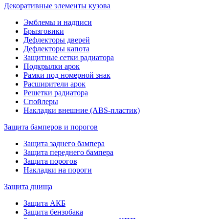
Декоративные элементы кузова
Эмблемы и надписи
Брызговики
Дефлекторы дверей
Дефлекторы капота
Защитные сетки радиатора
Подкрылки арок
Рамки под номерной знак
Расширители арок
Решетки радиатора
Спойлеры
Накладки внешние (ABS-пластик)
Защита бамперов и порогов
Защита заднего бампера
Защита переднего бампера
Защита порогов
Накладки на пороги
Защита днища
Защита АКБ
Защита бензобака