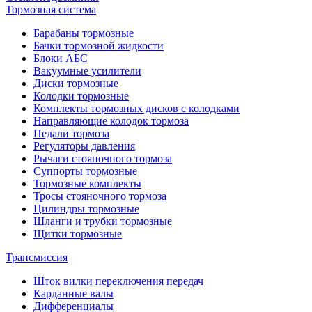
Тормозная система
Барабаны тормозные
Бачки тормозной жидкости
Блоки АБС
Вакуумные усилители
Диски тормозные
Колодки тормозные
Комплекты тормозных дисков с колодками
Направляющие колодок тормоза
Педали тормоза
Регуляторы давления
Рычаги стояночного тормоза
Суппорты тормозные
Тормозные комплекты
Тросы стояночного тормоза
Цилиндры тормозные
Шланги и трубки тормозные
Щитки тормозные
Трансмиссия
Шток вилки переключения передач
Карданные валы
Дифференциалы