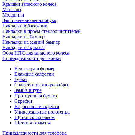
Крышки запасного колеса
Мангалы
Молдинги
Защитные чехлы на обувь
Накладки в багажник
Накладки в проем стеклоочистителей
Накладки на бампер
Накладки на задний бампер
Накладки на крылья
Обод НПС для запасного колеса
Принадлежности для мойки
Ведро-трансформер
Влажные салфетки
Губки
Салфетки из микрофибры
Замша в тубе
Протирочная бумага
Скребки
Водосгоны и скребки
Универсальные полотенца
Щетки со скребком
Щетки для мытья
Принадлежности для телефона