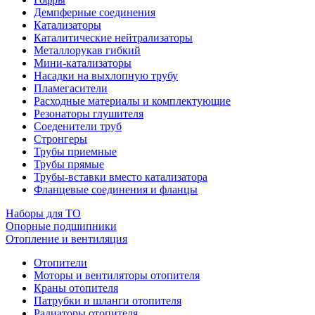
Демпферные соединения
Катализаторы
Каталитические нейтрализаторы
Металлорукав гибкий
Мини-катализаторы
Насадки на выхлопную трубу
Пламегасители
Расходные материалы и комплектующие
Резонаторы глушителя
Соеденители труб
Стронгеры
Трубы приемные
Трубы прямые
Трубы-вставки вместо катализатора
Фланцевые соединения и фланцы
Наборы для ТО
Опорные подшипники
Отопление и вентиляция
Отопители
Моторы и вентиляторы отопителя
Краны отопителя
Патрубки и шланги отопителя
Радиаторы отопителя