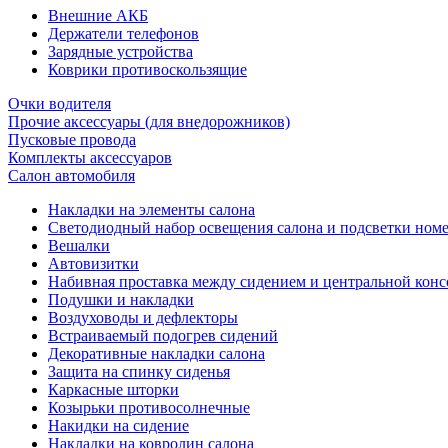
Внешние АКБ
Держатели телефонов
Зарядные устройства
Коврики противоскользящие
Очки водителя
Прочие аксессуары (для внедорожников)
Пусковые провода
Комплекты аксессуаров
Салон автомобиля
Накладки на элементы салона
Светодиодный набор освещения салона и подсветки ном
Вешалки
Автовизитки
Набивная проставка между сидением и центральной кон
Подушки и накладки
Воздуховоды и дефлекторы
Встраиваемый подогрев сидений
Декоративные накладки салона
Защита на спинку сиденья
Каркасные шторки
Козырьки противосолнечные
Накидки на сидение
Накладки на ковролин салона