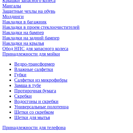
Крышки запасного колеса
Мангалы
Защитные чехлы на обувь
Молдинги
Накладки в багажник
Накладки в проем стеклоочистителей
Накладки на бампер
Накладки на задний бампер
Накладки на крылья
Обод НПС для запасного колеса
Принадлежности для мойки
Ведро-трансформер
Влажные салфетки
Губки
Салфетки из микрофибры
Замша в тубе
Протирочная бумага
Скребки
Водосгоны и скребки
Универсальные полотенца
Щетки со скребком
Щетки для мытья
Принадлежности для телефона