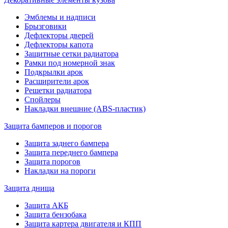
Эмблемы и надписи
Брызговики
Дефлекторы дверей
Дефлекторы капота
Защитные сетки радиатора
Рамки под номерной знак
Подкрылки арок
Расширители арок
Решетки радиатора
Спойлеры
Накладки внешние (ABS-пластик)
Защита бамперов и порогов
Защита заднего бампера
Защита переднего бампера
Защита порогов
Накладки на пороги
Защита днища
Защита АКБ
Защита бензобака
Защита картера двигателя и КПП