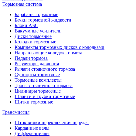
Тормозная система
Барабаны тормозные
Бачки тормозной жидкости
Блоки АБС
Вакуумные усилители
Диски тормозные
Колодки тормозные
Комплекты тормозных дисков с колодками
Направляющие колодок тормоза
Педали тормоза
Регуляторы давления
Рычаги стояночного тормоза
Суппорты тормозные
Тормозные комплекты
Тросы стояночного тормоза
Цилиндры тормозные
Шланги и трубки тормозные
Щитки тормозные
Трансмиссия
Шток вилки переключения передач
Карданные валы
Дифференциалы