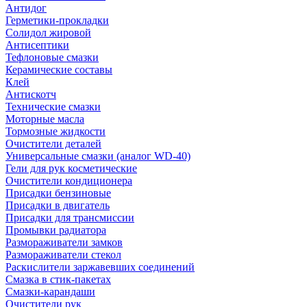
Антидог
Герметики-прокладки
Солидол жировой
Антисептики
Тефлоновые смазки
Керамические составы
Клей
Антискотч
Технические смазки
Моторные масла
Тормозные жидкости
Очистители деталей
Универсальные смазки (аналог WD-40)
Гели для рук косметические
Очистители кондиционера
Присадки бензиновые
Присадки в двигатель
Присадки для трансмиссии
Промывки радиатора
Размораживатели замков
Размораживатели стекол
Раскислители заржавевших соединений
Смазка в стик-пакетах
Смазки-карандаши
Очистители рук