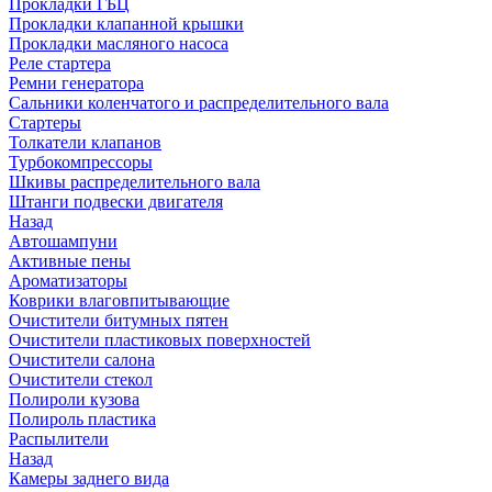
Прокладки ГБЦ
Прокладки клапанной крышки
Прокладки масляного насоса
Реле стартера
Ремни генератора
Сальники коленчатого и распределительного вала
Стартеры
Толкатели клапанов
Турбокомпрессоры
Шкивы распределительного вала
Штанги подвески двигателя
Назад
Автошампуни
Активные пены
Ароматизаторы
Коврики влаговпитывающие
Очистители битумных пятен
Очистители пластиковых поверхностей
Очистители салона
Очистители стекол
Полироли кузова
Полироль пластика
Распылители
Назад
Камеры заднего вида