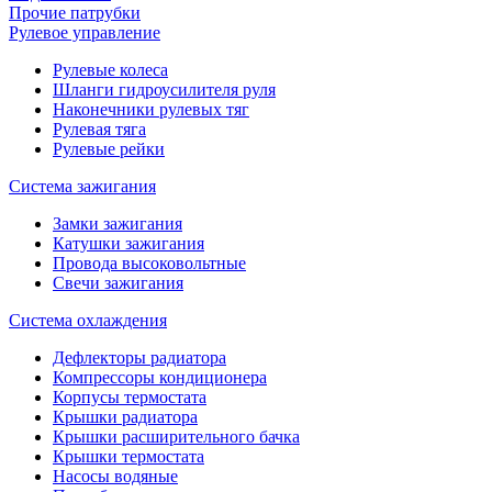
Прочие патрубки
Рулевое управление
Рулевые колеса
Шланги гидроусилителя руля
Наконечники рулевых тяг
Рулевая тяга
Рулевые рейки
Система зажигания
Замки зажигания
Катушки зажигания
Провода высоковольтные
Свечи зажигания
Система охлаждения
Дефлекторы радиатора
Компрессоры кондиционера
Корпусы термостата
Крышки радиатора
Крышки расширительного бачка
Крышки термостата
Насосы водяные