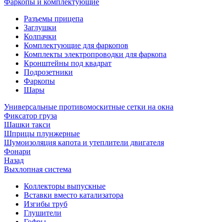
Фаркопы и комплектующие
Разъемы прицепа
Заглушки
Колпачки
Комплектующие для фаркопов
Комплекты электропроводки для фаркопа
Кронштейны под квадрат
Подрозетники
Фаркопы
Шары
Универсальные противомоскитные сетки на окна
Фиксатор груза
Шашки такси
Шприцы плунжерные
Шумоизоляция капота и утеплители двигателя
Фонари
Назад
Выхлопная система
Коллекторы выпускные
Вставки вместо катализатора
Изгибы труб
Глушители
Гофры