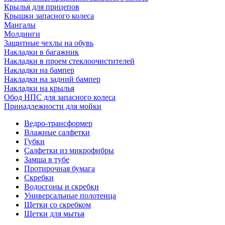
Крылья для прицепов
Крышки запасного колеса
Мангалы
Молдинги
Защитные чехлы на обувь
Накладки в багажник
Накладки в проем стеклоочистителей
Накладки на бампер
Накладки на задний бампер
Накладки на крылья
Обод НПС для запасного колеса
Принадлежности для мойки
Ведро-трансформер
Влажные салфетки
Губки
Салфетки из микрофибры
Замша в тубе
Протирочная бумага
Скребки
Водосгоны и скребки
Универсальные полотенца
Щетки со скребком
Щетки для мытья