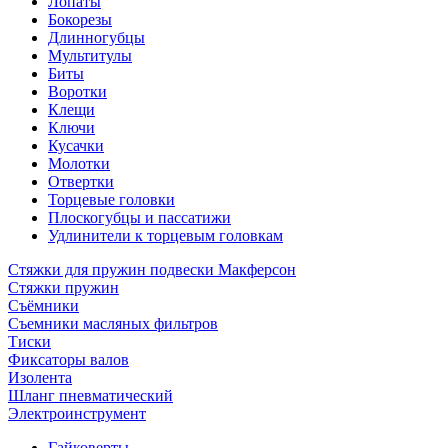
Лопаты
Бокорезы
Длинногубцы
Мультитулы
Биты
Воротки
Клещи
Ключи
Кусачки
Молотки
Отвертки
Торцевые головки
Плоскогубцы и пассатижи
Удлинители к торцевым головкам
Стяжки для пружин подвески Макферсон
Стяжки пружин
Съёмники
Съемники масляных фильтров
Тиски
Фиксаторы валов
Изолента
Шланг пневматический
Электроинструмент
Гайковерты