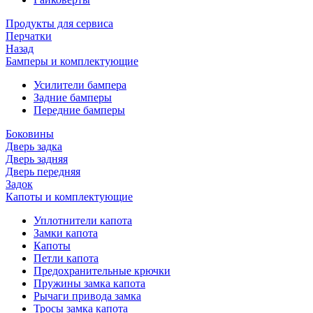
Продукты для сервиса
Перчатки
Назад
Бамперы и комплектующие
Усилители бампера
Задние бамперы
Передние бамперы
Боковины
Дверь задка
Дверь задняя
Дверь передняя
Задок
Капоты и комплектующие
Уплотнители капота
Замки капота
Капоты
Петли капота
Предохранительные крючки
Пружины замка капота
Рычаги привода замка
Тросы замка капота