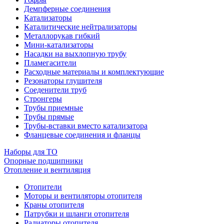
Демпферные соединения
Катализаторы
Каталитические нейтрализаторы
Металлорукав гибкий
Мини-катализаторы
Насадки на выхлопную трубу
Пламегасители
Расходные материалы и комплектующие
Резонаторы глушителя
Соеденители труб
Стронгеры
Трубы приемные
Трубы прямые
Трубы-вставки вместо катализатора
Фланцевые соединения и фланцы
Наборы для ТО
Опорные подшипники
Отопление и вентиляция
Отопители
Моторы и вентиляторы отопителя
Краны отопителя
Патрубки и шланги отопителя
Радиаторы отопителя