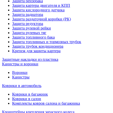
Защита бензобака
Защита картера двигателя и КПП
Защита кислородного датчика
Защита радиатора
Защита раздаточной коробки (РК)
Защита редуктора
Защита рулевой рейки
Защита рулевых тяг
Защита топливного бака
Защита топливных и тормозных трубок
Защита трубок кондиционера
Крепеж для защиты картера
Защитные накладки из пластика
Канистры и воронки
Воронки
Канистры
Коврики в автомобиль
Коврики в багажник
Коврики в салон
Комплекты ковров салона и багажника
Кронштейны крепления запасного колеса