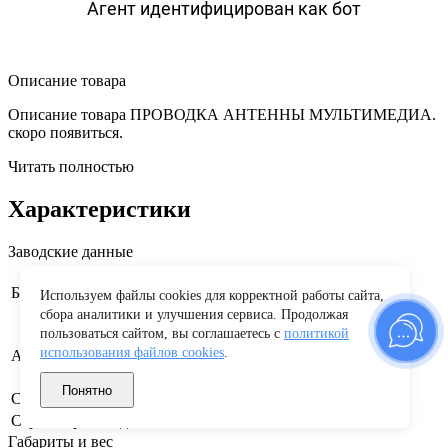
Агент идентифицирован как бот
Описание товара
Описание товара ПРОВОДКА АНТЕННЫ МУЛЬТИМЕДИА.
скоро появиться.
Читать полностью
Характеристики
Заводские данные
Renault
Бренд
Используем файлы cookies для корректной работы сайта,
сбора аналитики и улучшения сервиса. Продолжая
пользоваться сайтом, вы соглашаетесь с
политикой
использования файлов cookies
.
282433101R
Артикул производителя
Понятно
Страна бренда
Франция
Страна производства
Россия
Габариты и вес