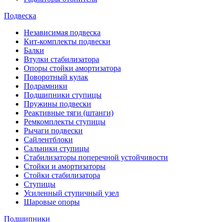
Подвеска
Независимая подвеска
Кит-комплекты подвески
Балки
Втулки стабилизатора
Опоры стойки амортизатора
Поворотный кулак
Подрамники
Подшипники ступицы
Пружины подвески
Реактивные тяги (штанги)
Ремкомплекты ступицы
Рычаги подвески
Сайлентблоки
Сальники ступицы
Стабилизаторы поперечной устойчивости
Стойки и амортизаторы
Стойки стабилизатора
Ступицы
Усиленный ступичный узел
Шаровые опоры
Подшипники