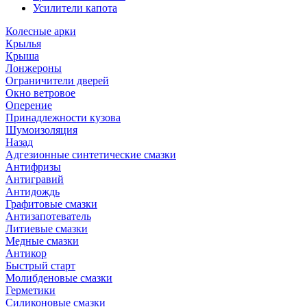
Усилители капота
Колесные арки
Крылья
Крыша
Лонжероны
Ограничители дверей
Окно ветровое
Оперение
Принадлежности кузова
Шумоизоляция
Назад
Адгезионные синтетические смазки
Антифризы
Антигравий
Антидождь
Графитовые смазки
Антизапотеватель
Литиевые смазки
Медные смазки
Антикор
Быстрый старт
Молибденовые смазки
Герметики
Силиконовые смазки