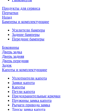
Продукты для сервиса
Перчатки
Назад
Бамперы и комплектующие
Усилители бампера
Задние бамперы
Передние бамперы
Боковины
Дверь задка
Дверь задняя
Дверь передняя
Задок
Капоты и комплектующие
Уплотнители капота
Замки капота
Капоты
Петли капота
Предохранительные крючки
Пружины замка капота
Рычаги привода замка
Тросы замка капота