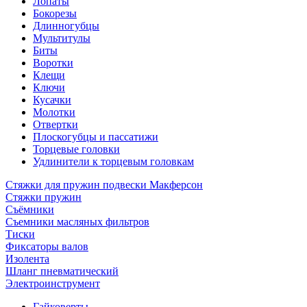
Лопаты
Бокорезы
Длинногубцы
Мультитулы
Биты
Воротки
Клещи
Ключи
Кусачки
Молотки
Отвертки
Плоскогубцы и пассатижи
Торцевые головки
Удлинители к торцевым головкам
Стяжки для пружин подвески Макферсон
Стяжки пружин
Съёмники
Съемники масляных фильтров
Тиски
Фиксаторы валов
Изолента
Шланг пневматический
Электроинструмент
Гайковерты