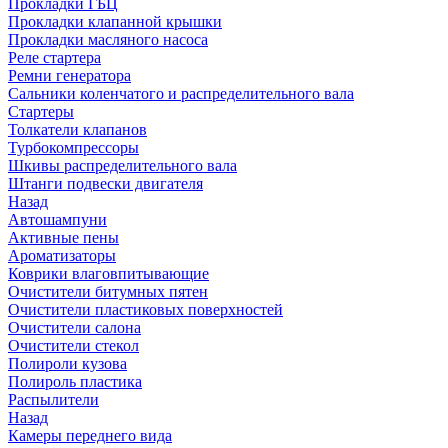
Прокладки ГБЦ
Прокладки клапанной крышки
Прокладки масляного насоса
Реле стартера
Ремни генератора
Сальники коленчатого и распределительного вала
Стартеры
Толкатели клапанов
Турбокомпрессоры
Шкивы распределительного вала
Штанги подвески двигателя
Назад
Автошампуни
Активные пены
Ароматизаторы
Коврики влаговпитывающие
Очистители битумных пятен
Очистители пластиковых поверхностей
Очистители салона
Очистители стекол
Полироли кузова
Полироль пластика
Распылители
Назад
Камеры переднего вида