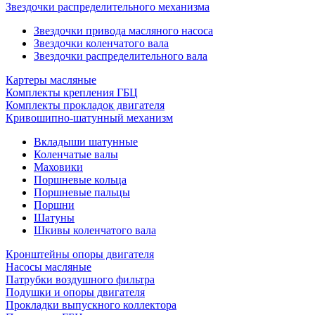
Звездочки распределительного механизма
Звездочки привода масляного насоса
Звездочки коленчатого вала
Звездочки распределительного вала
Картеры масляные
Комплекты крепления ГБЦ
Комплекты прокладок двигателя
Кривошипно-шатунный механизм
Вкладыши шатунные
Коленчатые валы
Маховики
Поршневые кольца
Поршневые пальцы
Поршни
Шатуны
Шкивы коленчатого вала
Кронштейны опоры двигателя
Насосы масляные
Патрубки воздушного фильтра
Подушки и опоры двигателя
Прокладки выпускного коллектора