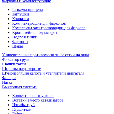
Фаркопы и комплектующие
Разъемы прицепа
Заглушки
Колпачки
Комплектующие для фаркопов
Комплекты электропроводки для фаркопа
Кронштейны под квадрат
Подрозетники
Фаркопы
Шары
Универсальные противомоскитные сетки на окна
Фиксатор груза
Шашки такси
Шприцы плунжерные
Шумоизоляция капота и утеплители двигателя
Фонари
Назад
Выхлопная система
Коллекторы выпускные
Вставки вместо катализатора
Изгибы труб
Глушители
Гофры