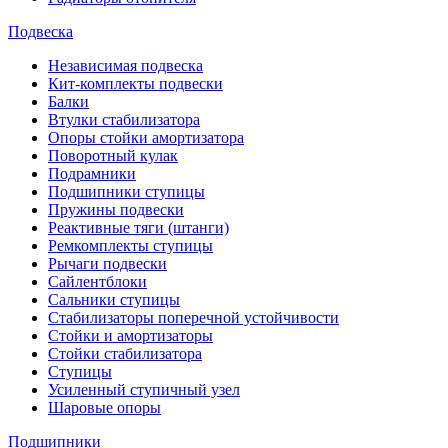
Подвеска
Независимая подвеска
Кит-комплекты подвески
Балки
Втулки стабилизатора
Опоры стойки амортизатора
Поворотный кулак
Подрамники
Подшипники ступицы
Пружины подвески
Реактивные тяги (штанги)
Ремкомплекты ступицы
Рычаги подвески
Сайлентблоки
Сальники ступицы
Стабилизаторы поперечной устойчивости
Стойки и амортизаторы
Стойки стабилизатора
Ступицы
Усиленный ступичный узел
Шаровые опоры
Подшипники