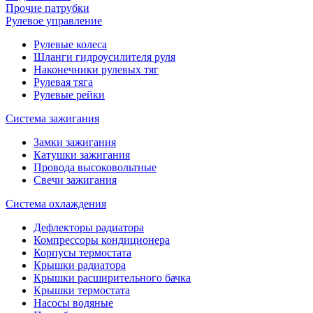
Прочие патрубки
Рулевое управление
Рулевые колеса
Шланги гидроусилителя руля
Наконечники рулевых тяг
Рулевая тяга
Рулевые рейки
Система зажигания
Замки зажигания
Катушки зажигания
Провода высоковольтные
Свечи зажигания
Система охлаждения
Дефлекторы радиатора
Компрессоры кондиционера
Корпусы термостата
Крышки радиатора
Крышки расширительного бачка
Крышки термостата
Насосы водяные