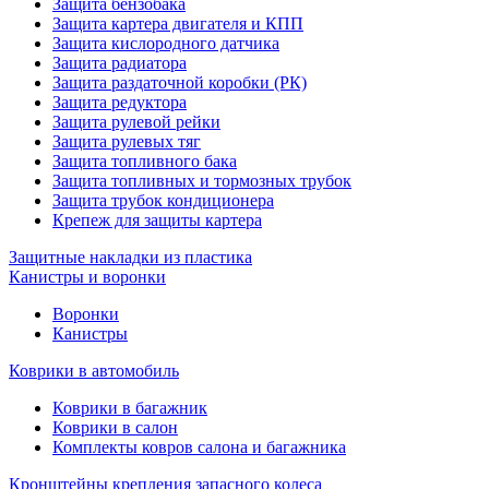
Защита бензобака
Защита картера двигателя и КПП
Защита кислородного датчика
Защита радиатора
Защита раздаточной коробки (РК)
Защита редуктора
Защита рулевой рейки
Защита рулевых тяг
Защита топливного бака
Защита топливных и тормозных трубок
Защита трубок кондиционера
Крепеж для защиты картера
Защитные накладки из пластика
Канистры и воронки
Воронки
Канистры
Коврики в автомобиль
Коврики в багажник
Коврики в салон
Комплекты ковров салона и багажника
Кронштейны крепления запасного колеса