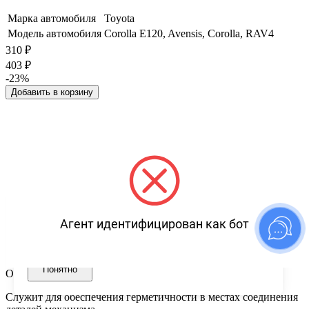
Марка автомобиля
Toyota
Модель автомобиля
Corolla E120, Avensis, Corolla, RAV4
310
₽
403
₽
-23%
Добавить в корзину
Используем файлы cookies для корректной работы сайта,
сбора аналитики и улучшения сервиса. Продолжая
Агент идентифицирован как бот
пользоваться сайтом, вы соглашаетесь с
политикой
использования файлов cookies
.
Понятно
Описание товара
Служит для обеспечения герметичности в местах соединения