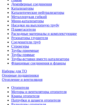
Демпферные соединения
Катализаторы
Каталитические нейтрализаторы
Металлорукав гибкий
Мини-катализаторы
Насадки на выхлопную трубу
Пламегасители
Расходные материалы и комплектующие
Резонаторы глушителя
Соеденители труб
Стронгеры
Трубы приемные
Трубы прямые
Трубы-вставки вместо катализатора
Фланцевые соединения и фланцы
Наборы для ТО
Опорные подшипники
Отопление и вентиляция
Отопители
Моторы и вентиляторы отопителя
Краны отопителя
Патрубки и шланги отопителя
Радиаторы отопителя