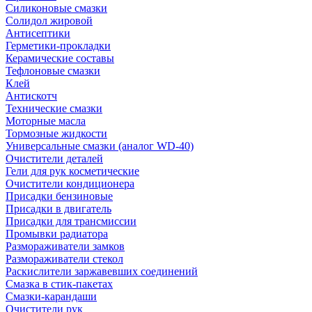
Силиконовые смазки
Солидол жировой
Антисептики
Герметики-прокладки
Керамические составы
Тефлоновые смазки
Клей
Антискотч
Технические смазки
Моторные масла
Тормозные жидкости
Универсальные смазки (аналог WD-40)
Очистители деталей
Гели для рук косметические
Очистители кондиционера
Присадки бензиновые
Присадки в двигатель
Присадки для трансмиссии
Промывки радиатора
Размораживатели замков
Размораживатели стекол
Раскислители заржавевших соединений
Смазка в стик-пакетах
Смазки-карандаши
Очистители рук