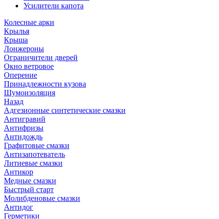
Усилители капота
Колесные арки
Крылья
Крыша
Лонжероны
Ограничители дверей
Окно ветровое
Оперение
Принадлежности кузова
Шумоизоляция
Назад
Адгезионные синтетические смазки
Антигравий
Антифризы
Антидождь
Графитовые смазки
Антизапотеватель
Литиевые смазки
Антикор
Медные смазки
Быстрый старт
Молибденовые смазки
Антидог
Герметики