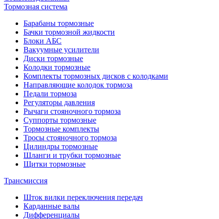
Тормозная система
Барабаны тормозные
Бачки тормозной жидкости
Блоки АБС
Вакуумные усилители
Диски тормозные
Колодки тормозные
Комплекты тормозных дисков с колодками
Направляющие колодок тормоза
Педали тормоза
Регуляторы давления
Рычаги стояночного тормоза
Суппорты тормозные
Тормозные комплекты
Тросы стояночного тормоза
Цилиндры тормозные
Шланги и трубки тормозные
Щитки тормозные
Трансмиссия
Шток вилки переключения передач
Карданные валы
Дифференциалы