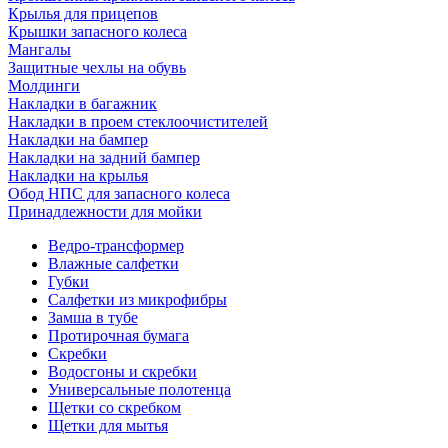
Крылья для прицепов
Крышки запасного колеса
Мангалы
Защитные чехлы на обувь
Молдинги
Накладки в багажник
Накладки в проем стеклоочистителей
Накладки на бампер
Накладки на задний бампер
Накладки на крылья
Обод НПС для запасного колеса
Принадлежности для мойки
Ведро-трансформер
Влажные салфетки
Губки
Салфетки из микрофибры
Замша в тубе
Протирочная бумага
Скребки
Водосгоны и скребки
Универсальные полотенца
Щетки со скребком
Щетки для мытья